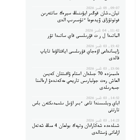
09:07, 05 تامىز 2026
تيان-شان قوڭىر ايۋىنىڭ سيرەك ساتتەرىن
فوتوتۇزاق ۆيدەوعا ءتۇسىرىپ الدى
11:42, 04 تامىز 2026
الماتىدا ل ر ت قۇرىلىسى قاي ساتىدا تۇر
15:42, 03 تامىز 2026
زايسانداعى اۋەجاي قۇرىلىسى اياقتالۋعا تاياپ
قالدى
15:06, 03 تامىز 2026
ەلىمىزدە 70 جىلدان استام ۋاقىتتان كەيىن
العاش رەت جولبارىس تاريحي مەكەندەۋ ارەالىنا
جىبەرىلدى
14:52, 03 تامىز 2026
اباي وبلىسىندا تاعى ءبىر اۋىل ىشىمدىكتەن باس
تارتتى
14:23, 03 تامىز 2026
شىلدەدە شەكارادان وتپەك بولعان 4 مىڭ شەتەل
ازاماتى ۇستالدى