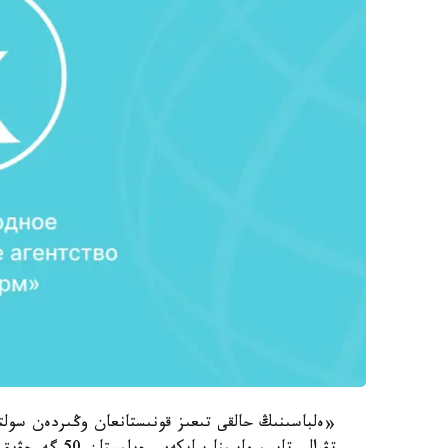
«ەلباسىنىڭ حالقى تىعىز قونىستانعان وڭىردەن سولت