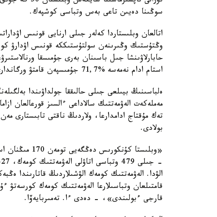
تۋرالى تاپسىرم
سوڭىنا دەيىن تاعى بەس وتباسى كوشپەك.
اتالعان وبلىستاردا كەلەر جىلى ارنايى قونىس اۋدارات
وڭتۇستىك وڭىرىنەن سولتۇستىككە قونىس اۋدارۋ كورس
استام ادام نەمەسە %71,7 جۇمىسپەن قامتۋ ورگاندارى ارقىلى جۇمىسقا ورنالاستىرىلدى.
ەلباسىنىڭ بيىلعى جىلى حالىققا جولداۋىندا بەلگىلە
مەملەكەت الەۋمەتتىك سالاداعى ءالسىز قورعالعان ازامات
تەك مۇقتاج ادامدارعا، ولاردىڭ ناقتى تابىستارى مەن
بولادى.
قارجى ءبولىندى»، - دەدى ءا. تەمىربايەۆا.