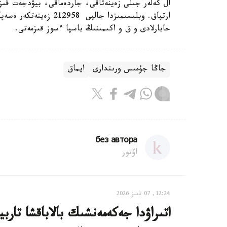
ال كەلەر جىلى زەينەتاقى، جاردەماقى، بيۋدجەت قىز
حابارلادى و ق و اكىمىنىڭ باسپا ءسوز قىزمەتى.
جاڭا جۇمىس ورىندارى
ايماق
без автора
اۆتور
12:24, 07 تامىز 2026
اتىراۋدا جەكەمەنشىك بالاباقشا تار