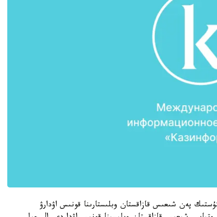
ۇستىك پەن شىعىس قازاقستان وبلىستارىنا قونىس اۋدارۋ