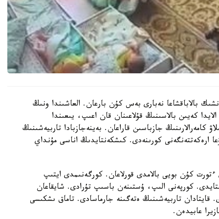
نشىك بالاباقشاعا نەبارى بەس كۇن بارعان. العاشىندا ونىڭ
الايدا كەيىن بالاسىنىڭ قۇلاعىنان قان اعىپ، يىعىندا
لاۋ كامەرالارىنىڭ جازباسىن قاراعان. بەينەجازبادا تاربيەشىنىڭ
عا ارەكەتتەنگەنى كورىنەدى. كىشكەنتايدىڭ اناسى مۇنداي
تورت كۇن بويى بالامدى قورلاعان. كورگەنىمدى ايتىپ
استايدى. كورپەنى الىپ، ۇستىنەن باسىپ تۇرادى. شايقاعان
ى. قايتادان تاربيەشىنىڭ ەتەگىنە جارماسادى. تاماق ىشكىسى
زيرا عابيدەن.