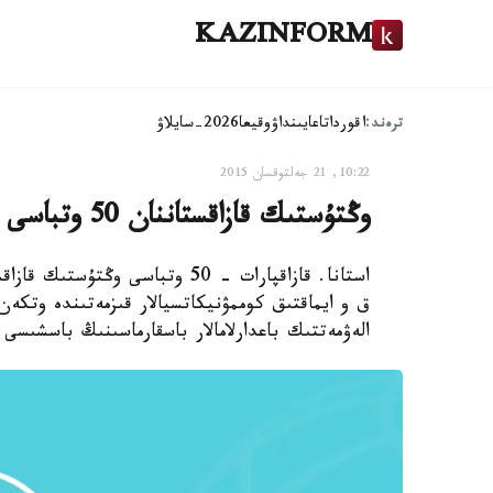
KAZINFORM
ترەند:
اقوردا
تاعايىنداۋ
وقيعا
2026-سايلاۋ
10:22, 21 جەلتوقسان 2015
وڭتۇستىك قازاقستاننان 50 وتباسى شىعىس قازاقستانعا قونىس اۋداردى
استانا. قازاقپارات - 50 وتباسى
ق و ايماقتىق كوممۋنيكاتسيالار قىزمەتىندە وتكە
الەۋمەتتىك باعدارلامالار باسقارماسىنىڭ باسشىسى ء