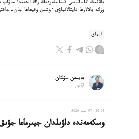
بالانىڭ اتا-اناسى كىنالىلەردىڭ زاڭ الدىندا جاۋاپ 
وزگە بالالارعا قايتالانباۋى ءۇشىن وقيعاعا جان-جاقت
ايماق
بەيسەن سۇلتان
اۆتور
10:08, 07 تامىز 2026
وسكەمەندە داۋىلدان جيىرماعا جۋىق