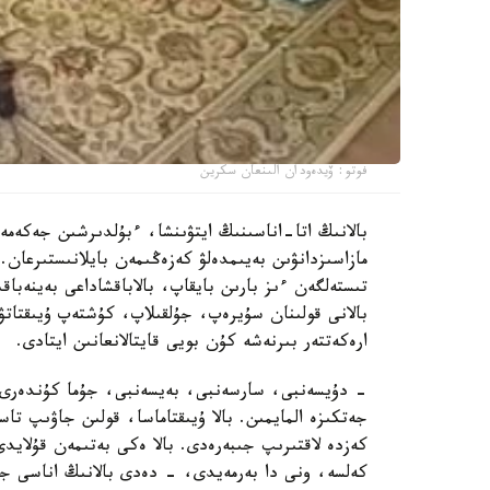
فوتو: ۆيدەودان الىنعان سكرين
بالانىڭ اتا-اناسىنىڭ ايتۋىنشا، ءبۇلدىرشىن جەكەمە
مازاسىزدانۋىن بەيىمدەلۋ كەزەڭىمەن بايلانىستىرعان. 
تىستەلگەن ءىز بارىن بايقاپ، بالاباقشاداعى بەينەباقى
بالانى قولىنان سۇيرەپ، جۇلقىلاپ، كۇشتەپ ۇيىقتاتۋ
ارەكەتتەر بىرنەشە كۇن بويى قايتالانعانىن ايتادى.
- دۇيسەنبى، سارسەنبى، بەيسەنبى، جۇما كۇندەرى ء
جەتكىزە المايمىن. بالا ۇيىقتاماسا، قولىن جاۋىپ ت
كەزدە لاقتىرىپ جىبەرەدى. بالا ەكى بەتىمەن قۇلايد
كەلسە، ونى دا بەرمەيدى، - دەدى بالانىڭ اناسى جا