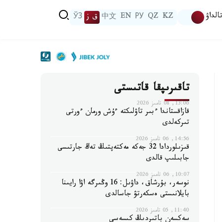
الداۋ
KZ
QZ
РУ
EN
中文
ق ز
ЎЗ
تاقىرىپقا قاتىستى
13:06, 08 تامىز 2026
قازاقستاندا ءبىر تاۋلىكتە ءۇش ورمان ءورتى
تىركەلدى
14:56, 06 تامىز 2026
قىزىلوردادا 32 جەكە مەكتەپتىڭ تەڭ جارتىسى
جابىلىپ قالدى
10:07, 06 تامىز 2026
نوسەر، بۇرشاق، داۋىل: 16 وڭىرگە اۋا رايىنا
بايلانىستى ەسكەرتۋ جاسالدى
11:40, 05 تامىز 2026
سەكسەن باتىردىڭ كىسەسى