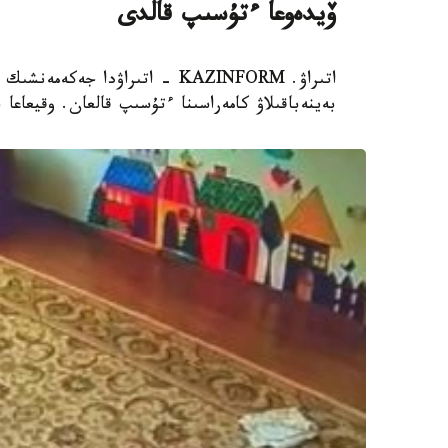
ۆيدەوعا ءتۇسىپ قالدى
اتىراۋ. KAZINFORM - اتىراۋدا 
بەينەباقىلاۋ كامەراسىنا ءتۇسىپ قالعان. وقيعاعا