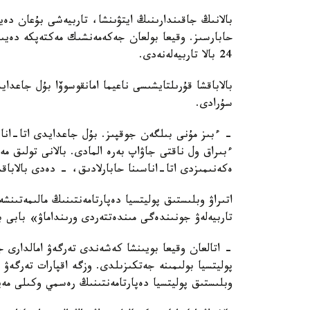
بالانىڭ جاقىندارىنىڭ ايتۋىنشا، تاربيەشى بۇعان دە
حابارسىز. وقيعا بولعان جەكەمەنشىك مەكتەپكە دەيىن
24 بالا تاربيەلەنەدى.
بالاباقشا قۇرىلتايشىسى ناعيما امانقوسوۆا بۇل جاعد
سۇرادى.
- ءبىز مۇنى بىلگەن جوقپىز. بۇل جاعدايدى اتا-انا
ءبىراق ول ناقتى جاۋاپ بەرە المادى. بالانى تولىق 
ەكەنىمىزدى اتا-اناسىنا حابارلادىق، - دەدى بالاباق
اتىراۋ وبلىستىق پوليتسيا دەپارتامەنتىنىڭ مالىمەتىنش
تاربيەلەۋ جونىندەگى مىندەتتەردى ورىنداماۋ» بابى 
- اتالعان وقيعا بويىنشا كەشەندى تەرگەۋ امالدارى جۇ
پوليتسيا بولىمىنە جەتكىزىلدى. وزگە اقپارات تەرگە
وبلىستىق پوليتسيا دەپارتامەنتىنىڭ رەسمي وكىلى مەي