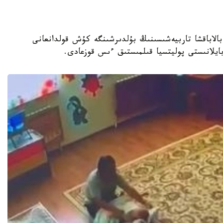
جەكەمەنشىك بالاباقشا تاربيەشىسىنىڭ بۇلدىرشىنگە كۇش قولدانعانى
 بايلانىستى پوليتسيا قىلمىستىق ءىس قوزعادى.