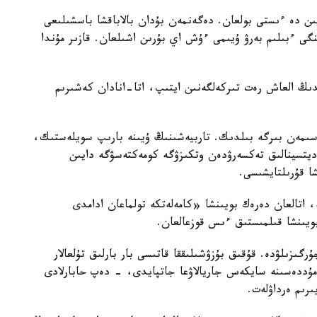
يىن دە ءىستى بولعان. دەگەنمەن بۇدان بالاباقشا باسشىلىعى
گى ءبىلىم بەرۋ ۇيىمى ءۇش اي بۇرىن اشىلعان. قازىر مۇندا
ايدىڭ العاش رەت تىركەلگەنىن ايتىپ، اتا-انادان كەشىرىم
سىمەن بىرگە بىلدىك. تاربيەشىنىڭ ۇيىنە بارىپ سويلەستىك،
مەديتسينالىق تەكسەرۋدەن وتكىزۋگە كومەكتەسۋگە دايىن
شا قۇرىلتايشىسى.
ە، اتالعان دەرەك بويىنشا «كامەلەتكە تولماعان ادامدى
بويىنشا قىلمىستىق ءىس قوزعالعان.
رگىزىلۋدە. قۇقىق بۇزۋشىلىققا قاتىسى بار بارلىق تۇلعالار
ۋ مۇددەسىنە سايكەس جاريالاۋعا جاتپايدى، - دەپ حابارلادى
ىرىم ەرداۋلەت.