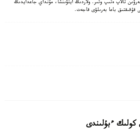
بەرۋىن تالاپ ەتىپ وتىر. ولاردىڭ ايتۋىنشا، مۇنداي جاعدايدىڭ
ى قۇقىقتىق باعا بەرىلۋى قاجەت.
 كولىك ءبۇلىندى