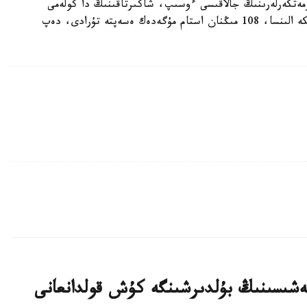
مەتكەرلەرىنىڭ جالاقىسى ءوسىپ، شاكىرتاقىنىڭ دا كولەمى
ارتپاق. وبلىسىمىزدا جالپى 212958 زەينەتكەر ەسەپكە الىنسا، 108 مىڭنان استام مۇگەدەك ەسەپتە تۇرادى، دەپ
بيەشىسىنىڭ بۇلدىرشىنگە كۇش قولدانعانى