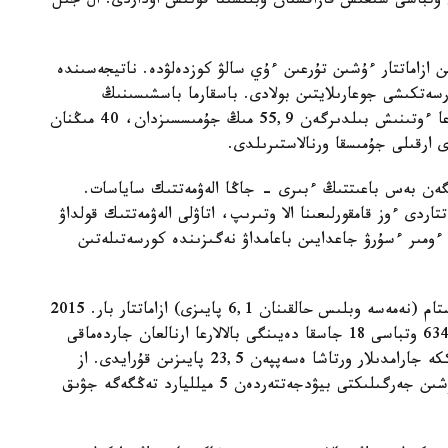
اسىنا سايكەس وبلىستان 50 گە جۋىق وتباسى شىعىس قازاقستان وبلىسىنا قونىس اۋداردى. ال جىل
ىن ازاماتتار ءۇشىن تۇرعىن ءۇي سالۋ كوزدەلۋدە. ناتيجەسىندە
ەتكىشى جوعارىلايتىن بولادى. باسقارما باسشىسىنىڭ
حابارلاۋىنشا جىل باسىنان بەرى جۇمىسقا ورنالاستىرۋعا ءوتىنىش بىلدىرگەن 55,9 مىڭ جۇمىسسىزدان، 40 مىڭنان
نگەن بەس باعىتتىڭ ءبىرى - جاڭا الەۋمەتتىك ساياسات.
تاردى ءوز قامقورلىعىنا الا وتىرىپ، اتاۋلى الەۋمەتتىك قولداۋ
 ءومىر ءسۇرۋ جاعدايىن باعامداۋ نەگىزىندە كورسەتىلەتىن
«وبلىستا كۇنكورىس دەڭگەيى تومەن 170 مىڭنان استام (نەمەسە وبلىس حالقىنان 6,1 پايىزى) ازاماتتار بار. 2015
- جىلى 479 وتباسى اتاۋلى الەۋمەتتىك كومەك، 63427 وتباسى 18 جاسقا دەيىنگى بالالارعا ارنالعان جاردەماقى
الۋدا. الەۋمەتتىك كومەك الۋشىلاردىڭ قاتارىندا ەڭبەككە جارامدىلار ورتاشا ەسەپپەن 23,5 پايىزىن قۇرايدى. از
قامتىلعان وتباسىلارعا الەۋمەتتىك كومەك كورسەتۋ ءۇشىن جەرگىلىكتى بيۋدجەتتەردەن 5 ميلليارد تەڭگەگە جۋىق