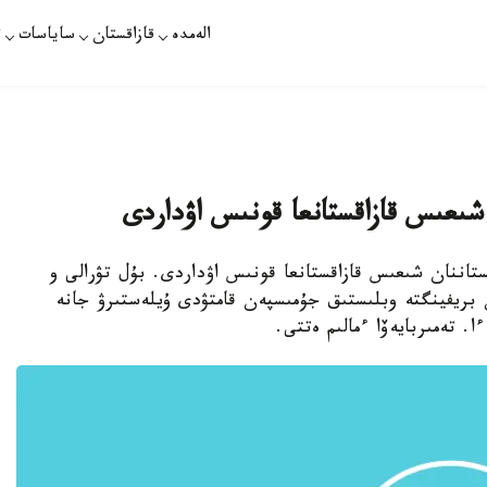
الەمدە
قازاقستان
ساياسات
ت
 وڭتۇستىك قازاقستاننان شىعىس قازاقستانعا قونىس اۋداردى. بۇل تۋرالى و
ن بريفينگتە وبلىستىق جۇمىسپەن قامتۋدى ۇيلەستىرۋ جانە
ا. تەمىربايەۆا ءمالىم ەتتى.