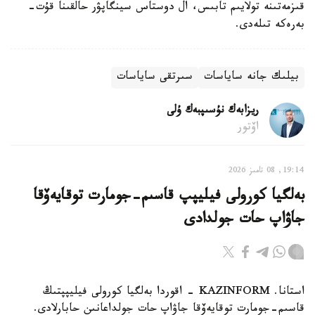
قىزمەتىنە تولايىم تابىس، ال دوستاس سينگاپۋر حالقىنا قۇت-
بەرەكە تىلەدى.
بيلىك جانە ساياسات
سىرتقى ساياسات
ريزابەك نۇسىپبەك ۇلى
اۆتور
19:14, 08 تامىز 2026
بەلگيا كورولى فيليپپ قاسىم-جومارت توقايەۆقا
جاۋاپ حات جولدادى
استانا. KAZINFORM - اقوردا بەلگيا كورولى فيليپپتىڭ
قاسىم-جومارت توقايەۆقا جاۋاپ حات جولداعانىن حابارلادى.