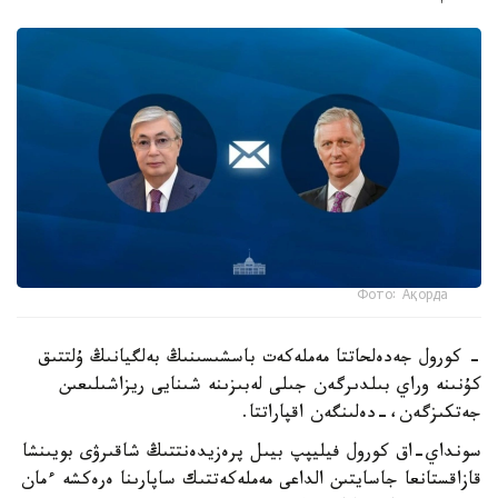
Фото: Ақорда
- كورول جەدەلحاتتا مەملەكەت باسشىسىنىڭ بەلگيانىڭ ۇلتتىق
كۇنىنە وراي بىلدىرگەن جىلى لەبىزىنە شىنايى ريزاشىلىعىن
جەتكىزگەن،-دەلىنگەن اقپاراتتا.
سونداي-اق كورول فيليپپ بيىل پرەزيدەنتتىڭ شاقىرۋى بويىنشا
قازاقستانعا جاسايتىن الداعى مەملەكەتتىك ساپارىنا ەرەكشە ءمان