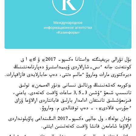
بۇل تۋرالى بريفينگتە «استانا ەكسپو- 2017» ۇ ك» ا ق
كونتەنت جانە ءىس-شارالاردى ۇيىمداستىرۋ دەپارتامەنتىنىڭ
ديرەكتورى مارات وماروۆ ءمالىم ەتتى، دەپ حابارلايدى قازاقپارات.
«كورمە كەشەنىنىڭ ورتالىق نىسانى «نۇر الەممەن» تولىق
تانىسىپ شىعۋ ءۇشىن 3-3,5 ساعات ۋاقىت كەتەدى. ياعني،
قىزىعۋشىلىق تانىتقان ادامدار بارلىق قاباتتاردى ارالاۋعا ۇزاق
ءجۇرىپ قالادى»، - دەپ توقتالدى م. وماروۆ.
بۇدان بولەك، ول جالپى ەكسپو-2017 الىڭىنداعى پاۆيلونداردى
ارالاۋعا شامامەن قانشا ۋاقىت كەتەتىنىن ايتتى.