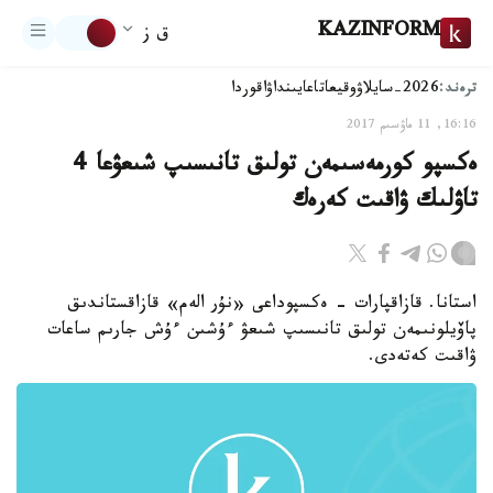
KAZINFORM
ق ز
ترەند:
2026-سايلاۋ
وقيعا
تاعايىنداۋ
اقوردا
16:16, 11 ماۋسىم 2017
ەكسپو كورمەسىمەن تولىق تانىسىپ شىعۋعا 4
تاۋلىك ۋاقىت كەرەك
استانا. قازاقپارات - ەكسپوداعى «نۇر الەم» قازاقستاندىق
پاۆيلونىمەن تولىق تانىسىپ شىعۋ ءۇشىن ءۇش جارىم ساعات
ۋاقىت كەتەدى.