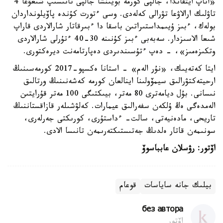
«اتاپ ايتقاندا، جالپى كورمە بويىنشا جالپى تانىسىپ شىعۋعا 4
تاۋلىك ارالاۋعا تۋرالى كەلەدى. وسى ءتورت كۇندە پاۆيلونداردان
بولەك، ءبىز ۇيىمداستىراتىن باسقا دا ءبىرقاتار شارالاردى قاراپ
شىعا الاسىزدار. سەبەبى ءبىز كۇنىنە 30-40 ءتۇرلى شارالاردى
وتكىزەمىز»، - دەپ ءتۇسىندىردى دەپارتامەنت ديرەكتورى.
ايتا كەتەيىك، «نۇر الەم» - استانا ەكسپو-2017 كورمەسىنىڭ
ارحيتەكتۋرالىق سيمۆولىنا اينالعان كورمە كەشەنىنىڭ ورتالىق
نىسانى. بۇل ديامەترى 80 مەتر، بيىكتىگى 100 مەتر قۇرايتىن
الەمدەگى ەڭ ۇلكەن سفەرالىق عيمارات. كەلۋشىلەر قازاقستاننىڭ
تاريحى، مادەنيەتى، سالت- ءداستۇرى، كورىكتى جەرلەرى،
سونىمەن قاتار ەلدىڭ جەتىستىكتەرىمەن تانىسا الادى.
اۆتور: رۋسلان عابباسوۆ
بيلىك جانە ساياسات
قوعام
без автора
اۆتور