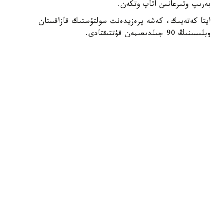
بەرىپ وتىرعانىن اتاپ وتكەن.
ايتا كەتەيىك، كەشە پرەزيدەنت سولتۇستىك قازاقستان
وبلىسىنىڭ 90 جىلدىعىمەن قۇتتىقتادى.
بيلىك جانە ساياسات
ريزابەك نۇسىپبەك ۇلى
اۆتور
16:38, 08 تامىز 2026
قازاقستاندىق ج و و- لار تالاپكەرلەرگە 2 مىڭنان
استام قوسىمشا گرانت ۇسىنادى