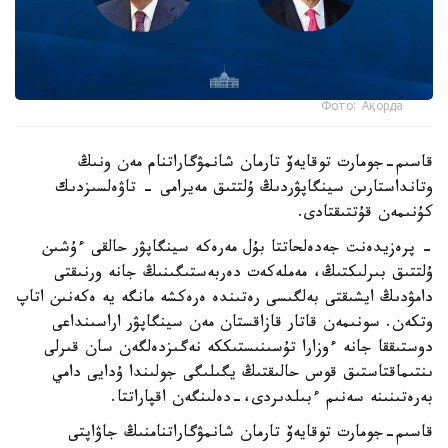
Фото: Ақорда
قاسىم-جومارت توقايەۆ تارمان شانمۋگاراتنام مەن ونىڭ
وتانداستارىن سينگاپۋردىڭ ۇلتتىق مەيرامى - تاۋەلسىزدىك
كۇنىمەن قۇتتىقتادى.
- پرەزيدەنت جەدەلحاتتا بۇل مەرەكە سينگاپۋر حالقى ءۇشىن
ۇلتتىق بىرلىكتىڭ، مەملەكەت دەربەستىگىنىڭ جانە ورنىقتى
دامۋدىڭ ايشىقتى بەلگىسى رەتىندە ەرەكشە مانگە يە ەكەنىن اتاپ
وتكەن. سونىمەن قاتار قازاقستان مەن سينگاپۋر اراسىنداعى
دوستىققا جانە ءوزارا تۇسىنىستىككە نەگىزدەلگەن سان قىرلى
ىنتىماقتاستىق قوس حالىقتىڭ يگىلىگى جولىندا ۇدايى دامي
بەرەتىنىنە سەنىم ءبىلدىردى،-دەلىنگەن اقپاراتتا.
قاسىم-جومارت توقايەۆ تارمان شانمۋگاراتنامنىڭ جاۋاپتى