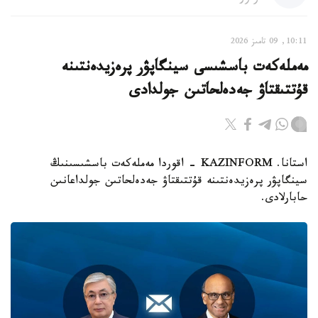
10:11, 09 تامىز 2026
مەملەكەت باسشىسى سينگاپۋر پرەزيدەنتىنە
قۇتتىقتاۋ جەدەلحاتىن جولدادى
استانا. KAZINFORM - اقوردا مەملەكەت باسشىسىنىڭ
سينگاپۋر پرەزيدەنتىنە قۇتتىقتاۋ جەدەلحاتىن جولداعانىن
حابارلادى.