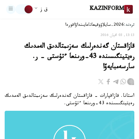
KAZINFORM
ق ز
ترەند:
2026-سايلاۋ
وقيعا
تاعايىنداۋ
اقوردا
13:13, 03 اقپان 2016
قازاقستان گەندەرلىك سەزىمتالدىق الەمدىك
رەيتينگىسىندە 43-ورىنعا ءتۇستى - ر.
سارسەمبايەۆا
استانا. قازاقپارات - قازاقستان گەندەرلىك سەزىمتالدىق الەمدىك
رەيتينگىسىندە 43-ورىنعا ءتۇستى.