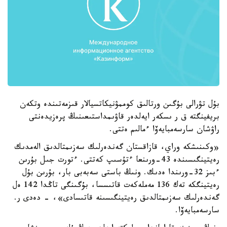
بۇل تۋرالى بۇگىن ورتالىق كوممۋنيكاتسيالار قىزمەتىندە وتكەن
بريفينگتە ق ر ىسكەر ايەلدەر قاۋىمداستىعىنىڭ پرەزيدەنتى
راۋشان سارسەمبايەۆا ءمالىم ەتتى.
«وكىنىشكە وراي، قازاقستان گەندەرلىك سەزىمتالدىق الەمدىك
رەيتينگىسىندە 43-ورىنعا ءتۇسىپ كەتتى. ءتورت جىل بۇرىن
ءبىز 32-ورىندا ەدىك. ونىڭ باستى سەبەبى بار، بۇرىن بۇل
رەيتينگكە تەك 136 مەملەكەت قاتىسسا، بۇگىنگى تاڭدا 142 ەل
گەندەرلىك سەزىمتالدىق رەيتينگىسىنە قاتىسادى»، - دەدى ر.
سارسەمبايەۆا.