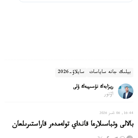
بيلىك جانە ساياسات
سايلاۋ-2026
ريزابەك نۇسىپبەك ۇلى
اۆتور
16:44, 06 تامىز 2026
بالالى وتباسىلارعا قانداي تولەمدەر قاراستىرىلعان