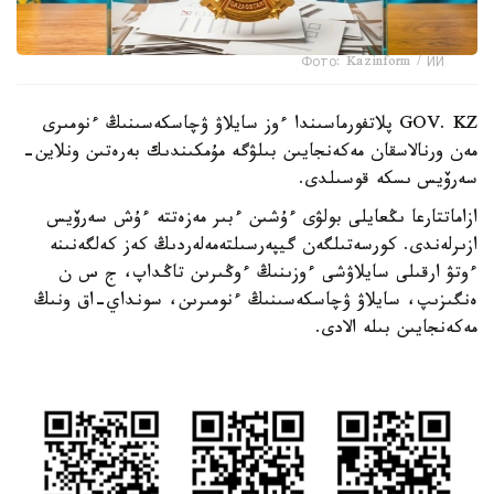
Фото: Kazinform / ИИ
GOV. KZ پلاتفورماسىندا ءوز سايلاۋ ۋچاسكەسىنىڭ ءنومىرى
مەن ورنالاسقان مەكەنجايىن بىلۋگە مۇمكىندىك بەرەتىن ونلاين-
سەرۆيس ىسكە قوسىلدى.
ازاماتتارعا ىڭعايلى بولۋى ءۇشىن ءبىر مەزەتتە ءۇش سەرۆيس
ازىرلەندى. كورسەتىلگەن گيپەرسىلتەمەلەردىڭ كەز كەلگەنىنە
ءوتۋ ارقىلى سايلاۋشى ءوزىنىڭ ءوڭىرىن تاڭداپ، ج س ن
ەنگىزىپ، سايلاۋ ۋچاسكەسىنىڭ ءنومىرىن، سونداي-اق ونىڭ
مەكەنجايىن بىلە الادى.