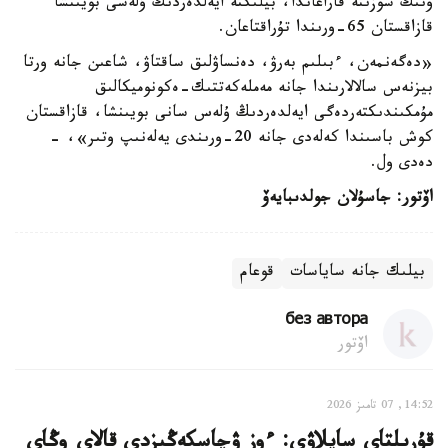
ونىڭ سوزىنە قاراعاندا، بيلىكتە ايەلدەردىڭ ۇلەسى بويىنشا
قازاقستان 65-ورىندا تۇراقتاعان.
«دەگەنمەن، ءبىلىم بەرۋ، دەنساۋلىق ساقتاۋ، شاعىن جانە ورتا
بيزنەس سالالارىندا جانە مەملەكەتتىك-ەكونوميكالىق
مۇمكىندىكتەردەگى ايەلدەردىڭ ۇلەس سانى بويىنشا، قازاقستان
كوش باسىندا كەلەدى جانە 20-ورىندى يەلەنىپ وتىر»، -
دەدى ول.
اۆتور: جاسۇلان جولدىبايەۆ
بيلىك جانە ساياسات
قوعام
без автора
اۆتور
14:52, 07 تامىز 2026
قۇرىلتاي سايلاۋى: ءوز ۋچاسكەڭىزدى قالاي وڭاي