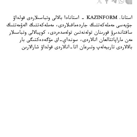
استانا. KAZINFORM - استانادا بالالى وتباسىلاردى قولداۋ
جۇيەسى مەملەكەتتىك جاردەماقىلاردى، مەملەكەتتىك الەۋمەتتىك
ساقتاندىرۋ قورىنان تولەنەتىن تولەمدەردى، كوپبالالى وتباسىلار
مەن ماراپاتتالعان انالاردى، سونداي-اق مۇگەدەكتىگى بار
بالالاردى تاربيەلەپ وتىرعان اتا-انالاردى قولداۋ شارالارىن
قامتيدى. بۇل تۋرالى استانا قالاسى بويىنشا الەۋمەتتىك قورعاۋ
سالاسىندا رەتتەۋ جانە باقىلاۋ دەپارتامەنتىنىڭ باسشىسى اسقار
ايماعامبەتوۆ مالىمدەدى.