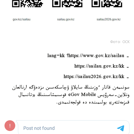
Фото: ОСК
- https://www.gov.kz/sailau؟ lang=kk
- https://sailau.gov.kz/kk
- https://sailau2026.gov.kz/kk
سونىمەن قاتار ءوزىنىڭ سايلاۋ ۋچاسكەسىن ىزدەۋگە ارنالعان
ونلاين-سەرۆيس eGov Mobile قوسىمشاسىنىڭ «تانىمال
قىزمەتتەر» بولىمىندە دە قولجەتىمدى.