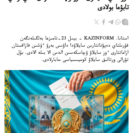
تابۋعا بولادى
استانا. KAZINFORM - بيىل 23-تامىزعا بەلگىلەنگەن
قۇرىلتاي دەپۋتاتتارىن سايلاۋدا داۋىس بەرۋ ءۇشىن قازاقستان
ازاماتتارى ءوز سايلاۋ ۋچاسكەسىن الدىن الا بىلە الادى. بۇل
تۋرالى ورتالىق سايلاۋ كوميسسياسى حابارلادى.