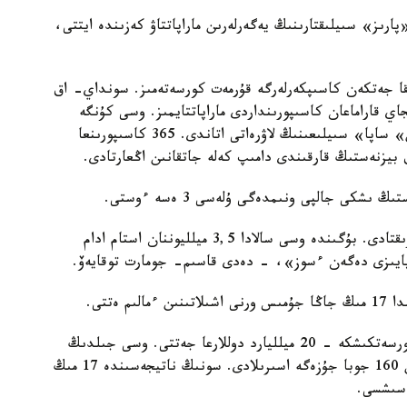
رىز» سىيلىقتارىنىڭ يەگەرلەرىن ماراپاتتاۋ كەزىندە ايتتى،
ا جەتكەن كاسىپكەرلەرگە قۇرمەت كورسەتەمىز. سونداي- اق
اي قاراماعان كاسىپورىنداردى ماراپاتتايمىز. وسى كۇنگە
دەيىن ەلىمىزدىڭ 160 تان استام كومپانياسى «التىن» ساپا» سىيلىعىنىڭ لاۋرەاتى اتاندى. 365 كاسىپورىنعا
بيزنەستىڭ قارقىندى دامىپ كەلە جاتقانىن اڭعارتادى.
ياعني، ول قازىر ەل ەكونوميكاسىنىڭ 34 پايىزىنا جۋىقتادى. بۇگىندە وسى سالادا 3,5 ميلليوننان استام ادام
ەتتى.
«بىلتىر وڭدەۋ ونەركاسىبىنىڭ كولەمى رەكوردتىق كورسەتكىشكە - 20 ميلليارد دوللارعا جەتتى. وسى جىلدىڭ
سوڭىنا دەيىن جالپى قۇنى 2 تريلليون تەڭگە بولاتىن 160 جوبا جۇزەگە اسىرىلادى. سونىڭ ناتيجەسىندە 17 مىڭ
اسىشسى.