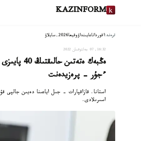
KAZINFORM
ترەند:
اقوردا
تاعايىنداۋ
وقيعا
2026-سايلاۋ
16:32, 07 جەلتوقسان 2022
ەڭبەك ەتەتى
ءجۇر - پرەزيدەنت
اسىرىلادى.