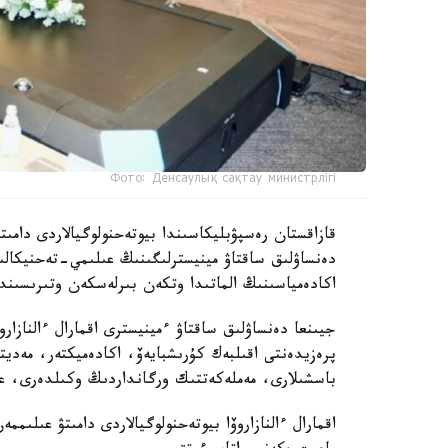
Фото: Денсаулық сақтау министрлігі
دەنساۋلىق ساقتاۋ مينيسترلىگىنىڭ عىلىمي-تەحنيكال
اكادەمياسىنىڭ الماتىدا وتكەن بىرلەسكەن وتىرىسىندا 
جيىنعا دەنساۋلىق ساقتاۋ ءمينيسترى اقمارال ءالنازار
پرەزيدەنتى اقىلبەك كۇرىشبايەۆ، اكادەميكتەر، مەدي
باسشىلارى، مەملەكەتتىك ورگانداردىڭ وكىلدەرى، عال
اقمارال ءالنازاروۆا بيوتەحنولوگيالاردى دامىتۋ عىلى