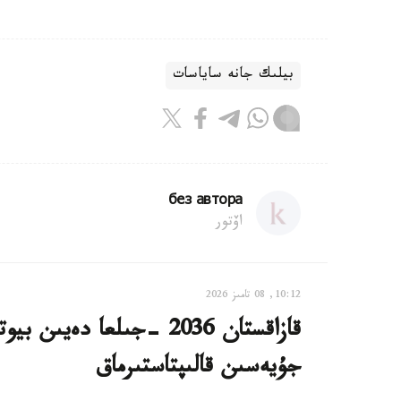
بيلىك جانە ساياسات
без автора
اۆتور
10:12, 08 تامىز 2026
قازاقستان 2036 -جىلعا دە
جۇيەسىن قالىپتاستىرماق