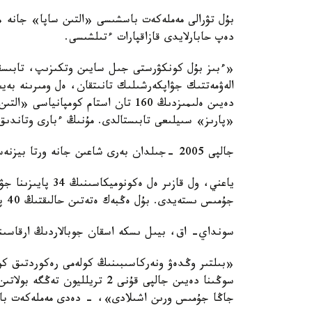
بۇل تۋرالى مەملەكەت باسشىسى «التىن ساپا» جانە «پا
دەپ حابارلايدى قازاقپارات ءتىلشىسى.
«ءبىز بۇل كونكۋرستى جىل سايىن وتكىزىپ، تابىسق
الەۋمەتتىك جۋاپكەرشىلىك تانىتقان، ەل ومىرىنە بەيج
«پارىز» سىيلىعى تابىستالدى. مۇنىڭ ءبارى وتاندىق 
جالپى 2005 -جىلدان بەرى شاعىن جانە ورتا بيزنەستىڭ ىشكى جالپى ونىمدەگى ۇلەسى 3 ەسە ءوستى.
جۇمىس ىستەيدى. بۇل ەڭبەك ەتەتىن حالىقتىڭ 40 پايىزى دەگەن ءسوز»، - دەدى قاسىم- جومارت توقايەۆ.
سونداي- اق، بيىل ىسكە اسقان جوبالاردىڭ ارقاسىندا 17 مىڭ جاڭا جۇمىس ورنى اشىلاتىنىن ءمالىم 
جاڭا جۇمىس ورىن اشىلادى»، - دەدى مەملەكەت ب