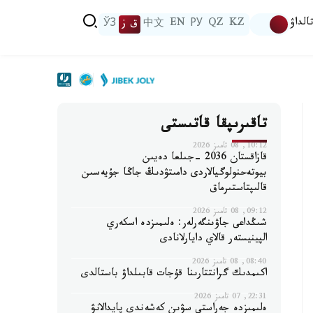
الداۋ
KZ
QZ
РУ
EN
中文
ق ز
ЎЗ
تاقىرىپقا قاتىستى
10:12, 08 تامىز 2026
قازاقستان 2036 -جىلعا دەيىن
بيوتەحنولوگيالاردى دامىتۋدىڭ جاڭا جۇيەسىن
قالىپتاستىرماق
09:12, 08 تامىز 2026
شىڭداعى جاۋىنگەرلەر: ەلىمىزدە اسكەري
الپينيستەر قالاي دايارلانادى
08:40, 08 تامىز 2026
اكىمدىك گرانتتارىنا قۇجات قابىلداۋ باستالدى
22:31, 07 تامىز 2026
ەلىمىزدە جەراستى سۋىن كەشەندى پايدالانۋ