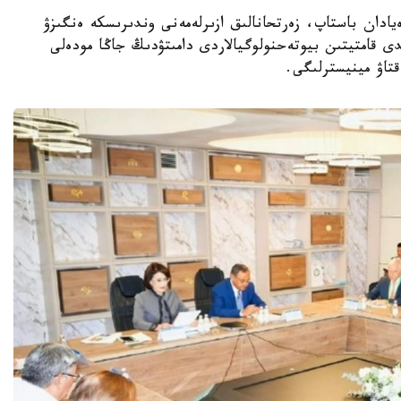
ا عىلىمي يدەيادان باستاپ، زەرتحانالىق ازىرلەمەنى وندىرىسكە ەنگىزۋ
ى قامتيتىن بيوتەحنولوگيالاردى دامىتۋدىڭ جاڭا مودەلى
قتاۋ مينيسترلىگى.