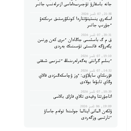
جانە باسقارۋ تۇجىرىمداماسى ازىرلەنىپ جاتىر
21:58, 07 تامىز 2026
اسكەري ينستيتۋتتاردا كونكۋرستىق ىرىكتەۋ
ءجۇرىپ جاتىر
20:31, 07 تامىز 2026
ق م گ باسشىسى جاڭادان ءىرى كەن ورنىن
يگەرۋگە قاتىستى تۇسىنىك بەردى
15:10, 07 تامىز 2026
ءبىلىم گرانتى يەگەرلەرىنىڭ ءتىزىمى شىقتى
14:52, 07 تامىز 2026
قۇرىلتاي سايلاۋى: ءوز ۋچاسكەڭىزدى قالاي
وڭاي تابۋعا بولادى
10:39, 07 تامىز 2026
اتاجۇرتتا وقيدى تالاي قازاق بالاسى
19:09, 06 تامىز 2026
ۇلكەن الماتى اينالما جولىندا تولەم جاساۋ
ءتارتىبى وزگەردى