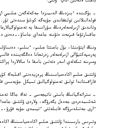
باعىت ەكەنىن اتاپ ءوتتى.
- بۇگىندە ءبىزدىڭ الدىمىزدا جەكەلەگەن عىلىمي ازىر
قولدانىلاتىن تولىققاندى جۇيەگە كوشۋ مىندەتى تۇر.
وتاندىق ازىرلەمەلەردىڭ سۇرانىسقا يە تەحنولوگيالارع
جاقسارتۋعا قىزمەت ەتۋىنە جاعداي جاساۋ،-دەدى دەن
ونىڭ ايتۋىنشا، بۇل باعىتتا عىلىم، ءبىلىم، دەنساۋل
پەرسپەكتيۆالى ازىرلەمەلەر زەرتحانا دەڭگەيىندە قال
ومىرىنە تىكەلەي اسەر ەتەتىن باسقا دا سالالاردا پراك
ۇلتتىق عىلىم اكادەمياسىنىڭ پرەزيدەنتى اقىلبەك كۇ
قازاقستاندا تولىق تەحنولوگيالىق تسيكل جۇيەسىن قال
- ستراتەگيانىڭ باستى ناتيجەسى - تەك جاڭا تەحنول
شەشىمدەردى جەدەل يگەرۋگە، ولاردى ۇلتتىق جاعدايع
ءارى جەتىلدىرۋگە قابىلەتتى ءتيىمدى جۇيە قۇرۋ،-د
وتىرىس بارىسىندا ۇلتتىق عىلىم اكادەمياسىنىڭ اكاد