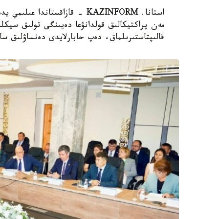
استانا. KAZINFORM - قازاقستاند
مەن پراكتيكالىق قولدانۋعا دەيىنگى تولىق سيكلد
قالىپتاستىرىلماق، دەپ حابارلايدى دەنساۋلىق سا