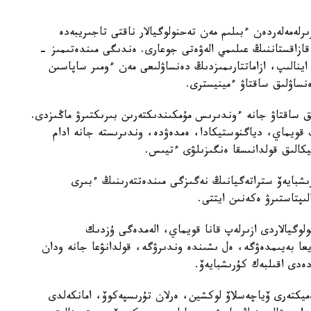
لەمەلەردەن ءبىلىم مەن تەحنولوگيالار ناقتى تاجىريبەدە
 قازاقستاننىڭ عىلىمي الەۋەتى جوعارى. ەندىگى مىندەتىمىز -
ا اينالىپ، ازاماتتارىمىزدىڭ دەنساۋلىعى مەن ءومىر ساپاسىن
ساۋلىق ساقتاۋ ءمينيسترى.
ىق ساقتاۋ جانە ءوندىرىس مۇمكىندىكتەرىن بىرىكتىرۋ ماڭىزدى.
ىپ قويماي، دياگنوستيكادا، ەمدەۋدە، وندىرىستە جانە ادام
تيكالىق قولدانىسقا ەنگىزىلۋى ءتيىس.
رىشبايەۆ ستراتەگيانىڭ نەگىزگى مىندەتتەرىنىڭ ءبىرى
ىپتاستىرۋ ەكەنىن ايتتى.
وگيالاردى ازىرلەپ قانا قويماي، الەمدەگى ۇزدىك
ا بەيىمدەۋگە، ەل ىشىندە وندىرۋگە، قولدانۋعا جانە ودان
ەدى اقىلبەك كۇرىشبايەۆ.
ەميكتەرى ۆياچەسلاۆ لوكشين، ەرلان تۇرىسپەكوۆ، امانكەلدى