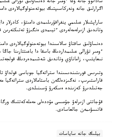
سادانوۆ جانە ۇعا ءومىر جانە دەنساۋلىق تۋرالى عىلى
اگرارلىق جانە ونەركاسىپتىك بيوتەحنولوگيالاردى دامى
ساراپشىلار عىلىمي ينفراقۇرىلىمدى دامىتۋ، كادرلار دا
وتاندىق ازىرلەمەلەردى ءتيىمدى ەنگىزۋ تەتىكتەرىن قال
دەنساۋلىق ساقتاۋ سالاسىندا بيوتەحنولوگيالاردى دامى
ءومىر تۋرالى عىلىمداردىڭ باسقا دا باعىتتارىنا جاڭا
نىعايتىپ، زاماناۋي وتاندىق شەشىمدەردىڭ قولجەتىمدى
وتىرىس قورىتىندىسىندا ستراتەگيا جوباسى قولداۋ تاپ
قاراستىرىپ، نەگىزدەلگەن باستامالاردى ستراتەگيا
جەتىلدىرۋ كەزىندە ەسكەرۋ ۇسىنىلدى.
قۇجاتتى ازىرلەۋ جۇمىسى مۇددەلى مەملەكەتتىك ورگان
قاتىسۋىمەن جالعاسادى.
بيلىك جانە ساياسات