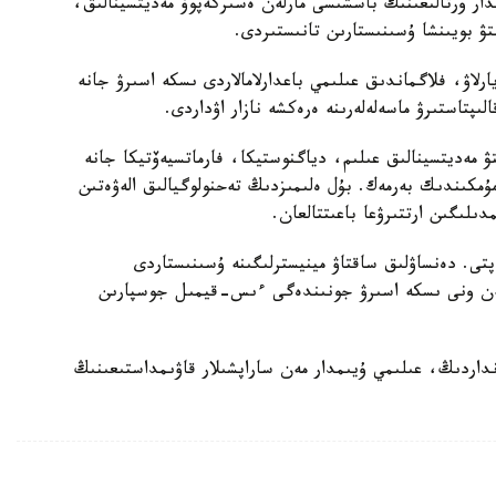
مدار ورتالىعىنىڭ باسشىسى مارلەن ەسىركەپوۆ مەديتسينالىق،
تۋ بويىنشا ۇسىنىستارىن تانىستىردى.
يارلاۋ، فلاگماندىق عىلىمي باعدارلامالاردى ىسكە اسىرۋ جانە
ىپتاستىرۋ ماسەلەلەرىنە ەرەكشە نازار اۋداردى.
تۋ مەديتسينالىق عىلىم، دياگنوستيكا، فارماتسيەۆتيكا جانە
 مۇمكىندىك بەرمەك. بۇل ەلىمىزدىڭ تەحنولوگيالىق الەۋەتىن
لىگىن ارتتىرۋعا باعىتتالعان.
تى. دەنساۋلىق ساقتاۋ مينيسترلىگىنە ۇسىنىستاردى
 مەن ونى ىسكە اسىرۋ جونىندەگى ءىس-قيمىل جوسپارىن
داردىڭ، عىلىمي ۇيىمدار مەن ساراپشىلار قاۋىمداستىعىنىڭ