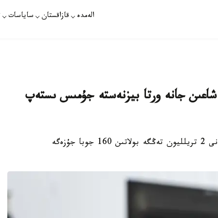
الەمدە
قازاقستان
ساياسات
ت
ن حالىقتىڭ 40 پايىزى شاعىن جانە ورتا بيزنەستە جۇمىس ىستەپ
استانا. قازاقپارات - جىل اياعىنا دەيىن جالپى قۇنى 2 تريلليون تەڭگە بولاتىن 160 جوبا جۇزەگە