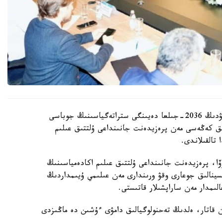
قازاقستان رەسپۋبليكاسىندا بيوتەحنولوگيالاردى دامىتۋدىڭ 2036-جىلعا دەيىنگى ستراتەگياسىنىڭ جوباسى
ىق كەڭەسى مەن پرەزيدەنت جانىنداعى ۇلتتىق عىلىم
تالقىلاندى.
وۆا، پرەزيدەنت جانىنداعى ۇلتتىق عىلىم اكادەمياسىنىڭ
تسينالىق جوعارى وقۋ ورىندارى مەن عىلىمي ۇيىمداردىڭ
ىمدار مەن ساراپشىلار قاتىستى.
ممەن قاتار، ەلدىڭ تەحنولوگيالىق دامۋى ءۇشىن دە ماڭىزدى