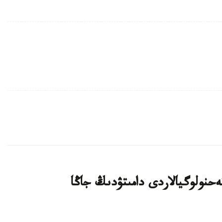
يىن بيوتەحنولوگيالاردى دامىتۋدىڭ جاڭا