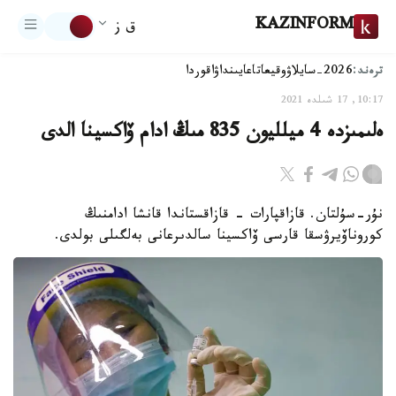
KAZINFORM
ق ز
ترەند:
2026-سايلاۋ
وقيعا
تاعايىنداۋ
اقوردا
10:17, 17 شىلدە 2021
ەلىمىزدە 4 ميلليون 835 مىڭ ادام ۆاكسينا الدى
نۇر-سۇلتان. قازاقپارات - قازاقستاندا قانشا ادامنىڭ
كوروناۆيرۋسقا قارسى ۆاكسينا سالدىرعانى بەلگىلى بولدى.