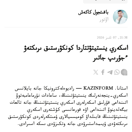
باقىتجول كاكەش
اۆتور
21:58, 07 تامىز 2026
اسكەري ينستيتۋتتاردا كونكۋرستىق ىرىكتەۋ
ءجۇرىپ جاتىر
استانا. KAZINFORM — راديوەلەكترونيكا جانە بايلانىس
اسكەري-ينجەنەرلىك ينستيتۋتىنىڭ، ساعادات نۇرماعامبەتوۆ
اتىنداعى قۇرلىق اسكەرلەرى اسكەري ينستيتۋتىنىڭ جانە تالعات
بيگەلدينوۆ اتىنداعى اۋە قورعانىسى كۇشتەرى اسكەري
ينستيتۋتىنىڭ قابىلداۋ كوميسسيالارى ۇمىتكەرلەردى كونكۋرستىق
ىرىكتەۋدى ۇيىمداستىرۋدى جانە وتكىزۋدى ىسكە اسىرادى.