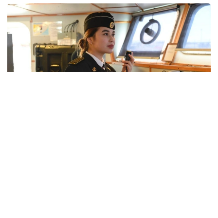
Фото: Қорғаныс министрлігі
بارلىق جوعارى اسكەري وقۋ ورىندارىندا كاسىبي-پسيحولوگيالىق
ىرىكتەۋ وتكىزىلدى. ۇمىتكەرلەر مەديسينالىق كۋالاندىرۋدان
ءوتىپ، دەنە شىنىقتىرۋ دەڭگەيى تەكسەرىلەدى. جەكەلەگەن
ماماندىقتار بويىنشا ۇمىتكەرلەر ءتۇسۋ ەمتيحاندارىن تاپسىرادى.