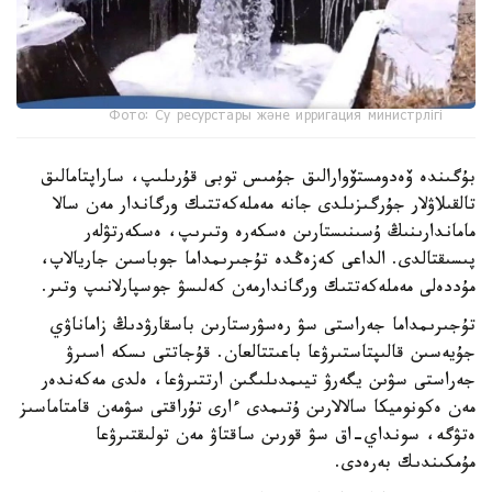
Фото: Су ресурстары және ирригация министрлігі
بۇگىندە ۆەدومستۆوارالىق جۇمىس توبى قۇرىلىپ، ساراپتامالىق
تالقىلاۋلار جۇرگىزىلدى جانە مەملەكەتتىك ورگاندار مەن سالا
ماماندارىنىڭ ۇسىنىستارىن ەسكەرە وتىرىپ، ەسكەرتۋلەر
پىسىقتالدى. الداعى كەزەڭدە تۇجىرىمداما جوباسىن جاريالاپ،
مۇددەلى مەملەكەتتىك ورگاندارمەن كەلىسۋ جوسپارلانىپ وتىر.
تۇجىرىمداما جەراستى سۋ رەسۋرستارىن باسقارۋدىڭ زاماناۋي
جۇيەسىن قالىپتاستىرۋعا باعىتتالعان. قۇجاتتى ىسكە اسىرۋ
جەراستى سۋىن يگەرۋ تيىمدىلىگىن ارتتىرۋعا، ەلدى مەكەندەر
مەن ەكونوميكا سالالارىن ۇتىمدى ءارى تۇراقتى سۋمەن قامتاماسىز
ەتۋگە، سونداي-اق سۋ قورىن ساقتاۋ مەن تولىقتىرۋعا
مۇمكىندىك بەرەدى.