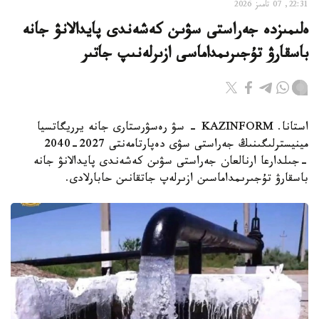
22:31, 07 تامىز 2026
ەلىمىزدە جەراستى سۋىن كەشەندى پايدالانۋ جانە
باسقارۋ تۇجىرىمداماسى ازىرلەنىپ جاتىر
استانا. KAZINFORM - سۋ رەسۋرستارى جانە يرريگاتسيا
مينيسترلىگىنىڭ جەراستى سۋى دەپارتامەنتى 2027-2040
-جىلدارعا ارنالعان جەراستى سۋىن كەشەندى پايدالانۋ جانە
باسقارۋ تۇجىرىمداماسىن ازىرلەپ جاتقانىن حابارلادى.