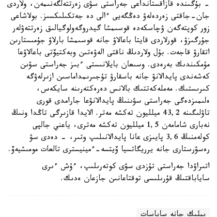
- بۇگىندە قازاقستانداعى جەراستى سۋى زەرتتەلگەنىمەن، ولاردى
جان-جاقتى زەردەلەۋ دەڭگەيى ءالى دە جەتكىلىكسىز. بولاشاعى
زور كوپتەگەن ۋچاسكەدە قوسىمشا گيدروگەولوگيالىق زەرتتەۋلەر
جۇرگىزۋ، قورلاردى قايتا باعالاۋ جانە قوسىمشا بارلاۋ جۇمىستارىن
اتقارۋ قاجەت. بۇل ولاردىڭ ناقتى الەۋەتىن وبەكتيۆتى باعالاۋعا
مۇمكىندىك بەرەدى. وسىعان بايلانىستى ءبىز جەراستى سۋىن
كەشەندى پايدالانۋ جانە باسقارۋ تۇجىرىمداماسىن ازىرلەۋگە
كىرىستىك. مەملەكەتتىك بالانس دەرەكتەرىنە سايكەس،
ەلىمىزدەگى جەراستى سۋىنىڭ پايدالانۋعا جارامدى قورى
تاۋلىگىنە 43,2 ميلليون تەكشە مەتر. الايدا قازىرگى تاڭدا ونىڭ
نەبارى شامامەن 1,5 ميلليون تەكشە مەترى، ياعني جالپى
كولەمنىڭ 3,6 پايىزى عانا پايدالانىلىپ وتىر، - دەدى سۋ
رەسۋرستارى جانە يرريگاتسيا ۆيتسە-ءمينيسترى تالعات مومىشيەۆ.
اتىراۋدا جەراستى تۇزدى سۋى كوتەرىلىپ، ءۇش ءىرى
ساياباقتىڭ قۇرىلىسى توقتاعانىن جازعان ەدىك.
بيلىك جانە ساياسات