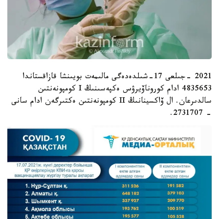
2021 -جىلعى 17-شىلدەدەگى مالىمەت بويىنشا قازاقستاندا
4835653 ادام كوروناۆيرۋس ەكپەسىنىڭ I كومپونەنتىن
سالدىرعان. ال ۆاكسينانىڭ II كومپونەنتىن ەكتىرگەن ادام سانى
- 2731707.