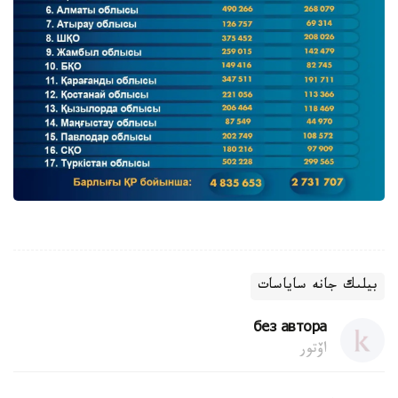
بيلىك جانە ساياسات
без автора
اۆتور