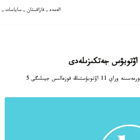
الەمدە
قازاقستان
ساياسات
ت
استانا. قازاقپارات - ەلوردادا «ەكسپو-2017» كورمەسىنە وراي 11 اۆتوبۋستىڭ قوزعالىس جيىلىگى 5