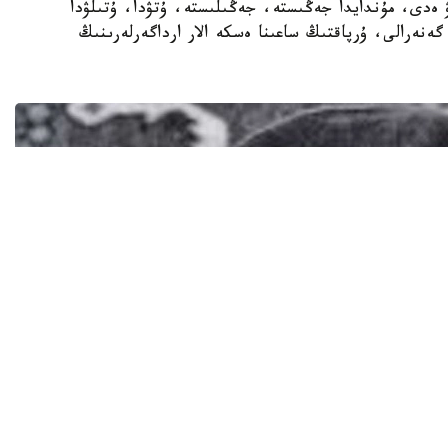
ەدى، مۇندايدا جەڭىستە، جەڭىلىستە، ۇتۋدا، ۇتىلۋدا
گەنەرالى، ۇرپاقتىڭ ساعىنا ەسكە الار ارداگەرلەرىنىڭ