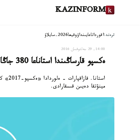
KAZINFORM
ترەند:
اقوردا
تاعايىنداۋ
وقيعا
2026-سايلاۋ
14:00, 29 جەلتوقسان 2016
ەكسپو قارساڭىندا استاناعا 380 جاڭا اۆتوبۋس جەتكىزىلەدى
مينۋتقا دەيىن قىسقارادى.