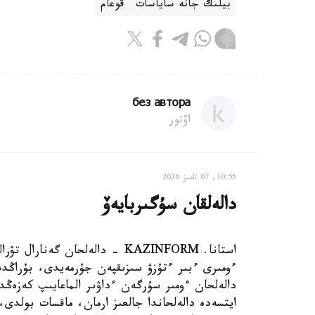
بيلىك جانە ساياسات
قوعام
без автора
اۆتور
10:55, 07 تامىز 2026
دالەلقان سۇگىربايەۆ
استانا. KAZINFORM - دالەلحان گ
ءومىرى ءبىر ءتۇزۋ سىزىقپەن جۇرمەيدى، بۇراڭدى
دالەلحان ءومىر سۇرگەن ءداۋىر الماعايىپ كەزەڭد
ايتسەدە دالەلحاندا جالعىز ارمان، ماقسات بولد