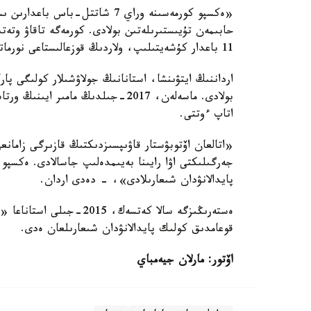
«ەكسپو كورمەسىنە وراي 7 شاتتل-
11 باعدار كۇشەيتىلىپ، ولاردىڭ قوزعالىستاعى نورماتيۆتىك ۋاقىتى 5 مينۋتقا دەيىن قىسقارتىلادى»، - دەدى ول.
ارداننىڭ ايتۋىنشا، استانانىڭ جولاۋشىلار كولىگى پار
اتاپ ءوتتى.
«اتالعان اۆتوبۋستار قاۋىپسىزدىكتىڭ قازىرگى زامانعى
جەرگىلىكتى اۋا رايىنا بەيىمدەلىپ جاسالادى. ەكسپو
پايدالانۋدان شىعارىلادى»، - دەدى اردان.
قوعامدىق كولىك پايدالانۋدان شىعارىلعان ەدى.
اۆتور: مارلان جيەمباي