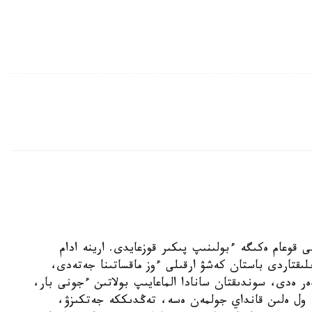
ەنارال تۋرالى قوعام ەكىگە ءبولىنىپ پىكىر قوزعايدى. ارينە ادام
لىقتاردى باستان كەشۋ ارقىلى ءوز ماقساتىنا جەتەدى،
ەر ەدى، سوندىقتان سانادا الماعايىپ بولاتىن ءجونى بار،
ى، ول ەلىن قانداي جولمەن ەسە، تەڭدىككە جەتكىزۋ،