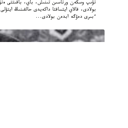
تۋىپ وسكەن ورتاسىن تىنىش، باي، باقىتتى ەتۋ 
بولادى، قالاي ايتساقتا داكەيدى حالقىنىڭ ايتۋلى 
ءبىرى دەۋگە ابدەن بولادى...