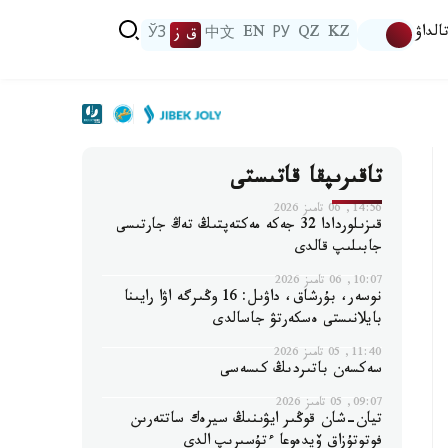
الداۋ
KZ
QZ
РУ
EN
中文
ق ز
ЎЗ
تاقىرىپقا قاتىستى
14:56, 06 تامىز 2026
قىزىلوردادا 32 جەكە مەكتەپتىڭ تەڭ جارتىسى
جابىلىپ قالدى
10:07, 06 تامىز 2026
نوسەر، بۇرشاق، داۋىل: 16 وڭىرگە اۋا رايىنا
بايلانىستى ەسكەرتۋ جاسالدى
11:40, 05 تامىز 2026
سەكسەن باتىردىڭ كىسەسى
09:07, 05 تامىز 2026
تيان-شان قوڭىر ايۋىنىڭ سيرەك ساتتەرىن
فوتوتۇزاق ۆيدەوعا ءتۇسىرىپ الدى