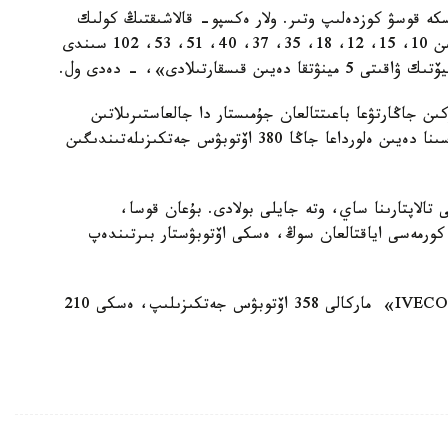
باس باعدارىن ىسكە قوسۋ كوزدەلىپ وتىر. ولار ەكسپو- قالاشىقتىڭ كولىك
حابىمەن تۇيىستىرىلەتىن بولادى. كورمەگە تاقاۋ وتەتىن 10، 15، 12، 18، 35، 37، 40، 51، 53، 102 سىندى
كىن جاڭارتۋعا باعىتتالعان جۇمىستار دا جالعاستىرىلاتىن
بولادى. ماسەلەن، 2017-جىلدىڭ مامىر ايىنىڭ ورتاسىنا دەيىن ەلورداعا جاڭا 380 اۆتوبۋس جەتكىزىلەتىندىگىن
 تالاپتارىنا ساي، وتە جايلى بولادى. بۇعان قوسا،
 كورمەسى اياقتالعان سوڭ، ەسكى اۆتوبۋستار بىرتىندەپ
ەستەرىڭىزگە سالا كەتسەك، 2015-جىلى استاناعا «IVECO» ماركالى 358 اۆتوبۋس جەتكىزىلىپ، ەسكى 210