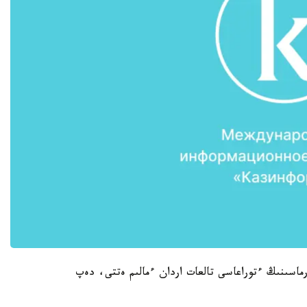
 LRT» ج ش س باسقارماسىنىڭ ءتوراعاسى تالعات اردان ءمالىم ەتتى، دەپ