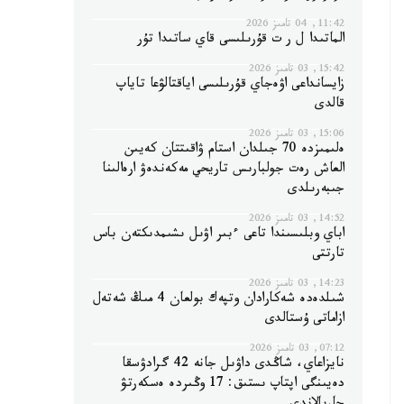
11:42, 04 تامىز 2026
الماتىدا ل ر ت قۇرىلىسى قاي ساتىدا تۇر
15:42, 03 تامىز 2026
زايسانداعى اۋەجاي قۇرىلىسى اياقتالۋعا تاياپ
قالدى
15:06, 03 تامىز 2026
ەلىمىزدە 70 جىلدان استام ۋاقىتتان كەيىن
العاش رەت جولبارىس تاريحي مەكەندەۋ ارەالىنا
جىبەرىلدى
14:52, 03 تامىز 2026
اباي وبلىسىندا تاعى ءبىر اۋىل ىشىمدىكتەن باس
تارتتى
14:23, 03 تامىز 2026
شىلدەدە شەكارادان وتپەك بولعان 4 مىڭ شەتەل
ازاماتى ۇستالدى
07:12, 03 تامىز 2026
نايزاعاي، شاڭدى داۋىل جانە 42 گرادۋسقا
دەيىنگى اپتاپ ىستىق: 17 وڭىردە ەسكەرتۋ