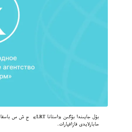
بۇل جايىندا بۇگىن «استانا
حابارلايدى قازاقپارات.