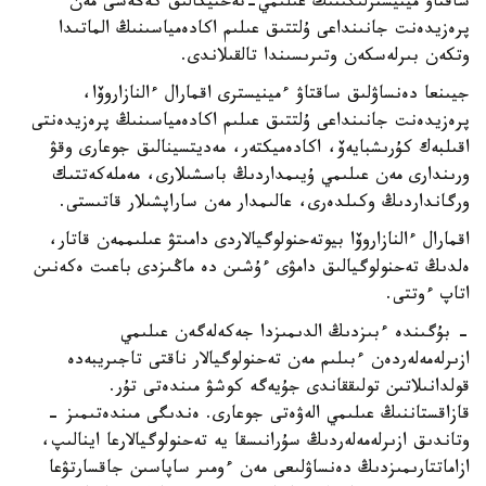
ساقتاۋ مينيسترلىگىنىڭ عىلىمي-تەحنيكالىق كەڭەسى مەن
پرەزيدەنت جانىنداعى ۇلتتىق عىلىم اكادەمياسىنىڭ الماتىدا
وتكەن بىرلەسكەن وتىرىسىندا تالقىلاندى.
جيىنعا دەنساۋلىق ساقتاۋ ءمينيسترى اقمارال ءالنازاروۆا،
پرەزيدەنت جانىنداعى ۇلتتىق عىلىم اكادەمياسىنىڭ پرەزيدەنتى
اقىلبەك كۇرىشبايەۆ، اكادەميكتەر، مەديتسينالىق جوعارى وقۋ
ورىندارى مەن عىلىمي ۇيىمداردىڭ باسشىلارى، مەملەكەتتىك
ورگانداردىڭ وكىلدەرى، عالىمدار مەن ساراپشىلار قاتىستى.
اقمارال ءالنازاروۆا بيوتەحنولوگيالاردى دامىتۋ عىلىممەن قاتار،
ەلدىڭ تەحنولوگيالىق دامۋى ءۇشىن دە ماڭىزدى باعىت ەكەنىن
اتاپ ءوتتى.
- بۇگىندە ءبىزدىڭ الدىمىزدا جەكەلەگەن عىلىمي
ازىرلەمەلەردەن ءبىلىم مەن تەحنولوگيالار ناقتى تاجىريبەدە
قولدانىلاتىن تولىققاندى جۇيەگە كوشۋ مىندەتى تۇر.
قازاقستاننىڭ عىلىمي الەۋەتى جوعارى. ەندىگى مىندەتىمىز -
وتاندىق ازىرلەمەلەردىڭ سۇرانىسقا يە تەحنولوگيالارعا اينالىپ،
ازاماتتارىمىزدىڭ دەنساۋلىعى مەن ءومىر ساپاسىن جاقسارتۋعا