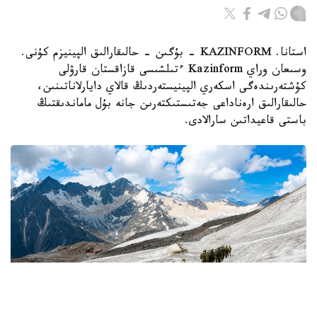
استانا. KAZINFORM - بۇگىن - حالىقارالىق الپينيزم كۇنى.
وسىعان وراي Kazinform ءتىلشىسى قازاقستان قارۋلى
كۇشتەرىندەگى اسكەري الپينيستەردىڭ قالاي دايارلاناتىنىن،
حالىقارالىق ارەناداعى جەتىستىكتەرىن جانە بۇل ماماندىقتىڭ
باستى قاعيداتىن سارالادى.