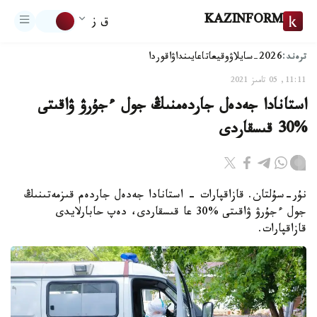
KAZINFORM
ق ز
ترەند:
2026-سايلاۋ
وقيعا
تاعايىنداۋ
اقوردا
11:11, 05 تامىز 2021
استانادا جەدەل جاردەمنىڭ جول ءجۇرۋ ۋاقىتى
%30 قىسقاردى
نۇر-سۇلتان. قازاقپارات - استانادا جەدەل جاردەم قىزمەتىنىڭ
جول ءجۇرۋ ۋاقىتى %30 عا قىسقاردى، دەپ حابارلايدى
قازاقپارات.