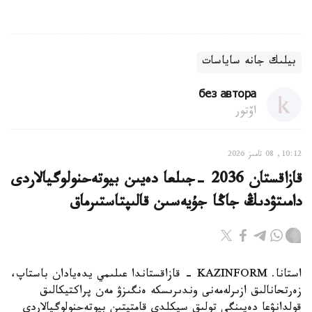
بيلىك جانە ساياسات
без автора
اۆتور
10:12, 08 تامىز 2026
قازاقستان 2036 -جىلعا دەيىن بيوتەحنولوگيالاردى
دامىتۋدىڭ جاڭا جۇيەسىن قالىپتاستىرماق
استانا. KAZINFORM - قازاقستاندا عىلىمي يدەيادان باستاپ،
زەرتحانالىق ازىرلەمەنى وندىرىسكە ەنگىزۋ مەن پراكتيكالىق
قولدانۋعا دەيىنگى تولىق سيكلدى قامتيتىن بيوتەحنولوگيالاردى