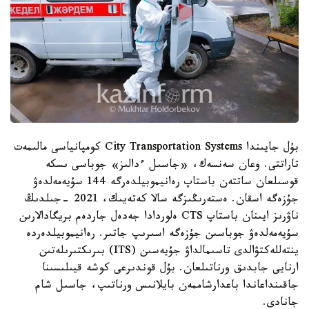
بۇل جايىندا City Transportation Systems كومپانياسى مالىمەت
تاراتتى. وعان سەنسەك، «جاسىل ءدالىز» جوباسى ىسكە
قوسىلعان ساتتەن باستاپ رەانيموبيلدەرگە 144 سۇيەمەلدەۋ
جۇزەگە اسقان. ەستەرىڭىزگە سالا كەتەيىك، 2021 -جىلدىڭ
ناۋرىز ايىنان باستاپ CTS ەلوردادا جەدەل جاردەم بريگادالارىن
سۇيەمەلدەۋ جوباسىن جۇزەگە اسىرىپ جاتىر. رەانيموبيلدەردە
ينتەللەكتۋالدى تاسىمالداۋ جۇيەسىن (ITS) بىرىكتىرىلەتىن
ارنايى جابدىق ورناتىلعان. بۇل قوندىرعى كوشە قيىلىسىنا
جاقىنداعاندا باعدارشاممەن بايلانىس ورناتىپ، جاسىل شام
جانادى.