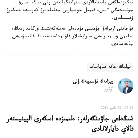
نەگىزدەلگەن باستامالاردى ستراتەگيا مەن ونى ىسكە اسىرۋ
جونىندەگى ءىس-قيمىل جوسپارىن جەتىلدىرۋ كەزىندە ەسكەرۋ
ۇسىنىلدى.
قۇجاتتى ازىرلەۋ جۇمىسى مۇددەلى مەملەكەتتىك ورگانداردىڭ،
عىلىمي ۇيىمدار مەن ساراپشىلار قاۋىمداستىعىنىڭ قاتىسۋىمەن
جالعاسادى.
بيلىك جانە ساياسات
ريزابەك نۇسىپبەك ۇلى
اۆتور
09:12, 08 تامىز 2026
شىڭداعى جاۋىنگەرلەر: ەلىمىزدە اسكەري الپينيستەر
قالاي دايارلانادى