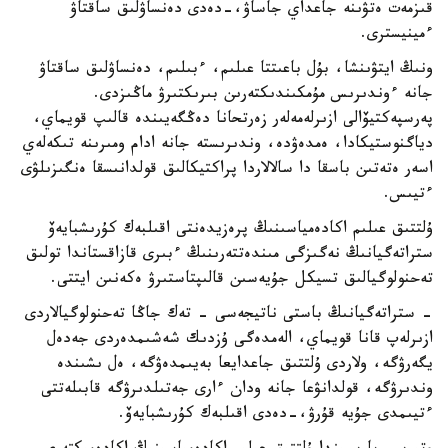
قىزمەت ەتۋىنە جاعداي جاساۋ،-دەدى دەنساۋلىق ساقتاۋ
ءمينيسترى.
ونىڭ ايتۋىنشا، بۇل باعىتتا عىلىم، ءبىلىم، دەنساۋلىق ساقتاۋ
جانە ءوندىرىس مۇمكىندىكتەرىن بىرىكتىرۋ ماڭىزدى.
پەرسپەكتيۆالى ازىرلەمەلەر زەرتحانا دەڭگەيىندە قالىپ قويماي،
دياگنوستيكادا، ەمدەۋدە، وندىرىستە جانە ادام ومىرىنە تىكەلەي
اسەر ەتەتىن باسقا دا سالالاردا پراكتيكالىق قولدانىسقا ەنگىزىلۋى
ءتيىس.
ۇلتتىق عىلىم اكادەمياسىنىڭ پرەزيدەنتى اقىلبەك كۇرىشبايەۆ
ستراتەگيانىڭ نەگىزگى مىندەتتەرىنىڭ ءبىرى قازاقستاندا تولىق
تەحنولوگيالىق تسيكل جۇيەسىن قالىپتاستىرۋ ەكەنىن ايتتى.
- ستراتەگيانىڭ باستى ناتيجەسى - تەك جاڭا تەحنولوگيالاردى
ازىرلەپ قانا قويماي، الەمدەگى ۇزدىك شەشىمدەردى جەدەل
يگەرۋگە، ولاردى ۇلتتىق جاعدايعا بەيىمدەۋگە، ەل ىشىندە
وندىرۋگە، قولدانۋعا جانە ودان ءارى جەتىلدىرۋگە قابىلەتتى
ءتيىمدى جۇيە قۇرۋ،-دەدى اقىلبەك كۇرىشبايەۆ.