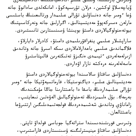
وتىرىس بارىسىندا ۇلتتىق عىلىم اكادەمياسىنىڭ اكادەميكتەرى
ۆياچەسلاۆ لوكشين، ەرلان تۇرىسپەكوۆ، امانكەلدى سادانوۆ جانە
ۇعا ءومىر جانە دەنساۋلىق تۋرالى عىلىمدار ورتالىعىنىڭ باسشىسى
مارلەن ەسىركەپوۆ مەديتسينالىق، اگرارلىق جانە ونەركاسىپتىك
بيوتەحنولوگيالاردى دامىتۋ بويىنشا ۇسىنىستارىن تانىستىردى.
ساراپشىلار عىلىمي ينفراقۇرىلىمدى دامىتۋ، كادرلار دايارلاۋ،
فلاگماندىق عىلىمي باعدارلامالاردى ىسكە اسىرۋ جانە وتاندىق
ازىرلەمەلەردى ءتيىمدى ەنگىزۋ تەتىكتەرىن قالىپتاستىرۋ
ماسەلەلەرىنە ەرەكشە نازار اۋداردى.
دەنساۋلىق ساقتاۋ سالاسىندا بيوتەحنولوگيالاردى دامىتۋ
مەديتسينالىق عىلىم، دياگنوستيكا، فارماتسيەۆتيكا جانە ءومىر
تۋرالى عىلىمداردىڭ باسقا دا باعىتتارىنا جاڭا مۇمكىندىك
بەرمەك. بۇل ەلىمىزدىڭ تەحنولوگيالىق الەۋەتىن نىعايتىپ،
زاماناۋي وتاندىق شەشىمدەردىڭ قولجەتىمدىلىگىن ارتتىرۋعا
باعىتتالعان.
وتىرىس قورىتىندىسىندا ستراتەگيا جوباسى قولداۋ تاپتى.
دەنساۋلىق ساقتاۋ مينيسترلىگىنە ۇسىنىستاردى قاراستىرىپ،