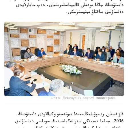
دامىتۋدىڭ جاڭا مودەلى قالىپتاستىرىلماق، دەپ حابارلايدى
دەنساۋلىق ساقتاۋ مينيسترلىگى.
Фото: Денсаулық сақтау министрлігі
قازاقستان رەسپۋبليكاسىندا بيوتەحنولوگيالاردى دامىتۋدىڭ
2036-جىلعا دەيىنگى ستراتەگياسىنىڭ جوباسى دەنساۋلىق