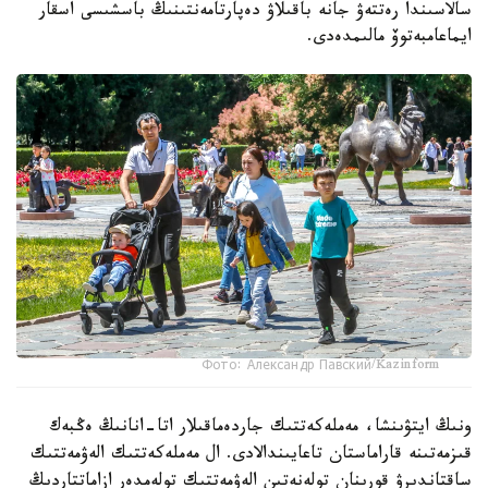
سالاسىندا رەتتەۋ جانە باقىلاۋ دەپارتامەنتىنىڭ باسشىسى اسقار
ايماعامبەتوۆ مالىمدەدى.
Фото: Александр Павский/Kazinform
ونىڭ ايتۋىنشا، مەملەكەتتىك جاردەماقىلار اتا-انانىڭ ەڭبەك
قىزمەتىنە قاراماستان تاعايىندالادى. ال مەملەكەتتىك الەۋمەتتىك
ساقتاندىرۋ قورىنان تولەنەتىن الەۋمەتتىك تولەمدەر ازاماتتاردىڭ