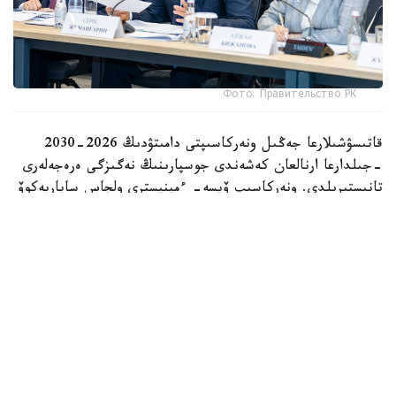
Фото: Правительство РК
قاتىسۋشىلارعا جەڭىل ونەركاسىپتى دامىتۋدىڭ 2026-2030
-جىلدارعا ارنالعان كەشەندى جوسپارىنىڭ نەگىزگى ەرەجەلەرى
تانىستىرىلدى. ونەركاسىپ ۆيسە- ءمينيسترى ولجاس ساپاربەكوۆ
اتاپ وتكەندەي، قۇجات زاڭناما، ساتىپ الۋ تەتىگىن جەتىلدىرۋ،
«كولەڭكەلى» يمپورتقا قارسى ءىس-قيمىل، ينۆەستيتسيا تارتۋ،
وتاندىق برەندتى دامىتۋ مەن كادر دايارلاۋعا ارنالعان 28 ءىس-
شارانى قامتيدى.