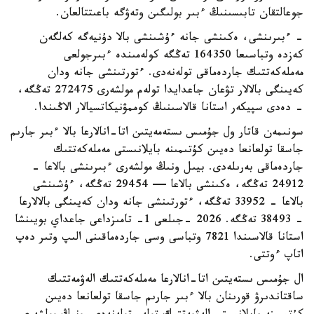
جوعالتقان تابىسىنىڭ ءبىر بولىگىن وتەۋگە باعىتتالعان.
- ءبىرىنشى، ەكىنشى جانە ءۇشىنشى بالا دۇنيەگە كەلگەن
كەزدە وتباسىعا 164350 تەڭگە كولەمىندە ءبىرجولعى
مەملەكەتتىك جاردەماقى تولەنەدى. ءتورتىنشى جانە ودان
كەيىنگى بالالار تۋعان جاعدايدا تولەم مولشەرى 272475 تەڭگە،
- دەدى سپيكەر استانا قالاسىنىڭ كوممۋنيكاتسيالار الاڭىندا.
سونىمەن قاتار ول جۇمىس ىستەمەيتىن اتا-انالارعا بالا ءبىر جارىم
جاسقا تولعانعا دەيىن كۇتىمىنە بايلانىستى مەملەكەتتىك
جاردەماقى بەرىلەدى. بيىل ونىڭ مولشەرى ءبىرىنشى بالاعا -
24912 تەڭگە، ەكىنشى بالاعا — 29454 تەڭگە، ءۇشىنشى
بالاعا - 33952 تەڭگە، ءتورتىنشى جانە ودان كەيىنگى بالالارعا
- 38493 تەڭگە. 2026 -جىلعى 1- تامىزداعى جاعداي بويىنشا
استانا قالاسىندا 7821 وتباسى وسى جاردەماقىنى الىپ وتىر دەپ
اتاپ ءوتتى.
ال جۇمىس ىستەيتىن اتا-انالارعا مەملەكەتتىك الەۋمەتتىك
ساقتاندىرۋ قورىنان بالا ءبىر جارىم جاسقا تولعانعا دەيىن