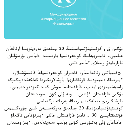
بۇگىن ق ر كونستيتۋتسياسىنىڭ 20 جىلدىق مەرەيتويىنا ارنالعان
عىلىمي- تاجىريبەلىك كونفەرەنسيا بارىسىندا ەلباسى نۇرسۇلتان
نازاربايەۆ وسىلاي ءمالىم ەتتى.
«قىمباتتى وتانداستار، قادىرلى كونفەرەنسياعا قاتىسۋشىلار،
ءبىزدىڭ ەلىمىزدىڭ قوناقتارى! بارشالارىڭىزعا كەلگەندەرىڭىزگە
راحمەتىمىزدى ايتىپ، قازاقستانعا حوش كەلدىڭىزدەر دەيمىن.
بۇگىن قازاقستان ءۇشىن - وتە ۇلى كۇن. سوندىقتان
بارشاڭىزدى مەملەكەتىمىزدىڭ بەرىك ىرگەتاسى
كونستيتۋتسيامىزدىڭ 20 جىلدىق مەركەسىمەن شىن جۇرەگىممەن
قۇتتىقتايمىن. 30 - تامىز قازاقستان حالقى ءبىرتۇتاس تاڭداۋ
جاساعان ۇلى بەتبۇرىس كۇنى بولىپ ەسەپتەلەدى. ءبىز وسىدان