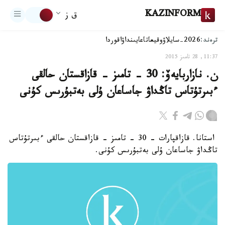
KAZINFORM
ق ز
ترەند:
2026-سايلاۋ
وقيعا
تاعايىنداۋ
اقوردا
11:37, 28 تامىز 2015
ن. نازاربايەۆ: 30 - تامىز - قازاقستان حالقى
ءبىرتۇتاس تاڭداۋ جاساعان ۇلى بەتبۇرىس كۇنى
استانا. قازاقپارات - 30 - تامىز - قازاقستان حالقى ءبىرتۇتاس
تاڭداۋ جاساعان ۇلى بەتبۇرىس كۇنى.