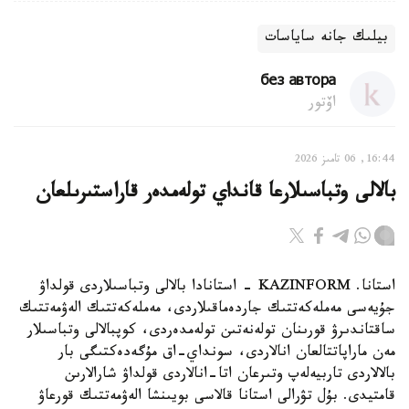
بيلىك جانە ساياسات
без автора
اۆتور
16:44, 06 تامىز 2026
بالالى وتباسىلارعا قانداي تولەمدەر قاراستىرىلعان
استانا. KAZINFORM - استانادا بالالى وتباسىلاردى قولداۋ
جۇيەسى مەملەكەتتىك جاردەماقىلاردى، مەملەكەتتىك الەۋمەتتىك
ساقتاندىرۋ قورىنان تولەنەتىن تولەمدەردى، كوپبالالى وتباسىلار
مەن ماراپاتتالعان انالاردى، سونداي-اق مۇگەدەكتىگى بار
بالالاردى تاربيەلەپ وتىرعان اتا-انالاردى قولداۋ شارالارىن
قامتيدى. بۇل تۋرالى استانا قالاسى بويىنشا الەۋمەتتىك قورعاۋ