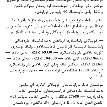
كۇتىمىنە بايلانىستى الەۋمەتتىك تولەم تولەنەدى. ونىڭ مولشەرى
سوڭعى ەكى جىلداعى الەۋمەتتىك اۋدارىمدار جۇرگىزىلگەن
ورتاشا ايلىق تابىستىڭ 40 پايىزىن قۇرايدى.
اسقار ايماعامبەتوۆ كوپبالالى وتباسىلاردى قولداۋ شارالارىنا دا
توقتالدى. ونىڭ ايتۋىنشا، كامەلەتكە تولماعان ءتورت جانە ودان
كوپ بالاسى بار وتباسىلار كوپبالالى وتباسى رەتىندە تانىلادى.
— كوپبالالى وتباسىلارعا ارنالعان مەملەكەتتىك جاردەماقى
وتباسىنىڭ تابىسىنا قاراماستان تاعايىندالادى. ونىڭ مولشەرى
ءتورت بالاسى بار وتباسىلارعا — 69330 تەڭگە، بەس بالاعا —
86673 تەڭگە، التى بالاعا — 104000 تەڭگە، جەتى بالاعا —
121360 تەڭگە. سەگىز جانە ودان كوپ بالاسى بار وتباسىلارعا
ءار بالاعا 17300 تەڭگەدەن تولەنەدى، — دەدى دەپارتامەنت
باسشىسى.
سونىمەن قاتار ماراپاتتالعان كوپبالالى انالارعا اي سايىن
مەملەكەتتىك جاردەماقى قاراستىرىلعان. «كۇمىس القا»
يەگەرلەرىنە — 27680 تەڭگە، ال «التىن القا»، «باتىر انا»
اتاعىن العان جانە 1، II دارەجەلى «انا داڭقى» وردەنىمەن