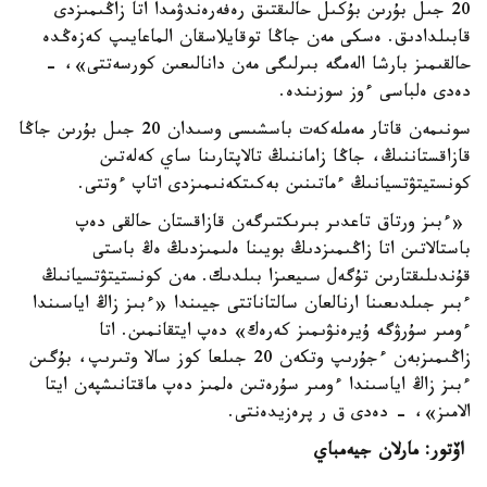
20 جىل بۇرىن بۇكىل حالىقتىق رەفەرەندۋمدا اتا زاڭىمىزدى
قابىلدادىق. ەسكى مەن جاڭا توقايلاسقان الماعايىپ كەزەڭدە
حالقىمىز بارشا الەمگە بىرلىگى مەن دانالىعىن كورسەتتى»، -
دەدى ەلباسى ءوز سوزىندە.
سونىمەن قاتار مەملەكەت باسشىسى وسىدان 20 جىل بۇرىن جاڭا
قازاقستاننىڭ، جاڭا زاماننىڭ تالاپتارىنا ساي كەلەتىن
كونستيتۋتسيانىڭ ءماتىنىن بەكىتكەنىمىزدى اتاپ ءوتتى.
«ءبىز ورتاق تاعدىر بىرىكتىرگەن قازاقستان حالقى دەپ
باستالاتىن اتا زاڭىمىزدىڭ بويىنا ەلىمىزدىڭ ەڭ باستى
قۇندىلىقتارىن تۇگەل سىيعىزا بىلدىك. مەن كونستيتۋتسيانىڭ
ءبىر جىلدىعىنا ارنالعان سالتاناتتى جيىندا «ءبىز زاڭ اياسىندا
ءومىر سۇرۋگە ۇيرەنۋىمىز كەرەك» دەپ ايتقانمىن. اتا
زاڭىمىزبەن ءجۇرىپ وتكەن 20 جىلعا كوز سالا وتىرىپ، بۇگىن
ءبىز زاڭ اياسىندا ءومىر سۇرەتىن ەلمىز دەپ ماقتانىشپەن ايتا
الامىز»، - دەدى ق ر پرەزيدەنتى.
اۆتور: مارلان جيەمباي