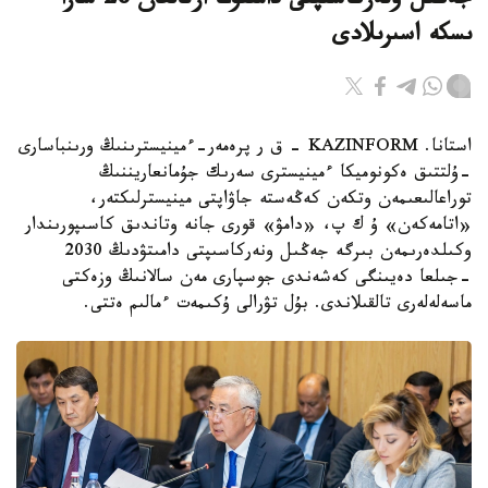
جەڭىل ونەركاسىپتى دامىتۋعا ارنالعان 28 شارا
ىسكە اسىرىلادى
استانا. KAZINFORM - ق ر پرەمەر-ءمينيسترىنىڭ ورىنباسارى
-ۇلتتىق ەكونوميكا ءمينيسترى سەرىك جۇمانعاريننىڭ
توراعالىعىمەن وتكەن كەڭەستە جاۋاپتى مينيسترلىكتەر،
«اتامەكەن» ۇ ك پ، «دامۋ» قورى جانە وتاندىق كاسىپورىندار
وكىلدەرىمەن بىرگە جەڭىل ونەركاسىپتى دامىتۋدىڭ 2030
-جىلعا دەيىنگى كەشەندى جوسپارى مەن سالانىڭ وزەكتى
ماسەلەلەرى تالقىلاندى. بۇل تۋرالى ۇكىمەت ءمالىم ەتتى.