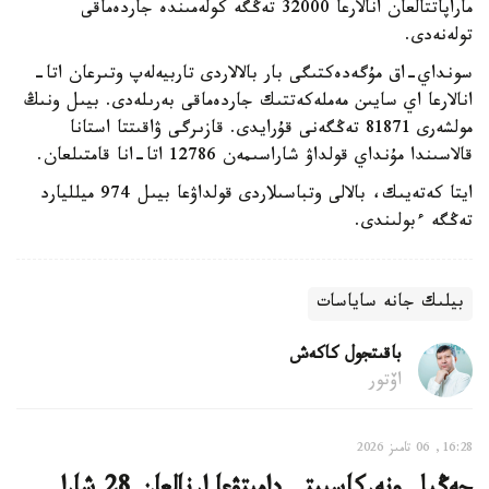
ماراپاتتالعان انالارعا 32000 تەڭگە كولەمىندە جاردەماقى
تولەنەدى.
سونداي-اق مۇگەدەكتىگى بار بالالاردى تاربيەلەپ وتىرعان اتا-
انالارعا اي سايىن مەملەكەتتىك جاردەماقى بەرىلەدى. بيىل ونىڭ
مولشەرى 81871 تەڭگەنى قۇرايدى. قازىرگى ۋاقىتتا استانا
قالاسىندا مۇنداي قولداۋ شاراسىمەن 12786 اتا-انا قامتىلعان.
ايتا كەتەيىك، بالالى وتباسىلاردى قولداۋعا بيىل 974 ميلليارد
تەڭگە ءبولىندى.
بيلىك جانە ساياسات
باقىتجول كاكەش
اۆتور
16:28, 06 تامىز 2026