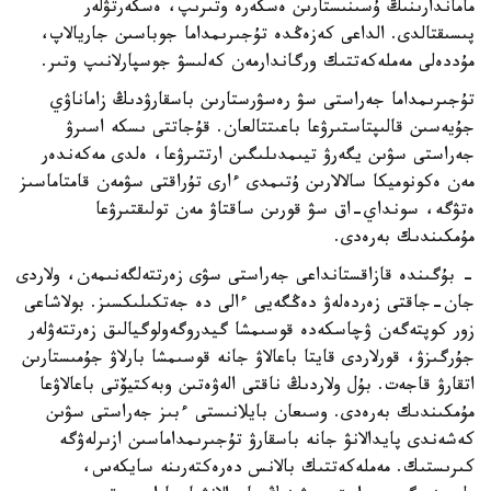
ماماندارىنىڭ ۇسىنىستارىن ەسكەرە وتىرىپ، ەسكەرتۋلەر
پىسىقتالدى. الداعى كەزەڭدە تۇجىرىمداما جوباسىن جاريالاپ،
مۇددەلى مەملەكەتتىك ورگاندارمەن كەلىسۋ جوسپارلانىپ وتىر.
تۇجىرىمداما جەراستى سۋ رەسۋرستارىن باسقارۋدىڭ زاماناۋي
جۇيەسىن قالىپتاستىرۋعا باعىتتالعان. قۇجاتتى ىسكە اسىرۋ
جەراستى سۋىن يگەرۋ تيىمدىلىگىن ارتتىرۋعا، ەلدى مەكەندەر
مەن ەكونوميكا سالالارىن ۇتىمدى ءارى تۇراقتى سۋمەن قامتاماسىز
ەتۋگە، سونداي-اق سۋ قورىن ساقتاۋ مەن تولىقتىرۋعا
مۇمكىندىك بەرەدى.
- بۇگىندە قازاقستانداعى جەراستى سۋى زەرتتەلگەنىمەن، ولاردى
جان-جاقتى زەردەلەۋ دەڭگەيى ءالى دە جەتكىلىكسىز. بولاشاعى
زور كوپتەگەن ۋچاسكەدە قوسىمشا گيدروگەولوگيالىق زەرتتەۋلەر
جۇرگىزۋ، قورلاردى قايتا باعالاۋ جانە قوسىمشا بارلاۋ جۇمىستارىن
اتقارۋ قاجەت. بۇل ولاردىڭ ناقتى الەۋەتىن وبەكتيۆتى باعالاۋعا
مۇمكىندىك بەرەدى. وسىعان بايلانىستى ءبىز جەراستى سۋىن
كەشەندى پايدالانۋ جانە باسقارۋ تۇجىرىمداماسىن ازىرلەۋگە
كىرىستىك. مەملەكەتتىك بالانس دەرەكتەرىنە سايكەس،