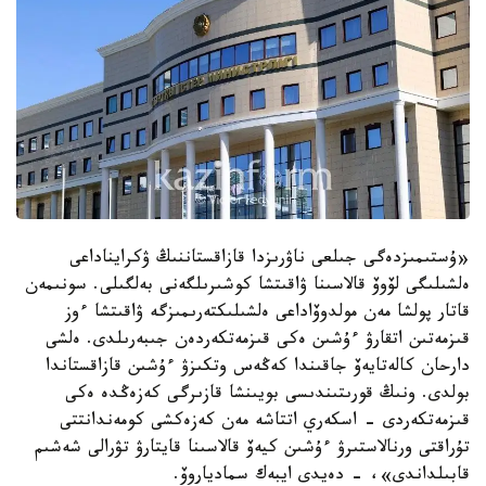
«ۇستىمىزدەگى جىلعى ناۋرىزدا قازاقستاننىڭ ۋكرايناداعى
ەلشىلىگى لۆوۆ قالاسىنا ۋاقىتشا كوشىرىلگەنى بەلگىلى. سونىمەن
قاتار پولشا مەن مولدوۆاداعى ەلشىلىكتەرىمىزگە ۋاقىتشا ءوز
قىزمەتىن اتقارۋ ءۇشىن ەكى قىزمەتكەردەن جىبەرىلدى. ەلشى
دارحان كالەتايەۆ جاقىندا كەڭەس وتكىزۋ ءۇشىن قازاقستاندا
بولدى. ونىڭ قورىتىندىسى بويىنشا قازىرگى كەزەڭدە ەكى
قىزمەتكەردى - اسكەري اتتاشە مەن كەزەكشى كومەندانتتى
تۇراقتى ورنالاستىرۋ ءۇشىن كيەۆ قالاسىنا قايتارۋ تۋرالى شەشىم
قابىلداندى»، - دەيدى ايبەك سمادياروۆ.