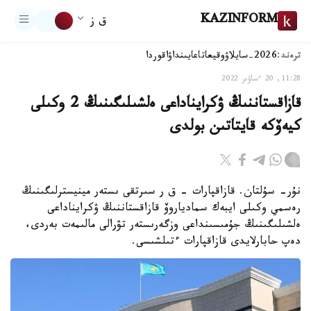
KAZINFORM
ق ز
ترەند:
2026-سايلاۋ
وقيعا
تاعايىنداۋ
اقوردا
11:28, 20 ءساۋىر 2022
قازاقستاننىڭ ۋكرايناداعى ەلشىلىگىنىڭ 2 وكىلى
كيەۆكە قايتاتىن بولدى
نۇر- سۇلتان. قازاقپارات - ق ر سىرتقى ىستەر مينيسترلىگىنىڭ
رەسمي وكىلى ايبەك سمادياروۆ قازاقستاننىڭ ۋكرايناداعى
ەلشىلىگىنىڭ جۇمىسىنداعى وزگەرىستەر تۋرالى مالىمەت بەردى،
دەپ حابارلايدى قازاقپارات ءتىلشىسى.