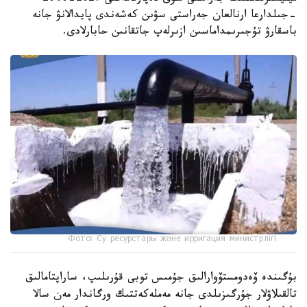
-جىلدارعا ارنالعان جەراستى سۋىن كەشەندى پايدالانۋ جانە
باسقارۋ تۇجىرىمداماسىن ازىرلەپ جاتقانىن حابارلادى.
Фото: Су ресурстары және ирригация министрлігі
بۇگىندە ۆەدومستۆوارالىق جۇمىس توبى قۇرىلىپ، ساراپتامالىق
تالقىلاۋلار جۇرگىزىلدى جانە مەملەكەتتىك ورگاندار مەن سالا