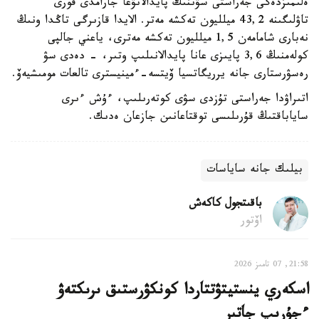
ەلىمىزدەگى جەراستى سۋىنىڭ پايدالانۋعا جارامدى قورى
تاۋلىگىنە 43,2 ميلليون تەكشە مەتر. الايدا قازىرگى تاڭدا ونىڭ
نەبارى شامامەن 1,5 ميلليون تەكشە مەترى، ياعني جالپى
كولەمنىڭ 3,6 پايىزى عانا پايدالانىلىپ وتىر، - دەدى سۋ
رەسۋرستارى جانە يرريگاتسيا ۆيتسە-ءمينيسترى تالعات مومىشيەۆ.
اتىراۋدا جەراستى تۇزدى سۋى كوتەرىلىپ، ءۇش ءىرى
ساياباقتىڭ قۇرىلىسى توقتاعانىن جازعان ەدىك.
بيلىك جانە ساياسات
باقىتجول كاكەش
اۆتور
21:58, 07 تامىز 2026
اسكەري ينستيتۋتتاردا كونكۋرستىق ىرىكتەۋ
ءجۇرىپ جاتىر