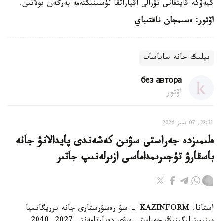
كيەۆكە قايتقانى تۋرالى اقپاراتقا تۇسىنىكتەمە بەرگەن بولاتىن.
اۆتور: ەسىمجان ناقتىباي
بيلىك جانە ساياسات
без автора
اۆتور
22:31, 07 تامىز 2026
ەلىمىزدە جەراستى سۋىن كەشەندى پايدالانۋ جانە
باسقارۋ تۇجىرىمداماسى ازىرلەنىپ جاتىر
استانا. KAZINFORM - سۋ رەسۋرستارى جانە يرريگاتسيا
مينيسترلىگىنىڭ جەراستى سۋى دەپارتامەنتى 2027-2040