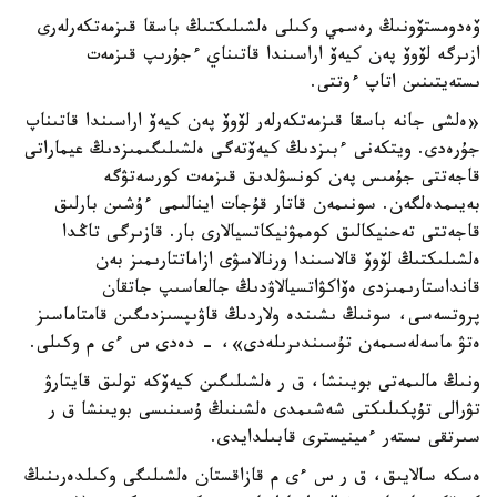
ۆەدومستۆونىڭ رەسمي وكىلى ەلشىلىكتىڭ باسقا قىزمەتكەرلەرى
ازىرگە لۆوۆ پەن كيەۆ اراسىندا قاتىناي ءجۇرىپ قىزمەت
ىستەيتىنىن اتاپ ءوتتى.
«ەلشى جانە باسقا قىزمەتكەرلەر لۆوۆ پەن كيەۆ اراسىندا قاتىناپ
جۇرەدى. ويتكەنى ءبىزدىڭ كيەۆتەگى ەلشىلىگىمىزدىڭ عيماراتى
قاجەتتى جۇمىس پەن كونسۋلدىق قىزمەت كورسەتۋگە
بەيىمدەلگەن. سونىمەن قاتار قۇجات اينالىمى ءۇشىن بارلىق
قاجەتتى تەحنيكالىق كوممۋنيكاتسيالارى بار. قازىرگى تاڭدا
ەلشىلىكتىڭ لۆوۆ قالاسىندا ورنالاسۋى ازاماتتارىمىز بەن
قانداستارىمىزدى ەۆاكۋاتسيالاۋدىڭ جالعاسىپ جاتقان
پروتسەسى، سونىڭ ىشىندە ولاردىڭ قاۋىپسىزدىگىن قامتاماسىز
ەتۋ ماسەلەسىمەن تۇسىندىرىلەدى»، - دەدى س ءى م وكىلى.
ونىڭ مالىمەتى بويىنشا، ق ر ەلشىلىگىن كيەۆكە تولىق قايتارۋ
تۋرالى تۇپكىلىكتى شەشىمدى ەلشىنىڭ ۇسىنىسى بويىنشا ق ر
سىرتقى ىستەر ءمينيسترى قابىلدايدى.
ەسكە سالايىق، ق ر س ءى م قازاقستان ەلشىلىگى وكىلدەرىنىڭ