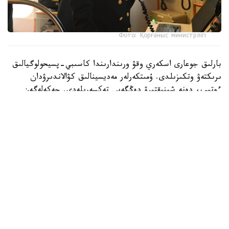
Фото: Қорғаныс министрлігі
بارلىق جوعارى اسكەري وقۋ ورىندارىندا كاسىبي-پسيحولوگيالىق
ىرىكتەۋ وتكىزىلدى. ۇمىتكەرلەر مەديسينالىق كۋالاندىرۋدان
ءوتىپ، دەنە شىنىقتىرۋ دەڭگەيى تەكسەرىلەدى. جەكەلەگەن
ماماندىقتار بويىنشا ۇمىتكەرلەر ءتۇسۋ ەمتيحاندارىن تاپسىرادى.
بۇگىنگى تاڭدا راديوەلەكترونيكا جانە بايلانىس اسكەري-
ينجەنەرلىك ينستيتۋتىنا 400 ۇمىتكەر قۇجات تاپسىردى.
كونكۋرستىق ىرىكتەۋ 6 ماماندىق جانە 12 بىلىكتىلىك بويىنشا
جۇرگىزىلەدى. «اقپاراتتى قورعاۋدى ۇيىمداستىرۋ جانە
تەحنولوگياسى» جانە «راديوەلەكتروندىق بارلاۋ مەن
راديوەلەكتروندىق كۇرەستى ۇيىمداستىرۋ» ماماندىقتارى ۇلكەن
قىزىعۋشىلىق تۋدىرىپ وتىر.