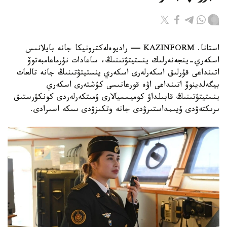
استانا. KAZINFORM — راديوەلەكترونيكا جانە بايلانىس
اسكەري-ينجەنەرلىك ينستيتۋتىنىڭ، ساعادات نۇرماعامبەتوۆ
اتىنداعى قۇرلىق اسكەرلەرى اسكەري ينستيتۋتىنىڭ جانە تالعات
بيگەلدينوۆ اتىنداعى اۋە قورعانىسى كۇشتەرى اسكەري
ينستيتۋتىنىڭ قابىلداۋ كوميسسيالارى ۇمىتكەرلەردى كونكۋرستىق
ىرىكتەۋدى ۇيىمداستىرۋدى جانە وتكىزۋدى ىسكە اسىرادى.