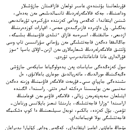
قۇرىلعانىنا بۇتىندەي عاسىر تولعان قازاقستان جازۋشىلار
وداعىنىڭ، جەكە قالامگەرلەردىڭ تانىمالدىلىعى مەن بەدەلى،
شىنىن ايتقاندا، كەڭەس وداعى كەزىندە دۇركىرەپ تۇرعاندىعى
بەلگىلى. ول داۋىردە قازىرگىدەي ەمەس، اقپارات كوزدەرىنىڭ
ازدىعى، حالىقتىڭ، اسىرەسە قازاق ءتىلدى قاۋىمنىڭ بىلىمگە،
جاڭالىققا دەگەن قاجەتتىلىگى مەن رۋحاني سۇرانىسىن تاپ وسى
ۇلتتىق قالامگەرلەردىڭ شىعارمالارى مەن ازىن-اۋلاق باسپا ءسوز
قۇرالدارى عانا قاناعاتتاندىرىپ تۇردى.
سول كەزەڭدەگى ساياسات پەن يدەولوگياعا سايكەس جازۋشى
ەڭبەگىنىڭ مورالدىك، ماتەريالدىق جوعارى باعالانۋى، ەل
ىشىندەگى جاپپاي سىي-قۇرمەت قالامگەر قاۋىمنىڭ وزىنە دەگەن
سەنىمى مەن بولمىسىنا ەرەكشە اسەر ەتتى. راسىندا، الگىندە
ايتىلعان سەبەپتەرمەن زيالى، قالامگەر قاۋىم مەن قوعامنىڭ
اراسىندا ءوزارا قاجەتتىلىك، بارىنشا تىعىز بايلانىس ورناعان-
تۇعىن. بۇل كەزدە، بالكىم، نوبەل سىيلىعىنىڭ دا كوپ ەشكىمگە
قاجەتتىلىگى بولا قويماعانداي.
مۇحاڭ ماعاۋين اعامىز ايتقانداي، كەڭەس وداعى كۇلپارا ىدىراعان