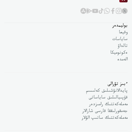
بوليمدەر
وقيعا
ساياسات
تالداۋ
ەكونوميكا
الەمدە
ءبىز تۋرالى
پايدالانۋشىلىق كەلىسىم
قۇپىيالىلىق ساياساتى
مەملەكەتتىك رامىزدەر
جەمقورلىققا قارسى شارالار
مەملەكەتتىك ساتىپ الۋلار