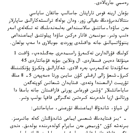
رەسمي جاريالادى.
بۇعان ارينە قوس تاراپتان جاسالىپ جاتقان ساياسي
ىنتالاندىرۋدىڭ ىقپالى زور. ودان بولەك ترانسشەكارالىق ساپارلار
مەن ساۋدا-ساتتىق سالاسىنداعى بەلسەندىلىك تە تىكەلەي اسەر
ەتىپ وتىر. سونىمەن قاتار ەركىن ساۋدا پيلوتتىق ايماعىنداعى
يننوۆاتسيالىق جانە «اقىلدى پورت» جوبالارى دا سەپ بولعان.
كولىك قۇرالدارىن تەكسەرۋ راسىمدەرى جەڭىلدەپ، ۋاقىت 1
مينۋتقا دەيىن قىسقاردى. ال ونلاين جۇيە قۇجاتتاردى 45
سەكۋندتا تەكسەرىپ بەرە الادى. شەكارالىق وتكىزۋ پۋنكتىنىڭ
كىرۋ-شىعۋ زالى ارقىلى كۇن سايىن ورتا ەسەپپەن 5- 8 مىڭ
تۋريست ارالىعىندا وتەدى. قىتايدان شىعاتىن كوپتەگەن
ساياحاتشىلار ءۇشىن قورعاس پورتى قازاقستان جانە باسقا دا
ورتالىق ازيا ەلدەرىنە كىرەتىن نەگىزگى قاقپا بولىپ وتىر.
لي شياۋ، شاندۇڭ ايماعىنىڭ تۇرعىنى، ساياحاتشى:
- ءبىز قىتايدىڭ شىعىس ايماعى شاندۇڭنان كەلە جاتىرمىز.
بىرنەشە كۇن ءۇرىمجى مەن سايرام كولدەرىندە بولدىق. ەندى