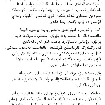
كەزەڭنىڭ العاشقى جىلدارىندا ەلدىڭ الدىنا مۇلدە باسقا
ماسەلەلەر شىعىپ، ادەبيەت پەن رۋحانيات سالاسى كۇندەلىكتى
ومىردەن تىسقارى شەگەرىلگەن كۇي كەشتى. ءتاۋبا، ونداي
كۇندەر دە ۇزاق ۋاقىت ارتتا قالدى.
زامان وزگەرىپ، اقپاراتتىق تاسقىن پايدا بولدى. الايدا
حالقىمىزدىڭ انا تىلىنە بەت بۇرۋى، ۇلتتىق تامىرلارعا قايتا
ورالۋى، رۋحاني باستاۋلارعا باعىت الۋى كەز-كەلگەن
كەدەرگىلەرگە قاراماستان قارقىندى جالعاسىپ كەلەدى. مىنەكي،
ءدال وسىنداي تاعدىركەشتى، سىندارلى ساتتە ۇلتتىق زيالى
قاۋىمنىڭ اسىرەسە قالامگەرلەردىڭ تاريح ساحناسىنا قايتا
شىعاتىن اسا جاۋاپتى ءساتى ەدى.
ولاي دەيتىنىمز، بۇگىنگى زامان تالابىنا ساي، ءبىزدىڭ
ەلىمىزدىڭ الدىندا ينتەللەكتۋالدى ۇلت قالىپتاستىرۋ مىندەتى
تۇرعانى بەلگىلى.
مەملەكەت باسشىسى ق. توقايەۆ «اباي جانە XXI عاسىرداعى
قازاقستان» ماقالاسىندا قازاق حالقىنىڭ سان عاسىرلىق رۋحاني