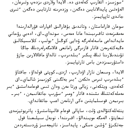
ءسوزسىز، اتقارىپ كەلەدى دە. الايدا ولاردى ىزدەپ وتىرعان،
الەۋەتىن پايدالانايىن دەگەن، وزدەرىنە تارتايىن دەگەن ءتىرى
جاندى تاپپايمىز.
سوعان قاراماستان، وتاندىق بۇقارالىق اقپارات قۇرالدارىندا
مەمقىزمەت تاقىرىبىندا عانا ەمەس، سونداي-اق، ادەبي رۋحاني
مايدانداعى ماسەلەلەرگە ۇدايى كوڭىل ءبولىپ، كلاسسيكالىق
ەڭبەكتەرمەن قاتار قازىرگى زامانعى قالامگەرلەردىڭ جاڭا
تۋىندىلارىنا تىڭ پىكىر ءبىلدىرىپ، تالداۋ ماقالالارىن جازۋ
داستۇرىمىزدەن باس تارتپايمىز.
الايدا، وسىعان نازار اۋدارىپ، ازدى-كوپتى قولداۋ، جاقتاۋ
ءبىلدىرىپ تىرس ەتكەن ءبىر بەلگىنى كوزىمىز شالماي-اق
كەلەدى. ويتكەنى، زيالى ورتا مەن ودان تىس قوعامداستىق ءبىر
مەملەكەتتىڭ ىشىندە قاتار ءومىر ءسۇرىپ جاتقانىمەن، ءبىر-
بىرىمەن قوسىلمايتىن ەكى ارنامەن اعىپ جاتقانداي.
ينتەللەكتۋالدى ۇلت، ساپالى قوعام قالىپتاستىرۋ، پاتريوتيزمدى
نىعايتۋ، الەمگە مويىندالۋ، اقىرىندا، نوبەل سىيلىعىنا قول
جەتكىزۋ ءۇشىن ەسكى، پايداسىز، ناتيجەسىز ۇردىستەردەن