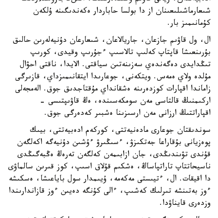
شىعارماشىلىعىنان از دا بولسا حاباردار ەكەندىگىنە ۇلكەن
كۇمانىمىز بار.
ال، ول قاۋىم جازعان، جاريالاعان، شىعارعان دۇنيەلەرىن حالىق
بۇرىنعىشا قاپتاپ كەلىپ تالاسىپ ءجۇرىپ وقيدى، كورىپ
تىڭدايدى دەگەندەي سەزىنەتىن سياقتى. الايدا، ناقتى احۋال
مۇلدە ولاي ەمەس. ويتكەنى، جوعارىدا ايتقانىمىزداي، قازىرگى
زاماندا اقپارات كوزدەرىنە ەشقانداي مۇقتاجدىق جوق. الەمجەلى
اركىمنىڭ قالتاسى مەن سومكەسىندە، ەڭ قاۋىپتىسى -
اقپاراتتىڭ ارزانى مەن ارسىزىنا ەشبىر كەدەرگى جوق.
سوندىقتان جوعارى مادەنيەتتى، كوركەم ادەبيەتتى، بيىك
پوەزيانى بۇقاراعا جەتكىزۋ، ءسىڭىرۋ ءۇشىن دۇنيەگە اكەلگەن
قۇندى تۋىندىڭدى، جان ازابىمەن كەلگەن تەرەڭ ەڭبەگىڭدى
ناسيحاتتاپ تاراتپاساڭ، ەشكىم قۇلاق اسىپ، كوز قىرىن سالماۋى
دا اقيقات. ال، ءتيىستى مەكەمە، ۇيىمدار سول باياعىشا، ەسكىشە
ءوز بەتىنشە تىرلىك كەشىپ، ءالى كۇنگە دەيىن ءوز قازاندارىندا
وزدەرى قايناۋدا.