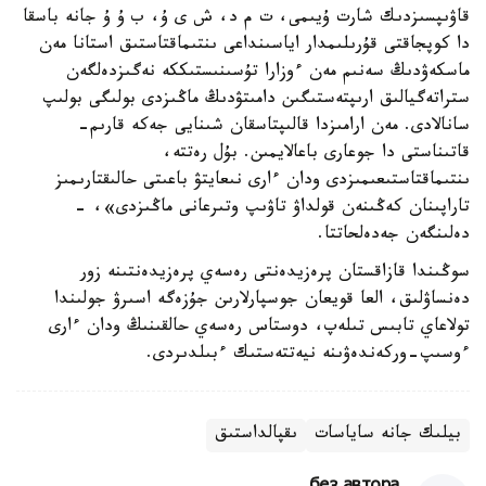
قاۋىپسىزدىك شارت ۇيىمى، ت م د، ش ى ۇ، ب ۇ ۇ جانە باسقا
دا كوپجاقتى قۇرىلىمدار اياسىنداعى ىنتىماقتاستىق استانا مەن
ماسكەۋدىڭ سەنىم مەن ءوزارا تۇسىنىستىككە نەگىزدەلگەن
ستراتەگيالىق ارىپتەستىگىن دامىتۋدىڭ ماڭىزدى بولىگى بولىپ
سانالادى. مەن ارامىزدا قالىپتاسقان شىنايى جەكە قارىم-
قاتىناستى دا جوعارى باعالايمىن. بۇل رەتتە،
ىنتىماقتاستىعىمىزدى ودان ءارى نىعايتۋ باعىتى حالىقتارىمىز
تاراپىنان كەڭىنەن قولداۋ تاۋىپ وتىرعانى ماڭىزدى»، -
دەلىنگەن جەدەلحاتتا.
سوڭىندا قازاقستان پرەزيدەنتى رەسەي پرەزيدەنتىنە زور
دەنساۋلىق، العا قويعان جوسپارلارىن جۇزەگە اسىرۋ جولىندا
تولاعاي تابىس تىلەپ، دوستاس رەسەي حالقىنىڭ ودان ءارى
ءوسىپ-وركەندەۋىنە نيەتتەستىك ءبىلدىردى.
بيلىك جانە ساياسات
ىقپالداستىق