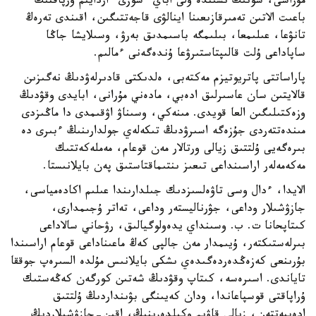
مۇراسى، سونىڭ ىشىندە ۇلى اباي ءسوزى ءاردايىم ۇرپاقتىڭ
باعىت الاتىن تەمىرقازىعىنا اينالۋى قاجەتتىگىن، اقىندى تەرەڭ
تانۋعا، عىلىمعا، بىلىمگە باسىمدىق بەرۋ، وسىلايشا جاڭا
ساپاداعى ۇلت قالىپتاستىرۋعا ۇندەگەنى ءمالىم.
پاراساتتى پاتريوتيزم مەكتەبى، ەلدىكتى قادىرلەۋدىڭ نەگىزىن
قالايتىن سان عاسىرلىق ادەبي، مادەني مۇرانى، ابايدى وقۋدىڭ
وزەكتىلىگىن العا قويدى. مىنەكي، وسىناۋ اۋقىمدى دا ماڭىزدى
مىندەتتەردى جۇزەگە اسىرۋدىڭ تىكەلەي جولدارىنىڭ ءبىرى دە
بىرەگەيى ۇلتتىق زيالى ورتالار مەن قوعام، مەملەكەتتىك
مەكەمەلەر اراسىنداعى تىعىز ىنتىماقتاستىق پەن بايلانىستا.
الايدا، ءدال وسى تاۋەلسىزدىك جىلدارىندا عىلىم اكادەمياسى،
جازۋشىلار وداعى، جۋرناليستەر وداعى، تەاتر ۇجىمدارى،
كىتاپحانا ت. ب. وسىنداي يدەولوگيالىق، رۋحاني سالاداعى
بىرلەستىكتەر، ۇيىمدار مەن جالپى كەڭ ماعىناداعى قوعام اراسىندا
بۇرىنعى كەزەڭدەردەگىدەي ىشكى بايلانىس مۇلدە السىرەپ جوققا
تاياندى. اسىرەسە، كىتاپ وقۋدىڭ شەتىن كورگەن كەڭەستىك
ۇراپاقتى قوسپاعاندا، ودان كەيىنگى بۋىنداردىڭ ۇلتتىق
ادەبيەتتەن، زيالى قاۋىم وكىلدەرىنىڭ، اقىن-جازۋشىلاردىڭ