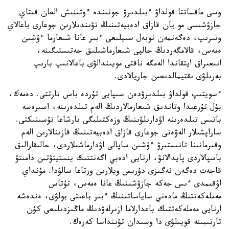
وسى ماقساتتا قولداۋ ءبىلدىرۋ جونىندە ءوتىنىش العان قىتاي
جازۋشىسى مو يان قازاق ادەبيەتىنىڭ تۋىندىلارىن جوعارى باعالاي
وتىرىپ، دەگەنمەن نوبەل سىيلىعى ءبىر عانا شىعارما ءۇشىن
ەمەس، قالامگەردىڭ جالپى شىعارماشىلىق جەتىستىگىنە،
انىعىراق ايتقاندا الەمگە ناقتى مويىندالۋى باعالانىپ بارىپ
بەرىلۋى ىقتيمالدىعىن جاريالادى.
ءسويتىپ قولداۋ بىلدىرۋدەن سىپايى تۇردە باس تارتتى. دەمەك،
بۇل تۇرعىدا وتاندىق شىعارمالاردىڭ الەم تىلدەرىنە، اسىرەسە
باتىس تىلدەرىنە اۋدارىلۋىنىڭ وزەكتىلىگى بارشاعا تۇسىنىكتى.
ساراپشىلار الەۋەتى جوعارى قازاق ادەبيەتىنىڭ قازىنالارىن الەم
وقىرمانىنا تانىستىرۋ ءۇشىن ساپالى اۋدارماشىلاردى، حالىقارالىق
باسپالاردى پايدالانۋ، ارنايى ادەبي اگەنتتىك ينستيتۋتىن دامىتۋ
قاجەت دەگەن نەگىزى دۇرىس ويلارىن ورتاعا سالۋدا. مۇنداي
اۋقىمدى ءىس جەكە جازۋشىنىڭ عانا ەمەس، تۇتاس
مەملەكەتتىڭ مادەني ساياساتىنىڭ ءبىر باعىتى بولۋى، ەندەشە
ارنايى مەملەكەتتىك باعدارلاما ازىرلەۋدىڭ ماڭىزدىلىعى كۇن
تارتىبىنە قويىلۋى دا وسىدان تۋىنداسا كەرەك.