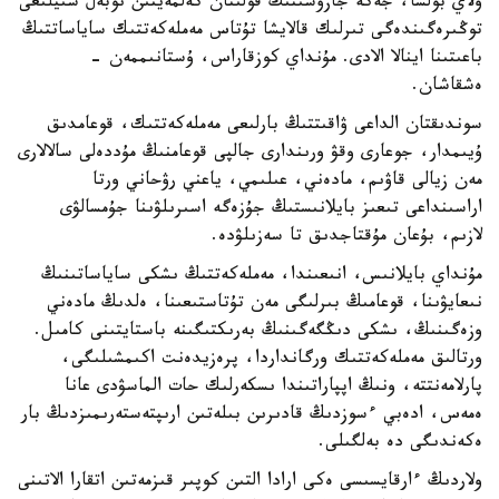
ولاي بولسا، جەكە جازۋشىنىڭ قولىنان كەلمەيتىن نوبەل سىيلىعى
توڭىرەگىندەگى تىرلىك قالايشا تۇتاس مەملەكەتتىك ساياساتتىڭ
باعىتىنا اينالا الادى. مۇنداي كوزقاراس، ۇستانىممەن -
ەشقاشان.
سوندىقتان الداعى ۋاقىتتىڭ بارلىعى مەملەكەتتىك، قوعامدىق
ۇيىمدار، جوعارى وقۋ ورىندارى جالپى قوعامنىڭ مۇددەلى سالالارى
مەن زيالى قاۋىم، مادەني، عىلىمي، ياعني رۋحاني ورتا
اراسىنداعى تىعىز بايلانىستىڭ جۇزەگە اسىرىلۋىنا جۇمسالۋى
لازىم، بۇعان مۇقتاجدىق تا سەزىلۋدە.
مۇنداي بايلانىس، انىعىندا، مەملەكەتتىڭ ىشكى ساياساتىنىڭ
نىعايۋىنا، قوعامىڭ بىرلىگى مەن تۇتاستىعىنا، ەلدىڭ مادەني
وزەگىنىڭ، ىشكى دىڭگەگىنىڭ بەرىكتىگىنە باستايتىنى كامىل.
ورتالىق مەملەكەتتىك ورگانداردا، پرەزيدەنت اكىمشىلىگى،
پارلامەنتتە، ونىڭ اپپاراتىندا ىسكەرلىك حات الماسۋدى عانا
ەمەس، ادەبي ءسوزدىڭ قادىرىن بىلەتىن ارىپتەستەرىمىزدىڭ بار
ەكەندىگى دە بەلگىلى.
ولاردىڭ ءارقايسىسى ەكى ارادا التىن كوپىر قىزمەتىن اتقارا الاتىنى