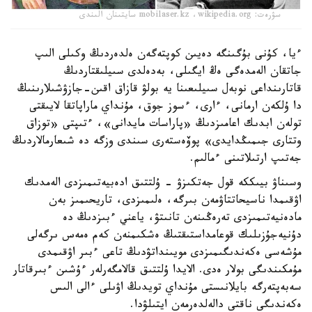
سۋرەت: mobilaser.kz ،wikipedia.org سايتىنان الىندى
ءيا، كۇنى بۇگىنگە دەيىن كوپتەگەن ەلدەردىڭ وكىلى الىپ
جاتقان الەمدەگى ەڭ ايگىلى، بەدەلدى سىيلىقتاردىڭ
قاتارىنداعى نوبەل سىيلىعىنا يە بولۋ قازاق اقىن-جازۋشىلارىنىڭ
دا ۇلكەن ارمانى، ءارى، ءسوز جوق، مۇنداي ماراپاتقا لايىقتى
تولەن ابدىك اعامىزدىڭ «پاراسات مايدانى»، ءتىپتى «توزاق
وتتارى جىمىڭدايدى» پوۆەستەرى سىندى وزگە دە شىعارمالاردىڭ
جەتىپ ارتىلاتىنى ءمالىم.
وسىناۋ بيىككە قول جەتكىزۋ - ۇلتتىق ادەبيەتىمىزدى الەمدىك
اۋقىمدا ناسيحاتتاۋمەن بىرگە، ەلىمىزدى، تاريحىمىز بەن
مادەنيەتىمىزدى تەرەڭىنەن تانىتۋ، ياعني ءبىزدىڭ دە
دۇنيەجۇزىلىك قوعامداستىقتىڭ ەشكىمنەن كەم ەمەس ىرگەلى
مۇشەسى ەكەندىگىمىزدى مويىنداتۋدىڭ تاعى ءبىر اۋقىمدى
مۇمكىندىگى بولار ەدى. الايدا ۇلتتىق قالامگەرلەر ءۇشىن ءبىرقاتار
سەبەپتەرگە بايلانىستى مۇنداي تويدىڭ اۋىلى ءالى الىس
ەكەندىگى ناقتى دالەلدەرمەن ايتىلۋدا.