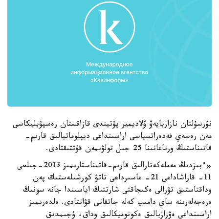
نۇرسۇلتان نازاربايەۆ ۆلاديمير پۋتيندى قازاقستان رەسپۋبليكاسى
مەن رەسەي فەدەراتسياسى اراسىنداعى ديپلوماتيالىق قارىم-
قاتىناستىڭ ورناعانىنا 25 جىل تولۋىمەن قۇتتىقتادى.
«ءبىزدىڭ مەملەكەتارالىق قارىم-قاتىناستارىمىز 2013-جىلعى
11- قاراشاداعى 21- عاسىرداعى تاتۋ كورشىلەستىك پەن
وداقتاستىق تۋرالى ەكىجاقتى شارتتىڭ اياسىندا جانە سونىڭ
ەرەجەلەرىنە ساي دامىپ كەلە جاتقانى قۋانتادى. ەلدەرىمىز
اراسىنداعى ەۋرازيالىق ەكونوميكالىق وداق، ۇجىمدىق