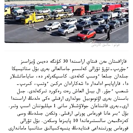
فوتو: حالىق گازەتى
قازاقستان مەن قىتاي اراسىندا 30 كۇنگە دەيىن ۆيزاسىز
ءجۇرىپ-تۇرۋ تۋرالى كەلىسىم جاسالعالى بەرى بۇل ستاتيسيكا
جىلدان جىلعا ءوسىپ كەلەدى. كاسىپكەرلەر دە، ساياحاتشىلار
دا، قاراپايىم ادامدار دا شەكارادان ەركىن ءوتىپ، كىرىپ-
شىعىپ ءجۇر. ال بيىل العاش رەت رەكورد تىركەلدى. جىل
باسىنان بەرى اۆتوموبيل جولدارى ارقىلى ەكى ەلدىڭ اراسىندا
ارى-بەرى قاتىناعان جولاۋشىلار سانى 1 ميلليوننان اسىپ وتىر.
بۇل ءبىر عانا قورعاس پورتى ارقىلى. وتكەن جىلدىڭ وسى
كەزەڭىمەن سالىستىرعاندا 10 پايىزعا وسكەن. بۇل تۋرالى
قورعاس پورتىنداعى قىتايدىڭ ينسپەكسيالىق ستانسيا ماماندارى