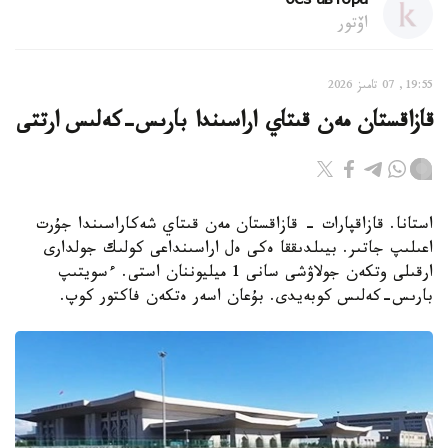
без автора
اۆتور
19:55, 07 تامىز 2026
قازاقستان مەن قىتاي اراسىندا بارىس-كەلىس ارتتى
استانا. قازاقپارات - قازاقستان مەن قىتاي شەكاراسىندا جۇرت
اعىلىپ جاتىر. بيىلدىققا ەكى ەل اراسىنداعى كولىك جولدارى
ارقىلى وتكەن جولاۋشى سانى 1 ميليوننان استى. ءسويتىپ
بارىس-كەلىس كوبەيدى. بۇعان اسەر ەتكەن فاكتور كوپ.