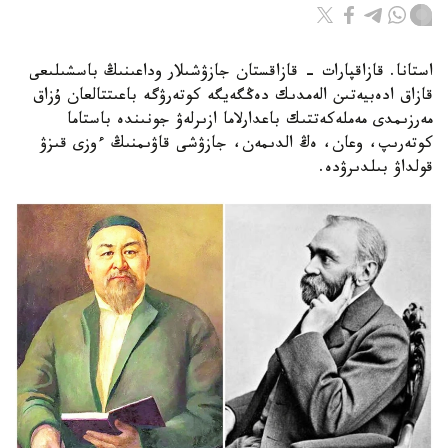
استانا. قازاقپارات - قازاقستان جازۋشىلار وداعىنىڭ باسشىلىعى
قازاق ادەبيەتىن الەمدىك دەڭگەيگە كوتەرۋگە باعىتتالعان ۇزاق
مەرزىمدى مەملەكەتتىك باعدارلاما ازىرلەۋ جونىندە باستاما
كوتەرىپ، وعان، ەڭ الدىمەن، جازۋشى قاۋىمنىڭ ءوزى قىزۋ
قولداۋ بىلدىرۋدە.