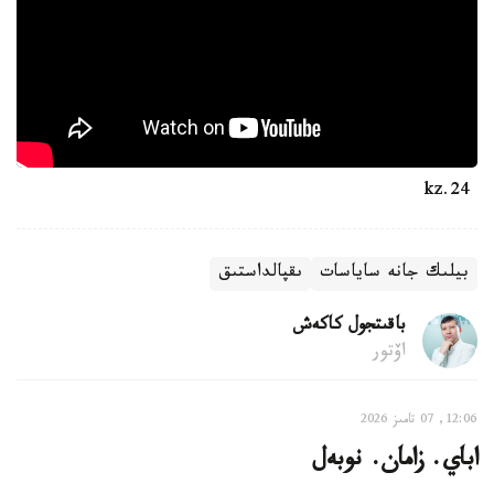
24.kz
بيلىك جانە ساياسات
ىقپالداستىق
باقىتجول كاكەش
اۆتور
12:06, 07 تامىز 2026
اباي. زامان. نوبەل