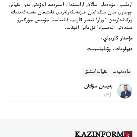
ارىلىپ، مۇددەلى سالالار اراسىندا، اسىرەسە الەۋەتى مەن ىقپالى
جوعارى سان مىڭداعان قىزمەتكەرلەردى قامتىعان مەملەكەتتىك
ورگاندارمەن ءوزارا تىعىز قارىم-قاتىناستا جۇمىس جۇرگىزۋ
مىندەتى الدىمىزدا تۇرعانى اقيقات.
مۇحتار كارىباي،
ديپلومات، پۋبليتسيست
مادەنيەت
ىقپالداستىق
بەيسەن سۇلتان
اۆتور
KAZINFORM