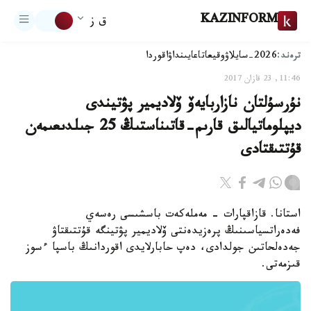
KAZINFORM
ق ز
ترەند:
2026-سايلاۋ
وقيعا
تاعايىنداۋ
اقوردا
11:46, 23 قازان 2017
نۇرسۇلتان نازاربايەۆ ۆلاديمير پۋتيندى
ديپلوماتيالىق قارىم-قاتىناستىڭ 25 جىلدىعىمەن
قۇتتىقتادى
استانا. قازاقپارات - مەملەكەت باسشىسى رەسەي
فەدەراتسياسىنىڭ پرەزيدەنتى ۆلاديمير پۋتينگە قۇتتىقتاۋ
جەدەلحاتىن جولدادى، دەپ حابارلايدى اقوردانىڭ باسپا ءسوز
قىزمەتى.