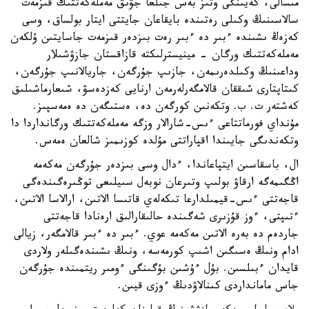
مىسالى، كەيىنگى وتىز بەس جىلعا جۋىق مەملەكەتتىك قىزمەت
سالاسىنىڭ وكىلى رەتىندە بايقاعان جايتتى ايتار بولساق، وسى
كەزەڭ ىشىندە ءبىر دە ءبىر رەت بىزدەر قىزمەت جاسايتىن ۇلكەن
مەملەكەتتىك ورگان - مينيسترلىكتە قازاقستان جازۋشىلار
وداعىنىڭ وكىلدەرىمەن، جازىپ جۇرگەن، جاريالانىپ جۇرگەن،
كىتاپتارى شىققان قالامگەرلەرمەن ارنايى كەزدەسۋ، شىعارماشىلىق
كەشتەر ت. ب. وتكەنىن كورگەن دە، ەستىگەن دە ەمەسپىز.
مۇنداي فورماتتاعى ءىس-شارالار وزگە مەملەكەتتىك ورگانداردا دا
وتكەندىگى جايىندا اقپاراتتى مۇلدە كوزىمىز شالعان ەمەس.
ال، باسقاسىن ايتپاعاندا، ءدال وسى بىزدەر جۇرگەن مەكەمە
اڭگىمەگە ارقاۋ بولىپ وتىرعان نوبەل سىيلىعى توڭىرەگىندەگى
قاجەتتى ءىس-قيمىلدارعا تىكەلەي قاتىسا الاتىن، ارالاسا الاتىن،
ءتىپتى، ءوز قۇزىرى شەگىندە حالىقارالىق ارەنادا قاجەتتى
جاردەم دە بەرە الاتىن مەكەمە عوي. ءبىر دە ءبىر قالامگەر، زيالى
ادام ونىڭ ەسىگىن اشىپ كورمەسە، ونىڭ ىشىندەگىلەر ولاردى
قايدان ءبىلسىن. بۇل ءۇشىن بۇگىنگى ءومىر ريتمىندە جۇرگەن
جاس مامانداردى كىنالاۋدىڭ ءوزى قيىن.