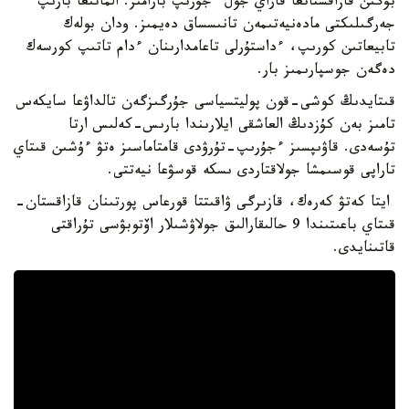
بۇگىن قازاقستانعا قاراي جول ءجۇرىپ بارامىز. الماتىعا بارىپ
جەرگىلىكتى مادەنيەتىمەن تانىسساق دەيمىز. ودان بولەك
تابيعاتىن كورىپ، ءداستۇرلى تاعامدارىنان ءدام تاتىپ كورسەك
دەگەن جوسپارىمىز بار.
قىتايدىڭ كوشى-قون پوليتسياسى جۇرگىزگەن تالداۋعا سايكەس
تامىز بەن كۇزدىڭ العاشقى ايلارىندا بارىس-كەلىس ارتا
تۇسەدى. قاۋىپسىز ءجۇرىپ-تۇرۋدى قامتاماسىز ەتۋ ءۇشىن قىتاي
تاراپى قوسىمشا جولاقتاردى ىسكە قوسۋعا نيەتتى.
ايتا كەتۋ كەرەك، قازىرگى ۋاقىتتا قورعاس پورتىنان قازاقستان-
قىتاي باعىتىندا 9 حالىقارالىق جولاۋشىلار اۆتوبۋسى تۇراقتى
قاتىنايدى.