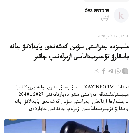
без автора
اۆتور
22:31, 07 تامىز 2026
ەلىمىزدە جەراستى سۋىن كەشەندى پايدالانۋ جانە
باسقارۋ تۇجىرىمداماسى ازىرلەنىپ جاتىر
استانا. KAZINFORM - سۋ رەسۋرستارى جانە يرريگاتسيا
مينيسترلىگىنىڭ جەراستى سۋى دەپارتامەنتى 2027-2040
-جىلدارعا ارنالعان جەراستى سۋىن كەشەندى پايدالانۋ جانە
باسقارۋ تۇجىرىمداماسىن ازىرلەپ جاتقانىن حابارلادى.