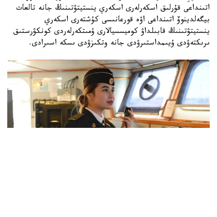
اتىنداعى قۇرلىق اسكەرلەرى اسكەري ينستيتۋتىنىڭ جانە تالعات
بيگەلدينوۆ اتىنداعى اۋە قورعانىسى كۇشتەرى اسكەري
ينستيتۋتىنىڭ قابىلداۋ كوميسسيالارى ۇمىتكەرلەردى كونكۋرستىق
ىرىكتەۋدى ۇيىمداستىرۋدى جانە وتكىزۋدى ىسكە اسىرادى.
Фото: Қорғаныс министрлігі