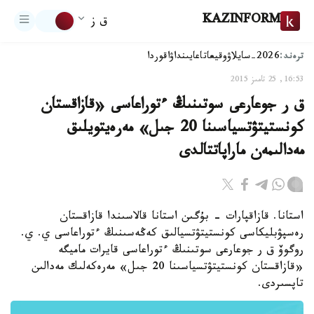
KAZINFORM
ق ز
ترەند:
2026-سايلاۋ
وقيعا
تاعايىنداۋ
اقوردا
16:53, 25 تامىز 2015
ق ر جوعارعى سوتىنىڭ ءتوراعاسى «قازاقستان
كونستيتۋتسياسىنا 20 جىل» مەرەيتويلىق
مەدالىمەن ماراپاتتالدى
استانا. قازاقپارات - بۇگىن استانا قالاسىندا قازاقستان
رەسپۋبليكاسى كونستيتۋتسيالىق كەڭەسىنىڭ ءتوراعاسى ي. ي.
روگوۆ ق ر جوعارعى سوتىنىڭ ءتوراعاسى قايرات ماميگە
«قازاقستان كونستيتۋتسياسىنا 20 جىل» مەرەكەلىك مەدالىن
تاپسىردى.