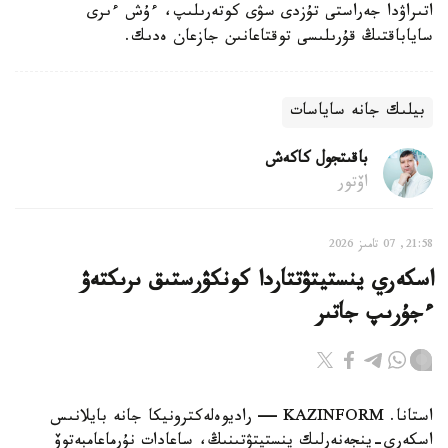
اتىراۋدا جەراستى تۇزدى سۋى كوتەرىلىپ، ءۇش ءىرى
ساياباقتىڭ قۇرىلىسى توقتاعانىن جازعان ەدىك.
بيلىك جانە ساياسات
باقىتجول كاكەش
اۆتور
21:58, 07 تامىز 2026
اسكەري ينستيتۋتتاردا كونكۋرستىق ىرىكتەۋ
ءجۇرىپ جاتىر
استانا. KAZINFORM — راديوەلەكترونيكا جانە بايلانىس
اسكەري-ينجەنەرلىك ينستيتۋتىنىڭ، ساعادات نۇرماعامبەتوۆ