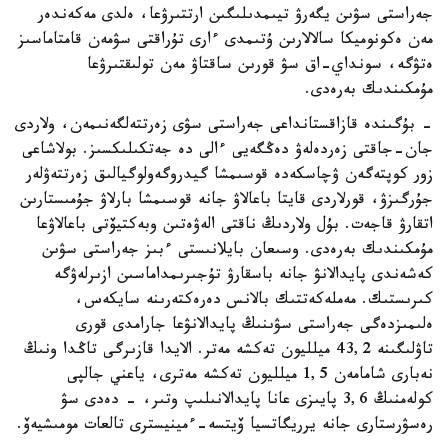
جەراستى سۋىن يگەرۋ تيىمدىلىگىن ارتتىرۋعا، ەلدى مەكەندەر
مەن ەكونوميكا سالالارىن ۇتىمدى ءارى تۇراقتى سۋمەن قامتاماسىز
ەتۋگە، سونداي-اق سۋ قورىن ساقتاۋ مەن تولىقتىرۋعا
مۇمكىندىك بەرەدى.
- بۇگىندە قازاقستانداعى جەراستى سۋى زەرتتەلگەنىمەن، ولاردى
جان-جاقتى زەردەلەۋ دەڭگەيى ءالى دە جەتكىلىكسىز. بولاشاعى
زور كوپتەگەن ۋچاسكەدە قوسىمشا گيدروگەولوگيالىق زەرتتەۋلەر
جۇرگىزۋ، قورلاردى قايتا باعالاۋ جانە قوسىمشا بارلاۋ جۇمىستارىن
اتقارۋ قاجەت. بۇل ولاردىڭ ناقتى الەۋەتىن وبەكتيۆتى باعالاۋعا
مۇمكىندىك بەرەدى. وسىعان بايلانىستى ءبىز جەراستى سۋىن
كەشەندى پايدالانۋ جانە باسقارۋ تۇجىرىمداماسىن ازىرلەۋگە
كىرىستىك. مەملەكەتتىك بالانس دەرەكتەرىنە سايكەس،
ەلىمىزدەگى جەراستى سۋىنىڭ پايدالانۋعا جارامدى قورى
تاۋلىگىنە 43,2 ميلليون تەكشە مەتر. الايدا قازىرگى تاڭدا ونىڭ
نەبارى شامامەن 1,5 ميلليون تەكشە مەترى، ياعني جالپى
كولەمنىڭ 3,6 پايىزى عانا پايدالانىلىپ وتىر، - دەدى سۋ
رەسۋرستارى جانە يرريگاتسيا ۆيتسە-ءمينيسترى تالعات مومىشيەۆ.