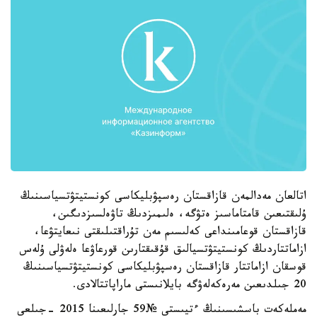
اتالعان مەدالمەن قازاقستان رەسپۋبليكاسى كونستيتۋتسياسىنىڭ
ۇلىقتىعىن قامتاماسىز ەتۋگە، ەلىمىزدىڭ تاۋەلسىزدىگىن،
قازاقستان قوعامىنداعى كەلىسىم مەن تۇراقتىلىقتى نىعايتۋعا،
ازاماتتاردىڭ كونستيتۋتسيالىق قۇقىقتارىن قورعاۋعا ەلەۋلى ۇلەس
قوسقان ازاماتتار قازاقستان رەسپۋبليكاسى كونستيتۋتسياسىنىڭ
20 جىلدىعىن مەرەكەلەۋگە بايلانىستى ماراپاتتالادى.
مەملەكەت باسشىسىنىڭ ءتيىستى №59 جارلىعىنا 2015 -جىلعى