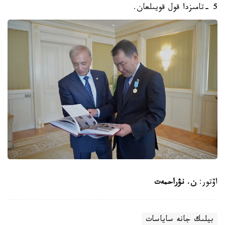
5 -تامىزدا قول قويىلعان.
اۆتور:
ن. نۋراحمەت
بيلىك جانە ساياسات