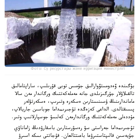
Фото: Су ресурстары және ирригация министрлігі
بۇگىندە ۆەدومستۆوارالىق جۇمىس توبى قۇرىلىپ، ساراپتامالىق
تالقىلاۋلار جۇرگىزىلدى جانە مەملەكەتتىك ورگاندار مەن سالا
ماماندارىنىڭ ۇسىنىستارىن ەسكەرە وتىرىپ، ەسكەرتۋلەر
پىسىقتالدى. الداعى كەزەڭدە تۇجىرىمداما جوباسىن جاريالاپ،
مۇددەلى مەملەكەتتىك ورگاندارمەن كەلىسۋ جوسپارلانىپ وتىر.
تۇجىرىمداما جەراستى سۋ رەسۋرستارىن باسقارۋدىڭ زاماناۋي
جۇيەسىن قالىپتاستىرۋعا باعىتتالعان. قۇجاتتى ىسكە اسىرۋ