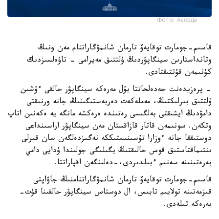
Фото: Ақорда
قاسىم-جومارت توقايەۆ تارمان شانمۋگاراتنام مەن ونىڭ
وتانداستارىن سينگاپۋردىڭ ۇلتتىق مەيرامى - تاۋەلسىزدىك
كۇنىمەن قۇتتىقتادى.
- پرەزيدەنت جەدەلحاتتا بۇل مەرەكە سينگاپۋر حالقى ءۇشىن
ۇلتتىق بىرلىكتىڭ، مەملەكەت دەربەستىگىنىڭ جانە ورنىقتى
دامۋدىڭ ايشىقتى بەلگىسى رەتىندە ەرەكشە مانگە يە ەكەنىن اتاپ
وتكەن. سونىمەن قاتار قازاقستان مەن سينگاپۋر اراسىنداعى
دوستىققا جانە ءوزارا تۇسىنىستىككە نەگىزدەلگەن سان قىرلى
ىنتىماقتاستىق قوس حالىقتىڭ يگىلىگى جولىندا ۇدايى دامي
بەرەتىنىنە سەنىم ءبىلدىردى،-دەلىنگەن اقپاراتتا.
قاسىم-جومارت توقايەۆ تارمان شانمۋگاراتنامنىڭ جاۋاپتى
قىزمەتىنە تولايىم تابىس، ال دوستاس سينگاپۋر حالقىنا قۇت-
بەرەكە تىلەدى.