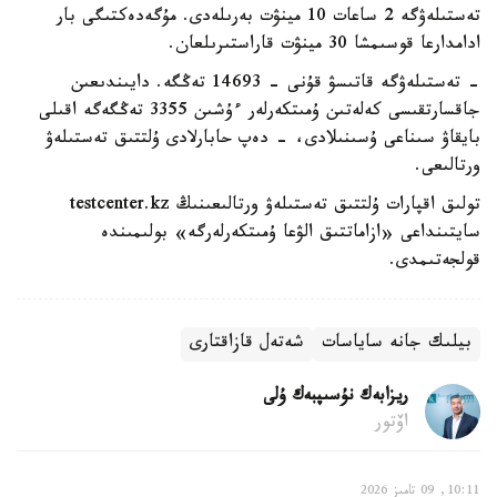
تەستىلەۋگە 2 ساعات 10 مينۋت بەرىلەدى. مۇگەدەكتىگى بار
ادامدارعا قوسىمشا 30 مينۋت قاراستىرىلعان.
- تەستىلەۋگە قاتىسۋ قۇنى - 14693 تەڭگە. دايىندىعىن
جاقسارتقىسى كەلەتىن ۇمىتكەرلەر ءۇشىن 3355 تەڭگەگە اقىلى
بايقاۋ سىناعى ۇسىنىلادى، - دەپ حابارلادى ۇلتتىق تەستىلەۋ
ورتالىعى.
تولىق اقپارات ۇلتتىق تەستىلەۋ ورتالىعىنىڭ testcenter.kz
سايتىنداعى «ازاماتتىق الۋعا ۇمىتكەرلەرگە» بولىمىندە
قولجەتىمدى.
بيلىك جانە ساياسات
شەتەل قازاقتارى
ريزابەك نۇسىپبەك ۇلى
اۆتور
10:11, 09 تامىز 2026