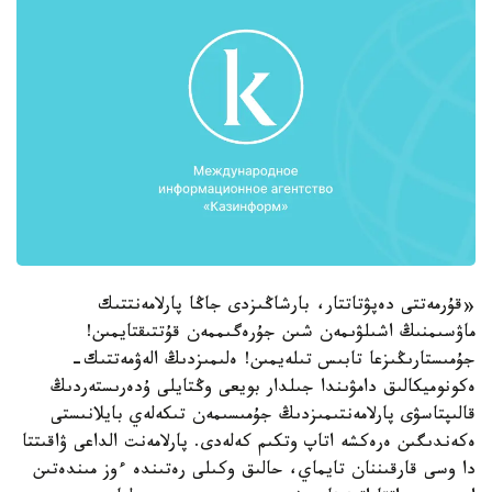
«قۇرمەتتى دەپۋتاتتار، بارشاڭىزدى جاڭا پارلامەنتتىك
ماۋسىمنىڭ اشىلۋىمەن شىن جۇرەگىممەن قۇتتىقتايمىن!
جۇمىستارىڭىزعا تابىس تىلەيمىن! ەلىمىزدىڭ الەۋمەتتىك-
ەكونوميكالىق دامۋىندا جىلدار بويعى وڭتايلى ۇدەرىستەردىڭ
قالىپتاسۋى پارلامەنتىمىزدىڭ جۇمىسىمەن تىكەلەي بايلانىستى
ەكەندىگىن ەرەكشە اتاپ وتكىم كەلەدى. پارلامەنت الداعى ۋاقىتتا
دا وسى قارقىننان تايماي، حالىق وكىلى رەتىندە ءوز مىندەتىن