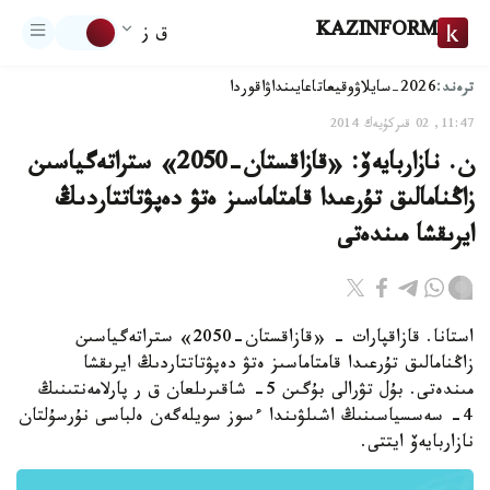
KAZINFORM
ق ز
ترەند:
2026-سايلاۋ
وقيعا
تاعايىنداۋ
اقوردا
11:47, 02 قىركۇيەك 2014
ن. نازاربايەۆ: «قازاقستان-2050» ستراتەگياسىن
زاڭنامالىق تۇرعىدا قامتاماسىز ەتۋ دەپۋتاتتاردىڭ
ايرىقشا مىندەتى
استانا. قازاقپارات - «قازاقستان-2050» ستراتەگياسىن
زاڭنامالىق تۇرعىدا قامتاماسىز ەتۋ دەپۋتاتتاردىڭ ايرىقشا
مىندەتى. بۇل تۋرالى بۇگىن 5- شاقىرىلعان ق ر پارلامەنتىنىڭ
4- سەسسياسىنىڭ اشىلۋىندا ءسوز سويلەگەن ەلباسى نۇرسۇلتان
نازاربايەۆ ايتتى.