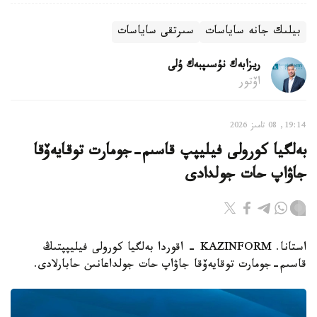
بيلىك جانە ساياسات
سىرتقى ساياسات
ريزابەك نۇسىپبەك ۇلى
اۆتور
19:14, 08 تامىز 2026
بەلگيا كورولى فيليپپ قاسىم-جومارت توقايەۆقا
جاۋاپ حات جولدادى
استانا. KAZINFORM - اقوردا بەلگيا كورولى فيليپپتىڭ
قاسىم-جومارت توقايەۆقا جاۋاپ حات جولداعانىن حابارلادى.