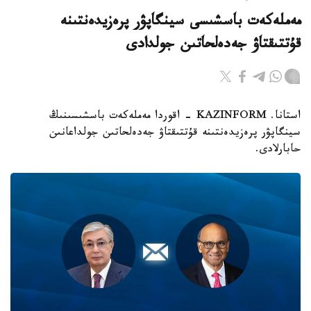
مەملەكەت باسشىسى سينگاپۋر پرەزيدەنتىنە
قۇتتىقتاۋ جەدەلحاتىن جولدادى
استانا. KAZINFORM - اقوردا مەملەكەت باسشىسىنىڭ
سينگاپۋر پرەزيدەنتىنە قۇتتىقتاۋ جەدەلحاتىن جولداعانىن
حابارلادى.