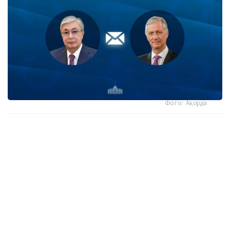
Фото: Ақорда
- كورول جەدەلحاتتا مەملەكەت باسشىسىنىڭ بەلگيانىڭ ۇلتتىق
كۇنىنە وراي بىلدىرگەن جىلى لەبىزىنە شىنايى ريزاشىلىعىن
جەتكىزگەن،-دەلىنگەن اقپاراتتا.
سونداي-اق كورول فيليپپ بيىل پرەزيدەنتتىڭ شاقىرۋى بويىنشا
قازاقستانعا جاسايتىن الداعى مەملەكەتتىك ساپارىنا ەرەكشە ءمان
بەرىپ وتىرعانىن اتاپ وتكەن.
ايتا كەتەيىك، كەشە پرەزيدەنت سولتۇستىك قازاقستان