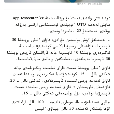
Фото: Polisia.kz
ءوتىنىشتى ۇلتتىق تەستىلەۋ ورتالىعىنىڭ app.testcenter.kz
سايتى نەمەسە UTO ءموبيلدى قوسىمشاسى ارقىلى بەرۋگە
بولادى. تەستىلەۋ 22 -تامىزدا وتەدى.
- تەستىلەۋ ءۇش بولىمنەن تۇرادى: قازاق ءتىلى بويىنشا 30
تاپسىرما، قازاقستان رەسپۋبليكاسى كونستيتۋتسياسىنىڭ
نەگىزدەرى بويىنشا 40 تاپسىرما جانە قازاقستان تاريحى بويىنشا
30 تاپسىرما بەرىلەدى،-دەلىنگەن ورتالىق حابارلاماسىندا.
قازاق ءتىلى بويىنشا تەست قازاق تىلىندە وتكىزىلەدى جانە
شەكتى بالل - 15. كونستيتۋتسيا نەگىزدەرى بويىنشا تەست
قازاق نەمەسە ورىس تىلىندە تاپسىرىلادى، شەكتى بالل - 20.
قازاقستان تاريحىنان دا قازاق نەمەسە ورىس تىلىندە تەست
تاپسىرۋعا بولادى، بۇل بولىمدەگى شەكتى بالل - 15.
جالپى تەستىلەۋدە ەڭ جوعارى ناتيجە - 100 بالل. ازاماتتىق
الۋعا ۇمىتكەر كەمىندە 50 بالل جيناۋى ءتيىس.