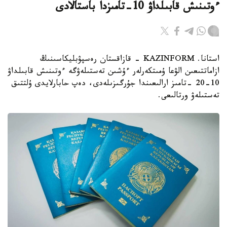
ءوتىنىش قابىلداۋ 10-تامىزدا باستالادى
استانا. KAZINFORM - قازاقستان رەسپۋبليكاسىنىڭ
ازاماتتىعىن الۋعا ۇمىتكەرلەر ءۇشىن تەستىلەۋگە ءوتىنىش قابىلداۋ
10-20 -تامىز ارالىعىندا جۇرگىزىلەدى، دەپ حابارلايدى ۇلتتىق
تەستىلەۋ ورتالىعى.