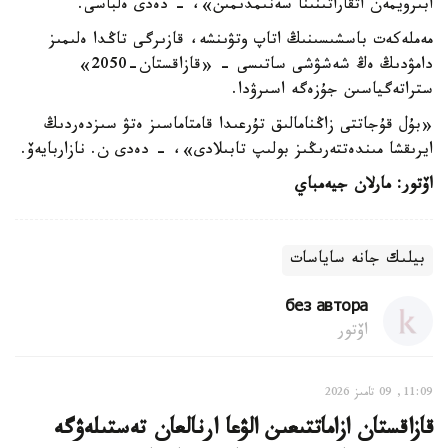
ابىرويمەن اتقاراتىنىنا سەنىمدىمىن»، - دەدى ەلباسى.
مەملەكەت باسشىسىنىڭ اتاپ وتۋىنشە، قازىرگى تاڭدا ەلىمىز
دامۋدىڭ ەڭ شەشۋشى ساتىسى - «قازاقستان-2050»
ستراتەگياسىن جۇزەگە اسىرۋدا.
«بۇل قۇجاتتى زاڭنامالىق تۇرعىدا قامتاماسىز ەتۋ سىزدەردىڭ
ايرىقشا مىندەتتەرىڭىز بولىپ تابىلادى»، - دەدى ن. نازاربايەۆ.
اۆتور: مارلان جيەمباي
بيلىك جانە ساياسات
без автора
اۆتور
11:09, 09 تامىز 2026
قازاقستان ازاماتتىعىن الۋعا ارنالعان تەستىلەۋگە