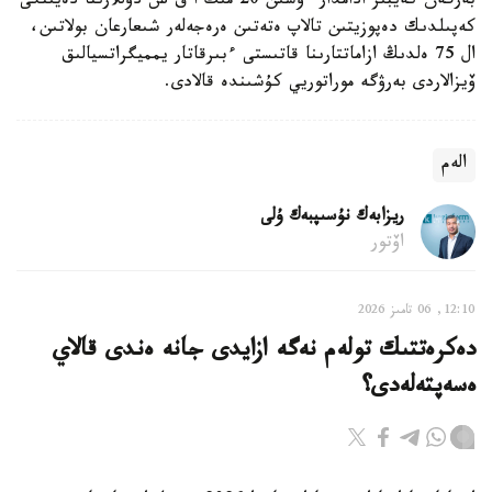
بەرگەن كەيبىر ادامدار ءۇشىن 20 مىڭ ا ق ش دوللارىنا دەيىنگى
كەپىلدىك دەپوزيتىن تالاپ ەتەتىن ەرەجەلەر شىعارعان بولاتىن،
ال 75 ەلدىڭ ازاماتتارىنا قاتىستى ءبىرقاتار يمميگراتسيالىق
ۆيزالاردى بەرۋگە موراتوريي كۇشىندە قالادى.
الەم
ريزابەك نۇسىپبەك ۇلى
اۆتور
12:10, 06 تامىز 2026
دەكرەتتىك تولەم نەگە ازايدى جانە ەندى قالاي
ەسەپتەلەدى؟