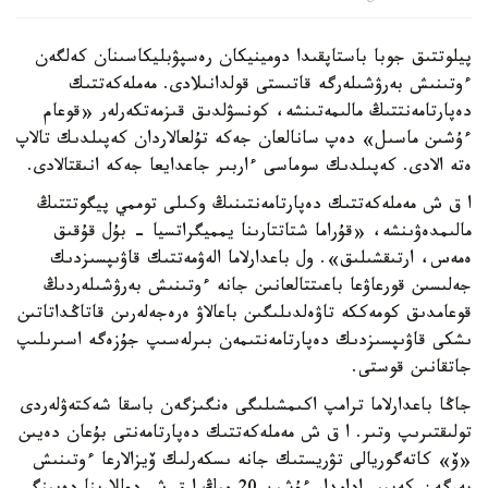
پيلوتتىق جوبا باستاپقىدا دومينيكان رەسپۋبليكاسىنان كەلگەن
ءوتىنىش بەرۋشىلەرگە قاتىستى قولدانىلادى. مەملەكەتتىك
دەپارتامەنتتىڭ مالىمەتىنشە، كونسۋلدىق قىزمەتكەرلەر «قوعام
ءۇشىن ماسىل» دەپ سانالعان جەكە تۇلعالاردان كەپىلدىك تالاپ
ەتە الادى. كەپىلدىك سوماسى ءاربىر جاعدايعا جەكە انىقتالادى.
ا ق ش مەملەكەتتىك دەپارتامەنتىنىڭ وكىلى توممي پيگوتتتىڭ
مالىمدەۋىنشە، «قۇراما شتاتتارىنا يمميگراتسيا - بۇل قۇقىق
ەمەس، ارتىقشىلىق». ول باعدارلاما الەۋمەتتىك قاۋىپسىزدىك
جەلىسىن قورعاۋعا باعىتتالعانىن جانە ءوتىنىش بەرۋشىلەردىڭ
قوعامدىق كومەككە تاۋەلدىلىگىن باعالاۋ ەرەجەلەرىن قاتاڭداتاتىن
ىشكى قاۋىپسىزدىك دەپارتامەنتىمەن بىرلەسىپ جۇزەگە اسىرىلىپ
جاتقانىن قوستى.
جاڭا باعدارلاما ترامپ اكىمشىلىگى ەنگىزگەن باسقا شەكتەۋلەردى
تولىقتىرىپ وتىر. ا ق ش مەملەكەتتىك دەپارتامەنتى بۇعان دەيىن
«ۆ» كاتەگوريالى تۋريستىك جانە ىسكەرلىك ۆيزالارعا ءوتىنىش