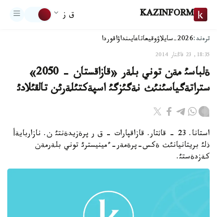
KAZINFORM
ق ز
ترەند:
2026-سايلاۋ
وقيعا
تاعايىنداۋ
اقوردا
18:35, 23 قاڭتار 2014
ةلباسئ مةن توني بلةر «قازاقستان - 2050»
ستراتةگياسئنئث نةگئزگئ اسپةكتئلةرئن تالقئلادئ
استانا. 23 - قاثتار. قازاقپارات - ق ر پرةزيدةنتئ ن. نازاربايةأ
ذلئ بريتانيانئث ةكس-پرةمةر-ءمينيسترئ توني بلةرمةن
كةزدةستئ.