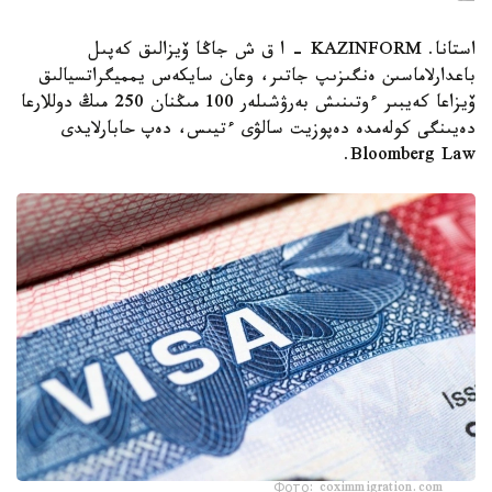
استانا. KAZINFORM – ا ق ش جاڭا ۆيزالىق كەپىل
باعدارلاماسىن ەنگىزىپ جاتىر، وعان سايكەس يمميگراتسيالىق
ۆيزاعا كەيبىر ءوتىنىش بەرۋشىلەر 100 مىڭنان 250 مىڭ دوللارعا
دەيىنگى كولەمدە دەپوزيت سالۋى ءتيىس، دەپ حابارلايدى
Bloomberg Law.
Фото: coximmigration.com