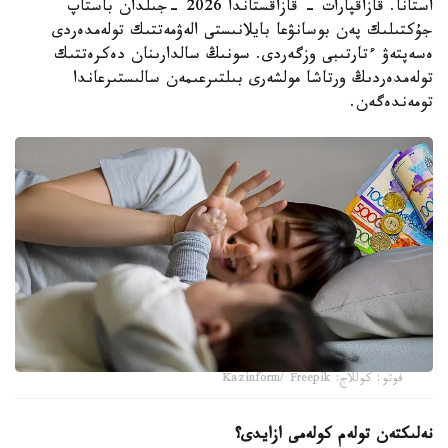
استانا. قازاقپارات - قازاقستاندا 2026 -جىلدان باستاپ
جۇكتىلىك پەن بوسانۋعا بايلانىستى الەۋمەتتىك تولەمدەردى
ەسەپتەۋ ءتارتىبى وزگەردى. سونىڭ سالدارىنان دەكرەتتىك
تولەمدەردىڭ ورتاشا مولشەرى بىلتىرعىمەن سالىستىرعاندا
تومەندەگەن.
فوتو: كوللاج: Kazinform/ Freepik
نەلىكتەن تولەم كولەمى ازايدى؟