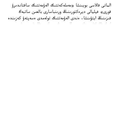
الماتى قالاسى بويىنشا «مەملەكەتتىك الەۋمەتتىك ساقتاندىرۋ
قورى» فيليالى ديرەكتورىنىڭ ورىنباسارى بالعىن ساتبەك
قىزىنىڭ ايتۋىنشا، ەندى الەۋمەتتىك تولەمدى ەسەپتەۋ كەزىندە
ايەلدىڭ ايلىق تابىسى ەڭ تومەنگى جالاقىنىڭ (ە ت ج) جەتى
ەسەلەنگەن مولشەرىنەن اسپايتىن كولەمدە عانا ەسەپكە الىنادى.
2026 -جىلى بۇل شەك 595 مىڭ تەڭگەنى قۇرايدى. ياعني،
ايەلدىڭ ناقتى جالاقىسى بۇدان جوعارى بولسا دا، تولەمدى
ەسەپتەۋ كەزىندە 595 مىڭ تەڭگەدەن اساتىن بولىگى
ەسكەرىلمەيدى.
بيىلعى جىلدىڭ العاشقى التى ايىندا جۇمىس ىستەيتىن ايەلدەرگە
جۇكتىلىك پەن بوسانۋعا بايلانىستى ورتا ەسەپپەن 1,4 ميلليون
تەڭگە تولەنگەن. وتكەن جىلدىڭ وسى كەزەڭىندە ورتاشا تولەم
1,6 ميلليون تەڭگە بولعان. وسىلايشا، كورسەتكىش 254,9 مىڭ
تەڭگەگە نەمەسە 15,5 پايىزعا ازايعان.
ماماننىڭ سوزىنشە، ءاربىر ايەلگە تولەنەتىن الەۋمەتتىك تولەم
جەكە ەسەپتەلەدى. ول سوڭعى 12 اي ىشىندە الەۋمەتتىك