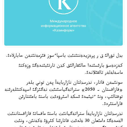
بذل تؤرالئ ق ر پرةزيدةنتئنئث باسپاءسوز قئزمةتئنةن حابارلادئ.
كةزدةسؤ بارئسئندا حالئقارالئق كذن تارتئبئندةگئ وزةكتئ
ماسةلةلةر تالقئلاندئ.
سونئمةن قاتار، نذرسذلتان نازاربايةأ پةن توني بلةر
«قازاقستان - 2050» ستراتةگياسئنئث نةگئزگئ اسپةكتئلةرئنة
توقتالئپ، ونئ ءتيئمدئ ئسكة اسئرؤدئث باستئ باعئتتارئن
قاراستئردئ.
نذرسذلتان نازاربايةأ ستراتةگيانئث باستئ ماقساتئ قازاقستاننئث
الةمدةگئ دامئعان 30 ةلدئث قاتارئنا كئرؤئ ةكةنئن، ونئث