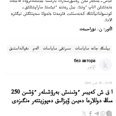
كذش-جئگةر مةن رةسؤرستاردئ بارئنشا جذمئلدئرؤدئ قاجةت
ةتةتئنئن اتاپ ءوتتئ. بذل رةتتة ءتيئستئ ساراپشئلئق-
كونسؤلتاتيأتئك كةثةستئث قئزمةتئ ةلةؤلئ سةپتئگئن تيگئزة
الادئ.
اأتور
:
ن
.
نؤراحمةت
بيلىك جانە ساياسات
سىرتقى ساياسات
الەم
ىقپالداستىق
без автора
اۆتور
12:39, 06 تامىز 2026
ا ق ش كەيبىر ءوتىنىش بەرۋشىلەر ءۇشىن 250
مىڭ دوللارعا دەيىن ۆيزالىق دەپوزيتتەر ەنگىزدى