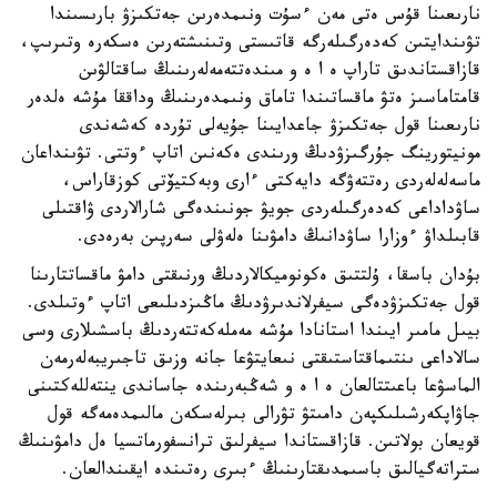
نارىعىنا قۇس ەتى مەن ءسۇت ونىمدەرىن جەتكىزۋ بارىسىندا
تۋىندايتىن كەدەرگىلەرگە قاتىستى وتىنىشتەرىن ەسكەرە وتىرىپ،
قازاقستاندىق تاراپ ە ا ە و مىندەتتەمەلەرىنىڭ ساقتالۋىن
قامتاماسىز ەتۋ ماقساتىندا تاماق ونىمدەرىنىڭ وداققا مۇشە ەلدەر
نارىعىنا قول جەتكىزۋ جاعدايىنا جۇيەلى تۇردە كەشەندى
مونيتورينگ جۇرگىزۋدىڭ ورىندى ەكەنىن اتاپ ءوتتى. تۋىنداعان
ماسەلەلەردى رەتتەۋگە دايەكتى ءارى وبەكتيۆتى كوزقاراس،
ساۋداداعى كەدەرگىلەردى جويۋ جونىندەگى شارالاردى ۋاقتىلى
قابىلداۋ ءوزارا ساۋدانىڭ دامۋىنا ەلەۋلى سەرپىن بەرەدى.
بۇدان باسقا، ۇلتتىق ەكونوميكالاردىڭ ورنىقتى دامۋ ماقساتتارىنا
قول جەتكىزۋدەگى سيفرلاندىرۋدىڭ ماڭىزدىلىعى اتاپ ءوتىلدى.
بيىل مامىر ايىندا استانادا مۇشە مەملەكەتتەردىڭ باسشىلارى وسى
سالاداعى ىنتىماقتاستىقتى نىعايتۋعا جانە وزىق تاجىريبەلەرمەن
الماسۋعا باعىتتالعان ە ا ە و شەڭبەرىندە جاساندى ينتەللەكتىنى
جاۋاپكەرشىلىكپەن دامىتۋ تۋرالى بىرلەسكەن مالىمدەمەگە قول
قويعان بولاتىن. قازاقستاندا سيفرلىق ترانسفورماتسيا ەل دامۋىنىڭ
ستراتەگيالىق باسىمدىقتارىنىڭ ءبىرى رەتىندە ايقىندالعان.