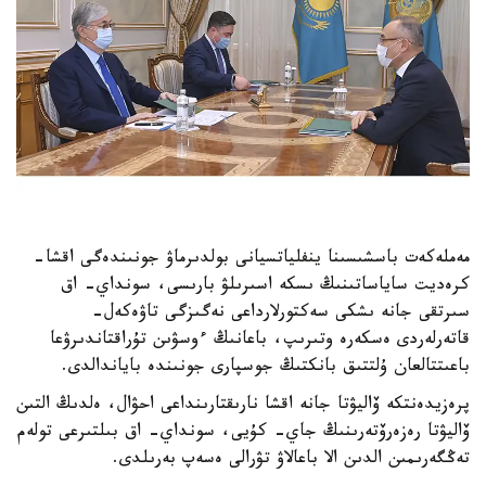
مەملەكەت باسشىسىنا ينفلياتسيانى بولدىرماۋ جونىندەگى اقشا-
كرەديت ساياساتىنىڭ ىسكە اسىرىلۋ بارىسى، سونداي- اق
سىرتقى جانە ىشكى سەكتورلارداعى نەگىزگى تاۋەكەل-
قاتەرلەردى ەسكەرە وتىرىپ، باعانىڭ ءوسۋىن تۇراقتاندىرۋعا
باعىتتالعان ۇلتتىق بانكتىڭ جوسپارى جونىندە باياندالدى.
پرەزيدەنتكە ۆاليۋتا جانە اقشا نارىقتارىنداعى احۋال، ەلدىڭ التىن
ۆاليۋتا رەزەرۆتەرىنىڭ جاي- كۇيى، سونداي- اق بىلتىرعى تولەم
تەڭگەرىمىن الدىن الا باعالاۋ تۋرالى ەسەپ بەرىلدى.