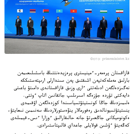
Фото: primeminister.kz
قازاقستان پرەمەر-ءمينيسترى پرەزيدەنتتىڭ باسشىلىعىمەن
بارلىق مەملەكەتپەن اشىقتىق پەن سىندارلى ارىپتەستىككە
نەگىزدەلگەن ادىلەتتى ءارى وزىق قازاقستاندى دامىتۋ باعىتى
دايەكتى تۇردە جۇزەگە اسىرىلىپ جاتقانىن اتاپ ءوتتى.
ەلىمىزدىڭ جاڭا كونستيتۋتسياسىندا كوزدەلگەن اۋقىمدى
ينستيتۋتسيونالدىق رەفورمالار ينۆەستورلاردىڭ سەنىمىن نىعايتۋ،
ەكونوميكانى جاڭعىرتۋ جانە حالىقارالىق ءوزارا ءىس-قيمىلدى
كەڭەيتۋ ءۇشىن قولايلى جاعداي قالىپتاستىرادى.