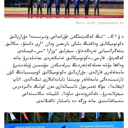
Photo credit: primeminister.kz
ە ۇ ا ك- ءتىڭ كەڭەيتىلگەن قۇرامداعى وتىرىسىندا ەۋرازيالىق
ەكونوميكالىق وداقتىڭ ىشكى نارىعىن ودان ءارى دامىتۋ، سالالىق
ينتەگراتسيانى تەرەڭدەتۋ، سيفرلىق ءوزارا ءىس-قيمىلدى
كەڭەيتۋ، قارجى-ەكونوميكالىق تەتىكتەردى جەتىلدىرۋ جانە
وداققا مۇشە مەملەكەتتەردىڭ بىرلەسكەن جۇمىسىن ۇيلەستىرۋ
ماسەلەلەرى قارالدى. ەۋرازيالىق ەكونوميكالىق كوميسسيانىڭ كۇن
تارتىبىندەگى ماسەلەلەر بويىنشا باياندامالارى تىڭدالدى. اتاپ
ايتقاندا، جۇك تەمىرجول تاسىمالدارى مەن كولىك دالىزدەرىن
سيفرلاندىرۋ، ەلەكتروندىق ساۋدا، كليمات سالاسىنداعى
ىنتىماقتاستىق جانە وزگە دە باعىتتار تالقىلاندى.