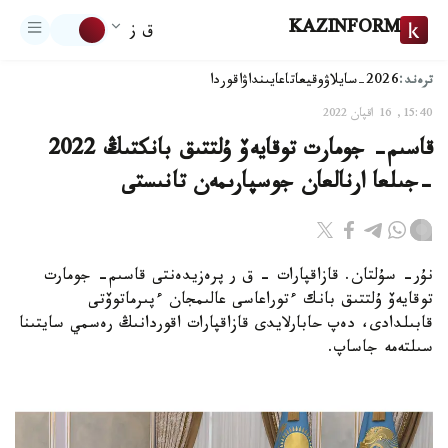
KAZINFORM
ق ز
ترەند:
2026-سايلاۋ
وقيعا
تاعايىنداۋ
اقوردا
15:40, 16 اقپان 2022
قاسىم- جومارت توقايەۆ ۇلتتىق بانكتىڭ 2022
-جىلعا ارنالعان جوسپارىمەن تانىستى
نۇر- سۇلتان. قازاقپارات - ق ر پرەزيدەنتى قاسىم- جومارت
توقايەۆ ۇلتتىق بانك ءتوراعاسى عالىمجان ءپىرماتوۆتى
قابىلدادى، دەپ حابارلايدى قازاقپارات اقوردانىڭ رەسمي سايتىنا
سىلتەمە جاساپ.