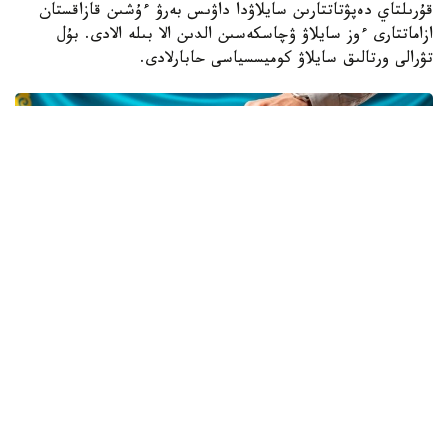
قۇرىلتاي دەپۋتاتتارىن سايلاۋدا داۋىس بەرۋ ءۇشىن قازاقستان
ازاماتتارى ءوز سايلاۋ ۋچاسكەسىن الدىن الا بىلە الادى. بۇل
تۋرالى ورتالىق سايلاۋ كوميسسياسى حابارلادى.
Фото: Kazinform / ИИ
GOV. KZ پلاتفورماسىندا ءوز سايلاۋ ۋچاسكەسىنىڭ ءنومىرى
مەن ورنالاسقان مەكەنجايىن بىلۋگە مۇمكىندىك بەرەتىن ونلاين-