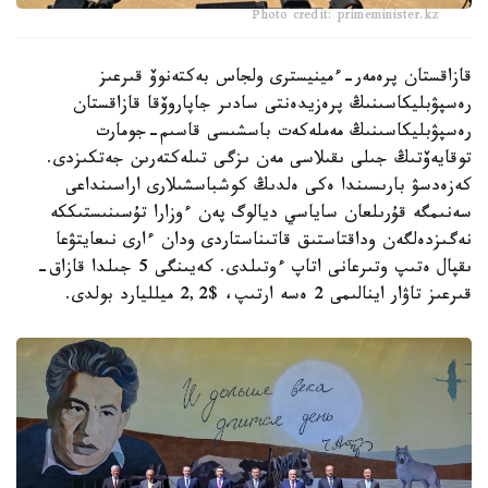
Photo credit: primeminister.kz
قازاقستان پرەمەر-ءمينيسترى ولجاس بەكتەنوۆ قىرعىز
رەسپۋبليكاسىنىڭ پرەزيدەنتى سادىر جاپاروۆقا قازاقستان
رەسپۋبليكاسىنىڭ مەملەكەت باسشىسى قاسىم-جومارت
توقايەۆتىڭ جىلى ىقىلاسى مەن ىزگى تىلەكتەرىن جەتكىزدى.
كەزەدسۋ بارىسىندا ەكى ەلدىڭ كوشباسشىلارى اراسىنداعى
سەنىمگە قۇرىلعان ساياسي ديالوگ پەن ءوزارا تۇسىنىستىككە
نەگىزدەلگەن وداقتاستىق قاتىناستاردى ودان ءارى نىعايتۋعا
ىقپال ەتىپ وتىرعانى اتاپ ءوتىلدى. كەيىنگى 5 جىلدا قازاق-
قىرعىز تاۋار اينالىمى 2 ەسە ارتىپ، $2,2 ميلليارد بولدى.