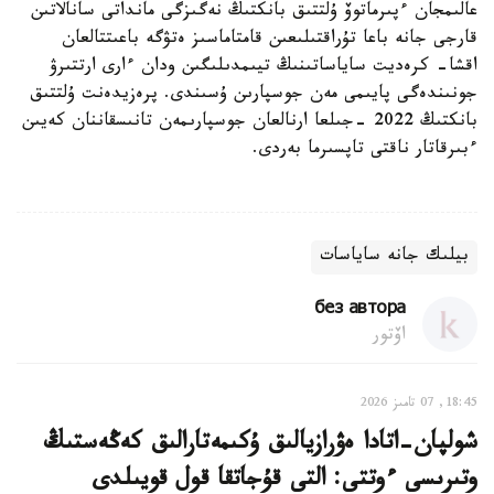
عالىمجان ءپىرماتوۆ ۇلتتىق بانكتىڭ نەگىزگى مانداتى سانالاتىن
قارجى جانە باعا تۇراقتىلىعىن قامتاماسىز ەتۋگە باعىتتالعان
اقشا- كرەديت ساياساتىنىڭ تيىمدىلىگىن ودان ءارى ارتتىرۋ
جونىندەگى پايىمى مەن جوسپارىن ۇسىندى. پرەزيدەنت ۇلتتىق
بانكتىڭ 2022 -جىلعا ارنالعان جوسپارىمەن تانىسقاننان كەيىن
ءبىرقاتار ناقتى تاپسىرما بەردى.
بيلىك جانە ساياسات
без автора
اۆتور
18:45, 07 تامىز 2026
شولپان-اتادا ەۋرازيالىق ۇكىمەتارالىق كەڭەستىڭ
وتىرىسى ءوتتى: التى قۇجاتقا قول قويىلدى