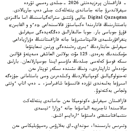
- قازاقستان پرەزيدەنتى 2026 -جىلدى رەسمي تۇردە
سيفرلاندىرۋ جانە جاساندى ينتەللەكت جىلى دەپ جاريالادى.
Digital Qazaqstan جالپى ۇلتتىق ستراتەگياسىنىڭ اسا ماڭىزدى
باعىتتارىنىڭ قاتارىندا ەكىباستۇز قالاسىنداعى «دءو و القابىن»
قۇرۋ جوباسى بار. جوبا حالىقارالىق دەڭگەيدەگى سيفرلىق
ينفراقۇرىلىمدى قالىپتاستىرۋعا جانە قازاقستاننىڭ ەۋرازياداعى
سيفرلىق حابتاردىڭ ءبىرى رەتىندەگى ورنىن نىعايتۋعا
مۇمكىندىك بەرەدى. 125 مۆت بولاتىن العاشقى ەسەپتەۋ قۋاتىن
ىسكە قوسۋ كەلەسى جىلدىڭ ماۋسىم ايىنا جوسپارلانعان. بارلىق
مۇددەلى تاراپتاردى، ونىڭ ىشىندە ىسكەر توپتار مەن
تەحنولوگيالىق كومپانيالاردىڭ وكىلدەرىن وسى باستامانى جۇزەگە
اسىرۋعا بەلسەندى تۇردە قاتىسۋعا شاقىرامىز، - دەپ اتاپ ءوتتى
ولجاس بەكتەنوۆ.
قازاقستان سيفرلىق ەكونوميكا مەن جاساندى ينتەللەكت
سالاسىندا تاجىريبە الماسۋعا جانە ءوزارا ءتيىمدى
ىنتىماقتاستىقتى دامىتۋعا ءاردايىم اشىق.
وتىرىس بارىسىندا، سونداي-اق بەلارۋس رەسپۋبليكاسى مەن