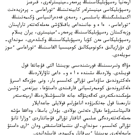
ارمەنيا رەسپۋبليكاسىنىڭ پرەمەر-مينيسترلەرى، قىرعىز
رەسپۋبليكاسى مينيسترلەر كابينەتىنىڭ ءتوراعاسى - پرەزيدەنت
اكىمشىلىگىنىڭ باسشىسى، رەسەي فەدەراتسياسى ۇكىمەتىنىڭ
ءتوراعاسى، ەا ە و جانىنداعى باقىلاۋشى مەملەكەتتەر تاراپىنان
وزبەكستان رەسپۋبليكاسىنىڭ پرەمەر-ءمينيسترى، يران يسلام
رەسپۋبليكاسى مەن كۋبا رەسپۋبليكاسىنىڭ وكىلدەرى، سونداي-
اق ەۋرازيالىق ەكونوميكالىق كوميسسيا القاسىنىڭ ءتوراعاسى ءسوز
سويلەدى.
ەۇاك وتىرىسىنىڭ قورىتىندىسى بويىنشا التى قۇجاتقا قول
قويىلدى. ولاردىڭ ىشىندە ە ا ە و- داعى تاۋارلاردىڭ
ەلەكتروندىق ساۋداسى تۋرالى كەلىسىم بار، ونى جۇزەگە اسىرۋ
ەلەكتروندىق كوممەرتسيانى قارقىندى دامىتۋعا، بيزنەس ءۇشىن
مۇمكىندىكتەردى كەڭەيتۋگە جانە قاتىسۋشىلاردىڭ ارىپتەستەر
نارىعىنا قول جەتكىزۋدە اناعۇرلىم قولايلى جاعدايلار
قالىپتاستىرۋعا ىقپال ەتەتىن بولادى. بۇدان باسقا، وداققا مۇشە
مەملەكەتتەردەگى عىلىمي اتاقتار تۋرالى قۇجاتتاردى ءوزارا تانۋ
تۋرالى كەلىسىم، سونداي-اق ىنتىماقتاستىقتى ودان ءارى دامىتۋ
ماسەلەلەرى بويىنشا ءبىرقاتار وكىمدەر قابىلداندى.