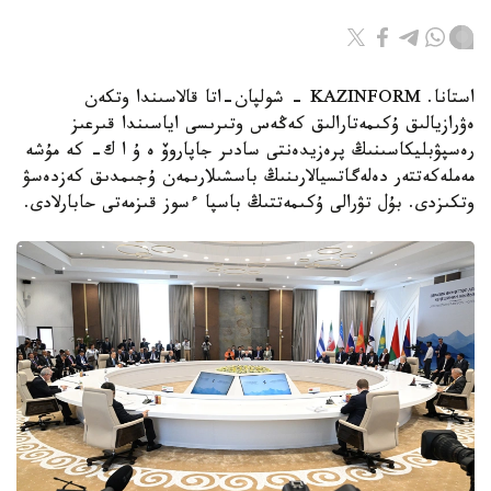
استانا. KAZINFORM - شولپان-اتا قالاسىندا وتكەن
ەۋرازيالىق ۇكىمەتارالىق كەڭەس وتىرىسى اياسىندا قىرعىز
رەسپۋبليكاسىنىڭ پرەزيدەنتى سادىر جاپاروۆ ە ۇ ا ك- كە مۇشە
مەملەكەتتەر دەلەگاتسيالارىنىڭ باسشىلارىمەن ۇجىمدىق كەزدەسۋ
وتكىزدى. بۇل تۋرالى ۇكىمەتتىڭ باسپا ءسوز قىزمەتى حابارلادى.