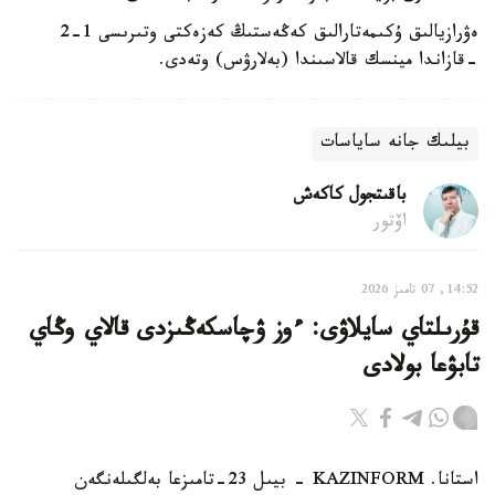
ەۋرازيالىق ۇكىمەتارالىق كەڭەستىڭ كەزەكتى وتىرىسى 1-2
-قازاندا مينسك قالاسىندا (بەلارۋس) وتەدى.
بيلىك جانە ساياسات
باقىتجول كاكەش
اۆتور
14:52, 07 تامىز 2026
قۇرىلتاي سايلاۋى: ءوز ۋچاسكەڭىزدى قالاي وڭاي
تابۋعا بولادى
استانا. KAZINFORM - بيىل 23-تامىزعا بەلگىلەنگەن