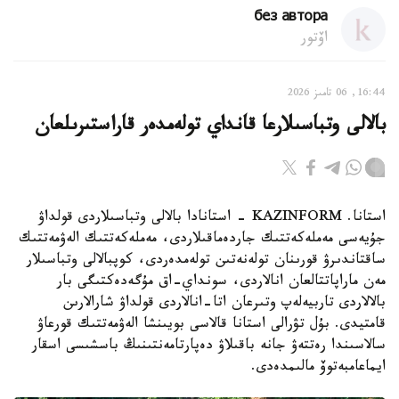
без автора
اۆتور
16:44, 06 تامىز 2026
بالالى وتباسىلارعا قانداي تولەمدەر قاراستىرىلعان
استانا. KAZINFORM - استانادا بالالى وتباسىلاردى قولداۋ
جۇيەسى مەملەكەتتىك جاردەماقىلاردى، مەملەكەتتىك الەۋمەتتىك
ساقتاندىرۋ قورىنان تولەنەتىن تولەمدەردى، كوپبالالى وتباسىلار
مەن ماراپاتتالعان انالاردى، سونداي-اق مۇگەدەكتىگى بار
بالالاردى تاربيەلەپ وتىرعان اتا-انالاردى قولداۋ شارالارىن
قامتيدى. بۇل تۋرالى استانا قالاسى بويىنشا الەۋمەتتىك قورعاۋ
سالاسىندا رەتتەۋ جانە باقىلاۋ دەپارتامەنتىنىڭ باسشىسى اسقار
ايماعامبەتوۆ مالىمدەدى.