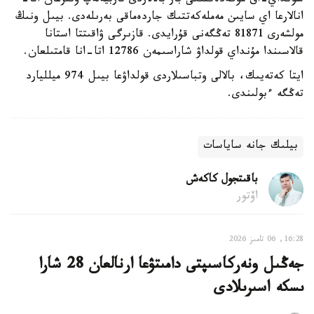
سونداي-اق مۇگەدەكتىگى بار بالالاردى تاربيەلەپ وتىرعان اتا-
انالارعا اي سايىن مەملەكەتتىك جاردەماقى بەرىلەدى. بيىل ونىڭ
مولشەرى 81871 تەڭگەنى قۇرايدى. قازىرگى ۋاقىتتا استانا
قالاسىندا مۇنداي قولداۋ شاراسىمەن 12786 اتا-انا قامتىلعان.
ايتا كەتەيىك، بالالى وتباسىلاردى قولداۋعا بيىل 974 ميلليارد
تەڭگە ءبولىندى.
بيلىك جانە ساياسات
باقىتجول كاكەش
اۆتور
16:28, 06 تامىز 2026
جەڭىل ونەركاسىپتى دامىتۋعا ارنالعان 28 شارا
ىسكە اسىرىلادى