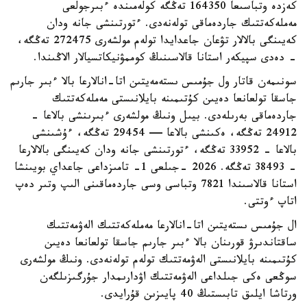
كەزدە وتباسىعا 164350 تەڭگە كولەمىندە ءبىرجولعى
مەملەكەتتىك جاردەماقى تولەنەدى. ءتورتىنشى جانە ودان
كەيىنگى بالالار تۋعان جاعدايدا تولەم مولشەرى 272475 تەڭگە،
- دەدى سپيكەر استانا قالاسىنىڭ كوممۋنيكاتسيالار الاڭىندا.
سونىمەن قاتار ول جۇمىس ىستەمەيتىن اتا-انالارعا بالا ءبىر جارىم
جاسقا تولعانعا دەيىن كۇتىمىنە بايلانىستى مەملەكەتتىك
جاردەماقى بەرىلەدى. بيىل ونىڭ مولشەرى ءبىرىنشى بالاعا -
24912 تەڭگە، ەكىنشى بالاعا — 29454 تەڭگە، ءۇشىنشى
بالاعا - 33952 تەڭگە، ءتورتىنشى جانە ودان كەيىنگى بالالارعا
- 38493 تەڭگە. 2026 -جىلعى 1- تامىزداعى جاعداي بويىنشا
استانا قالاسىندا 7821 وتباسى وسى جاردەماقىنى الىپ وتىر دەپ
اتاپ ءوتتى.
ال جۇمىس ىستەيتىن اتا-انالارعا مەملەكەتتىك الەۋمەتتىك
ساقتاندىرۋ قورىنان بالا ءبىر جارىم جاسقا تولعانعا دەيىن
كۇتىمىنە بايلانىستى الەۋمەتتىك تولەم تولەنەدى. ونىڭ مولشەرى
سوڭعى ەكى جىلداعى الەۋمەتتىك اۋدارىمدار جۇرگىزىلگەن
ورتاشا ايلىق تابىستىڭ 40 پايىزىن قۇرايدى.