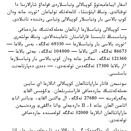
اسقار ايماعامبەتوۆ كوپبالالى وتباسىلاردى قولداۋ شارالارىنا دا
توقتالدى. ونىڭ ايتۋىنشا، كامەلەتكە تولماعان ءتورت جانە ودان
كوپ بالاسى بار وتباسىلار كوپبالالى وتباسى رەتىندە تانىلادى.
— كوپبالالى وتباسىلارعا ارنالعان مەملەكەتتىك جاردەماقى
وتباسىنىڭ تابىسىنا قاراماستان تاعايىندالادى. ونىڭ مولشەرى
ءتورت بالاسى بار وتباسىلارعا — 69330 تەڭگە، بەس بالاعا —
86673 تەڭگە، التى بالاعا — 104000 تەڭگە، جەتى بالاعا —
121360 تەڭگە. سەگىز جانە ودان كوپ بالاسى بار وتباسىلارعا
ءار بالاعا 17300 تەڭگەدەن تولەنەدى، — دەدى دەپارتامەنت
باسشىسى.
سونىمەن قاتار ماراپاتتالعان كوپبالالى انالارعا اي سايىن
مەملەكەتتىك جاردەماقى قاراستىرىلعان. «كۇمىس القا»
يەگەرلەرىنە — 27680 تەڭگە، ال «التىن القا»، «باتىر انا»
اتاعىن العان جانە 1، II دارەجەلى «انا داڭقى» وردەنىمەن
ماراپاتتالعان انالارعا 32000 تەڭگە كولەمىندە جاردەماقى
تولەنەدى.