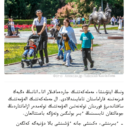
Фото: Александр Павский/Kazinform
ونىڭ ايتۋىنشا، مەملەكەتتىك جاردەماقىلار اتا-انانىڭ ەڭبەك
قىزمەتىنە قاراماستان تاعايىندالادى. ال مەملەكەتتىك الەۋمەتتىك
ساقتاندىرۋ قورىنان تولەنەتىن الەۋمەتتىك تولەمدەر ازاماتتاردىڭ
جوعالتقان تابىسىنىڭ ءبىر بولىگىن وتەۋگە باعىتتالعان.
- ءبىرىنشى، ەكىنشى جانە ءۇشىنشى بالا دۇنيەگە كەلگەن