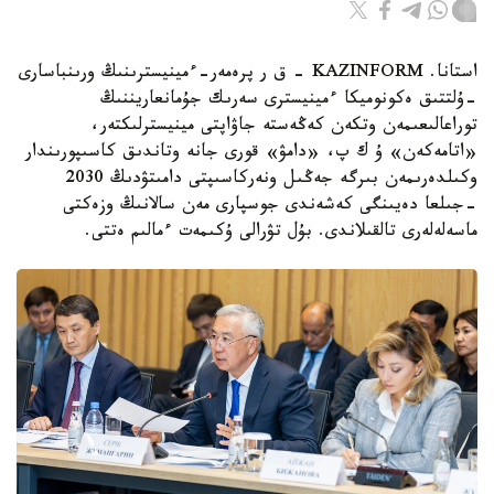
استانا. KAZINFORM - ق ر پرەمەر-ءمينيسترىنىڭ ورىنباسارى
-ۇلتتىق ەكونوميكا ءمينيسترى سەرىك جۇمانعاريننىڭ
توراعالىعىمەن وتكەن كەڭەستە جاۋاپتى مينيسترلىكتەر،
«اتامەكەن» ۇ ك پ، «دامۋ» قورى جانە وتاندىق كاسىپورىندار
وكىلدەرىمەن بىرگە جەڭىل ونەركاسىپتى دامىتۋدىڭ 2030
-جىلعا دەيىنگى كەشەندى جوسپارى مەن سالانىڭ وزەكتى
ماسەلەلەرى تالقىلاندى. بۇل تۋرالى ۇكىمەت ءمالىم ەتتى.