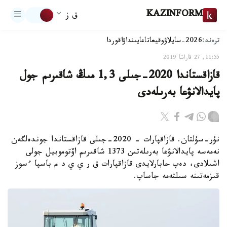
KAZINFORM
ق ز
ترەند:
2026-سايلاۋ
وقيعا
تاعايىنداۋ
اقوردا
11:55, 27 قاراشا 2019
قازاقستاندا 2020-جىلى 1,3 مىڭ شاقىرىم جول
پايدالانۋعا بەرىلەدى
نۇر-سۇلتان. قازاقپارات - 2020-جىلى قازاقستاندا جوندەلگەن
نەمەسە پايدالانۋعا بەرىلەتىن 1373 شاقىرىم اۆتوموبيل جولى
اشىلادى، دەپ حابارلايدى قازاقپارات ق ر ي ي د م باسپا ءسوز
قىزمەتىنە سىلتەمە جاساپ.