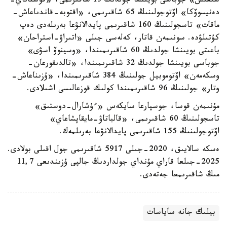
شىعىس» جوباسى بويىنشا جولدىڭ 13 شاقىرىمى، «قوستاناي-
دەنيسوۆكا» اۆتوجولىنىڭ 65 شاقىرىمى، «اقتوبە-قاندىاعاش-
ماقات» تاسجولىنىڭ 160 شاقىرىمى پايدالانۋعا بەرىلەدى دەپ
كۇتىلۋدە. سونىمەن قاتار، كەلەسى جىلى «اتىراۋ-استراحان»
باعىتى بويىنشا جولدىڭ 60 شاقىرىمىندا، «وسينوۆ اسۋى»
جوباسى بويىنشا جولدىڭ 32 شاقىرىمىندا، «تالدىقورعان-
وسكەمەن» اۆتوموبيل جولىنىڭ 384 شاقىرىمىندا، «ۇزىناعاش-
وتار» جولىنىڭ 96 شاقىرىمىندا كولىك قوزعالىسى اشىلادى.
مۇنىمەن قوسا، جوسپارعا سايكەس «ءۇشارال-دوستىق»
تاسجولىنىڭ 60 شاقىرىمى، «قالباتاۋ-مايقاپشاعاي»
اۆتوجولىنىڭ 155 شاقىرىمى پايدالانۋعا بەرىلمەك.
ەسكە سالايىق، 2020-جىلى 5917 شاقىرىمى جول اقىلى بولادى.
2025-جىلعا قاراي مۇنداي جولداردىڭ جالپى ۇزىندىعى 11,7
مىڭ شاقىرىمعا جەتەدى.
بيلىك جانە ساياسات