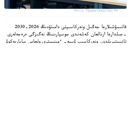
Фото: Правительство РК
قاتىسۋشىلارعا جەڭىل ونەركاسىپتى دامىتۋدىڭ 2026-2030
-جىلدارعا ارنالعان كەشەندى جوسپارىنىڭ نەگىزگى ەرەجەلەرى
تانىستىرىلدى. ونەركاسىپ ۆيسە- ءمينيسترى ولجاس ساپاربەكوۆ
اتاپ وتكەندەي، قۇجات زاڭناما، ساتىپ الۋ تەتىگىن جەتىلدىرۋ،
«كولەڭكەلى» يمپورتقا قارسى ءىس-قيمىل، ينۆەستيتسيا تارتۋ،
وتاندىق برەندتى دامىتۋ مەن كادر دايارلاۋعا ارنالعان 28 ءىس-
شارانى قامتيدى.