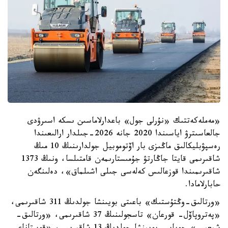
«مەملەكەتتىك «نۇرلى جول» باعدارلاماسىن ىسكە اسىرۋدى
جالعاسىترۋ اياسىندا 2020 جانە 2026-جىلدار ارالىعىندا
رەسپۋبليكالىق ماڭىزى بار اۆتوموبيل جولدارىنىڭ 10 مىڭ
شاقىرىمى قايتا جاڭارتۋ جۇمىستارىمەن قامتىلسا، ونىڭ 1373
شاقىرىمىندا قوزعالىس كەلەسى جىلى اشىلماق»، دەلىنگەن
حابارلامادا.
«ورتالىق-وڭتۇستىك» باعىتى بويىنشا جولدىڭ 311 شاقىرىمى،
«پەتروپاۆل- قورعان» تاسجولىنىڭ 37 شاقىرىمى، «ورتالىق-