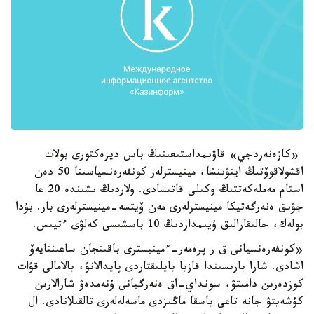
«كازەنەردجي» قاۋىمداستىعىنىڭ باس ديرەكتورى بولات
اقشولاقوۆتىڭ ايتۋىنشا، مينيسترلەر كونفەرەنسياسىنا 50 دەن
استام مەملەكەتتىڭ وكىلى قاتىسادى. ولاردىڭ ىشىندە 20 عا
جۋىق ەنەرگەتيكا مينيسترلەرى مەن ۆيتسە-مينيسترلەرى بار. بۇدا
بولەك، حالىقارالىق ۇيىمداردىڭ 10 باسشىسى كەلۋى ءتيىس.
«كونفەرەنسيانى ق ر پرەمەر-ءمينيسترى باقىتجان ساعىنتايەۆ
اشادى. شارا بارىسىندا قازبا بايلىقتاردى پايدالانۋ، بالامالى قۋات
كوزدەرىن دامىتۋ، سونداي-اق ەنەرگيانى ۇنەمدەۋ شارالارىن
كۇشەيتۋ جانە تاعى باسقا ماڭىزدى ماسەلەلەرى تالقىلانادى. ال