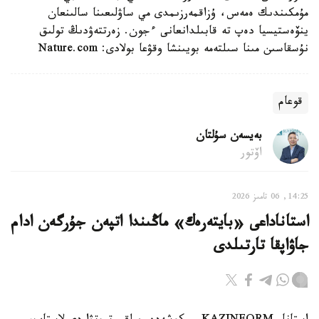
مۇمكىندىك ەمەس، ۇزاقمەرزىمدى مي ساۋلىعىنا سالىنعان
ينۆەستيسيا دەپ تە قابىلدانعانى ءجون. زەرتتەۋدىڭ تولىق
نۇسقاسىن مىنا سىلتەمە بويىنشا وقۋعا بولادى: Nature.com
قوعام
بەيسەن سۇلتان
اۆتور
14:25, 06 تامىز 2026
استاناداعى «بايتەرەك» ماڭىندا اتپەن جۇرگەن ادام
جاۋاپقا تارتىلدى