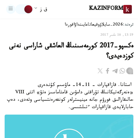
KAZINFORM
ق ز
ترەند:
2026-سايلاۋ
وقيعا
تاعايىنداۋ
اقوردا
13:19, 16 مامىر 2017
ەكسپو-2017 كورمەسىنىڭ العاشقى شاراسى نەنى
كوزدەيدى؟
استانا. قازاقپارات - 11-14- ماۋسىم كۇندەرى
«ەنەرگەتيكانىڭ تۇراقتى دامۋىن قامتاماسىز ەتۋ» اتتى VIII
حالىقارالىق فورۋم جانە مينيسترلەر كونفەرەنتسياسى وتەدى، دەپ
حابارلايدى قازاقپارات ءتىلشىسى.