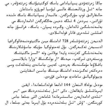
جاڭا زەرتتەۋدى يسپانياداعى باسك كوگنيتيۆتىك زەرتتەۋلەر، مي
جانە ءتىل ورتالىعىنىڭ عالىمى ليۋسيا امورۋزو باستاعان
حالىقارالىق توپ جۇرگىزگەن. عالىمدار يسپانيانىڭ باسك ەلىندە
تۇراتىن، بىردەن 4 تىلگە دەيىن مەڭگەرگەن ادامداردىڭ مي
بەلسەندىلىگىن تالداعان. وڭىردە يسپان، باسك، فرانسۋز جانە
اعىلشىن تىلدەرى قاتار قولدانىلادى.
الدىمەن زەرتتەۋشىلەر 728 ادامنىڭ ميىن ماگنيتوەنسەفالوگرافيا
ادىسىمەن تەكسەرگەن. بۇل تەحنولوگيا جۇيكە جاسۋشالارىنىڭ
بەلسەندىلىگى كەزىندە پايدا بولاتىن وتە ءالسىز ماگنيتتىك
ورىستەردى تىركەپ، ميدىڭ ءار بولىگىنىڭ ءوزارا بايلانىسىن
باقىلاۋعا مۇمكىندىك بەرەدى. كەيىن جاساندى ينتەللەكت وسى
دەرەكتەر نەگىزىندە ادامنىڭ ميىنىڭ جاسىن انىقتايتىن
«بيولوگيالىق ساعات» مودەلىن قۇردى.
مودەل بولەك الىنعان 144 ادامعا قولدانىلعاندا، ايقىن
ايىرماشىلىق بايقالعان. ەكى ءتىل بىلەتىندەردىڭ ميى ءبىر
ءتىلدى ادامدارمەن سالىستىرعاندا شامامەن التى جىلعا جاس
كورىنگەن. ءۇش ءتىل بىلەتىندەردە بۇل ايىرما جەتى جىلعا، ال