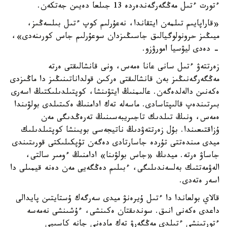
ءتورت ءتىل مەڭگەرگەندەردە 13 جىلعا دەيىن جەتكەن.
«قاراپايىم تىلمەن ايتقاندا، نەعۇرلىم كوپ ءتىل بىلسەڭىز،
ميىڭىز حرونولوگيالىق جاسىڭىزدان سوعۇرلىم جاس كورىنەدى»،
- دەدى ليۋسيا امورۋزو.
زەرتتەۋ ءتىل سانى عانا ەمەس، ونى قانشالىقتى ەرتە
مەڭگەرگەنىڭىز بەن قانشالىقتى ەركىن قولداناتىنىڭىز دا ماڭىزدى
ەكەنىن دالەلدەگەن. عالىمنىڭ ايتۋىنشا، كوپتىلدىلىكتىڭ اسەرى
بىرتىندەپ قالىپتاسادى. ماسەلە تەك ادامنىڭ ەكىتىلدى بولۋىندا
ەمەس، ونىڭ تىلدىك تاجىريبەسىنىڭ تەرەڭدىگى مەن
ۇزاقتىعىندا. بۇل زەرتتەۋدىڭ ناتيجەسى بويىنشا كوپتىلدىلىك
ميدى مىندەتتى تۇردە جاسارتادى دەگەن تۇپكىلىكتى قورىتىندى
جاساۋ ەرتە. ميدىڭ «جاس بولۋىنا» ادامنىڭ ءومىر سالتى،
الەۋمەتتىك بەلسەندىلىگى، ءبىلىم دەڭگەيى مەن دەنە قيمىلى دا
اسەر ەتەدى.
قالاي بولعاندا دا ءتىل ۇيرەنۋ ميدى سەرگەك ۇستايتىن پايدالى
داعدى ەكەنى انىق. سوندىقتان ەكىنشى، ءۇشىنشى نەمەسە
ءتورتىنشى ءتىلدى مەڭگەرۋ تەك مادەني جانە كاسىبي