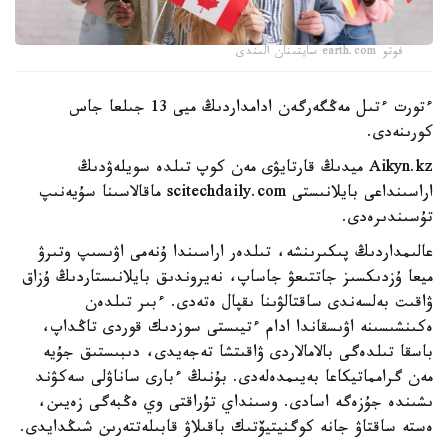
فوتو earth.com سايتىنان الىندى
ءتورت ءتىل مەڭگەرگەن ادامداردىڭ ميى 13 جىلعا جاس
كورىنەدى.
Aikyn.kz ميدىڭ قارتايۋى مەن كوپ تىلدە سويلەۋدىڭ
اراسىنداعى بايلانىستى scitechdaily.com ماقالاسىنا سۇيەنىپ
تۇسىندىرەدى.
عالىمداردىڭ پىكىرىنشە، تىلدەر اراسىندا ۇنەمى اۋىسىپ وتىرۋ
ميعا ۇزدىكسىز جاتتىعۋ جاساپ، نەيروندىق بايلانىستاردىڭ ۇزاق
ۋاقىت بەلسەندى ساقتالۋىنا ىقپال ەتەدى. ءبىر تىلدەن
ەكىنشىسىنە اۋىسقاندا ادام ءتيىستى سوزدىك قوردى تاڭداپ،
باسقا تىلدەگى بالامالاردى ۋاقىتشا تەجەيدى، دىبىستىق جۇيە
مەن گرامماتيكاعا بەيىمدەلەدى. بۇنىڭ ءبارى ساناۋلى سەكۋند
ىشىندە جۇزەگە اسادى. وسىنداي تۇراقتى وي ەڭبەگى زەيىن،
ەستە ساقتاۋ جانە كوگنيتيۆتىك باقىلاۋ قابىلەتتەرىن شىڭدايدى.