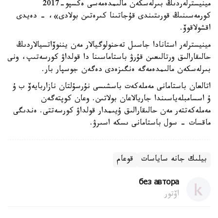
مينيسترلەردىڭ بىرلەسكەن مالىمدەمەسى ەكسپو-2017
كورمەسىنىڭ قورىتىندى قۇجاتىنا كىرەتىن بولادى»، - دەيدى
اقشولاقوۆ.
مينيسترلەر استانادا جاسىل تەحنولوگيالار مەن يننوۆاتسيالاردىڭ
حالىقارالىق ورتالىعىن قۇرۋ باستاماسىنا دا قولداۋ كورسەتىپ، ونى
بىرلەسكەن مالىمدەمەگە ەنگىزەدى دەگەن جوسپار بار.
اتالعان باستامانى مەملەكەت باسشىسى نۇرسۇلتان نازاربايەۆ ب ۇ
ۇ اسسامبلەياسىندا جاريالاعان بولاتىن. وعان كوپتەگەن
مەملەكەتتەر مەن حالىقارالىق ۇيىمدار قولداۋ كورسەتتى. ەندىگى
ماقسات - سول باستامانى ىسكە اسىرۋ.
بيلىك جانە ساياسات
قوعام
без автора
اۆتور