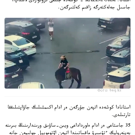
استانا. KAZINFORM - كوشەدە جىلقى تروتۋاردى لاستاپ،
جاسىل جەلەكتەرگە زاقىم كەلتىرگەن.
Фото: baq.kz
استانادا كوشەدە اتپەن جۇرگەن ەر ادام اكىمشىلىك جاۋاپتىلىققا
تارتىلدى.
35 جاستاعى ەر ادام ەلورداداعى ويىن-ساۋىق ورىندارىنىڭ بىرىنە
بەينەروليك ءتۇسىرۋ ماقساتىندا اتپەن اۆتوموبيل جولىمەن جانە