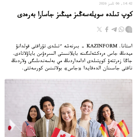
14:42, 06 تامىز 2026
كوپ تىلدە سويلەسەڭىز ميىڭىز جاسارا بەرەدى
استانا. KAZINFORM - بىرنەشە ءتىلدى تۇراقتى قولدانۋ
ميدىڭ جاس ەرەكشەلىگىنە بايلانىستى السىرەۋىن باياۋلاتادى.
جاڭا زەرتتەۋ كوپتىلدى ادامداردىڭ مي بەلسەندىلىگى ولاردىڭ
ناقتى جاسىنان الدەقايدا «جاس» بولاتىنىن كورسەتتى.