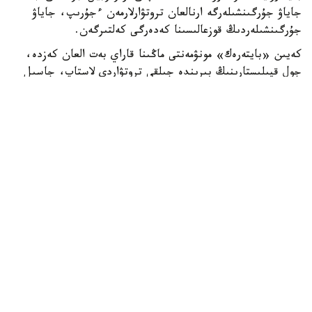
جاياۋ جۇرگىنشىلەرگە ارنالعان تروتۋارلارمەن ءجۇرىپ، جاياۋ
جۇرگىنشىلەردىڭ قوزعالىسىنا كەدەرگى كەلتىرگەن.
كەيىن «بايتەرەك» مونۋمەنتى ماڭىنا قاراي بەت العان كەزدە،
جول قيىلىستارىنىڭ بىرىندە جىلقى تروتۋاردى لاستاپ، جاسىل
جەلەكتەرگە زاقىم كەلتىرگەن.
وسىلايشا اباتتاندىرۋ سالاسىنداعى زاڭناما تالاپتارى بۇزىلعان.
اتالعان ەكى قۇقىق بۇزۋشىلىق فاكتىسى بويىنشا ەر ادام
اكىمشىلىك جاۋاپتىلىققا تارتىلدى. استانا قالاسىنىڭ پوليتسيا
دەپارتامەنتى قالا تۇرعىندارى مەن قوناقتارىن قازاقستان
رەسپۋبليكاسى زاڭناماسىنىڭ تالاپتارىن ساقتاۋعا،
اينالاسىنداعىلاردىڭ قۇقىقتارىن قۇرمەتتەۋگە جانە جول
قوزعالىسىنىڭ باسقا قاتىسۋشىلارى مەن جاياۋ جۇرگىنشىلەرگە
قولايسىزدىق نەمەسە قاۋىپ توندىرەتىن ارەكەتتەرگە جول
بەرمەۋگە شاقىرادى، - دەپ حابارلادى استانا قالاسىنىڭ پ د
باسپا ءسوز قىزمەتى.