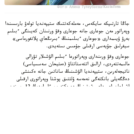
Фото: Алина Тулеубаева/Kazinform
جاڭا تارتىپكە سايكەس، مەملەكەتتىك ستيپەنديا تولەۋ بارىسىندا
وپەراتور مەن جوعارى جانە جوعارى وقۋ ورنىنان كەيىنگى ءبىلىم
بەرۋ ۇيىمدارى «جوعارى ءبىلىمنىڭ ءبىرىڭعاي پلاتفورماسى»
سيفرلىق جۇيەسى ارقىلى جۇمىس ىستەيدى.
جوعارى وقۋ ورىندارى وپەراتورعا ءبىلىم الۋشىلار تۋرالى
مالىمەتتەردى، ارالىق اتتەستاتتاۋ (ەمتيحان سەسسياسى)
ناتيجەلەرىن، ستيپەنديا الۋشىنىڭ ساناتىن جانە ەكىنشى
دەڭگەيلى بانكتەگى نەمەسە ۇلتتىق پوشتا وپەراتورى ارقىلى
اشىلعان اعىمداعى شوتىنىڭ دەرەكتەرىن ءار ايدىڭ 12-سىنەن
كەشىكتىرمەي جىبەرۋى ءتيىس.
ەگەر ايدىڭ 12- ءسى دەمالىس كۇنىنە سايكەس كەلسە، قۇجات
تاپسىرۋ مەرزىمى ودان كەيىنگى العاشقى جۇمىس كۇنىنە
اۋىستىرىلادى.
وپەراتور جوعارى وقۋ ورىندارىنان كەلىپ تۇسكەن مالىمەتتەردى