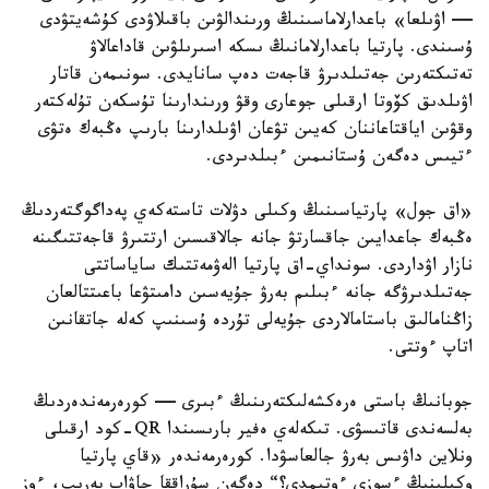
— اۋىلعا» باعدارلاماسىنىڭ ورىندالۋىن باقىلاۋدى كۇشەيتۋدى
ۇسىندى. پارتيا باعدارلامانىڭ ىسكە اسىرىلۋىن قاداعالاۋ
تەتىكتەرىن جەتىلدىرۋ قاجەت دەپ سانايدى. سونىمەن قاتار
اۋىلدىق كۆوتا ارقىلى جوعارى وقۋ ورىندارىنا تۇسكەن تۇلەكتەر
وقۋىن اياقتاعاننان كەيىن تۋعان اۋىلدارىنا بارىپ ەڭبەك ەتۋى
ءتيىس دەگەن ۇستانىمىن ءبىلدىردى.
«اق جول» پارتياسىنىڭ وكىلى دۋلات تاستەكەي پەداگوگتەردىڭ
ەڭبەك جاعدايىن جاقسارتۋ جانە جالاقىسىن ارتتىرۋ قاجەتتىگىنە
نازار اۋداردى. سونداي-اق پارتيا الەۋمەتتىك ساياساتتى
جەتىلدىرۋگە جانە ءبىلىم بەرۋ جۇيەسىن دامىتۋعا باعىتتالعان
زاڭنامالىق باستامالاردى جۇيەلى تۇردە ۇسىنىپ كەلە جاتقانىن
اتاپ ءوتتى.
جوبانىڭ باستى ەرەكشەلىكتەرىنىڭ ءبىرى — كورەرمەندەردىڭ
بەلسەندى قاتىسۋى. تىكەلەي ەفير بارىسىندا QR-كود ارقىلى
ونلاين داۋىس بەرۋ جالعاسۋدا. كورەرمەندەر «قاي پارتيا
وكىلىنىڭ ءسوزى ءوتىمدى؟“ دەگەن سۇراققا جاۋاپ بەرىپ، ءوز