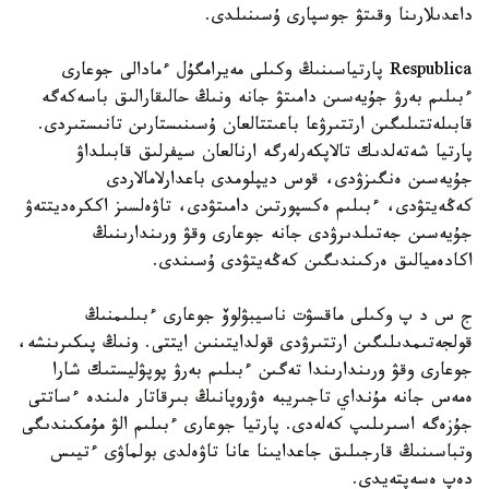
داعدىلارىنا وقىتۋ جوسپارى ۇسىنىلدى.
Respublica پارتياسىنىڭ وكىلى مەيرامگۇل ءمادالى جوعارى
ءبىلىم بەرۋ جۇيەسىن دامىتۋ جانە ونىڭ حالىقارالىق باسەكەگە
قابىلەتتىلىگىن ارتتىرۋعا باعىتتالعان ۇسىنىستارىن تانىستىردى.
پارتيا شەتەلدىك تالاپكەرلەرگە ارنالعان سيفرلىق قابىلداۋ
جۇيەسىن ەنگىزۋدى، قوس ديپلومدى باعدارلامالاردى
كەڭەيتۋدى، ءبىلىم ەكسپورتىن دامىتۋدى، تاۋەلسىز اككرەديتتەۋ
جۇيەسىن جەتىلدىرۋدى جانە جوعارى وقۋ ورىندارىنىڭ
اكادەميالىق ەركىندىگىن كەڭەيتۋدى ۇسىندى.
ج س د پ وكىلى ماقسۋت ناسيبۋلوۆ جوعارى ءبىلىمنىڭ
قولجەتىمدىلىگىن ارتتىرۋدى قولدايتىنىن ايتتى. ونىڭ پىكىرىنشە،
جوعارى وقۋ ورىندارىندا تەگىن ءبىلىم بەرۋ پوپۋليستىك شارا
ەمەس جانە مۇنداي تاجىريبە ەۋروپانىڭ بىرقاتار ەلىندە ءساتتى
جۇزەگە اسىرىلىپ كەلەدى. پارتيا جوعارى ءبىلىم الۋ مۇمكىندىگى
وتباسىنىڭ قارجىلىق جاعدايىنا عانا تاۋەلدى بولماۋى ءتيىس
دەپ ەسەپتەيدى.