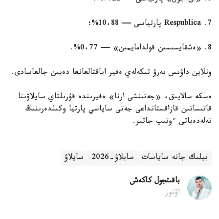
7. Respublica پارتياسى — 10،88%؛
8. «ەشقايسىسىن قولدامايمىن» — 0،77%.
ونلاين داۋىس بەرۋ تىكەلەي ەفير اياقتالعانعا دەيىن جالعاسادى.
ەسكە سالايىق، «جەتىنشى ارنا» ەفيرىندە قۇرىلتاي سايلاۋىنا
قاتىساتىن قازاقستانداعى جەتى ساياسي پارتيا وكىلدەرىنىڭ
تەلەدەباتى ءوتىپ جاتىر.
بيلىك جانە ساياسات
سايلاۋ-2026
سايلاۋ
باقىتجول كاكەش
اۆتور