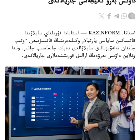
داۋىس بەرۋ ناتيجەسى جاريالاندى
استانا. KAZINFORM — استانادا قۇرىلتاي سايلاۋىنا
قاتىساتىن ساياسي پارتيالار وكىلدەرىنىڭ قاتىسۋىمەن ءوتىپ
جاتقان تەلەۆيزيالىق سايلاۋالدى دەبات جالعاسىپ جاتىر. وندا
ونلاين داۋىس بەرۋدىڭ ارالىق قورىتىندىلارى جاريالاندى.