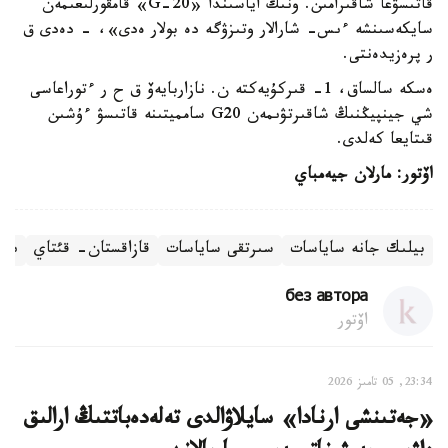
قاتىسۋعا شاقىرامىن. ونىڭ اياسىندا «G-20» قامقورلىعىمەن
سايكەسىنشە ءىس- شارالار وتىزۋگە دە بولار ەدى»، - دەدى ق
ر پرەزيدەنتى.
ەسكە سالساق، 1- قىركۇيەكتە ن. نازاربايەۆ ق ح ر ءتوراعاسى
شي جينپيڭنىڭ شاقىرتۋىمەن G20 سامميتىنە قاتىسۋ ءۇشىن
قىتايعا كەلدى.
اۆتور: مارلان جيەمباي
بيلىك جانە ساياسات
سىرتقى ساياسات
قازاقستان- قئتاي
ىقپ
без автора
اۆتور
23:34, 05 تامىز 2026
«جەتىنشى ارنادا» سايلاۋالدى تەلەدەباتتىڭ ارالىق