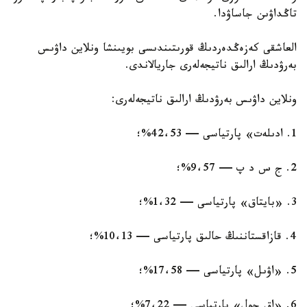
تاڭداۋىن جاساۋدا.
العاشقى كەزەڭدەردىڭ قورىتىندىسى بويىنشا ونلاين داۋىس
بەرۋدىڭ ارالىق ناتيجەلەرى جاريالاندى.
ونلاين داۋىس بەرۋدىڭ ارالىق ناتيجەلەرى:
1. ادىلەت» پارتياسى — 42،53%؛
2. ج س د پ — 9،57%؛
3. «بايتاق» پارتياسى — 1،32%؛
4. قازاقستاننىڭ حالىق پارتياسى — 10،13%؛
5. «اۋىل» پارتياسى — 17،58%؛
6. «اق جول» پارتياسى — 7،22%؛