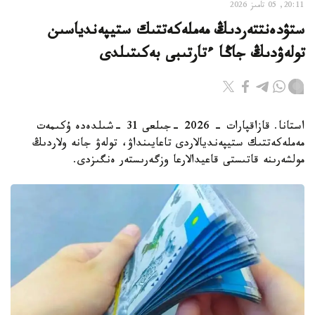
20:11, 05 تامىز 2026
ستۋدەنتتەردىڭ مەملەكەتتىك ستيپەندياسىن
تولەۋدىڭ جاڭا ءتارتىبى بەكىتىلدى
استانا. قازاقپارات - 2026 -جىلعى 31 -شىلدەدە ۇكىمەت
مەملەكەتتىك ستيپەنديالاردى تاعايىنداۋ، تولەۋ جانە ولاردىڭ
مولشەرىنە قاتىستى قاعيدالارعا وزگەرىستەر ەنگىزدى.