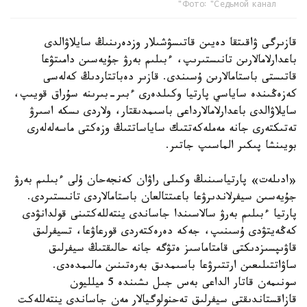
Фото: "Седьмой канал"
قازىرگى ۋاقىتقا دەيىن قاتىسۋشىلار وزدەرىنىڭ سايلاۋالدى
باعدارلامالارىن تانىستىرىپ، ءبىلىم بەرۋ جۇيەسىن دامىتۋعا
قاتىستى باستامالارىن ۇسىندى. قازىر دەباتتاردىڭ كەلەسى
كەزەڭىندە ساياسي پارتيا وكىلدەرى ءبىر-بىرىنە سۇراق قويىپ،
سايلاۋالدى باعدارلامالارداعى باسىمدىقتار، ولاردى ىسكە اسىرۋ
تەتىكتەرى جانە مەملەكەتتىك ساياساتتىڭ وزەكتى ماسەلەلەرى
بويىنشا پىكىر الماسىپ جاتىر.
«ادىلەت» پارتياسىنىڭ وكىلى راۋان كەنجەحان ۇلى ءبىلىم بەرۋ
جۇيەسىن سيفرلاندىرۋعا باعىتتالعان باستامالاردى تانىستىردى.
پارتيا ءبىلىم بەرۋ سالاسىندا جاساندى ينتەللەكتىنى قولدانۋدى
كەڭەيتۋدى ۇسىنىپ، جەكە دەرەكتەردى قورعاۋعا، تسيفرلىق
قاۋىپسىزدىكتى قامتاماسىز ەتۋگە جانە حالىقتىڭ سيفرلىق
ساۋاتتىلىعىن ارتتىرۋعا باسىمدىق بەرەتىنىن مالىمدەدى.
سونىمەن قاتار الداعى بەس جىل ىشىندە 5 ميلليون
قازاقستاندىقتى سيفرلىق تەحنولوگيالار مەن جاساندى ينتەللەكت