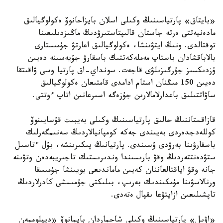
«بايتاق» پارتياسىنىڭ وكىلى اسلان بايزاحانوۆ ەكولوگيالىق
مادەنيەتتى ەرتە جاستان قالىپتاستىرۋدىڭ ماڭىزدىلىعىنا
توقتالدى. ونىڭ ايتۋىنشا، ەكولوگيالىق اعارتۋ جۇمىستارى
بالاباقشادان باستاپ مەملەكەتتىك باسقارۋ جۇيەسىنە دەيىن
ۇزدىكسىز جۇرگىزىلۋى قاجەت. سونداي-اق پارتيا وسى ۋاقىتقا
دەيىن 150 مىڭنان استام ادامدى قامتىعان ەكولوگيالىق
ساۋاتتىلىق باعدارلامالارىن جۇزەگە اسىرعانىن اتاپ ءوتتى.
قازاقستاننىڭ حالىق پارتياسىنىڭ وكىلى بەيبىت قۇسايىنوۆ
كوللەدجدەردى بەيىندى جەكە كومپانيالاردىڭ سەنىمگەرلىك
باسقارۋىنا بەرۋدى ۇسىندى. پارتيانىڭ پىكىرىنشە، بۇل ءتاسىل
ستۋدەنتتەردىڭ وقۋ بارىسىندا وندىرىستىك تاجىريبەدەن وتۋىنە
جانە وقۋ اياقتالعاننان كەيىن ماماندىعى بويىنشا جۇمىسقا
ورنالاسۋىنا مۇمكىندىك بەرىپ، بىلىكتى جۇمىسشى كادرلاردىڭ
تاپشىلىعىن ازايتۋعا ىقپال ەتەدى.
«اۋىل» پارتياسىنىڭ وكىلى شاحماردان بايمانوۆ «ديپلوممەن