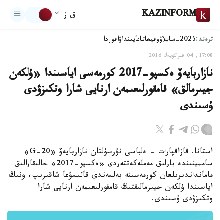
KAZINFORM
ق ز
ترەند:
2026-سايلاۋ
وقيعا
تاعايىنداۋ
اقوردا
17:08, 04 قىركۇيەك 2016
نازاربايەۆ ەكسپو-2017 كورمەسى اياسىندا «ۇلكەن
جيىرمالق» قامقورلىعىمەن ارنايى شارا وتكىزۋدى
ۇسىندى
استانا. قازاقپارات - ەلباسى نۇرسۇلتان نازاربايەۆ «G-20»
سامميتىندە بارلىق مەملەكەتتەردى «ەكسپو-2017» حالىقارالىق
مامانداندىرىلعان كورمەسىنە بەلسەندى قاتىسۋعا شاقىرىپ، ونىڭ
اياسىندا ۇلكەن جيىرمالىقتىڭ قامقورلىعىمەن ارنايى شارا
وتكىزۋدى ۇسىندى.