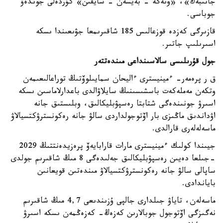
جانىبەك»، «ونەگە - بەيسەن - سايقىن» كۇردەلى جوندەۋ
جوباسى.
قازىرگى كەزدە قوزعالىس 185 شاقىرىمعا جۋىعىندا ىسكە
اسىرىلىپ جاتىر.
جول قۇرىلىسى سالاسىنداعى مىندەتتەر
ق ر پرەمەر- ءمينيسترى ءاليحان سمايىلوۆتىڭ توراعالىعىمەن
وتكەن مەملەكەت باسشىسىنىڭ سايلاۋالدى باعدارلاماسىن ىسكە
اسىرۋ جونىندەگى شتابتا رەسپۋبليكالىق، وبلىستىق جانە
اۋداندىق ماڭىزى بار اۆتوجولداردى سالۋ جانە رەكونسترۋكتسيالاۋ
ماسەلەلەرى قارالدى.
جيىندا كولىك ءمينيسترى مارات قارابايەۆ پرەزيدەنتتىڭ 2029
-جىلعا دەيىن رەسپۋبليكالىق جەلىدەگى 8 مىڭ شاقىرىم جولدى
ساپالى سالۋ جانە رەكونسترۋكتسيالاۋ مىندەتىن قويعانىن
باياندادى.
ماسەلەن، تاياۋ جىلدارى جالپى ۇزىندىعى 4,7 مىڭ شاقىرىم
نەگىزگى اۆتوجول جوبالارىن كەزەڭ- كەزەڭمەن ىسكە اسىرۋ