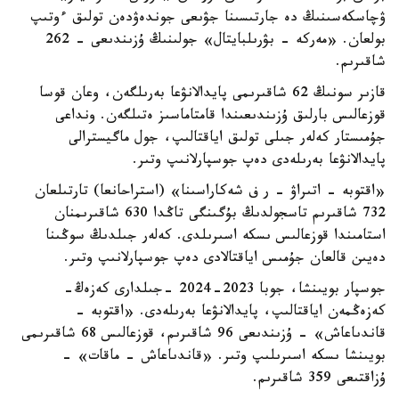
ۋچاسكەسىنىڭ دە جارتىسىنا جۋىعى جوندەۋدەن تولىق ءوتىپ
بولعان. «مەركە - بۋرىلبايتال» جولىنىڭ ۇزىندىعى - 262
شاقىرىم.
قازىر سونىڭ 62 شاقىرىمى پايدالانۋعا بەرىلگەن، وعان قوسا
قوزعالىس بارلىق ۇزىندىعىندا قامتاماسىز ەتىلگەن. ونداعى
جۇمىستار كەلەر جىلى تولىق اياقتالىپ، جول ماگيسترالى
پايدالانۋعا بەرىلەدى دەپ جوسپارلانىپ وتىر.
«اقتوبە - اتىراۋ – ر ف شەكاراسىنا» (استراحانعا) تارتىلعان
732 شاقىرىم تاسجولدىڭ بۇگىنگى تاڭدا 630 شاقىرىمنان
استامىندا قوزعالىس ىسكە اسىرىلدى. كەلەر جىلدىڭ سوڭىنا
دەيىن قالعان جۇمىس اياقتالادى دەپ جوسپارلانىپ وتىر.
جوسپار بويىنشا، جوبا 2023-2024 -جىلدارى كەزەڭ-
كەزەڭمەن اياقتالىپ، پايدالانۋعا بەرىلەدى. «اقتوبە -
قاندىاعاش» - ۇزىندىعى 96 شاقىرىم، قوزعالىس 68 شاقىرىمى
بويىنشا ىسكە اسىرىلىپ وتىر. «قاندىاعاش - ماقات» -
ۇزاقتىعى 359 شاقىرىم.