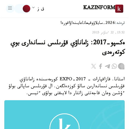
KAZINFORM
ق ز
ترەند:
2026-سايلاۋ
وقيعا
تاعايىنداۋ
اقوردا
15:52, 22 ءساۋىر 2015
ەكسپو-2017: زاماناۋي قۇرىلىس نىساندارى بوي
كوتەرەدى
استانا. قازاقپارات - EXPO-2017 كورمەسىندە زاماناۋي
قۇرىلىس نىساندارىن سالۋ كوزدەلگەن. ال قۇرىلىس ساپالى بولۋ
ءۇشىن وعان قاجەتتى زاتتار دا لايىقتى بولۋى ءتيىس.