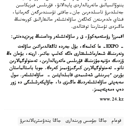
يننوۆاتسيالىق ماتەريالداردى پايدالانۋ، قۇرىلىس فيزيكاسىن
جەتىلدىرۋ تاسىلدەرىن جان-جاقتى تۇسىندىرگەن گەرمانيا،
قىتاي ەلدەرىنەن كەلگەن ساۋلەتشىلەر حالىقارالىق كورمەنىڭ
ماڭىزدى تۇستارىنا توقتالدى.
اقمىرزا رۇستەمبەكوۆ، ق ر ساۋلەتشىلەر وداعىنىڭ پرەزيدەنتى:
- EXPO- عا كەلسەك، بۇل جەردە تاڭقالدىراتىن ساۋلەت
ونەرىنىڭ شىعارماشىلىقتارى ەلگە كەلىپ جاتىر. ارينە، بۇعان ەڭ
ۇزدىك دۇنيەجۇزىنىڭ قۇرىلىس ماتەريالدارىن، تەحنولوگيالارىن
نانو- تەحنولوگيالارىن كىرگىزۋىمىز كەرەك. جوبا باستالماستان
بۇرىن ءبىرىنشى شەشىمدى قابىلدايتىن - ساۋلەتشىلەر. سول
سەبەپتى ساۋلەتشىلەردىڭ ماڭىزى دا، جاۋاپكەرشىلىگى دە زور
دەپ ەسەپتەيمىز.
www.24.kz
قوعام
جاڭا جۇمىس ورىندارى
جاڭا يندۋستريالاندىرۋ