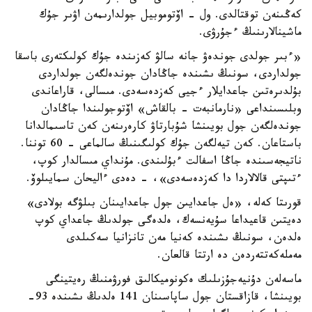
كەڭىنەن توقتالدى. ول - اۆتوموبيل جولدارىمەن اۋىر جۇك
ماشينالارىنىڭ ءجۇرۋى.
«ءبىر جولدى جوندەۋ جانە سالۋ كەزىندە جۇك كولىكتەرى باسقا
جولداردى، سونىڭ ىشىندە جاڭادان جوندەلگەن جولداردى
بۇلدىرەتىن جاعدايلار ءجيى كەزدەسەدى. مىسالى، قاراعاندى
وبلىسىنداعى «نارمانبەت - بالقاش» اۆتوجولىندا جاڭادان
جوندەلگەن جول بويىنشا شۇبارتاۋ كارەرىنەن كەن تاسىمالدانا
باستاعان. كەن تيەلگەن جۇك كولىگىنىڭ سالماعى - 60 توننا.
ناتيجەسىندە جاڭا اسفالت ءبۇلىندى. مۇنداي مىسالدار كوپ،
ءتىپتى قالالاردا دا كەزدەسەدى»، - دەدى ءاليحان سمايىلوۆ.
قورىتا كەلە، «ەل جاعدايىن جول جاعدايىنان بىلۋگە بولادى»
دەيتىن قاعيداعا سۇيەنسەك، ەلدەگى جولدىڭ جاعداي كوپ
ەلدەن، سونىڭ ىشىندە كەنيا مەن تانزانيا سەكىلدى
مەملەكەتتەردەن دە ارتتا قالعان.
ماسەلەن دۇنيەجۇزىلىك ەكونوميكالىق فورۋمنىڭ رەيتينگى
بويىنشا، قازاقستان جول ساپاسىنان 141 ەلدىڭ ىشىندە 93-