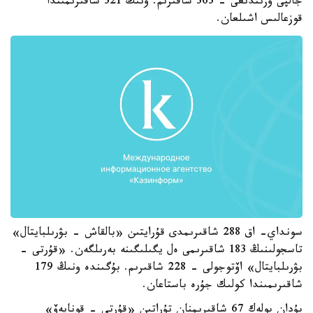
جالپى ۇزىندىعى - 363 شاقىرىم. ونىڭ 321 شاقىرىمىندا
قوزعالىس اشىلعان.
سونداي- اق 288 شاقىرىمدى قۇرايتىن «بالقاش - بۋرىلبايتال»
تاسجولىنىڭ 183 شاقىرىمى ەل يگىلىگىنە بەرىلگەن. «قۇرتى -
بۋرىلبايتال» اۆتوجولى - 228 شاقىرىم. بۇگىندە ونىڭ 179
شاقىرىمىندا كولىك جۇرە باستاعان.
بۇدان بولەك 67 شاقىرىمنان تۇراتىن «قۇرتى - قونايەۆ»