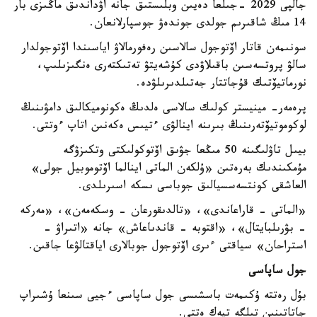
جالپى 2029 -جىلعا دەيىن وبلىستىق جانە اۋداندىق ماڭىزى بار
14 مىڭ شاقىرىم جولدى جوندەۋ جوسپارلانعان.
سونىمەن قاتار اۆتوجول سالاسىن رەفورمالاۋ اياسىندا اۆتوجولدار
سالۋ پروتسەسىن باقىلاۋدى كۇشەيتۋ تەتىكتەرى ەنگىزىلىپ،
نورماتيۆتىك قۇجاتتار جەتىلدىرىلۋدە.
پرەمەر- مينيستر كولىك سالاسى ەلدىڭ ەكونوميكالىق دامۋىنىڭ
لوكوموتيۆتەرىنىڭ بىرىنە اينالۋى ءتيىس ەكەنىن اتاپ ءوتتى.
بيىل تاۋلىگىنە 50 مىڭعا جۋىق اۆتوكولىكتى وتكىزۋگە
مۇمكىندىك بەرەتىن «ۇلكەن الماتى اينالما اۆتوموبيل جولى»
العاشقى كونتسەسسيالىق جوباسى ىسكە اسىرىلدى.
«الماتى - قاراعاندى»، «تالدىقورعان - وسكەمەن»، «مەركە
- بۋرىلبايتال»، «اقتوبە - قاندىاعاش» جانە «اتىراۋ -
استراحان» سياقتى ءىرى اۆتوجول جوبالارى اياقتالۋعا جاقىن.
جول ساپاسى
بۇل رەتتە ۇكىمەت باسشىسى جول ساپاسى ءجيى سىنعا ۇشىراپ
جاتاتىنىن تىلگە تيەك ەتتى.