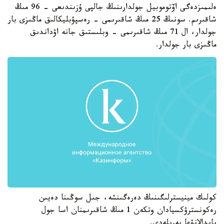
ەلىمىزدەگى اۆتوموبيل جولدارىنىڭ جالپى ۇزىندىعى - 96 مىڭ
شاقىرىم. سونىڭ 25 مىڭ شاقىرىمى - رەسپۋبليكالىق ماڭىزى بار
جولدار، ال 71 مىڭ شاقىرىمى - وبلىستىق جانە اۋداندىق
ماڭىزى بار جولدار.
كولىك مينيسترلىگىنىڭ دەرەگىنشە، جىل سوڭىنا دەيىن
رەكونسترۋكسيادان وتكەن 1 مىڭ شاقىرىمنان اسا جول
پايدالانۋعا بەرىلەدى.