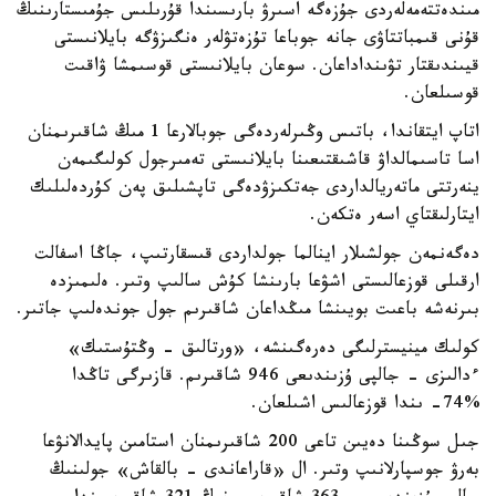
مىندەتتەمەلەردى جۇزەگە اسىرۋ بارىسىندا قۇرىلىس جۇمىستارىنىڭ
قۇنى قىمباتتاۋى جانە جوباعا تۇزەتۋلەر ەنگىزۋگە بايلانىستى
قيىندىقتار تۋىنداداعان. سوعان بايلانىستى قوسىمشا ۋاقىت
قوسىلعان.
اتاپ ايتقاندا، باتىس وڭىرلەردەگى جوبالارعا 1 مىڭ شاقىرىمنان
اسا تاسىمالداۋ قاشىقتىعىنا بايلانىستى تەمىرجول كولىگىمەن
ينەرتتى ماتەريالداردى جەتكىزۋدەگى تاپشىلىق پەن كۇردەلىلىك
ايتارلىقتاي اسەر ەتكەن.
دەگەنمەن جولشىلار اينالما جولداردى قىسقارتىپ، جاڭا اسفالت
ارقىلى قوزعالىستى اشۋعا بارىنشا كۇش سالىپ وتىر. ەلىمىزدە
بىرنەشە باعىت بويىنشا مىڭداعان شاقىرىم جول جوندەلىپ جاتىر.
كولىك مينيسترلىگى دەرەگىنشە، «ورتالىق - وڭتۇستىك»
ءدالىزى - جالپى ۇزىندىعى 946 شاقىرىم. قازىرگى تاڭدا
%74- ىندا قوزعالىس اشىلعان.
جىل سوڭىنا دەيىن تاعى 200 شاقىرىمنان استامىن پايدالانۋعا
بەرۋ جوسپارلانىپ وتىر. ال «قاراعاندى - بالقاش» جولىنىڭ