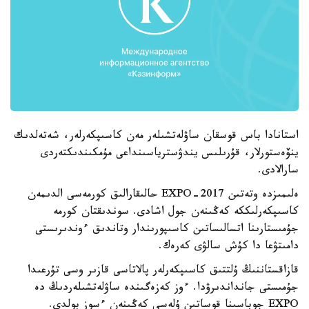
استانادا باس قوسقان ساۋلەتشىلەر مەن كاسىپكەرلەر، شەتەلدىك
ينۆەستورلار، قۇرىلىس يندۋسترياسىنداعى مۇمكىندىكتەردى
سارالادى.
ەلىمىزدە وتەتىن EXPO-2017 حالىقارالىق كورمەسى الدىمەن
كاسىپكەرلىككە كەڭىنەن جول اشادى. سوندىقتان كورمە
جۇمىستارىنا اتسالىساتىن كاسىپورىندار وتاندىق ءوندىرىستى
دامىتۋعا دا كۇش سالۋى كەرەك.
قازاقستاننىڭ ۇلتتىق كاسىپكەرلەر پالاتاسى قازىر وسى تۇرعىدا
جۇمىستى جانداندىرۋدا. ءوز كەزەگىندە ساۋلەتشىلەردىڭ دە
EXPO جوباسىنا قوساتىن ۇلەسى كەڭىنەن ءسوز بولدى.