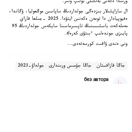
ورىندا ەكەنى بەلگىلى بولىپ وتىر.
ال ساراپشىلار بىزدەگى جولداردىڭ ساپاسىن موڭعوليا، ۋگاندا،
ەفيوپيادان دا تومەن ەكەنىن ايتۋدا. 2025 -جىلعا قاراي
مەملەكەت باسشىسىنىڭ تاپسىرماسىنا سايكەس جولداردىڭ 95
پايىزى جوندەلىپ ءبىتۋى كەرەك.
ونى ەندى ۋاقىت كورسەتەدى...
جاڭا قازاقستان
جاڭا جۇمىس ورىندارى
جولداۋ-2023
без автора
اۆتور
12:27, 20 مامىر 2022
قاعازدا بارلىعى ءمىنسىز، ال ومىردە مۇلدە باسقا
كورىنىس - نۇرتورە ءجۇسىپ