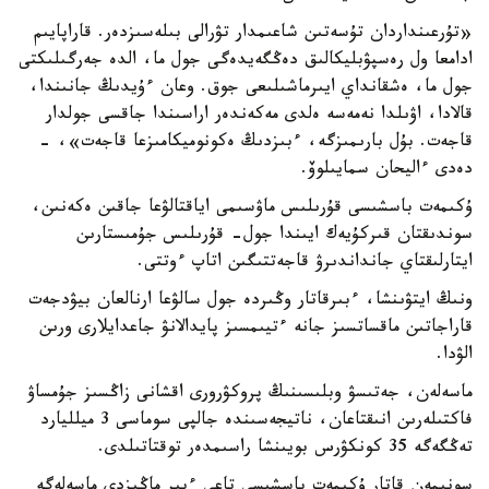
«تۇرعىنداردان تۇسەتىن شاعىمدار تۋرالى بىلەسىزدەر. قاراپايىم
ادامعا ول رەسپۋبليكالىق دەڭگەيدەگى جول ما، الدە جەرگىلىكتى
جول ما، ەشقانداي ايىرماشىلىعى جوق. وعان ءۇيدىڭ جانىندا،
قالادا، اۋىلدا نەمەسە ەلدى مەكەندەر اراسىندا جاقسى جولدار
قاجەت. بۇل بارىمىزگە، ءبىزدىڭ ەكونوميكامىزعا قاجەت»، -
دەدى ءاليحان سمايىلوۆ.
ۇكىمەت باسشىسى قۇرىلىس ماۋسىمى اياقتالۋعا جاقىن ەكەنىن،
سوندىقتان قىركۇيەك ايىندا جول- قۇرىلىس جۇمىستارىن
ايتارلىقتاي جانداندىرۋ قاجەتتىگىن اتاپ ءوتتى.
ونىڭ ايتۋىنشا، ءبىرقاتار وڭىردە جول سالۋعا ارنالعان بيۋدجەت
قاراجاتىن ماقساتسىز جانە ءتيىمسىز پايدالانۋ جاعدايلارى ورىن
الۋدا.
ماسەلەن، جەتىسۋ وبلىسىنىڭ پروكۋرورى اقشانى زاڭسىز جۇمساۋ
فاكتىلەرىن انىقتاعان، ناتيجەسىندە جالپى سوماسى 3 ميلليارد
تەڭگەگە 35 كونكۋرس بويىنشا راسىمدەر توقتاتىلدى.
سونىمەن قاتار ۇكىمەت باسشىسى تاعى ءبىر ماڭىزدى ماسەلەگە