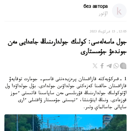
без автора
اۆتور
12:05, 15 قىركۇيەك 2023
جول ماسەلەسى: كولىك جولدارىنىڭ جاعدايى مەن
جوندەۋ جۇمىستارى
1 -قىركۇيەكتە قازاقستان پرەزيدەنتى قاسىم- جومارت توقايەۆ
قازاقستان حالقىنا كەزەكتى جولداۋىن جولدادى. بۇل جولداۋدا ول
اۆتوكولىك جولدارىنىڭ قۇرىلىسى مەن ساپاسىنا قاتىستى ءسوز
قوزعادى. ونىڭ ايتۋىنشا، ءتيىستى جۇمىستار ۋاقتىلى ءارى
ساپالى جاسالماي وتىر.