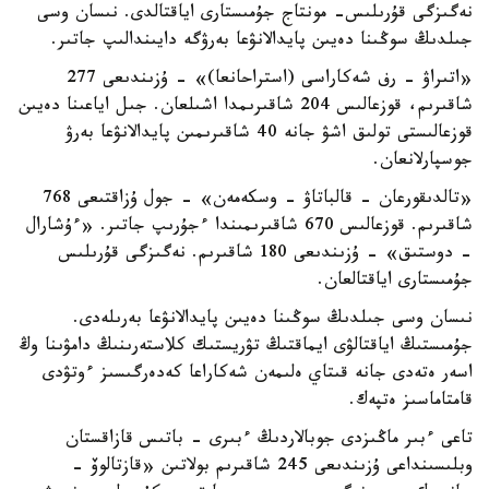
نەگىزگى قۇرىلىس- مونتاج جۇمىستارى اياقتالدى. نىسان وسى
جىلدىڭ سوڭىنا دەيىن پايدالانۋعا بەرۋگە دايىندالىپ جاتىر.
«اتىراۋ - رف شەكاراسى (استراحانعا)» - ۇزىندىعى 277
شاقىرىم، قوزعالىس 204 شاقىرىمدا اشىلعان. جىل اياعىنا دەيىن
قوزعالىستى تولىق اشۋ جانە 40 شاقىرىمىن پايدالانۋعا بەرۋ
جوسپارلانعان.
«تالدىقورعان - قالباتاۋ - وسكەمەن» - جول ۇزاقتىعى 768
شاقىرىم. قوزعالىس 670 شاقىرىمىندا ءجۇرىپ جاتىر. «ءۇشارال
- دوستىق» - ۇزىندىعى 180 شاقىرىم. نەگىزگى قۇرىلىس
جۇمىستارى اياقتالعان.
نىسان وسى جىلدىڭ سوڭىنا دەيىن پايدالانۋعا بەرىلەدى.
جۇمىستىڭ اياقتالۋى ايماقتىڭ تۋريستىك كلاستەرىنىڭ دامۋىنا وڭ
اسەر ەتەدى جانە قىتاي ەلىمەن شەكاراعا كەدەرگىسىز ءوتۋدى
قامتاماسىز ەتپەك.
تاعى ءبىر ماڭىزدى جوبالاردىڭ ءبىرى - باتىس قازاقستان
وبلىسىنداعى ۇزىندىعى 245 شاقىرىم بولاتىن «قازتالوۆ -