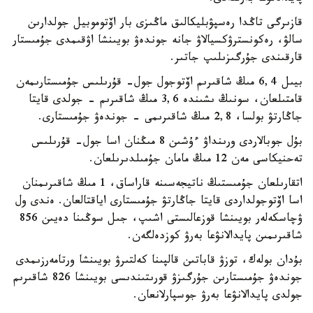
قازىرگى تاڭدا رەسپۋبليكالىق ماڭىزى بار اۆتوموبيل جولدارىن
سالۋ، رەكونسترۋكسيالاۋ جانە جوندەۋ بويىنشا اۋقىمدى جۇمىستار
قارقىندى جۇرگىزىلىپ جاتىر.
بيىل 6,4 مىڭ شاقىرىم اۆتوجول جول- قۇرىلىس جۇمىستارىمەن
قامتىلعان، سونىڭ ىشىندە 3,6 مىڭ شاقىرىم - جولدى قايتا
جاڭارتۋ بولسا، 2,8 مىڭ شاقىرىمى - جوندەۋ جۇمىستارى.
بۇل جوبالاردى ورىنداۋ ءۇشىن 8 مىڭنان اسا جول- قۇرىلىس
تەحنيكاسى مەن 12 مىڭ مامان جۇمىلدىرىلعان.
اتقارىلعان جۇمىستىڭ ناتيجەسىنە قاراساق، 1 مىڭ شاقىرىمنان
اسا اۆتوجولداردى قايتا جاڭارتۋ جۇمىستارى اياقتالعان. ەندى ول
ۋچاسكەلەر بويىنشا قوزعالىستى اشىپ، جىل سوڭىنا دەيىن 856
شاقىرىمىن پايدالانۋعا بەرۋ كوزدەلگەن.
بۇدان بولەك، توزۋ قاباتىن قالپىنا كەلتىرۋ بويىنشا ورتامەرزىمدى
جوندەۋ جۇمىستارىن جۇرگىزۋ قورىتىندىسى بويىنشا 826 شاقىرىم
جولدى پايدالانۋعا بەرۋ جوسپارلانعان.