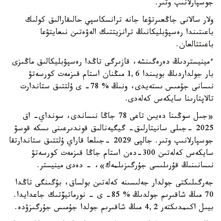
جوسپارلانىپ وتىر.
ولار سالانى جاڭعىرتۋعا جانە ترانسكاسپي حالىقارالىق كولىك
باعىتىندا رەسپۋبليكانىڭ ترانزيتتىك الەۋەتىن نىعايتۋعا
باعىتتالعان.
ءمينيستردىڭ دەرەگىنشە، قازىرگى تاڭدا رەسپۋبليكالىق ماڭىزى
بار جولداردىڭ بويىندا 1,6 مىڭنان استام قىزمەت كورسەتۋ
نىسانى جۇمىس ىستەيدى، ونىڭ % 78- ى ۇلتتىق ستاندارت
تالاپتارىنا سايكەس كەلەدى.
«جىل سوڭىنا دەيىن تاعى 78 جاڭا نىساندى، سونداي- اق
2025 -جىلى سانيتارلىق- گيگيەنالىق قوندىرعىنى ىسكە قوسۋ
جوسپارلانىپ وتىر. جالپى 2029 -جىلعا قاراي ۇلتتىق ستاندارتقا
سايكەس كەلەتىن 300-دەن استام جاڭا قىزمەت كورسەتۋ
نىسانىنىڭ قۇرىلىسى جۇرگىزىلمەك»، - دەدى مينيستر.
جەرگىلىكتى جولدار جەلىسىنە كەلەتىن بولساق، بۇگىنگى تاڭدا
70 مىڭ شاقىرىم جولدىڭ % 85- ى - نورماتيۆتىك جاعدايدا.
بيىل اكىمدىكتەر 4,2 مىڭ شاقىرىم جولدا جۇمىس جۇرگىزۋدە.