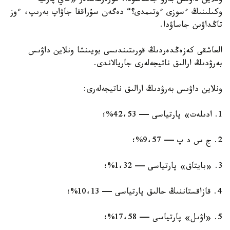
ونلاين داۋىس بەرۋ جالعاسۋدا. كورەرمەندەر «قاي پارتيا
وكىلىنىڭ ءسوزى ءوتىمدى؟“ دەگەن سۇراققا جاۋاپ بەرىپ، ءوز
تاڭداۋىن جاساۋدا.
العاشقى كەزەڭدەردىڭ قورىتىندىسى بويىنشا ونلاين داۋىس
بەرۋدىڭ ارالىق ناتيجەلەرى جاريالاندى.
ونلاين داۋىس بەرۋدىڭ ارالىق ناتيجەلەرى:
1. ادىلەت» پارتياسى — 42،53%؛
2. ج س د پ — 9،57%؛
3. «بايتاق» پارتياسى — 1،32%؛
4. قازاقستاننىڭ حالىق پارتياسى — 10،13%؛
5. «اۋىل» پارتياسى — 17،58%؛