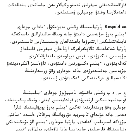
قازاقستاندىقتى سيفرلىق تەحنولوگيالار مەن جاساندى ينتەللەكت
داعدىلارىنا وقىتۋ جوسپارى ۇسىنىلدى.
Respublica پارتياسىنىڭ وكىلى مەيرامگۇل ءمادالى جوعارى
ءبىلىم بەرۋ جۇيەسىن دامىتۋ جانە ونىڭ حالىقارالىق باسەكەگە
قابىلەتتىلىگىن ارتتىرۋعا باعىتتالعان ۇسىنىستارىن تانىستىردى.
پارتيا شەتەلدىك تالاپكەرلەرگە ارنالعان سيفرلىق قابىلداۋ
جۇيەسىن ەنگىزۋدى، قوس ديپلومدى باعدارلامالاردى
كەڭەيتۋدى، ءبىلىم ەكسپورتىن دامىتۋدى، تاۋەلسىز اككرەديتتەۋ
جۇيەسىن جەتىلدىرۋدى جانە جوعارى وقۋ ورىندارىنىڭ
اكادەميالىق ەركىندىگىن كەڭەيتۋدى ۇسىندى.
ج س د پ وكىلى ماقسۋت ناسيبۋلوۆ جوعارى ءبىلىمنىڭ
قولجەتىمدىلىگىن ارتتىرۋدى قولدايتىنىن ايتتى. ونىڭ پىكىرىنشە،
جوعارى وقۋ ورىندارىندا تەگىن ءبىلىم بەرۋ پوپۋليستىك شارا
ەمەس جانە مۇنداي تاجىريبە ەۋروپانىڭ بىرقاتار ەلىندە ءساتتى
جۇزەگە اسىرىلىپ كەلەدى. پارتيا جوعارى ءبىلىم الۋ مۇمكىندىگى
وتباسىنىڭ قارجىلىق جاعدايىنا عانا تاۋەلدى بولماۋى ءتيىس