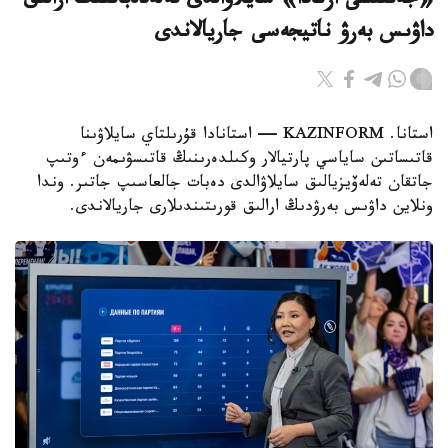
«جەتىنشى ارنادا» سايلاۋالدى تەلەدەباتتىڭ ارالىق
داۋىس بەرۋ ناتيجەسى جاريالاندى
استانا. KAZINFORM — استانادا قۇرىلتاي سايلاۋىنا
قاتىساتىن ساياسي پارتيالار وكىلدەرىنىڭ قاتىسۋىمەن ءوتىپ
جاتقان تەلەۆيزيالىق سايلاۋالدى دەبات جالعاسىپ جاتىر. وندا
ونلاين داۋىس بەرۋدىڭ ارالىق قورىتىندىلارى جاريالاندى.