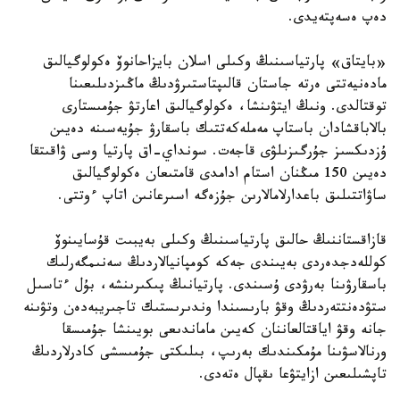
دەپ ەسەپتەيدى.
«بايتاق» پارتياسىنىڭ وكىلى اسلان بايزاحانوۆ ەكولوگيالىق
مادەنيەتتى ەرتە جاستان قالىپتاستىرۋدىڭ ماڭىزدىلىعىنا
توقتالدى. ونىڭ ايتۋىنشا، ەكولوگيالىق اعارتۋ جۇمىستارى
بالاباقشادان باستاپ مەملەكەتتىك باسقارۋ جۇيەسىنە دەيىن
ۇزدىكسىز جۇرگىزىلۋى قاجەت. سونداي-اق پارتيا وسى ۋاقىتقا
دەيىن 150 مىڭنان استام ادامدى قامتىعان ەكولوگيالىق
ساۋاتتىلىق باعدارلامالارىن جۇزەگە اسىرعانىن اتاپ ءوتتى.
قازاقستاننىڭ حالىق پارتياسىنىڭ وكىلى بەيبىت قۇسايىنوۆ
كوللەدجدەردى بەيىندى جەكە كومپانيالاردىڭ سەنىمگەرلىك
باسقارۋىنا بەرۋدى ۇسىندى. پارتيانىڭ پىكىرىنشە، بۇل ءتاسىل
ستۋدەنتتەردىڭ وقۋ بارىسىندا وندىرىستىك تاجىريبەدەن وتۋىنە
جانە وقۋ اياقتالعاننان كەيىن ماماندىعى بويىنشا جۇمىسقا
ورنالاسۋىنا مۇمكىندىك بەرىپ، بىلىكتى جۇمىسشى كادرلاردىڭ
تاپشىلىعىن ازايتۋعا ىقپال ەتەدى.