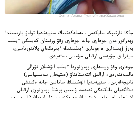
Фото: Алина Тулеубаева/Kazinform
جاڭا تارتىپكە سايكەس، مەملەكەتتىك ستيپەنديا تولەۋ بارىسىندا
وپەراتور مەن جوعارى جانە جوعارى وقۋ ورنىنان كەيىنگى ءبىلىم
بەرۋ ۇيىمدارى «جوعارى ءبىلىمنىڭ ءبىرىڭعاي پلاتفورماسى»
سيفرلىق جۇيەسى ارقىلى جۇمىس ىستەيدى.
جوعارى وقۋ ورىندارى وپەراتورعا ءبىلىم الۋشىلار تۋرالى
مالىمەتتەردى، ارالىق اتتەستاتتاۋ (ەمتيحان سەسسياسى)
ناتيجەلەرىن، ستيپەنديا الۋشىنىڭ ساناتىن جانە ەكىنشى
دەڭگەيلى بانكتەگى نەمەسە ۇلتتىق پوشتا وپەراتورى ارقىلى
اشىلعان اعىمداعى شوتىنىڭ دەرەكتەرىن ءار ايدىڭ 12-سىنەن
كەشىكتىرمەي جىبەرۋى ءتيىس.
ەگەر ايدىڭ 12- ءسى دەمالىس كۇنىنە سايكەس كەلسە، قۇجات
تاپسىرۋ مەرزىمى ودان كەيىنگى العاشقى جۇمىس كۇنىنە
اۋىستىرىلادى.