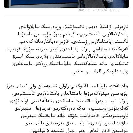
Фото: "Седьмой канал"
قازىرگى ۋاقىتقا دەيىن قاتىسۋشىلار وزدەرىنىڭ سايلاۋالدى
باعدارلامالارىن تانىستىرىپ، ءبىلىم بەرۋ جۇيەسىن دامىتۋعا
قاتىستى باستامالارىن ۇسىندى. قازىر دەباتتاردىڭ كەلەسى
كەزەڭىندە ساياسي پارتيا وكىلدەرى ءبىر-بىرىنە سۇراق قويىپ،
سايلاۋالدى باعدارلامالارداعى باسىمدىقتار، ولاردى ىسكە اسىرۋ
تەتىكتەرى جانە مەملەكەتتىك ساياساتتىڭ وزەكتى ماسەلەلەرى
بويىنشا پىكىر الماسىپ جاتىر.
«ادىلەت» پارتياسىنىڭ وكىلى راۋان كەنجەحان ۇلى ءبىلىم بەرۋ
جۇيەسىن سيفرلاندىرۋعا باعىتتالعان باستامالاردى تانىستىردى.
پارتيا ءبىلىم بەرۋ سالاسىندا جاساندى ينتەللەكتىنى قولدانۋدى
كەڭەيتۋدى ۇسىنىپ، جەكە دەرەكتەردى قورعاۋعا، تسيفرلىق
قاۋىپسىزدىكتى قامتاماسىز ەتۋگە جانە حالىقتىڭ سيفرلىق
ساۋاتتىلىعىن ارتتىرۋعا باسىمدىق بەرەتىنىن مالىمدەدى.
سونىمەن قاتار الداعى بەس جىل ىشىندە 5 ميلليون