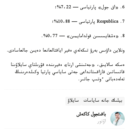
6. «اق جول» پارتياسى — 7،22%؛
7. Respublica پارتياسى — 10،88%؛
8. «ەشقايسىسىن قولدامايمىن» — 0،77%.
ونلاين داۋىس بەرۋ تىكەلەي ەفير اياقتالعانعا دەيىن جالعاسادى.
ەسكە سالايىق، «جەتىنشى ارنا» ەفيرىندە قۇرىلتاي سايلاۋىنا
قاتىساتىن قازاقستانداعى جەتى ساياسي پارتيا وكىلدەرىنىڭ
تەلەدەباتى ءوتىپ جاتىر.
بيلىك جانە ساياسات
سايلاۋ
باقىتجول كاكەش
اۆتور