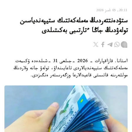
20:11, 05 تامىز 2026
ستۋدەنتتەردىڭ مەملەكەتتىك ستيپەندياسىن
تولەۋدىڭ جاڭا ءتارتىبى بەكىتىلدى
استانا. قازاقپارات - 2026 -جىلعى 31 -شىلدەدە ۇكىمەت
مەملەكەتتىك ستيپەنديالاردى تاعايىنداۋ، تولەۋ جانە ولاردىڭ
مولشەرىنە قاتىستى قاعيدالارعا وزگەرىستەر ەنگىزدى.