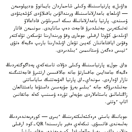
«اۋىل» پارتياسىنىڭ وكىلى شاحماردان بايمانوۆ «ديپلوممەن
— اۋىلعا» باعدارلاماسىنىڭ ورىندالۋىن باقىلاۋدى كۇشەيتۋدى
ۇسىندى. پارتيا باعدارلامانىڭ ىسكە اسىرىلۋىن قاداعالاۋ
تەتىكتەرىن جەتىلدىرۋ قاجەت دەپ سانايدى. سونىمەن قاتار
اۋىلدىق كۆوتا ارقىلى جوعارى وقۋ ورىندارىنا تۇسكەن تۇلەكتەر
وقۋىن اياقتاعاننان كەيىن تۋعان اۋىلدارىنا بارىپ ەڭبەك ەتۋى
ءتيىس دەگەن ۇستانىمىن ءبىلدىردى.
«اق جول» پارتياسىنىڭ وكىلى دۋلات تاستەكەي پەداگوگتەردىڭ
ەڭبەك جاعدايىن جاقسارتۋ جانە جالاقىسىن ارتتىرۋ قاجەتتىگىنە
نازار اۋداردى. سونداي-اق پارتيا الەۋمەتتىك ساياساتتى
جەتىلدىرۋگە جانە ءبىلىم بەرۋ جۇيەسىن دامىتۋعا باعىتتالعان
زاڭنامالىق باستامالاردى جۇيەلى تۇردە ۇسىنىپ كەلە جاتقانىن
اتاپ ءوتتى.
جوبانىڭ باستى ەرەكشەلىكتەرىنىڭ ءبىرى — كورەرمەندەردىڭ
بەلسەندى قاتىسۋى. تىكەلەي ەفير بارىسىندا QR-كود ارقىلى