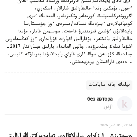
ءارى قالاي پايدالانىلاتىنىن قازىردىڭ وزىندە شەشىپ العان
ءجون. مۇمكىن وندا حالىقارالىق شارالار، اسكەري،
اگروونەركاسىپتىك كورمەلەر وتكىزىلەر. الەمدىك ءىرى
كومپانيالاردى ءبىزدىڭ نىساندارىمىزدى ءوز جۇمىستارىنا
پايدالانۋى ءۇشىن قىزىقتىرۋ قاجەت. سونىمەن قاتار، مۇندا
حالىقارالىق بانكتەر، بۇقارالىق اقپارات قۇرالدارى ءوز كەڭسەلەرىن
اشۋعا تىلەك بىلدىرۋدە. جالپى العاندا، بارلىق عيماراتتار 2017-
جىلدىڭ كۇزىنەن سوڭ ءارى قاراي پايدالانۋعا بەرىلۋگە ءتيىس،
- دەدى قازاقستان پرەزيدەنتى.
بيلىك جانە ساياسات
без автора
اۆتور
23:34, 05 تامىز 2026