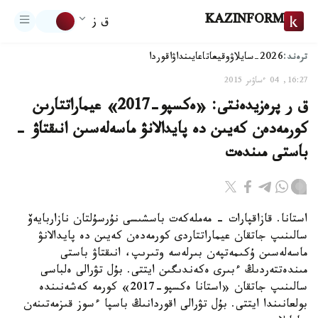
KAZINFORM
ق ز
ترەند:
2026-سايلاۋ
وقيعا
تاعايىنداۋ
اقوردا
16:27, 04 ءساۋىر 2015
ق ر پرەزيدەنتى: «ەكسپو-2017» عيماراتتارىن
كورمەدەن كەيىن دە پايدالانۋ ماسەلەسىن انىقتاۋ -
باستى مىندەت
استانا. قازاقپارات - مەملەكەت باسشىسى نۇرسۇلتان نازاربايەۆ
سالىنىپ جاتقان عيماراتتاردى كورمەدەن كەيىن دە پايدالانۋ
ماسەلەسىن ۇكىمەتپەن بىرلەسە وتىرىپ، انىقتاۋ باستى
مىندەتتەردىڭ ءبىرى ەكەندىگىن ايتتى. بۇل تۋرالى ەلباسى
سالىنىپ جاتقان «استانا ەكسپو-2017» كورمە كەشەنىندە
بولعانىندا ايتتى. بۇل تۋرالى اقوردانىڭ باسپا ءسوز قىزمەتىنەن