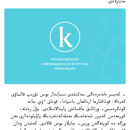
حابارلادى.
- كەيبىر ەلدەردەگى سەكىلدى نىساندار بوس تۇرىپ قالماۋى
كەرەك. قوناقتارعا ارنالعان باسپانا، قوناق ءۇي جانە
كونگرەسس- ورتالىق ماقساتتى پايدالانىلادى. بۇل رەتتە،
كورمەدەن كەيىن شەتەلدىك مەملەكەتتەردىڭ پاۆيلوندارى مەن
وزگە دە كوپتەگەن ورىن- جايلار بوس قالادى. كەشەن ودان