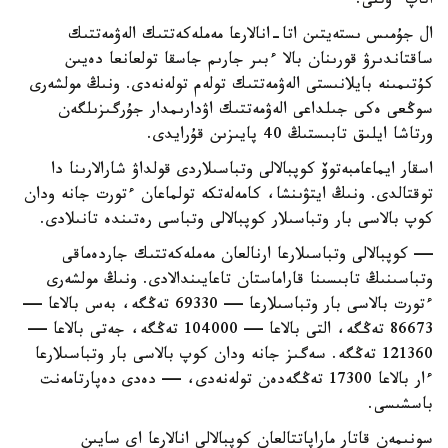
اتاپ ءوتتى.
ال جۇمىس ىستەيتىن اتا-انالارعا مەملەكەتتىك الەۋمەتتىك
ساقتاندىرۋ قورىنان بالا ءبىر جارىم جاسقا تولعانعا دەيىن
كۇتىمىنە بايلانىستى الەۋمەتتىك تولەم تولەنەدى. ونىڭ مولشەرى
سوڭعى ەكى جىلداعى الەۋمەتتىك اۋدارىمدار جۇرگىزىلگەن
ورتاشا ايلىق تابىستىڭ 40 پايىزىن قۇرايدى.
اسقار ايماعامبەتوۆ كوپبالالى وتباسىلاردى قولداۋ شارالارىنا دا
توقتالدى. ونىڭ ايتۋىنشا، كامەلەتكە تولماعان ءتورت جانە ودان
كوپ بالاسى بار وتباسىلار كوپبالالى وتباسى رەتىندە تانىلادى.
— كوپبالالى وتباسىلارعا ارنالعان مەملەكەتتىك جاردەماقى
وتباسىنىڭ تابىسىنا قاراماستان تاعايىندالادى. ونىڭ مولشەرى
ءتورت بالاسى بار وتباسىلارعا — 69330 تەڭگە، بەس بالاعا —
86673 تەڭگە، التى بالاعا — 104000 تەڭگە، جەتى بالاعا —
121360 تەڭگە. سەگىز جانە ودان كوپ بالاسى بار وتباسىلارعا
ءار بالاعا 17300 تەڭگەدەن تولەنەدى، — دەدى دەپارتامەنت
باسشىسى.
سونىمەن قاتار ماراپاتتالعان كوپبالالى انالارعا اي سايىن