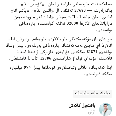
مەملەكەتتىك جاردەماقى قاراستىرىلعان. «كۇمىس القا»
يەگەرلەرىنە — 27680 تەڭگە، ال «التىن القا»، «باتىر انا»
اتاعىن العان جانە 1، II دارەجەلى «انا داڭقى» وردەنىمەن
ماراپاتتالعان انالارعا 32000 تەڭگە كولەمىندە جاردەماقى
تولەنەدى.
سونداي-اق مۇگەدەكتىگى بار بالالاردى تاربيەلەپ وتىرعان اتا-
انالارعا اي سايىن مەملەكەتتىك جاردەماقى بەرىلەدى. بيىل ونىڭ
مولشەرى 81871 تەڭگەنى قۇرايدى. قازىرگى ۋاقىتتا استانا
قالاسىندا مۇنداي قولداۋ شاراسىمەن 12786 اتا-انا قامتىلعان.
ايتا كەتەيىك، بالالى وتباسىلاردى قولداۋعا بيىل 974 ميلليارد
تەڭگە ءبولىندى.
بيلىك جانە ساياسات
باقىتجول كاكەش
اۆتور