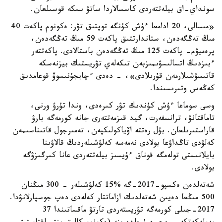
سونداي-اق بيلەتتەردى كاسسالاردا ساتۋ ىسكە قوسىلعان.
«مىسالى، 20 ادامعا ءۇش كۇنگە توپتىق تۋر: ەكونوم پاكەت 40
مىڭ تەڭگەدەن، ستاندارتتىق پاكەت 59 مىڭ تەڭگەدەن،
پرەميۋم- پاكەت 125 مىڭ تەڭگەدەن باستالادى. پاكەتتەر
ءبىزدىڭ اتسالىسۋىمىزبەن تىكەلەي تۋريستىك بيزنەسكە
قاتىسۋشىلارمەن قۇرىلادى»، - دەدى ءچايجۇنىسوۆ قوعامدىق
كەڭەس وتىرىسىندا.
وسى سوماعا ءۇش كۇندىك تۋر كىرەدى، وندا تۇرۋ ورنى،
تاماقتانۋ، ترانسفەرت، گيد قىزمەتتەرى جانە كورمەگە بارۋ
قاراستىرىلعان. بۇل رەتتە اۆياكولىكپەن، تەمىرجول قاتىناسىمەن
كەلۋدى تاڭداۋعا بولادى نەمەسە كەلۋشىلەردىڭ قالاۋىنا
بايلانىستى تولەمگە قوناق ءۇيسىز بيلەتتەردى عانا كىرگىزۋگە
بولادى.
شەتەلدەن ەكسپو-2017-گە %15 كەلۋشىلەر - 300 مىڭنان
500 مىڭعا دەيىن شەتەلدىك ازاماتتار كەلەدى دەپ جوسپارلانۋدا.
2017-جىلى كورمەگە تۋريستەردى تارتۋ ماقساتىندا 37