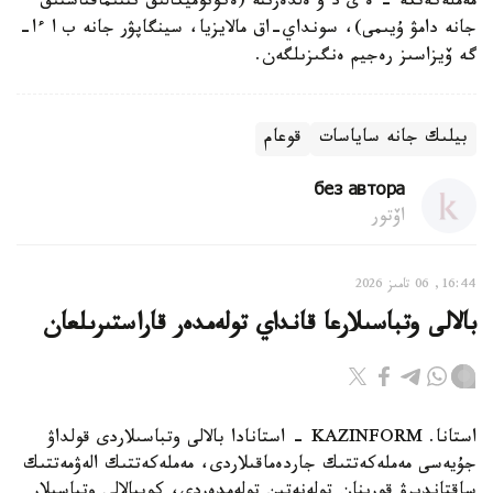
مەملەكەتكە - ە ى د ۇ ەلدەرىنە (ەكونوميكالىق ىنتىماقتاستىق
جانە دامۋ ۇيىمى)، سونداي-اق مالايزيا، سينگاپۋر جانە ب ا ءا-
گە ۆيزاسىز رەجيم ەنگىزىلگەن.
بيلىك جانە ساياسات
قوعام
без автора
اۆتور
16:44, 06 تامىز 2026
بالالى وتباسىلارعا قانداي تولەمدەر قاراستىرىلعان
استانا. KAZINFORM - استانادا بالالى وتباسىلاردى قولداۋ
جۇيەسى مەملەكەتتىك جاردەماقىلاردى، مەملەكەتتىك الەۋمەتتىك
ساقتاندىرۋ قورىنان تولەنەتىن تولەمدەردى، كوپبالالى وتباسىلار