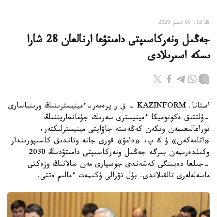
16:28, 06 تامىز 2026
جەڭىل ونەركاسىپتى دامىتۋعا ارنالعان 28 شارا
ىسكە اسىرىلادى
استانا. KAZINFORM - ق ر پرەمەر-ءمينيسترىنىڭ ورىنباسارى
-ۇلتتىق ەكونوميكا ءمينيسترى سەرىك جۇمانعاريننىڭ
توراعالىعىمەن وتكەن كەڭەستە جاۋاپتى مينيسترلىكتەر،
«اتامەكەن» ۇ ك پ، «دامۋ» قورى جانە وتاندىق كاسىپورىندار
وكىلدەرىمەن بىرگە جەڭىل ونەركاسىپتى دامىتۋدىڭ 2030
-جىلعا دەيىنگى كەشەندى جوسپارى مەن سالانىڭ وزەكتى
ماسەلەلەرى تالقىلاندى. بۇل تۋرالى ۇكىمەت ءمالىم ەتتى.