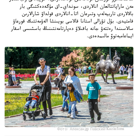
مەن ماراپاتتالعان انالاردى، سونداي-اق مۇگەدەكتىگى بار
بالالاردى تاربيەلەپ وتىرعان اتا-انالاردى قولداۋ شارالارىن
قامتيدى. بۇل تۋرالى استانا قالاسى بويىنشا الەۋمەتتىك قورعاۋ
سالاسىندا رەتتەۋ جانە باقىلاۋ دەپارتامەنتىنىڭ باسشىسى اسقار
ايماعامبەتوۆ مالىمدەدى.
Фото: Александр Павский/Kazinform