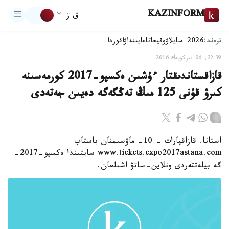
KAZINFORM
ق ز
ترەند:
2026-سايلاۋ
وقيعا
تاعايىنداۋ
اقوردا
22:39, 06 قىركۇيەك 2016
قازاقستاندىقتار ءۇشىن ەكسپو-2017 كورمەسىنە
كىرۋ قۇنى 125 مىڭ تەڭگەگە دەيىن جەتەدى
استانا. قازاقپارات - 10- ماۋسىمنان باستاپ
www.tickets.expo2017astana.com سايتىندا ەكسپو-2017-
گە بيلەتتەردى ونلاين-ساتۋ اشىلعان.