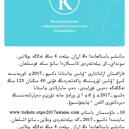
ساتىلىم باستالعاندا ەڭ ارزان بيلەت 4 مىڭ تەڭگە بولاتىن.
سونداي-اق بيلەتتەردى كاسسالاردا ساتۋ ىسكە قوسىلعان.
قازاقستان ازاماتتارى ءۇشىن «استانا ەكسپو-2017» كورمەسىنە
كىرۋ ءۇشىن تۋريستىك پاكەتتەردىڭ قۇنى 40 مىڭنان 125 مىڭ
تەڭگەگە دەيىن قۇرايدى، دەپ حابارلادى «استانا
ەكسپو-2017» ۇ ك» ا ق ورلەۋ جانە تۋريزم دەپارتامەنتىنىڭ
ديرەكتورى اللەن ءچايجۇنىسوۆ.
10- ماۋسىمنان باستاپ www.tickets.expo2017astana.com
سايتىندا ەكسپو-2017-گە بيلەتتەردى ونلاين-ساتۋ اشىلعان.
ساتىلىم باستالعاندا ەڭ ارزان بيلەت 4 مىڭ تەڭگە بولاتىن.