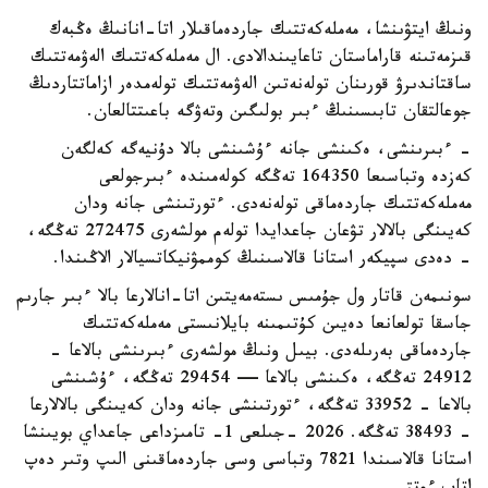
ونىڭ ايتۋىنشا، مەملەكەتتىك جاردەماقىلار اتا-انانىڭ ەڭبەك
قىزمەتىنە قاراماستان تاعايىندالادى. ال مەملەكەتتىك الەۋمەتتىك
ساقتاندىرۋ قورىنان تولەنەتىن الەۋمەتتىك تولەمدەر ازاماتتاردىڭ
جوعالتقان تابىسىنىڭ ءبىر بولىگىن وتەۋگە باعىتتالعان.
- ءبىرىنشى، ەكىنشى جانە ءۇشىنشى بالا دۇنيەگە كەلگەن
كەزدە وتباسىعا 164350 تەڭگە كولەمىندە ءبىرجولعى
مەملەكەتتىك جاردەماقى تولەنەدى. ءتورتىنشى جانە ودان
كەيىنگى بالالار تۋعان جاعدايدا تولەم مولشەرى 272475 تەڭگە،
- دەدى سپيكەر استانا قالاسىنىڭ كوممۋنيكاتسيالار الاڭىندا.
سونىمەن قاتار ول جۇمىس ىستەمەيتىن اتا-انالارعا بالا ءبىر جارىم
جاسقا تولعانعا دەيىن كۇتىمىنە بايلانىستى مەملەكەتتىك
جاردەماقى بەرىلەدى. بيىل ونىڭ مولشەرى ءبىرىنشى بالاعا -
24912 تەڭگە، ەكىنشى بالاعا — 29454 تەڭگە، ءۇشىنشى
بالاعا - 33952 تەڭگە، ءتورتىنشى جانە ودان كەيىنگى بالالارعا
- 38493 تەڭگە. 2026 -جىلعى 1- تامىزداعى جاعداي بويىنشا
استانا قالاسىندا 7821 وتباسى وسى جاردەماقىنى الىپ وتىر دەپ