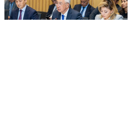
Фото: Правительство РК
قاتىسۋشىلارعا جەڭىل ونەركاسىپتى دامىتۋدىڭ 2026-2030
-جىلدارعا ارنالعان كەشەندى جوسپارىنىڭ نەگىزگى ەرەجەلەرى
تانىستىرىلدى. ونەركاسىپ ۆيسە- ءمينيسترى ولجاس ساپاربەكوۆ
اتاپ وتكەندەي، قۇجات زاڭناما، ساتىپ الۋ تەتىگىن جەتىلدىرۋ،
«كولەڭكەلى» يمپورتقا قارسى ءىس-قيمىل، ينۆەستيتسيا تارتۋ،
وتاندىق برەندتى دامىتۋ مەن كادر دايارلاۋعا ارنالعان 28 ءىس-
شارانى قامتيدى.