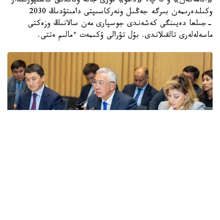
«اتامەكەن» ۇ ك پ، «دامۋ» قورى جانە وتاندىق كاسىپورىندار
وكىلدەرىمەن بىرگە جەڭىل ونەركاسىپتى دامىتۋدىڭ 2030
-جىلعا دەيىنگى كەشەندى جوسپارى مەن سالانىڭ وزەكتى
ماسەلەلەرى تالقىلاندى. بۇل تۋرالى ۇكىمەت ءمالىم ەتتى.
Фото: Правительство РК
قاتىسۋشىلارعا جەڭىل ونەركاسىپتى دامىتۋدىڭ 2026-2030
-جىلدارعا ارنالعان كەشەندى جوسپارىنىڭ نەگىزگى ەرەجەلەرى