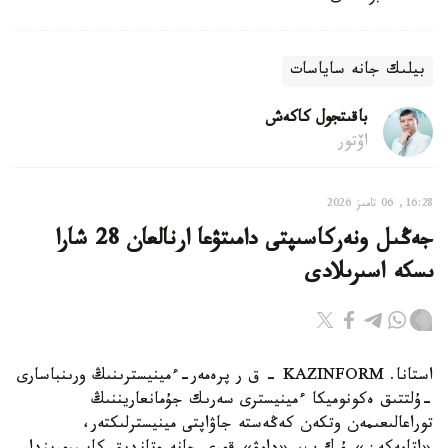
بيلىك جانە ساياسات
باقىتجول كاكەش
اۆتور
16:28, 06 تامىز 2026
جەڭىل ونەركاسىپتى دامىتۋعا ارنالعان 28 شارا
ىسكە اسىرىلادى
استانا. KAZINFORM - ق ر پرەمەر-ءمينيسترىنىڭ ورىنباسارى
-ۇلتتىق ەكونوميكا ءمينيسترى سەرىك جۇمانعاريننىڭ
توراعالىعىمەن وتكەن كەڭەستە جاۋاپتى مينيسترلىكتەر،