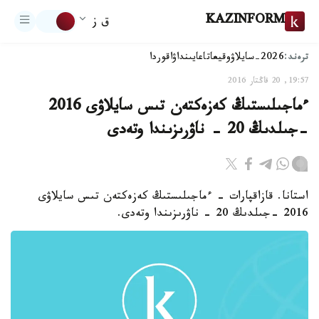
KAZINFORM
ق ز
ترەند:
2026-سايلاۋ
وقيعا
تاعايىنداۋ
اقوردا
19:57, 20 قاڭتار 2016
ءماجىلىستىڭ كەزەكتەن تىس سايلاۋى 2016
-جىلدىڭ 20 - ناۋرىزىندا وتەدى
استانا. قازاقپارات - ءماجىلىستىڭ كەزەكتەن تىس سايلاۋى
2016 -جىلدىڭ 20 - ناۋرىزىندا وتەدى.