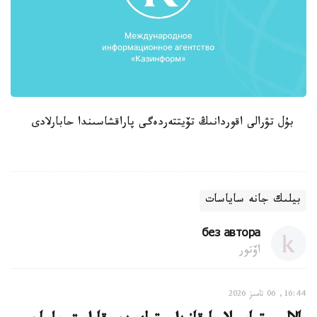
بۇل تۋرالى اقوردانىڭ تۆيتتەردەگى پاراقشاسىندا حابارلادى
بيلىك جانە ساياسات
без автора
اۆتور
16:44, 06 تامىز 2026