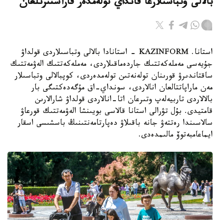
بالالى وتباسىلارعا قانداي تولەمدەر قاراستىرىلعان
استانا. KAZINFORM - استانادا بالالى وتباسىلاردى قولداۋ
جۇيەسى مەملەكەتتىك جاردەماقىلاردى، مەملەكەتتىك الەۋمەتتىك
ساقتاندىرۋ قورىنان تولەنەتىن تولەمدەردى، كوپبالالى وتباسىلار
مەن ماراپاتتالعان انالاردى، سونداي-اق مۇگەدەكتىگى بار
بالالاردى تاربيەلەپ وتىرعان اتا-انالاردى قولداۋ شارالارىن
قامتيدى. بۇل تۋرالى استانا قالاسى بويىنشا الەۋمەتتىك قورعاۋ
سالاسىندا رەتتەۋ جانە باقىلاۋ دەپارتامەنتىنىڭ باسشىسى اسقار
ايماعامبەتوۆ مالىمدەدى.