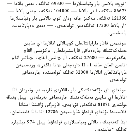
ءتورت بالاسى بار وتباسىلارعا — 69330 تەڭگە، بەس بالاعا —
86673 تەڭگە، التى بالاعا — 104000 تەڭگە، جەتى بالاعا —
121360 تەڭگە. سەگىز جانە ودان كوپ بالاسى بار وتباسىلارعا
ءار بالاعا 17300 تەڭگەدەن تولەنەدى، — دەدى دەپارتامەنت
باسشىسى.
سونىمەن قاتار ماراپاتتالعان كوپبالالى انالارعا اي سايىن
مەملەكەتتىك جاردەماقى قاراستىرىلعان. «كۇمىس القا»
يەگەرلەرىنە — 27680 تەڭگە، ال «التىن القا»، «باتىر انا»
اتاعىن العان جانە 1، II دارەجەلى «انا داڭقى» وردەنىمەن
ماراپاتتالعان انالارعا 32000 تەڭگە كولەمىندە جاردەماقى
تولەنەدى.
سونداي-اق مۇگەدەكتىگى بار بالالاردى تاربيەلەپ وتىرعان اتا-
انالارعا اي سايىن مەملەكەتتىك جاردەماقى بەرىلەدى. بيىل ونىڭ
مولشەرى 81871 تەڭگەنى قۇرايدى. قازىرگى ۋاقىتتا استانا
قالاسىندا مۇنداي قولداۋ شاراسىمەن 12786 اتا-انا قامتىلعان.
ايتا كەتەيىك، بالالى وتباسىلاردى قولداۋعا بيىل 974 ميلليارد
تەڭگە ءبولىندى.