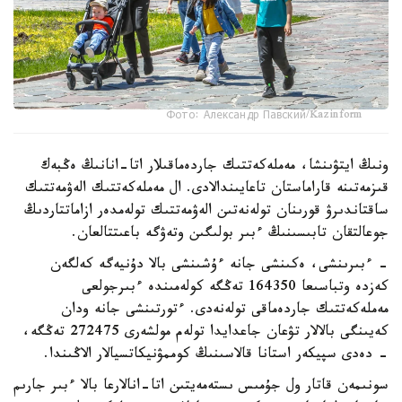
Фото: Александр Павский/Kazinform
ونىڭ ايتۋىنشا، مەملەكەتتىك جاردەماقىلار اتا-انانىڭ ەڭبەك
قىزمەتىنە قاراماستان تاعايىندالادى. ال مەملەكەتتىك الەۋمەتتىك
ساقتاندىرۋ قورىنان تولەنەتىن الەۋمەتتىك تولەمدەر ازاماتتاردىڭ
جوعالتقان تابىسىنىڭ ءبىر بولىگىن وتەۋگە باعىتتالعان.
- ءبىرىنشى، ەكىنشى جانە ءۇشىنشى بالا دۇنيەگە كەلگەن
كەزدە وتباسىعا 164350 تەڭگە كولەمىندە ءبىرجولعى
مەملەكەتتىك جاردەماقى تولەنەدى. ءتورتىنشى جانە ودان
كەيىنگى بالالار تۋعان جاعدايدا تولەم مولشەرى 272475 تەڭگە،
- دەدى سپيكەر استانا قالاسىنىڭ كوممۋنيكاتسيالار الاڭىندا.
سونىمەن قاتار ول جۇمىس ىستەمەيتىن اتا-انالارعا بالا ءبىر جارىم