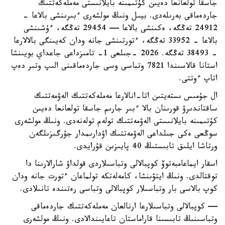
جاسقا تولعانعا دەيىن كۇتىمىنە بايلانىستى مەملەكەتتىك
جاردەماقى بەرىلەدى. بيىل ونىڭ مولشەرى ءبىرىنشى بالاعا -
24912 تەڭگە، ەكىنشى بالاعا — 29454 تەڭگە، ءۇشىنشى
بالاعا - 33952 تەڭگە، ءتورتىنشى جانە ودان كەيىنگى بالالارعا
- 38493 تەڭگە. 2026 -جىلعى 1- تامىزداعى جاعداي بويىنشا
استانا قالاسىندا 7821 وتباسى وسى جاردەماقىنى الىپ وتىر دەپ
اتاپ ءوتتى.
ال جۇمىس ىستەيتىن اتا-انالارعا مەملەكەتتىك الەۋمەتتىك
ساقتاندىرۋ قورىنان بالا ءبىر جارىم جاسقا تولعانعا دەيىن
كۇتىمىنە بايلانىستى الەۋمەتتىك تولەم تولەنەدى. ونىڭ مولشەرى
سوڭعى ەكى جىلداعى الەۋمەتتىك اۋدارىمدار جۇرگىزىلگەن
ورتاشا ايلىق تابىستىڭ 40 پايىزىن قۇرايدى.
اسقار ايماعامبەتوۆ كوپبالالى وتباسىلاردى قولداۋ شارالارىنا دا
توقتالدى. ونىڭ ايتۋىنشا، كامەلەتكە تولماعان ءتورت جانە ودان
كوپ بالاسى بار وتباسىلار كوپبالالى وتباسى رەتىندە تانىلادى.
— كوپبالالى وتباسىلارعا ارنالعان مەملەكەتتىك جاردەماقى
وتباسىنىڭ تابىسىنا قاراماستان تاعايىندالادى. ونىڭ مولشەرى