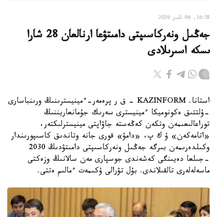
16:28, 06 تامىز 2026
جەڭىل ونەركاسىپتى دامىتۋعا ارنالعان 28 شارا
ىسكە اسىرىلادى
استانا. KAZINFORM - ق ر پرەمەر-ءمينيسترىنىڭ ورىنباسارى
-ۇلتتىق ەكونوميكا ءمينيسترى سەرىك جۇمانعاريننىڭ
توراعالىعىمەن وتكەن كەڭەستە جاۋاپتى مينيسترلىكتەر،
«اتامەكەن» ۇ ك پ، «دامۋ» قورى جانە وتاندىق كاسىپورىندار
وكىلدەرىمەن بىرگە جەڭىل ونەركاسىپتى دامىتۋدىڭ 2030
-جىلعا دەيىنگى كەشەندى جوسپارى مەن سالانىڭ وزەكتى
ماسەلەلەرى تالقىلاندى. بۇل تۋرالى ۇكىمەت ءمالىم ەتتى.