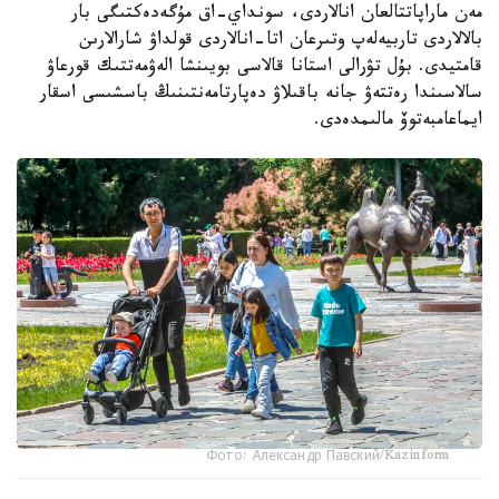
مەن ماراپاتتالعان انالاردى، سونداي-اق مۇگەدەكتىگى بار
بالالاردى تاربيەلەپ وتىرعان اتا-انالاردى قولداۋ شارالارىن
قامتيدى. بۇل تۋرالى استانا قالاسى بويىنشا الەۋمەتتىك قورعاۋ
سالاسىندا رەتتەۋ جانە باقىلاۋ دەپارتامەنتىنىڭ باسشىسى اسقار
ايماعامبەتوۆ مالىمدەدى.
Фото: Александр Павский/Kazinform