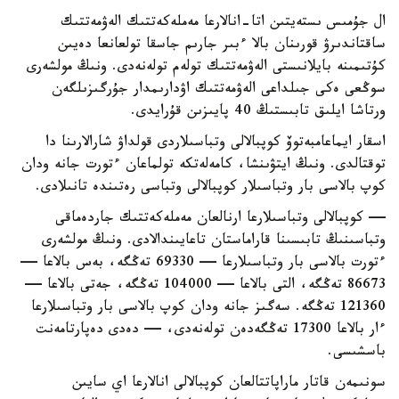
ال جۇمىس ىستەيتىن اتا-انالارعا مەملەكەتتىك الەۋمەتتىك
ساقتاندىرۋ قورىنان بالا ءبىر جارىم جاسقا تولعانعا دەيىن
كۇتىمىنە بايلانىستى الەۋمەتتىك تولەم تولەنەدى. ونىڭ مولشەرى
سوڭعى ەكى جىلداعى الەۋمەتتىك اۋدارىمدار جۇرگىزىلگەن
ورتاشا ايلىق تابىستىڭ 40 پايىزىن قۇرايدى.
اسقار ايماعامبەتوۆ كوپبالالى وتباسىلاردى قولداۋ شارالارىنا دا
توقتالدى. ونىڭ ايتۋىنشا، كامەلەتكە تولماعان ءتورت جانە ودان
كوپ بالاسى بار وتباسىلار كوپبالالى وتباسى رەتىندە تانىلادى.
— كوپبالالى وتباسىلارعا ارنالعان مەملەكەتتىك جاردەماقى
وتباسىنىڭ تابىسىنا قاراماستان تاعايىندالادى. ونىڭ مولشەرى
ءتورت بالاسى بار وتباسىلارعا — 69330 تەڭگە، بەس بالاعا —
86673 تەڭگە، التى بالاعا — 104000 تەڭگە، جەتى بالاعا —
121360 تەڭگە. سەگىز جانە ودان كوپ بالاسى بار وتباسىلارعا
ءار بالاعا 17300 تەڭگەدەن تولەنەدى، — دەدى دەپارتامەنت
باسشىسى.
سونىمەن قاتار ماراپاتتالعان كوپبالالى انالارعا اي سايىن