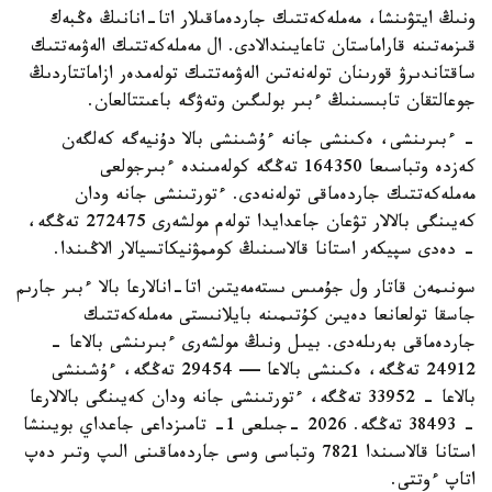
ونىڭ ايتۋىنشا، مەملەكەتتىك جاردەماقىلار اتا-انانىڭ ەڭبەك
قىزمەتىنە قاراماستان تاعايىندالادى. ال مەملەكەتتىك الەۋمەتتىك
ساقتاندىرۋ قورىنان تولەنەتىن الەۋمەتتىك تولەمدەر ازاماتتاردىڭ
جوعالتقان تابىسىنىڭ ءبىر بولىگىن وتەۋگە باعىتتالعان.
- ءبىرىنشى، ەكىنشى جانە ءۇشىنشى بالا دۇنيەگە كەلگەن
كەزدە وتباسىعا 164350 تەڭگە كولەمىندە ءبىرجولعى
مەملەكەتتىك جاردەماقى تولەنەدى. ءتورتىنشى جانە ودان
كەيىنگى بالالار تۋعان جاعدايدا تولەم مولشەرى 272475 تەڭگە،
- دەدى سپيكەر استانا قالاسىنىڭ كوممۋنيكاتسيالار الاڭىندا.
سونىمەن قاتار ول جۇمىس ىستەمەيتىن اتا-انالارعا بالا ءبىر جارىم
جاسقا تولعانعا دەيىن كۇتىمىنە بايلانىستى مەملەكەتتىك
جاردەماقى بەرىلەدى. بيىل ونىڭ مولشەرى ءبىرىنشى بالاعا -
24912 تەڭگە، ەكىنشى بالاعا — 29454 تەڭگە، ءۇشىنشى
بالاعا - 33952 تەڭگە، ءتورتىنشى جانە ودان كەيىنگى بالالارعا
- 38493 تەڭگە. 2026 -جىلعى 1- تامىزداعى جاعداي بويىنشا
استانا قالاسىندا 7821 وتباسى وسى جاردەماقىنى الىپ وتىر دەپ
اتاپ ءوتتى.