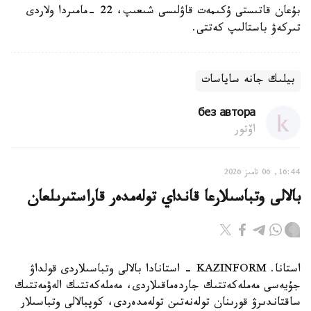
بۇعان قاتىستى ۇكىمەت قاۋلىسى شىعىپ، 22 -مامىردا ولاردى
تىركەۋ باستالىپ كەتتى.
بيلىك جانە ساياسات
без автора
اۆتور
16:44, 06 تامىز 2026
بالالى وتباسىلارعا قانداي تولەمدەر قاراستىرىلعان
استانا. KAZINFORM - استانادا بالالى وتباسىلاردى قولداۋ
جۇيەسى مەملەكەتتىك جاردەماقىلاردى، مەملەكەتتىك الەۋمەتتىك
ساقتاندىرۋ قورىنان تولەنەتىن تولەمدەردى، كوپبالالى وتباسىلار