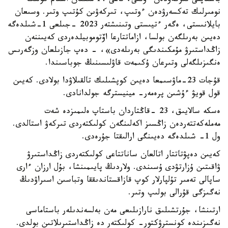
باستاپقى تىركەۋدەن ءوتتى، تاعى 14 مىڭنان استام كولىك
نومىرلىك تەكسەرۋدەن ءوتىپ، تىركەۋىن كۇتىپ وتىر. وسىعان
بايلانىستى، ەگەر ءتيىستى وتىنىشتەر 2023 -جىلعى 1-شىلدەگە
دەيىن بەرىلگەن بولسا، ازاماتتارعا اۆتوموبيلدەردى كەيىننەن
زاڭداستىرۋ مۇمكىندىگى بەرىلەدى»، - دەپ جازىلعان وزگەرىس
ەنگىزىلگەلى وتىرعان ۇكىمەت قاۋلىسىنىڭ جوباسىندا.
قۇجات 23-ماۋسىمعا دەيىن كوپشىلىك تالقىلاۋدا بولادى. كەيىن
قول قويۋ ءۇشىن پرەمەر- مينيسترگە جولدانادى.
ەسكە سالايىق، 23 -قاڭتاردان باستاپ ەلىمىزدە شەت
مەملەكەتتەردەن زاڭسىز اكەلىنگەن كولىكتەردى تىركەۋ استالدى.
ول 1- شىلدەگە دەيىنگى ارالىقتا جۇرەدى.
كەيىن دەپۋتاتتار اتالعان ساناتتاعى كولىكتەردى زاڭداستىرۋ
ۋاقىتىن ۇزارتۋدى ۇسىندى. ولاردىڭ پايىمىنشا، بۇل ارزان ءارى
ساپالى تەمىر تۇلپارلار كوپ قازاقستاندىققا وتباسىن اسىراۋدىڭ
نەگىزگى قۇرالى بولىپ وتىر.
ارتىنشا، جۇرتشىلىق نارازىلىعى مەن بەلسەندىلەر باستاماسى
نەگىزىندە كونسترۋكتور- كولىكتەر دە زاڭداستىرىلاتىن بولدى.