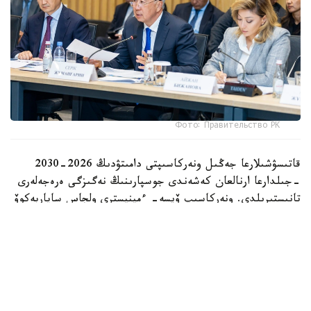
Фото: Правительство РК
قاتىسۋشىلارعا جەڭىل ونەركاسىپتى دامىتۋدىڭ 2026-2030
-جىلدارعا ارنالعان كەشەندى جوسپارىنىڭ نەگىزگى ەرەجەلەرى
تانىستىرىلدى. ونەركاسىپ ۆيسە- ءمينيسترى ولجاس ساپاربەكوۆ
اتاپ وتكەندەي، قۇجات زاڭناما، ساتىپ الۋ تەتىگىن جەتىلدىرۋ،
«كولەڭكەلى» يمپورتقا قارسى ءىس-قيمىل، ينۆەستيتسيا تارتۋ،
وتاندىق برەندتى دامىتۋ مەن كادر دايارلاۋعا ارنالعان 28 ءىس-
شارانى قامتيدى.