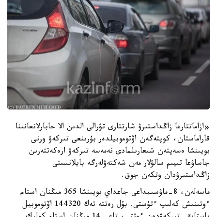
«ازاماتتارعا زاڭداستىرۋ شارتتارى تۋرالى الدىن الا حابارلانعانىنا
قاراماستان، كوپتەگەن اۆتوموبيلدەر بۇرىنعى تىركەۋ ورنى
بويىنشا ەسەپتەن شىعارىلمادى نەمەسە تىركەۋ ارەكەتتەرىن
جاساۋعا تىيىم سالۋلار مەن شەكتەۋلەرگە بايلانىستى
زاڭداستىرۋدان وتكەن جوق.
ماسەلەن، 8-ماۋسىمداعى جاعداي بويىنشا 365 مىڭنان استام
ءوتىنىش كەلىپ ءتۇستى. بۇل رەتتە تەك 144320 اۆتوموبيل