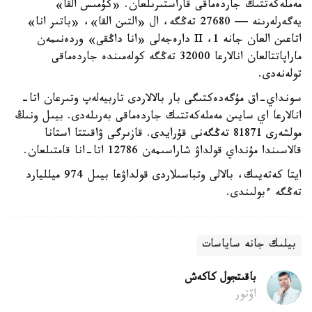
مەملەكەتتىك جاردەماقى قاراستىرىلعان. «كۇمىس القا»
يەگەرلەرىنە — 27680 تەڭگە، ال «التىن القا»، «باتىر انا»
اتاعىن العان جانە 1، II دارەجەلى «انا داڭقى» وردەنىمەن
ماراپاتتالعان انالارعا 32000 تەڭگە كولەمىندە جاردەماقى
تولەنەدى.
سونداي-اق مۇگەدەكتىگى بار بالالاردى تاربيەلەپ وتىرعان اتا-
انالارعا اي سايىن مەملەكەتتىك جاردەماقى بەرىلەدى. بيىل ونىڭ
مولشەرى 81871 تەڭگەنى قۇرايدى. قازىرگى ۋاقىتتا استانا
قالاسىندا مۇنداي قولداۋ شاراسىمەن 12786 اتا-انا قامتىلعان.
ايتا كەتەيىك، بالالى وتباسىلاردى قولداۋعا بيىل 974 ميلليارد
تەڭگە ءبولىندى.
بيلىك جانە ساياسات
باقىتجول كاكەش
اۆتور