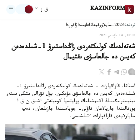
KAZINFORM
ق ز
ترەند:
2026-سايلاۋ
وقيعا
تاعايىنداۋ
اقوردا
18:03, 14 ماۋسىم 2023
شەتەلدىك كولىكتەردى زاڭداستىرۋ 1-شىلدەدەن
كەيىن دە جالعاسۋى ىقتيمال
استانا. قازاقپارات - شەتەلدىك كولىكتەردى زاڭداستىرۋ 1-
شىلدەدەن كەيىن دە جالعاسۋى مۇمكىن. بۇل تۋرالى ىشكى ىستەر
مينيسترلىگىنىڭ اكىمشىلىك پوليتسيا كوميتەتى اشىق ن ق ا
پورتالىندا جاريالاعان قاۋلى- جوباسىندا جازىلعان، دەپ
حابارلايدى قازاقپارات ءتىلشىسى.