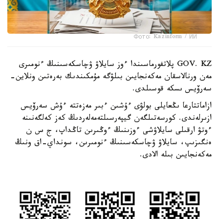
Фото: Kazinform / ИИ
GOV. KZ پلاتفورماسىندا ءوز سايلاۋ ۋچاسكەسىنىڭ ءنومىرى
مەن ورنالاسقان مەكەنجايىن بىلۋگە مۇمكىندىك بەرەتىن ونلاين-
سەرۆيس ىسكە قوسىلدى.
ازاماتتارعا ىڭعايلى بولۋى ءۇشىن ءبىر مەزەتتە ءۇش سەرۆيس
ازىرلەندى. كورسەتىلگەن گيپەرسىلتەمەلەردىڭ كەز كەلگەنىنە
ءوتۋ ارقىلى سايلاۋشى ءوزىنىڭ ءوڭىرىن تاڭداپ، ج س ن
ەنگىزىپ، سايلاۋ ۋچاسكەسىنىڭ ءنومىرىن، سونداي-اق ونىڭ
مەكەنجايىن بىلە الادى.