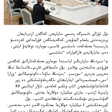
بۇل تۋرالى ەلىمىزگە رەسمي ساپارمەن كەلگەن ازەربايجان
پرەزيدەنتى يلحام اليەۆپەن كەڭەيتىلگەن قۇرامداعى كەزدەسۋ
بارىسىندا مەملەكەت باسشىسى قاسىم-جومارت توقايەۆ ايتتى،
دەپ حابارلايدى قازاقپارات ءتىلشىسى.
«ءسىزدىڭ ساپارىڭىز اياسىندا جوعارى مەملەكەتارالىق كەڭەس
قۇرۋدى بەكىتەتىن بولامىز. بۇل ەكىجاقتى قارىم-قاتىناسقا تىڭ
سەرپىن بەرەرى ءسوزسىز. ءبىزدىڭ ساۋدا-ەكونوميكالىق ءوزارا
ءىس-قيمىلىمىزداعى ايتارلىقتاي ىلگەرىلەۋشىلىكتى دە زور
قاناعاتتانۋشىلىقپەن اتاپ وتكىم كەلەدى. تاۋار اينالىمى 40
پايىزعا ارتىپ، جارتى ميلليارد دوللارعا جەتتى. ەكونوميكالىق
الەۋەتىمىزدى مۇمكىندىگىنشە تولىققاندى اشىپ، بۇل
كورسەتكىشتى 1 ميلليارد دوللارعا جەتكىزە الامىز دەپ سەنەمىن.
بۇل ءۇشىن بىزدە ەنەرگەتيكا، كولىك، لوگيستيكا، يت، اۋىل