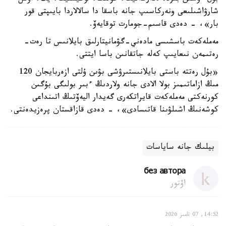
شارۋاشىلىعى ونەركاسىپ جانە باسقا دا سالالاردا بايىپتى قور
بار»، - دەدى قاسىم-جومارت توقايەۆ.
مەملەكەت باسشىسى مادەني-گۋمانيتارلىق بايلانىس تا رەت-
رەتىمەن نىعايىپ كەلە جاتقانىن باسا ايتتى.
«بۇل رەتتە باستى بايلانىستىرۋشى بۋىن ۇلتى ازەربايجان 120
مىڭ ازاماتىمىز بولا الادى جانە ولاردىڭ ءبىر بولىگى بۇگىن
كورنەكتى مەملەكەت قايراتكەرى گەيدار اليەۆتىڭ اتىنداعى
كوشەنىڭ اشىلۋىنا قاتىسادى»، - دەدى قازاقستان پرەزيدەنتى.
بيلىك جانە ساياسات
без автора
اۆتور
14:52, 07 تامىز 2026