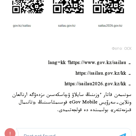
Фото: ОСК
- https://www.gov.kz/sailau؟ lang=kk
- https://sailau.gov.kz/kk
- https://sailau2026.gov.kz/kk
سونىمەن قاتار ءوزىنىڭ سايلاۋ ۋچاسكەسىن ىزدەۋگە ارنالعان
ونلاين-سەرۆيس eGov Mobile قوسىمشاسىنىڭ «تانىمال
قىزمەتتەر» بولىمىندە دە قولجەتىمدى.