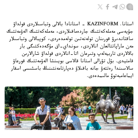
استانا. KAZINFORM - استانادا بالالى وتباسىلاردى قولداۋ
جۇيەسى مەملەكەتتىك جاردەماقىلاردى، مەملەكەتتىك الەۋمەتتىك
ساقتاندىرۋ قورىنان تولەنەتىن تولەمدەردى، كوپبالالى وتباسىلار
مەن ماراپاتتالعان انالاردى، سونداي-اق مۇگەدەكتىگى بار
بالالاردى تاربيەلەپ وتىرعان اتا-انالاردى قولداۋ شارالارىن
قامتيدى. بۇل تۋرالى استانا قالاسى بويىنشا الەۋمەتتىك قورعاۋ
سالاسىندا رەتتەۋ جانە باقىلاۋ دەپارتامەنتىنىڭ باسشىسى اسقار
ايماعامبەتوۆ مالىمدەدى.