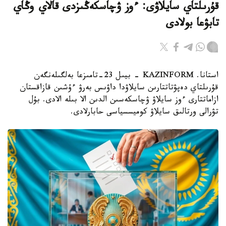
قۇرىلتاي سايلاۋى: ءوز ۋچاسكەڭىزدى قالاي وڭاي
تابۋعا بولادى
استانا. KAZINFORM - بيىل 23-تامىزعا بەلگىلەنگەن
قۇرىلتاي دەپۋتاتتارىن سايلاۋدا داۋىس بەرۋ ءۇشىن قازاقستان
ازاماتتارى ءوز سايلاۋ ۋچاسكەسىن الدىن الا بىلە الادى. بۇل
تۋرالى ورتالىق سايلاۋ كوميسسياسى حابارلادى.