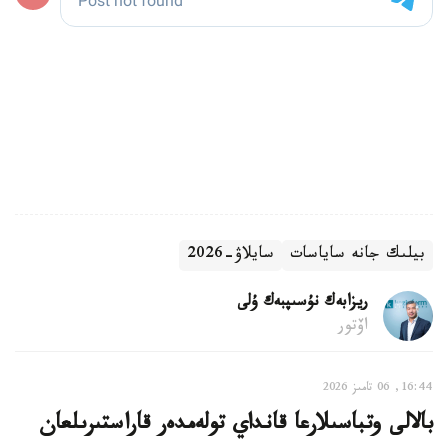
بيلىك جانە ساياسات
سايلاۋ-2026
ريزابەك نۇسىپبەك ۇلى
اۆتور
16:44, 06 تامىز 2026
بالالى وتباسىلارعا قانداي تولەمدەر قاراستىرىلعان