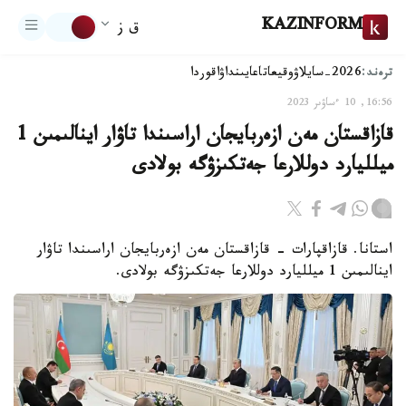
KAZINFORM
ق ز
ترەند:
2026-سايلاۋ
وقيعا
تاعايىنداۋ
اقوردا
16:56, 10 ءساۋىر 2023
قازاقستان مەن ازەربايجان اراسىندا تاۋار اينالىمىن 1
ميلليارد دوللارعا جەتكىزۋگە بولادى
استانا. قازاقپارات - قازاقستان مەن ازەربايجان اراسىندا تاۋار
اينالىمىن 1 ميلليارد دوللارعا جەتكىزۋگە بولادى.