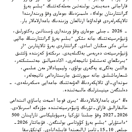
قاراجاتى ەسەبىنەن بولىنەتىن مەملەكەتتىك ءبىلىم بەرۋ
گرانتتارىنان بولەك، ەلىمىزدىڭ جوعارى وقۋ ورىندارىندا
تالاپكەرلەردى قولداۋعا ارنالعان وزىندىك باعدارلامالار بار.
- 2026 -جىلى جوعارى وقۋ ورىندارى ۇسىناتىن رەكتورلىق،
ۋنيۆەرسيتەتتىك جانە ىشكى ءبىلىم بەرۋ گرانتتارىنىڭ جالپى
سانى ەكى مىڭنان اسادى. گرانتتاردى بەرۋ تالاپتارىن ءار
ۋنيۆەرسيتەت دەربەس بەلگىلەيدى. ىرىكتەۋ كەزىندە ۇلتتىق
ءبىرىڭعاي تەستىلەۋ ناتيجەلەرى، اكادەميالىق جەتىستىكتەر،
«التىن بەلگى» يەگەرى بولۋى، وليمپيادالار مەن عىلىمي،
شىعارماشىلىق جانە سپورتتىق جارىستارداعى ناتيجەلەر،
سونداي-اق تالاپكەردىڭ الەۋمەتتىك جاعدايى ەسكەرىلەدى، -
دەلىنگەن مينيسترلىك مالىمەتىندە.
ەڭ ءىرى باعدارلامالاردىڭ ءبىرى قوجا احمەت ياساۋي اتىنداعى
حالىقارالىق قازاق-تۇرىك ۋنيۆەرسيتەتىندە جۇزەگە اسىرىلادى.
2026-2027 وقۋ جىلىنا تۇركيا رەسپۋبليكاسى تاراپىنان 500
ءداستۇرلى ءبىلىم بەرۋ كۆوتاسى بولىنگەن. قۇجاتتار 2026-
جىلعى 10-15-تامىز ارالىعىندا قابىلدانادى. كونكۋرسقا