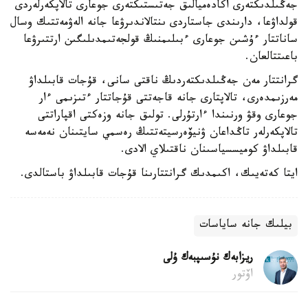
جەڭىلدىكتەرى اكادەميالىق جەتىستىكتەرى جوعارى تالاپكەرلەردى
قولداۋعا، دارىندى جاستاردى ىنتالاندىرۋعا جانە الەۋمەتتىك وسال
ساناتتار ءۇشىن جوعارى ءبىلىمنىڭ قولجەتىمدىلىگىن ارتتىرۋعا
باعىتتالعان.
گرانتتار مەن جەڭىلدىكتەردىڭ ناقتى سانى، قۇجات قابىلداۋ
مەرزىمدەرى، تالاپتارى جانە قاجەتتى قۇجاتتار ءتىزىمى ءار
جوعارى وقۋ ورنىندا ءارتۇرلى. تولىق جانە وزەكتى اقپاراتتى
تالاپكەرلەر تاڭداعان ۋنيۆەرسيتەتتىڭ رەسمي سايتىنان نەمەسە
قابىلداۋ كوميسسياسىنان ناقتىلاي الادى.
ايتا كەتەيىك، اكىمدىك گرانتتارىنا قۇجات قابىلداۋ باستالدى.
بيلىك جانە ساياسات
ريزابەك نۇسىپبەك ۇلى
اۆتور