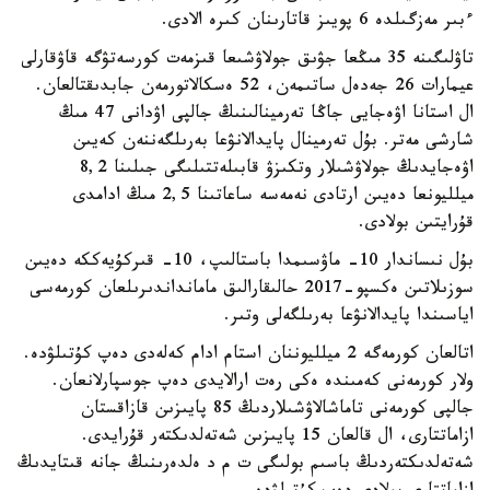
ءبىر مەزگىلدە 6 پويىز قاتارىنان كىرە الادى.
تاۋلىگىنە 35 مىڭعا جۋىق جولاۋشىعا قىزمەت كورسەتۋگە قاۋقارلى
عيمارات 26 جەدەل ساتىمەن، 52 ەسكالاتورمەن جابدىقتالعان.
ال استانا اۋەجايى جاڭا تەرمينالىنىڭ جالپى اۋدانى 47 مىڭ
شارشى مەتر. بۇل تەرمينال پايدالانۋعا بەرىلگەننەن كەيىن
اۋەجايدىڭ جولاۋشىلار وتكىزۋ قابىلەتتىلىگى جىلىنا 8,2
ميلليونعا دەيىن ارتادى نەمەسە ساعاتىنا 2,5 مىڭ ادامدى
قۇرايتىن بولادى.
بۇل نىساندار 10- ماۋسىمدا باستالىپ، 10- قىركۇيەككە دەيىن
سوزىلاتىن ەكسپو-2017 حالىقارالىق مامانداندىرىلعان كورمەسى
اياسىندا پايدالانۋعا بەرىلگەلى وتىر.
اتالعان كورمەگە 2 ميلليوننان استام ادام كەلەدى دەپ كۇتىلۋدە.
ولار كورمەنى كەمىندە ەكى رەت ارالايدى دەپ جوسپارلانعان.
جالپى كورمەنى تاماشالاۋشىلاردىڭ 85 پايىزىن قازاقستان
ازاماتتارى، ال قالعان 15 پايىزىن شەتەلدىكتەر قۇرايدى.
شەتەلدىكتەردىڭ باسىم بولىگى ت م د ەلدەرىنىڭ جانە قىتايدىڭ