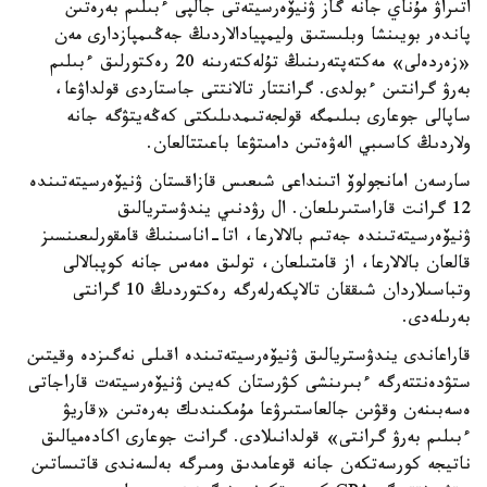
اتىراۋ مۇناي جانە گاز ۋنيۆەرسيتەتى جالپى ءبىلىم بەرەتىن
پاندەر بويىنشا وبلىستىق وليمپيادالاردىڭ جەڭىمپازدارى مەن
«زەردەلى» مەكتەپتەرىنىڭ تۇلەكتەرىنە 20 رەكتورلىق ءبىلىم
بەرۋ گرانتىن ءبولدى. گرانتتار تالانتتى جاستاردى قولداۋعا،
ساپالى جوعارى بىلىمگە قولجەتىمدىلىكتى كەڭەيتۋگە جانە
ولاردىڭ كاسىبي الەۋەتىن دامىتۋعا باعىتتالعان.
سارسەن امانجولوۆ اتىنداعى شىعىس قازاقستان ۋنيۆەرسيتەتىندە
12 گرانت قاراستىرىلعان. ال رۋدنىي يندۋستريالىق
ۋنيۆەرسيتەتىندە جەتىم بالالارعا، اتا-اناسىنىڭ قامقورلىعىنسىز
قالعان بالالارعا، از قامتىلعان، تولىق ەمەس جانە كوپبالالى
وتباسىلاردان شىققان تالاپكەرلەرگە رەكتوردىڭ 10 گرانتى
بەرىلەدى.
قاراعاندى يندۋستريالىق ۋنيۆەرسيتەتىندە اقىلى نەگىزدە وقيتىن
ستۋدەنتتەرگە ءبىرىنشى كۋرستان كەيىن ۋنيۆەرسيتەت قاراجاتى
ەسەبىنەن وقۋىن جالعاستىرۋعا مۇمكىندىك بەرەتىن «قاريۋ
ءبىلىم بەرۋ گرانتى» قولدانىلادى. گرانت جوعارى اكادەميالىق
ناتيجە كورسەتكەن جانە قوعامدىق ومىرگە بەلسەندى قاتىساتىن