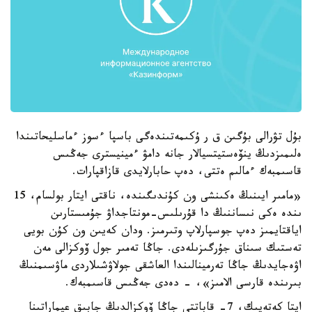
بۇل تۋرالى بۇگىن ق ر ۇكىمەتىندەگى باسپا ءسوز ءماسليحاتىندا
ەلىمىزدىڭ ينۆەستيتسيالار جانە دامۋ ءمينيسترى جەڭىس
قاسىمبەك ءمالىم ەتتى، دەپ حابارلايدى قازاقپارات.
«مامىر ايىنىڭ ەكىنشى ون كۇندىگىندە، ناقتى ايتار بولسام، 15
ىندە ەكى نىساننىڭ دا قۇرىلىس-مونتاجداۋ جۇمىستارىن
اياقتايمىز دەپ جوسپارلاپ وتىرمىز. ودان كەيىن ون كۇن بويى
تەستىك سىناق جۇرگىزىلەدى. جاڭا تەمىر جول ۆوكزالى مەن
اۋەجايدىڭ جاڭا تەرمينالىندا العاشقى جولاۋشىلاردى ماۋسىمنىڭ
بىرىندە قارسى الامىز»، - دەدى جەڭىس قاسىمبەك.
ايتا كەتەيىك، 7- قاباتتى جاڭا ۆوكزالدىڭ جابىق عيماراتىنا