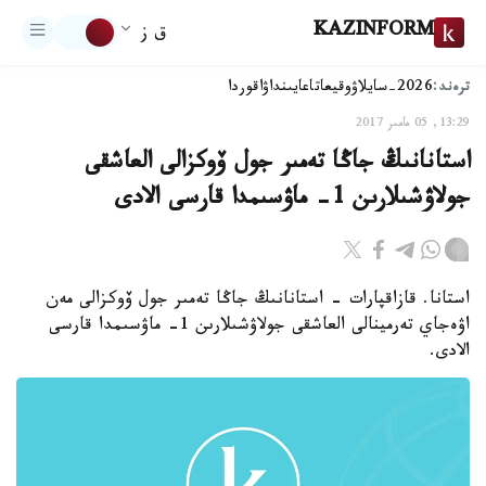
KAZINFORM
ق ز
ترەند:
2026-سايلاۋ
وقيعا
تاعايىنداۋ
اقوردا
13:29, 05 مامىر 2017
استانانىڭ جاڭا تەمىر جول ۆوكزالى العاشقى
جولاۋشىلارىن 1- ماۋسىمدا قارسى الادى
استانا. قازاقپارات - استانانىڭ جاڭا تەمىر جول ۆوكزالى مەن
اۋەجاي تەرمينالى العاشقى جولاۋشىلارىن 1- ماۋسىمدا قارسى
الادى.