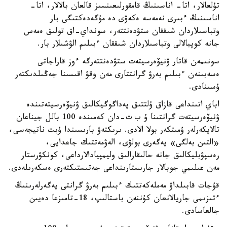
تۇلعالار، اتا- اناسىنىڭ قامقورلىعىنسىز قالعان بالالار، اتا-
اناسىنىڭ ءبىرى نەمەسە ەكەۋى دە مۇگەدەكتىگى بار
وتباسىلاردان شىققان ستۋدەنتتەر، سونداي-اق تولىق ەمەس
جانە كوپبالالى وتباسىلاردان شىققان ءبىلىم الۋشىلار بار.
سونىمەن قاتار ۋنيۆەرسيتەت ستۋدەنتتەرگە ءوز قاراجاتى
ەسەبىنەن ءبىلىم بەرۋ گرانتتارى مەن وقۋ اقىسىنا جەڭىلدىكتەر
ۇسىنادى.
اباي اتىنداعى قازاق ۇلتتىق پەداگوگيكالىق ۋنيۆەرسيتەتىندە
ۋنيۆەرسيتەت گرانتىنا ۇ ب ت-دان كەمىندە 100 بالل جيناعان
تالاپكەرلەر ۇمىتكەر بولا الادى. ىرىكتەۋ بارىسىندا ۇبت ناتيجەسى،
«التىن بەلگى» يەگەرى بولۋى، الەۋمەتتىك جاعدايى،
رەسپۋبليكالىق جانە حالىقارالىق وليمپيادالارداعى، كونكۋرستار
مەن عىلىمي جوبالار جارىستارىنداعى جەتىستىكتەرى ەسكەرىلەدى.
قۇجات قابىلداۋ مەملەكەتتىك ءبىلىم بەرۋ گرانتى يەگەرلەرىنىڭ
ءتىزىمى جاريالانعان كۇننەن باستالىپ، 18-تامىزعا دەيىن
جالعاسادى.