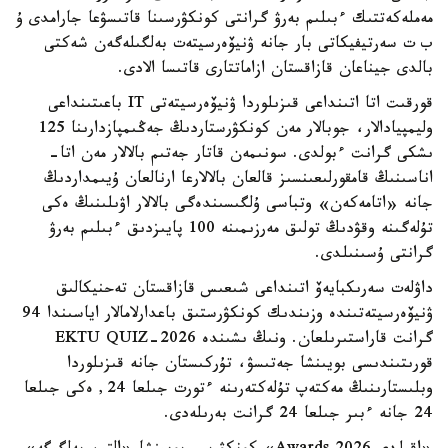
مەملەكەتتىك ءبىلىم بەرۋ گرانتى كونكۋرسىنا قاتىسۋعا جارامدى ۇ
ب ت سەرتيفيكاتى بار جانە ۋنيۆەرسيتەت بەلگىلەگەن شەكتى
بالدى جيناعان قازاقستان ازاماتتارى قاتىسا الادى.
قورقىت اتا اتىنداعى قىزىلوردا ۋنيۆەرسيتەتى IT باعىتىنداعى
وليمپيادالار، جوبالار مەن كونكۋرستاردىڭ جەڭىمپازدارىنا 125
ىشكى گرانت ءبولدى. سونىمەن قاتار جەتىم بالالار مەن اتا-
اناسىنىڭ قامقورلىعىنسىز قالعان بالالارعا ارنالعان ۇيىمداردىڭ
جانە «اتامەكەن» وتباسى ۇلگىسىندەگى بالالار اۋىلىنىڭ ەكى
تۇلەگىنە وقۋدىڭ تولىق مەرزىمىنە 100 پايىزدىق ءبىلىم بەرۋ
گرانتى ۇسىنىلدى.
داۋلەت سەرىكبايەۆ اتىنداعى شىعىس قازاقستان تەحنيكالىق
ۋنيۆەرسيتەتىندە وزىندىك كونكۋرستىق باعدارلامالار اياسىندا 94
گرانت قاراستىرىلعان. ونىڭ ىشىندە EKTU QUIZ-2026
قورىتىندىسى بويىنشا جەتىسۋ، تۇركىستان جانە قىزىلوردا
وبلىستارىنىڭ مەكتەپ تۇلەكتەرىنە ءتورت جىلعا 24, ەكى جىلعا
24 جانە ءبىر جىلعا 24 گرانت بەرىلەدى.