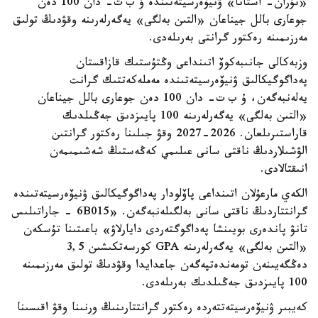
«تۇران- استانا» ۋنيۆەرسيتەتىندە ۇ ب ت- دان 100 دەن
جوعارى بالل جيناعان «التىن بەلگى» يەگەرلەرىنە وقۋدىڭ تولىق
مەرزىمىنە رەكتور گرانتى بەرىلەدى.
وزبەكالى جانىبەكوۆ اتىنداعى وڭتۇستىك قازاقستان
پەداگوگيكالىق ۋنيۆەرسيتەتىندە مەملەكەتتىك گرانت
يەلەنبەگەن، ۇ ب ت- دان 100 دەن جوعارى بالل جيناعان
«التىن بەلگى» يەگەرلەرىنە 100 پايىزدىق جەڭىلدىك
قاراستىرىلعان. 2026-2027 وقۋ جىلىنا رەكتور گرانتىن
الۋشىلاردىڭ ناقتى سانى عىلىمي كەڭەستىڭ شەشىمىمەن
انىقتالادى.
الكەي مارعۇلان اتىنداعى پاۆلودار پەداگوگيكالىق ۋنيۆەرسيتەتىندە
گرانتتاردىڭ ناقتى سانى بەلگىلەنبەگەن. «6B015 - جاراتىلىس
تانۋ پاندەرى بويىنشا پەداگوگتەردى دايارلاۋ» باعىتىنا تۇسكەن
«التىن بەلگى» يەگەرلەرىنە GPA كورسەتكىشىن 3,5
دەڭگەيىنەن تومەندەتپەگەن جاعدايدا وقۋدىڭ تولىق مەرزىمىنە
100 پايىزدىق جەڭىلدىك بەرىلەدى.
كەيبىر ۋنيۆەرسيتەتتەردە رەكتور گرانتتارىنىڭ ورنىنا وقۋ اقىسىنا