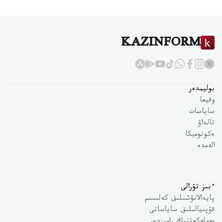
KAZINFORM
بوليمدەر
وقيعا
ساياسات
تالداۋ
ەكونوميكا
الەمدە
ءبىز تۋرالى
پايدالانۋشىلىق كەلىسىم
قۇپىيالىلىق ساياساتى