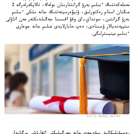
مەملەكەتتىك ءبىلىم بەرۋ گرانتتارىنان بولەك، تالاپكەرلەرگە 2
مىڭنان استام رەكتورلىق، ۋنيۆەرسيتەتتىك جانە ىشكى ءبىلىم
بەرۋ گرانتىن، سونداي-اق وقۋ اقىسىنا جەڭىلدىكتەر مەن اتاۋلى
ستيپەنديالار ۇسىنادى، دەپ حابارلايدى عىلىم جانە جوعارى
ءبىلىم مينيسترلىگى.
Фото: halyq-uni.kz
رەسپۋبليكالىق بيۋدجەت جانە جەرگىلىكتى اتقارۋشى ورگاندار