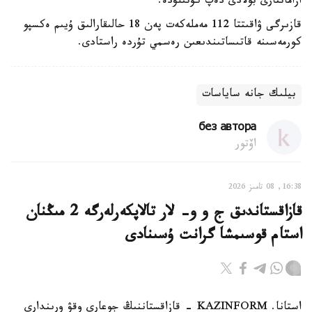
ازاماتتارى بولادى دەپ كۇتىلۋدە.
قازىرگى ۋاقىتتا 112 مەملەكەت پەن 18 حالىقارالىق ۇيىم ەكسپو
كورمەسىنە قاتىساتىندىعىن رەسمي تۇردە راستادى.
بيلىك جانە ساياسات
без автора
اۆتور
16:38, 08 تامىز 2026
قازاقستاندىق ج و و- لار تالاپكەرلەرگە 2 مىڭنان
استام قوسىمشا گرانت ۇسىنادى
استانا. KAZINFORM - قازاقستاننىڭ جوعارى وقۋ ورىندارى