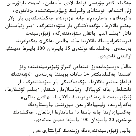
جەڭىلدىكتەر جۇيەسى قولدانىلادى. ماسەلەن، احمەت بايتۇرسىن
ۇلى اتىنداعى قوستاناي وڭىرلىك ۋنيۆەرسيتەتىندە «قامقور»،
«كومەك»، «جاردەم» جانە «زەرەك» جەڭىلدىكتەرى بار. ولار
جەتىم بالالارعا، مۇگەدەكتىگى بار ستۋدەنتتەرگە، ءبىر وتباسىنان
قاتار ءبىلىم الىپ جاتقان ستۋدەنتتەرگە، ۋنيۆەرسيتەت
قىزمەتكەرلەرىنىڭ بالالارىنا جانە «التىن بەلگى» يەگەرلەرىنە
بەرىلەدى. جەڭىلدىك مولشەرى 15 پايىزدان 100 پايىزعا دەيىنگى
ارالىقتى قامتيدى.
حالەل دوسمۇحامەدوۆ اتىنداعى اتىراۋ ۋنيۆەرسيتەتىندە وقۋ
اقىسىنا جەڭىلدىكتەر 14 سانات بويىنشا بەرىلەدى. الەۋمەتتىك
قولداۋ جەتىم بالالارعا، مۇگەدەكتىگى بار ستۋدەنتتەرگە، از
قامتىلعان جانە كوپبالالى وتباسىلاردان شىققان ءبىلىم الۋشىلارعا،
ۋنيۆەرسيتەت قىزمەتكەرلەرىنىڭ بالالارىنا، «التىن بەلگى»
يەگەرلەرىنە، وليمپيادالار مەن سپورتتىق جارىستاردىڭ
جەڭىمپازدارىنا جانە باسقا دا ساناتتارعا ارنالعان. جەڭىلدىك
مولشەرى 20 پايىزدان 100 پايىزعا دەيىن جەتەدى.
جالپى ۋنيۆەرسيتەتتەردىڭ وزىندىك گرانتتارى مەن