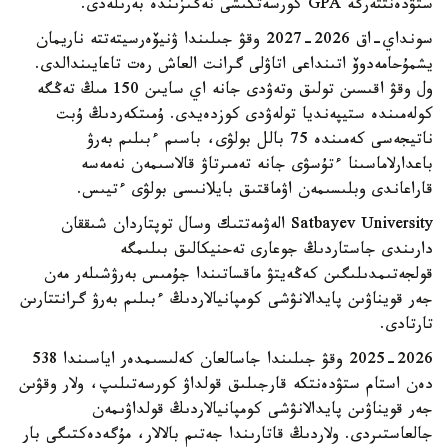
ستۋدەنتتەرگە GPA كورسەتكىشى نەگىزىندە بەرىلەدى.
سونداي-اق 2026-2027 وقۋ جىلىندا ۋنيۆەرسيتەتتە ناريمان
يشمۇحامەدوۆ اتىنداعى اتاۋلى گرانت العاش رەت تاعايىندالدى.
ول وقۋ اقىسىن تولىق وتەۋدى جانە اي سايىن 150 مىڭ تەڭگە
كولەمىندە ستيپەنديا تولەۋدى كوزدەيدى. ۇمىتكەردىڭ ۇبت
ناتيجەسى كەمىندە 75 بالل بولۋى، باسىم ءبىلىم بەرۋ
باعدارلاماسىنا ءتۇسۋى جانە تەمىرتاۋ قالاسىمەن نەمەسە
قاراعاندى وبلىسىمەن اۋماقتىق بايلانىسى بولۋى ءتيىس.
Satbayev University الەۋمەتتىك وسال توپتاردان شىققان
دارىندى جاستاردىڭ جوعارى تەحنيكالىق بىلىمگە
قولجەتىمدىلىگىن كەڭەيتۋ ماقساتىندا جۇمىس بەرۋشىلەر مەن
جەر قويناۋىن پايدالانۋشى كومپانيالاردىڭ ءبىلىم بەرۋ گرانتتارىن
تارتادى.
2025-2026 وقۋ جىلىندا جاسالعان كەلىسىمدەر اياسىندا 538
دەن استام ستۋدەنتكە قارجىلىق قولداۋ كورسەتىلىپ، ولار وقۋىن
جەر قويناۋىن پايدالانۋشى كومپانيالاردىڭ قولداۋىمەن
جالعاستىردى. ولاردىڭ قاتارىندا جەتىم بالالار، مۇگەدەكتىگى بار