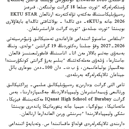
«اقىلدى Awards 2026» كونكۋرسى بويىنشا «التىن بەلگىگە»
ۇمىتكەرلەرگە ءتورت جىلعا 18 گرانت بولىنگەن. قىرعىز
رەسپۋبليكاسىنىڭ مەكتەپ تۇلەكتەرىنە ارنالعان EKTU STAR
2026 جانە «eKTU- دى تاڭدا - بولاشاقتى تاڭدا» بايقاۋلارى
بويىنشا ءتورت جىلدىق ءتورت گرانت قاراستىرىلعان.
ءابىلقاس ساعىنوۆ اتىنداعى قاراعاندى تەحنيكالىق ۋنيۆەرسيتەتى
2026-2027 وقۋ جىلىنا رەكتوردىڭ 19 گرانتىن ءبولدى. ونىڭ
بەسەۋى جەتىم بالالار مەن اتا- اناسىنىڭ قامقورلىعىنسىز قالعان
جاستارعا، ۇشەۋى مەملەكەتتىك ءبىلىم بەرۋ گرانتى كونكۋرسىندا
جەڭىمپاز بولماعانىمەن، ۇ ب ت- دان 100-دەن جوعارى بالل
جيناعان تالاپكەرلەرگە بەرىلەدى.
تاعى التى گرانت «دارىن» رەسپۋبليكالىق عىلىمي- پراكتيكالىق
ورتالىعى ۇيىمداستىرعان وليمپيادالاردىڭ جەڭىمپازدارىنا، بەس
گرانت IQanat High School of Burabay مەكتەبىنىڭ فيزيكا،
ماتەماتيكا، بيولوگيا، حيميا جانە ينفورماتيكا پاندەرى بويىنشا
ىشكى وليمپيادالارىندا ءبىرىنشى ورىن العاندارعا ارنالعان.
دارىندى تالاپكەرلەردى قولداۋ ماقساتىندا س. وتەبايەۆ اتىنداعى