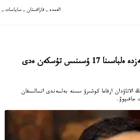
الەمدە
قازاقستان
ساياسات
ت
استانانى قايدا اۋىستىرامىز دەگەن كەزدە ەلباسىنا 17 ۇسىنىس تۇسكەن ەدى
ڭ الاتاۋدان ارقاعا كوشىرۋ ىسىنە بەلسەندى اتسالىسقان
 جاقىپوۆ.