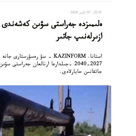
22:31, 07 تامىز 2026
ەلىمىزدە جەراستى سۋىن كەشەندى پاي
ازىرلەنىپ جاتىر
استانا. KAZINFORM - سۋ رەسۋرس
2027-2040 -جىلدارعا ارنالعان جەراستى
جاتقانىن حابارلادى.