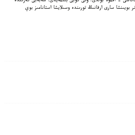
تاناسى - اقمولا بولدى. ونى كوبى بىلمەيدى. سەبەبى كەزىندە
. قازىر ايتۋعا بولادى. جاڭادان 32 پارامەتر بويىنشا سارى ارقانىڭ تورىندە وسىلايشا استانامىز بوي