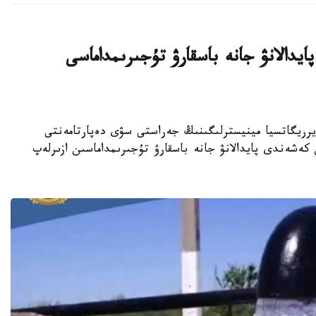
دالانۋ جانە باسقارۋ تۇجىرىمداماسى
تارى جانە يرريگاتسيا مينيسترلىگىنىڭ جەراستى سۋى دەپارتامەنتى
 سۋىن كەشەندى پايدالانۋ جانە باسقارۋ تۇجىرىمداماسىن ازىرلەپ