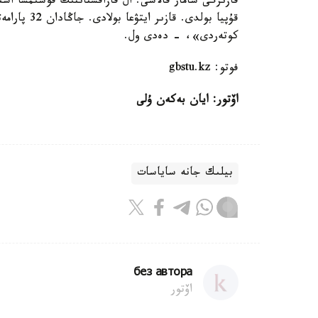
قازىرگى سامار قالاسى. ال قازاقستاننىڭ قوسىمشا اس
قۇپيا بولدى
كوتەردى»، - دەدى ول.
فوتو: gbstu.kz
اۆتور: ايان بەكەن ۇلى
بيلىك جانە ساياسات
без автора
اۆتور