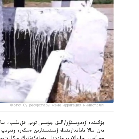
Фото: Су ресурстары және ирригация министрлігі
بۇگىندە ۆەدومستۆوارالىق جۇمىس توبى قۇرىلىپ، ساراپ
مەن سالا ماماندارىنىڭ ۇسىنىستارىن ەسكەرە وتىرىپ،
جوباسىن جاريالاپ، مۇددەلى مەملەكەتتىك ورگاندارمە