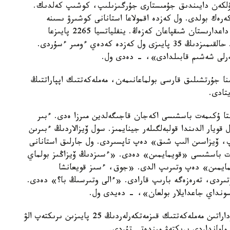
لكەن دايىندىق جۇمىستارى جۇرگىزىلىپ، كوشىپ كەلدىك.
ەرەك بولدى. ول كەزدە اقمولاعا استانانى كوشىرۋ ىسىنە
ءبىرتالاي جۇرت قارسى ەدى. 1994 -جىلى ەل ءالى داعدارىستان شىقپاعان كەزەڭ. ينفلياتسيا 2265 پايىزعا
كەتتى. ايلىعىمىز ورتاشا ەسەپپەن 24 دوللار بولاتىن. حالقىمىزدىڭ 35 پايىزى ول كەزدە كەدەي ءومىر ءسۇردى.
ەرلى شەشىم قابىلدادى»، - دەدى ول.
ىنا جۇرتشىلىق قارسى بولماعانىمەن، مەملەكەتتىك اپپاراتتىڭ
تادى.
ا ۇكىمەت باسشىسى اكەجان قاجىگەلدين مىرزا ەدى. ءبىر
 قويار الدىندا قولبەلگىلەر جينايمىز. سول ۆيزالاردىڭ ءبىرىن
، ۆيزاسىن الىپ شىق» دەپ تاپسىردى. ول جارلىق استانانى
مەت باسشىسى «قويمايمىن» دەدى. «ءسىزدىڭ ۆيزاڭىز بولماي
مايمىن» دەپ وتىرىپ الدى. «جوق، ءسىز قويعانشا
ىردى، تەرەزەگە بارىپ قارادى. «ءالى وتىرسىڭ با؟» دەدى.
سونداي جاعدايلار بولعان»، - دەيدى ول.
ميربولات جاقىپوۆ ول تۇستا الاتاۋدان ارقاعا قونىس اۋداراتىن مەملەكەتتىك قىزمەتكەرلەردىڭ 25 پايىزىن ىرىكتەپ الۋ