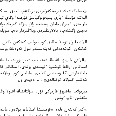
تۋرالى تاپسىرما بولعانىن ەسكە الادى. ەڭ تاجىريبەلى
«مەملەكەتتىك قىزمەتكەرلەردى ىرىكتەپ الدىق. ەسكەر
البەتتە مۇنىڭ ءبارى پسيحولوگيالىق تۇرعىدا وڭاي ت
بار ەدى. ءبىراق مامان رەتىندە ولار بىزگە كەرەك بول
دەيىن ۇگىتتەپ، بالالارىڭىزدى ويلاڭىزدار دەپ سو
كەتكەن. كوشەدەگى كەپتەلىستەر سول كەزدىڭ وزىندە
«الماتى ەلىمىزدىڭ ەڭ شەتىندە، ءبىر بۇرىشىندا عانا
استانانى ارقاعا كوشىرۋ ءتيىمدى بولدى. استانانى ق
شەشىم اقمولاعا توقتالدى»، - دەيدى ول.
ميربولات جاقىپوۆ قازىرگى نۇر- سۇلتاننىڭ اقمولا و
ەكەنىن اتاپ ءوتتى.
«كەز كەلگەن ەلدە «قوسىمشا استانا» بولادى. ماسە