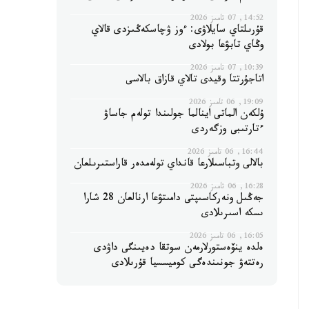
14:52, 07 تامىز 2026
قۇرىلتاي سايلاۋى: ءوز ۋچاسكەڭىزدى قالاي
وڭاي تابۋعا بولادى
10:39, 07 تامىز 2026
اتاجۇرتتا وقيدى تالاي قازاق بالاسى
19:09, 06 تامىز 2026
ۇلكەن الماتى اينالما جولىندا تولەم جاساۋ
ءتارتىبى وزگەردى
16:44, 06 تامىز 2026
بالالى وتباسىلارعا قانداي تولەمدەر قاراستىرىلعان
16:28, 06 تامىز 2026
جەڭىل ونەركاسىپتى دامىتۋعا ارنالعان 28 شارا
ىسكە اسىرىلادى
16:05, 06 تامىز 2026
ەلدە ينۆەستورلارمەن سوتقا دەيىنگى داۋدى
رەتتەۋ جونىندەگى كوميسسيا قۇرىلادى