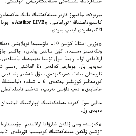
جىلداردىڭ ىشىندەگى ەستەلىكتەرىمەن ءبولىستى.
ميربولات جاقىپوۆ قازىر مەملەكەتتىك بانك مەكەمەلەر
كاسىپوداعىنى
اڭگىمەلەردى ايتىپ بەردى.
«بۇرىن استانا كۇنىن 10- ماۋسىمدا
وتكەنىمىز ەسىمدە. كۇن سالقىن بولدى، جاڭبىر جاۋى
تاريحتان بىلەتىندەرىڭىزدەي، بۇل شەشىم وتە قيىن 
كورسەڭىز كوزىڭىز جەتەدى. 6 
جاسايىق» دەپ داۋىس بەرىپ، شەشىم قابىلدانعان»، 
جالپى سول كەزدە مەملەكەتتىك اپپاراتتىڭ الماتىدا
دەيدى ول.
«كەزىندە وسى ۇلكەن شارۋاعا ارالاستىم. جۇمىستارعا 
ءۇشىن ۇلكەن مەملەكەتتىك كوميسسيا قۇرىلدى. تاجىر