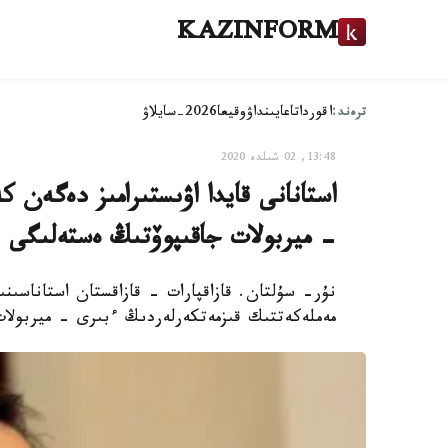
KAZINFORM
ترەند:
اقوردا
تاعايىنداۋ
وقيعا
2026-سايلاۋ
13:48, 02 شىلدە 2020
- ميربولات جاقىپوۆتىڭ ەستەلىگى
نۇر- سۇلتان. قازاقپارات - قازاقستان استاناسىنى
مەملەكەتتىك قىزمەتكەرلەردىڭ ءبىرى - ميربولات