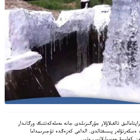
تامالىق تالقىلاۋلار جۇرگىزىلدى جانە مەملەكەتتىك ورگاندار
 ەسكەرتۋلەر پىسىقتالدى. الداعى كەزەڭدە تۇجىرىمداما
ن كەلىسۋ جوسپارلانىپ وتىر.