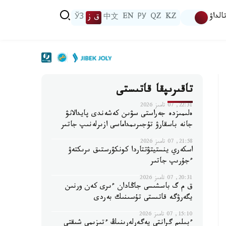
الداۋ
KZ
QZ
РУ
EN
中文
ق ز
ЎЗ
تاقىرىپقا قاتىستى
22:31, 07 تامىز 2026
ەلىمىزدە جەراستى سۋىن كەشەندى پايدالانۋ
جانە باسقارۋ تۇجىرىمداماسى ازىرلەنىپ جاتىر
21:58, 07 تامىز 2026
اسكەري ينستيتۋتتاردا كونكۋرستىق ىرىكتەۋ
ءجۇرىپ جاتىر
20:31, 07 تامىز 2026
ق م گ باسشىسى جاڭادان ءىرى كەن ورنىن
يگەرۋگە قاتىستى تۇسىنىك بەردى
15:10, 07 تامىز 2026
ءبىلىم گرانتى يەگەرلەرىنىڭ ءتىزىمى شىقتى