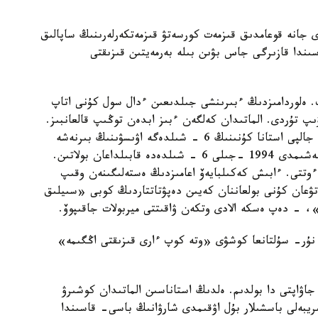
ى جانە قوعامدىق قىزمەت كورسەتۋ قىزمەتكەرلەرىنىڭ ساپالىق
ڭ ءتوراعاسى. «Antikor LIVE» جوباسىندا قازىرگى جاس بۋىن بىلە بەرمەيتىن قىزىقتى
 تويلايتىن ەدىك. ەلوردامىزدىڭ ءبىرىنشى جىلدىعىن ءدال سول كۇنى اتاپ
پ تۇردى. الماتىدان كەلگەن ءبىز ابدەن توڭىپ قالعانبىز.
ارقاداعى اۋا- رايىنا سول تۇستا بەيىمدەلە باستادىق. جالپى استانا كۇنىنىڭ 6 - شىلدەگە اۋىسۋىنىڭ بىرنەشە
سەبەبى بار. جوعارعى كەڭەس ەڭ العاشقى رەسمي شەشىمدى 1994 -جىلى 6 - شىلدەدە قابىلداعان بولاتىن.
ءوتتى. ءابىش كەكىلبايەۆ اعامىزدىڭ ەستەلىگىنەن وقىپ
- شىلدە ەلباسىنىڭ تۋعان كۇنى بولعاننان كەيىن دەپۋتاتتاردىڭ كوبى «سىيلىق
- دەپ ەسكە الادى وتكەن ۋاقىتتى ميربولات جاقىپوۆ.
ن نۇر- سۇلتانعا كوشۋى «وتە كوپ ءارى قىزىقتى اڭگىمە»
جاۋاپتى دا بولدىم. ەلدىڭ استاناسىن الماتىدان كوشىرۋ
يبەلى باسشىلار بۇل اۋقىمدى شارۋانىڭ باسى- قاسىندا