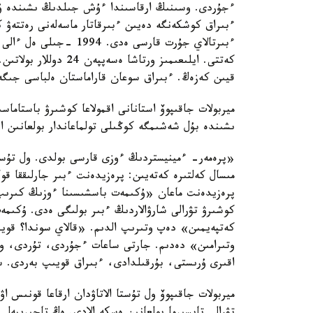
ءجۇردى. وسىنىڭ ارقاسىندا ءۇش جىلدىڭ ىشىندە ۇ
ءبىراق كوشكەنگە دەيىن ءبىرقاتار ماسەلەنى رەتتەۋ ك
قيىن كەزەڭ. ءبىراق سوعان قاراماستان ەلباسى جىگ
ميربولات جاقىپوۆ استانانى اقمولاعا كوشىرۋ باستاماس
ىشىندە بۇل شەشىمگە كوڭىلى تولماعاندار بولعانىن اي
«پرەمەر- ءمينيستردىڭ ءوزى قارسى بولدى. ول تۇست
مىسال كەلتىرە كەتەيىن: پرەزيدەنت ءبىر جارلىققا قول
پرەزيدەنت ماعان «ۇكىمەت باسشىسىنا ءوزىڭ كىرىپ
كوشىرۋ تۋرالى شارۋالاردىڭ ءبىر بولىگى ەدى. ۇكى
كەتپەيمىن» دەپ وتىرىپ الدىم. «قالاي سوندا؟ قوي
وتىرامىن» دەدىم. جارتى ساعات ءجۇردى، تۇردى، وت
اقىرى ۇرىستى، بۇرقىلدادى، ءبىراق قويىپ بەردى. 