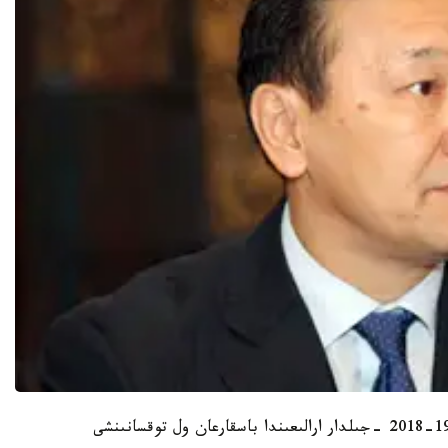
ق ر پرەزيدەنتى اكىمشىلىگىنىڭ جالپى ءبولىمىن 1996-2018 -جىلدار ارالىعىندا باسقارعان ول توقسانىنشى