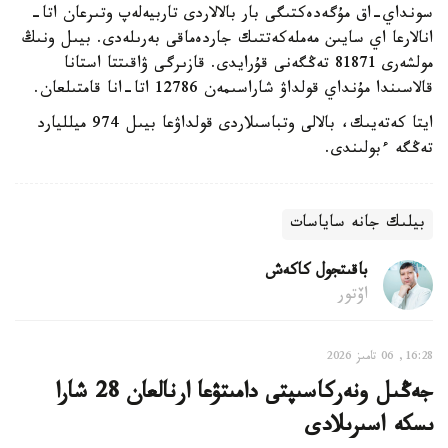
سونداي-اق مۇگەدەكتىگى بار بالالاردى تاربيەلەپ وتىرعان اتا-
انالارعا اي سايىن مەملەكەتتىك جاردەماقى بەرىلەدى. بيىل ونىڭ
مولشەرى 81871 تەڭگەنى قۇرايدى. قازىرگى ۋاقىتتا استانا
قالاسىندا مۇنداي قولداۋ شاراسىمەن 12786 اتا-انا قامتىلعان.
ايتا كەتەيىك، بالالى وتباسىلاردى قولداۋعا بيىل 974 ميلليارد
تەڭگە ءبولىندى.
بيلىك جانە ساياسات
باقىتجول كاكەش
اۆتور
16:28, 06 تامىز 2026
جەڭىل ونەركاسىپتى دامىتۋعا ارنالعان 28 شارا
ىسكە اسىرىلادى