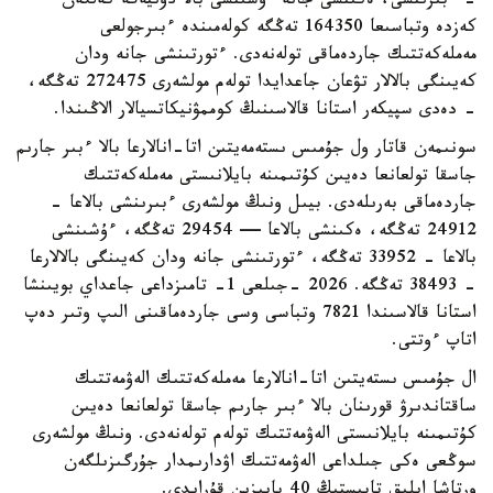
- ءبىرىنشى، ەكىنشى جانە ءۇشىنشى بالا دۇنيەگە كەلگەن
كەزدە وتباسىعا 164350 تەڭگە كولەمىندە ءبىرجولعى
مەملەكەتتىك جاردەماقى تولەنەدى. ءتورتىنشى جانە ودان
كەيىنگى بالالار تۋعان جاعدايدا تولەم مولشەرى 272475 تەڭگە،
- دەدى سپيكەر استانا قالاسىنىڭ كوممۋنيكاتسيالار الاڭىندا.
سونىمەن قاتار ول جۇمىس ىستەمەيتىن اتا-انالارعا بالا ءبىر جارىم
جاسقا تولعانعا دەيىن كۇتىمىنە بايلانىستى مەملەكەتتىك
جاردەماقى بەرىلەدى. بيىل ونىڭ مولشەرى ءبىرىنشى بالاعا -
24912 تەڭگە، ەكىنشى بالاعا — 29454 تەڭگە، ءۇشىنشى
بالاعا - 33952 تەڭگە، ءتورتىنشى جانە ودان كەيىنگى بالالارعا
- 38493 تەڭگە. 2026 -جىلعى 1- تامىزداعى جاعداي بويىنشا
استانا قالاسىندا 7821 وتباسى وسى جاردەماقىنى الىپ وتىر دەپ
اتاپ ءوتتى.
ال جۇمىس ىستەيتىن اتا-انالارعا مەملەكەتتىك الەۋمەتتىك
ساقتاندىرۋ قورىنان بالا ءبىر جارىم جاسقا تولعانعا دەيىن
كۇتىمىنە بايلانىستى الەۋمەتتىك تولەم تولەنەدى. ونىڭ مولشەرى
سوڭعى ەكى جىلداعى الەۋمەتتىك اۋدارىمدار جۇرگىزىلگەن
ورتاشا ايلىق تابىستىڭ 40 پايىزىن قۇرايدى.