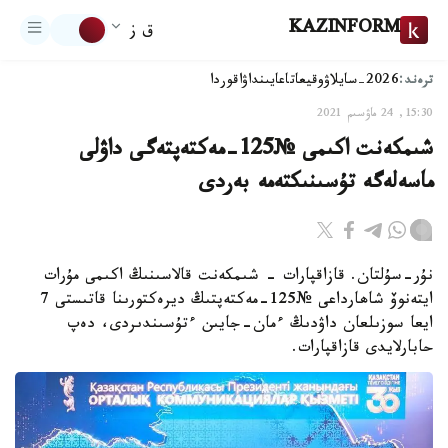
KAZINFORM
ق ز
ترەند:
2026-سايلاۋ
وقيعا
تاعايىنداۋ
اقوردا
15:30, 24 ماۋسىم 2021
شىمكەنت اكىمى №125-مەكتەپتەگى داۋلى
ماسەلەگە تۇسىنىكتەمە بەردى
نۇر-سۇلتان. قازاقپارات - شىمكەنت قالاسىنىڭ اكىمى مۇرات
ايتەنوۆ شاھارداعى №125-مەكتەپتىڭ ديرەكتورىنا قاتىستى 7
ايعا سوزىلعان داۋدىڭ ءمان-جايىن ءتۇسىندىردى، دەپ
حابارلايدى قازاقپارات.