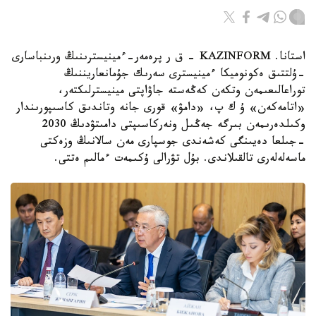
استانا. KAZINFORM - ق ر پرەمەر-ءمينيسترىنىڭ ورىنباسارى
-ۇلتتىق ەكونوميكا ءمينيسترى سەرىك جۇمانعاريننىڭ
توراعالىعىمەن وتكەن كەڭەستە جاۋاپتى مينيسترلىكتەر،
«اتامەكەن» ۇ ك پ، «دامۋ» قورى جانە وتاندىق كاسىپورىندار
وكىلدەرىمەن بىرگە جەڭىل ونەركاسىپتى دامىتۋدىڭ 2030
-جىلعا دەيىنگى كەشەندى جوسپارى مەن سالانىڭ وزەكتى
ماسەلەلەرى تالقىلاندى. بۇل تۋرالى ۇكىمەت ءمالىم ەتتى.