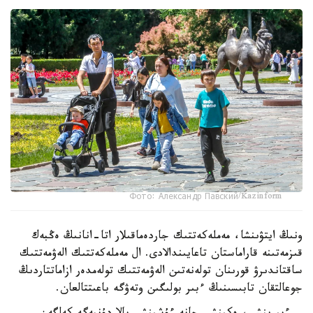
Фото: Александр Павский/Kazinform
ونىڭ ايتۋىنشا، مەملەكەتتىك جاردەماقىلار اتا-انانىڭ ەڭبەك
قىزمەتىنە قاراماستان تاعايىندالادى. ال مەملەكەتتىك الەۋمەتتىك
ساقتاندىرۋ قورىنان تولەنەتىن الەۋمەتتىك تولەمدەر ازاماتتاردىڭ
جوعالتقان تابىسىنىڭ ءبىر بولىگىن وتەۋگە باعىتتالعان.