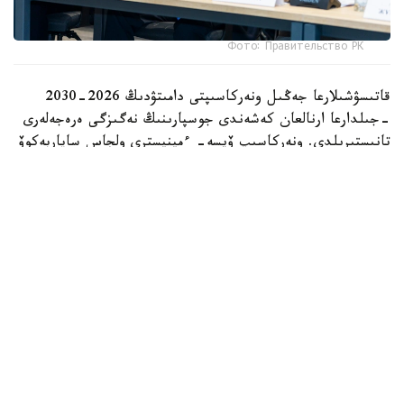
Фото: Правительство РК
قاتىسۋشىلارعا جەڭىل ونەركاسىپتى دامىتۋدىڭ 2026-2030
-جىلدارعا ارنالعان كەشەندى جوسپارىنىڭ نەگىزگى ەرەجەلەرى
تانىستىرىلدى. ونەركاسىپ ۆيسە- ءمينيسترى ولجاس ساپاربەكوۆ
اتاپ وتكەندەي، قۇجات زاڭناما، ساتىپ الۋ تەتىگىن جەتىلدىرۋ،
«كولەڭكەلى» يمپورتقا قارسى ءىس-قيمىل، ينۆەستيتسيا تارتۋ،
وتاندىق برەندتى دامىتۋ مەن كادر دايارلاۋعا ارنالعان 28 ءىس-
شارانى قامتيدى.