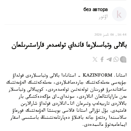
без автора
اۆتور
16:44, 06 تامىز 2026
بالالى وتباسىلارعا قانداي تولەمدەر قاراستىرىلعان
استانا. KAZINFORM - استانادا بالالى وتباسىلاردى قولداۋ
جۇيەسى مەملەكەتتىك جاردەماقىلاردى، مەملەكەتتىك الەۋمەتتىك
ساقتاندىرۋ قورىنان تولەنەتىن تولەمدەردى، كوپبالالى وتباسىلار
مەن ماراپاتتالعان انالاردى، سونداي-اق مۇگەدەكتىگى بار
بالالاردى تاربيەلەپ وتىرعان اتا-انالاردى قولداۋ شارالارىن
قامتيدى. بۇل تۋرالى استانا قالاسى بويىنشا الەۋمەتتىك قورعاۋ
سالاسىندا رەتتەۋ جانە باقىلاۋ دەپارتامەنتىنىڭ باسشىسى اسقار
ايماعامبەتوۆ مالىمدەدى.