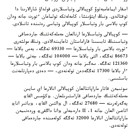
اسقار ايماعامبەتوۆ كوپبالالى وتباسىلاردى قولداۋ شارالارىنا دا
توقتالدى. ونىڭ ايتۋىنشا، كامەلەتكە تولماعان ءتورت جانە ودان
كوپ بالاسى بار وتباسىلار كوپبالالى وتباسى رەتىندە تانىلادى.
— كوپبالالى وتباسىلارعا ارنالعان مەملەكەتتىك جاردەماقى
وتباسىنىڭ تابىسىنا قاراماستان تاعايىندالادى. ونىڭ مولشەرى
ءتورت بالاسى بار وتباسىلارعا — 69330 تەڭگە، بەس بالاعا —
86673 تەڭگە، التى بالاعا — 104000 تەڭگە، جەتى بالاعا —
121360 تەڭگە. سەگىز جانە ودان كوپ بالاسى بار وتباسىلارعا
ءار بالاعا 17300 تەڭگەدەن تولەنەدى، — دەدى دەپارتامەنت
باسشىسى.
سونىمەن قاتار ماراپاتتالعان كوپبالالى انالارعا اي سايىن
مەملەكەتتىك جاردەماقى قاراستىرىلعان. «كۇمىس القا»
يەگەرلەرىنە — 27680 تەڭگە، ال «التىن القا»، «باتىر انا»
اتاعىن العان جانە 1، II دارەجەلى «انا داڭقى» وردەنىمەن
ماراپاتتالعان انالارعا 32000 تەڭگە كولەمىندە جاردەماقى
تولەنەدى.