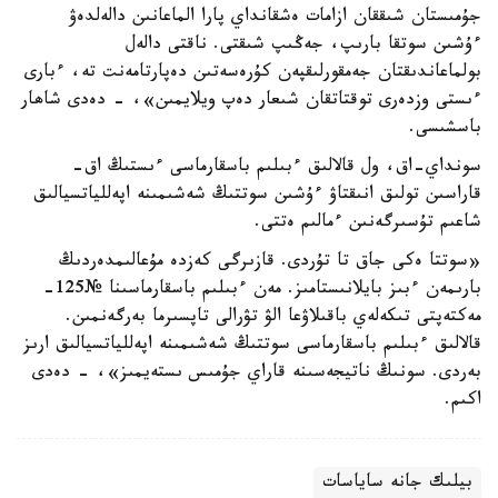
جۇمىستان شىققان ازامات ەشقانداي پارا الماعانىن دالەلدەۋ
ءۇشىن سوتقا بارىپ، جەڭىپ شىقتى. ناقتى دالەل
بولماعاندىقتان جەمقورلىقپەن كۇرەسەتىن دەپارتامەنت تە، ءبارى
ءىستى وزدەرى توقتاتقان شىعار دەپ ويلايمىن»، - دەدى شاھار
باسشىسى.
سونداي-اق، ول قالالىق ءبىلىم باسقارماسى ءىستىڭ اق-
قاراسىن تولىق انىقتاۋ ءۇشىن سوتتىڭ شەشىمىنە اپەللياتسيالىق
شاعىم تۇسىرگەنىن ءمالىم ەتتى.
«سوتتا ەكى جاق تا تۇردى. قازىرگى كەزدە مۇعالىمدەردىڭ
بارىمەن ءبىز بايلانىستامىز. مەن ءبىلىم باسقارماسىنا №125-
مەكتەپتى تىكەلەي باقىلاۋعا الۋ تۋرالى تاپسىرما بەرگەنمىن.
قالالىق ءبىلىم باسقارماسى سوتتىڭ شەشىمىنە اپەللياتسيالىق ارىز
بەردى. سونىڭ ناتيجەسىنە قاراي جۇمىس ىستەيمىز»، - دەدى
اكىم.
بيلىك جانە ساياسات