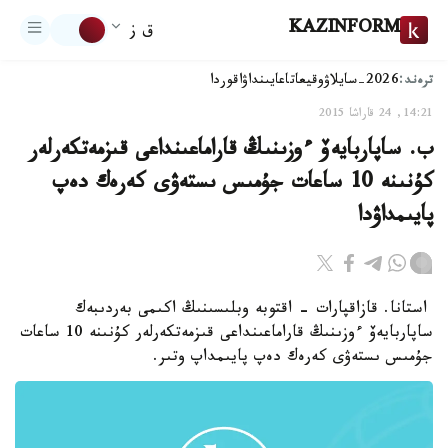
KAZINFORM
ق ز
ترەند:
2026-سايلاۋ
وقيعا
تاعايىنداۋ
اقوردا
14:21, 24 قاراشا 2015
ب. ساپاربايەۆ ءوزىنىڭ قاراماعىنداعى قىزمەتكەرلەر
كۇنىنە 10 ساعات جۇمىس ىستەۋى كەرەك دەپ
پايىمداۋدا
استانا. قازاقپارات - اقتوبە وبلىسىنىڭ اكىمى بەردىبەك
ساپاربايەۆ ءوزىنىڭ قاراماعىنداعى قىزمەتكەرلەر كۇنىنە 10 ساعات
جۇمىس ىستەۋى كەرەك دەپ پايىمداپ وتىر.