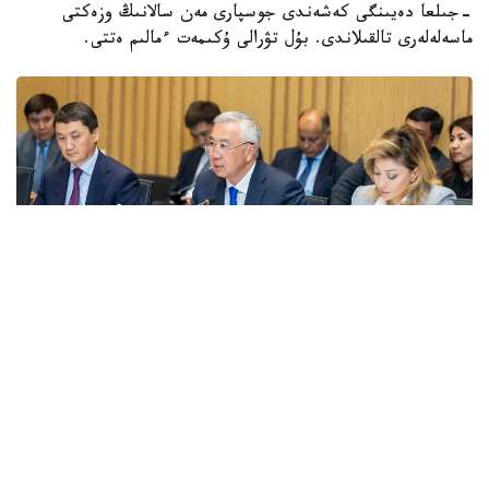
-جىلعا دەيىنگى كەشەندى جوسپارى مەن سالانىڭ وزەكتى
ماسەلەلەرى تالقىلاندى. بۇل تۋرالى ۇكىمەت ءمالىم ەتتى.
Фото: Правительство РК
قاتىسۋشىلارعا جەڭىل ونەركاسىپتى دامىتۋدىڭ 2026-2030
-جىلدارعا ارنالعان كەشەندى جوسپارىنىڭ نەگىزگى ەرەجەلەرى
تانىستىرىلدى. ونەركاسىپ ۆيسە- ءمينيسترى ولجاس ساپاربەكوۆ
اتاپ وتكەندەي، قۇجات زاڭناما، ساتىپ الۋ تەتىگىن جەتىلدىرۋ،