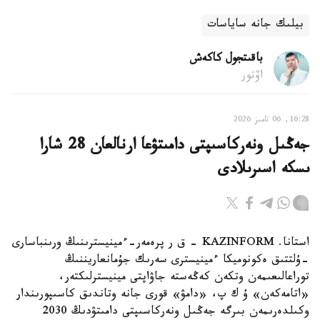
بيلىك جانە ساياسات
باقىتجول كاكەش
اۆتور
16:28, 06 تامىز 2026
جەڭىل ونەركاسىپتى دامىتۋعا ارنالعان 28 شارا
ىسكە اسىرىلادى
استانا. KAZINFORM - ق ر پرەمەر-ءمينيسترىنىڭ ورىنباسارى
-ۇلتتىق ەكونوميكا ءمينيسترى سەرىك جۇمانعاريننىڭ
توراعالىعىمەن وتكەن كەڭەستە جاۋاپتى مينيسترلىكتەر،
«اتامەكەن» ۇ ك پ، «دامۋ» قورى جانە وتاندىق كاسىپورىندار
وكىلدەرىمەن بىرگە جەڭىل ونەركاسىپتى دامىتۋدىڭ 2030