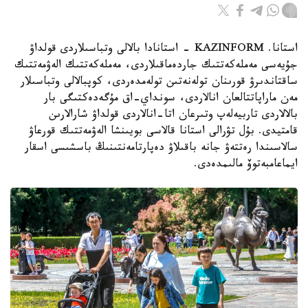
استانا. KAZINFORM - استانادا بالالى وتباسىلاردى قولداۋ
جۇيەسى مەملەكەتتىك جاردەماقىلاردى، مەملەكەتتىك الەۋمەتتىك
ساقتاندىرۋ قورىنان تولەنەتىن تولەمدەردى، كوپبالالى وتباسىلار
مەن ماراپاتتالعان انالاردى، سونداي-اق مۇگەدەكتىگى بار
بالالاردى تاربيەلەپ وتىرعان اتا-انالاردى قولداۋ شارالارىن
قامتيدى. بۇل تۋرالى استانا قالاسى بويىنشا الەۋمەتتىك قورعاۋ
سالاسىندا رەتتەۋ جانە باقىلاۋ دەپارتامەنتىنىڭ باسشىسى اسقار
ايماعامبەتوۆ مالىمدەدى.