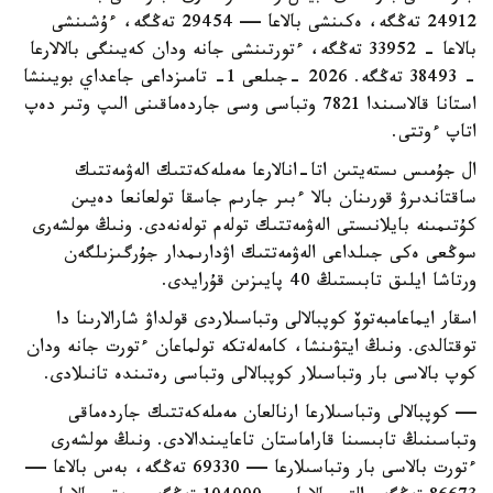
24912 تەڭگە، ەكىنشى بالاعا — 29454 تەڭگە، ءۇشىنشى
بالاعا - 33952 تەڭگە، ءتورتىنشى جانە ودان كەيىنگى بالالارعا
- 38493 تەڭگە. 2026 -جىلعى 1- تامىزداعى جاعداي بويىنشا
استانا قالاسىندا 7821 وتباسى وسى جاردەماقىنى الىپ وتىر دەپ
اتاپ ءوتتى.
ال جۇمىس ىستەيتىن اتا-انالارعا مەملەكەتتىك الەۋمەتتىك
ساقتاندىرۋ قورىنان بالا ءبىر جارىم جاسقا تولعانعا دەيىن
كۇتىمىنە بايلانىستى الەۋمەتتىك تولەم تولەنەدى. ونىڭ مولشەرى
سوڭعى ەكى جىلداعى الەۋمەتتىك اۋدارىمدار جۇرگىزىلگەن
ورتاشا ايلىق تابىستىڭ 40 پايىزىن قۇرايدى.
اسقار ايماعامبەتوۆ كوپبالالى وتباسىلاردى قولداۋ شارالارىنا دا
توقتالدى. ونىڭ ايتۋىنشا، كامەلەتكە تولماعان ءتورت جانە ودان
كوپ بالاسى بار وتباسىلار كوپبالالى وتباسى رەتىندە تانىلادى.
— كوپبالالى وتباسىلارعا ارنالعان مەملەكەتتىك جاردەماقى
وتباسىنىڭ تابىسىنا قاراماستان تاعايىندالادى. ونىڭ مولشەرى
ءتورت بالاسى بار وتباسىلارعا — 69330 تەڭگە، بەس بالاعا —