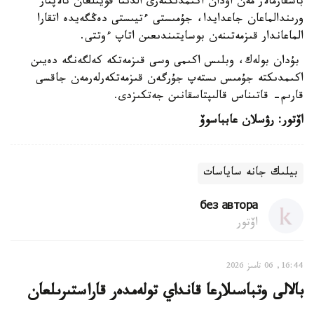
باسقارمالار مەن اۋدان اكىمدىكتەرى الدىنا قويىلعان تالاپتار
ورىندالماعان جاعدايدا، جۇمىستى ءتيىستى دەڭگەيدە اتقارا
الماعاندار قىزمەتىنەن بوسايتىندىعىن اتاپ ءوتتى.
بۇدان بولەك، وبلىس اكىمى وسى قىزمەتكە كەلگەنگە دەيىن
اكىمدىكتە جۇمىس ىستەپ جۇرگەن قىزمەتكەرلەرمەن جاقسى
قارىم- قاتىناس قالىپتاسقانىن جەتكىزدى.
اۆتور: رۋسلان عابباسوۆ
بيلىك جانە ساياسات
без автора
اۆتور
16:44, 06 تامىز 2026
بالالى وتباسىلارعا قانداي تولەمدەر قاراستىرىلعان