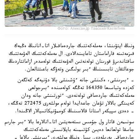
Фото: Александр Павский/Kazinform
ونىڭ ايتۋىنشا، مەملەكەتتىك جاردەماقىلار اتا-انانىڭ ەڭبەك
قىزمەتىنە قاراماستان تاعايىندالادى. ال مەملەكەتتىك الەۋمەتتىك
ساقتاندىرۋ قورىنان تولەنەتىن الەۋمەتتىك تولەمدەر ازاماتتاردىڭ
جوعالتقان تابىسىنىڭ ءبىر بولىگىن وتەۋگە باعىتتالعان.
- ءبىرىنشى، ەكىنشى جانە ءۇشىنشى بالا دۇنيەگە كەلگەن
كەزدە وتباسىعا 164350 تەڭگە كولەمىندە ءبىرجولعى
مەملەكەتتىك جاردەماقى تولەنەدى. ءتورتىنشى جانە ودان
كەيىنگى بالالار تۋعان جاعدايدا تولەم مولشەرى 272475 تەڭگە،
- دەدى سپيكەر استانا قالاسىنىڭ كوممۋنيكاتسيالار الاڭىندا.
سونىمەن قاتار ول جۇمىس ىستەمەيتىن اتا-انالارعا بالا ءبىر جارىم
جاسقا تولعانعا دەيىن كۇتىمىنە بايلانىستى مەملەكەتتىك
جاردەماقى بەرىلەدى. بيىل ونىڭ مولشەرى ءبىرىنشى بالاعا -