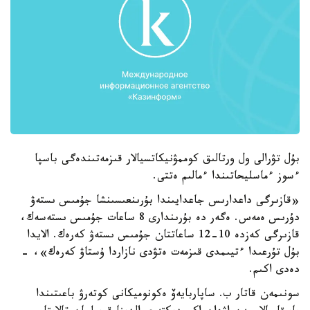
بۇل تۋرالى ول ورتالىق كوممۋنيكاتسيالار قىزمەتىندەگى باسپا
ءسوز ءماسليحاتىندا ءمالىم ەتتى.
«قازىرگى داعدارىس جاعدايىندا بۇرىنعىسىنشا جۇمىس ىستەۋ
دۇرىس ەمەس. ەگەر دە بۇرىندارى 8 ساعات جۇمىس ىستەسەك،
قازىرگى كەزدە 10-12 ساعاتتان جۇمىس ىستەۋ كەرەك. الايدا
بۇل تۇرعىدا ءتيىمدى قىزمەت ەتۋدى نازاردا ۇستاۋ كەرەك»، -
دەدى اكىم.
سونىمەن قاتار ب. ساپاربايەۆ ەكونوميكانى كوتەرۋ باعىتىندا