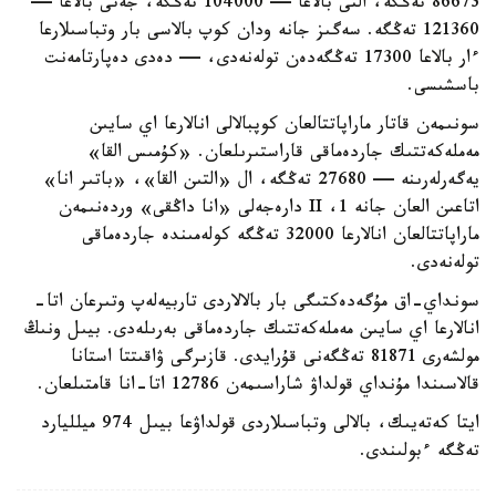
86673 تەڭگە، التى بالاعا — 104000 تەڭگە، جەتى بالاعا —
121360 تەڭگە. سەگىز جانە ودان كوپ بالاسى بار وتباسىلارعا
ءار بالاعا 17300 تەڭگەدەن تولەنەدى، — دەدى دەپارتامەنت
باسشىسى.
سونىمەن قاتار ماراپاتتالعان كوپبالالى انالارعا اي سايىن
مەملەكەتتىك جاردەماقى قاراستىرىلعان. «كۇمىس القا»
يەگەرلەرىنە — 27680 تەڭگە، ال «التىن القا»، «باتىر انا»
اتاعىن العان جانە 1، II دارەجەلى «انا داڭقى» وردەنىمەن
ماراپاتتالعان انالارعا 32000 تەڭگە كولەمىندە جاردەماقى
تولەنەدى.
سونداي-اق مۇگەدەكتىگى بار بالالاردى تاربيەلەپ وتىرعان اتا-
انالارعا اي سايىن مەملەكەتتىك جاردەماقى بەرىلەدى. بيىل ونىڭ
مولشەرى 81871 تەڭگەنى قۇرايدى. قازىرگى ۋاقىتتا استانا
قالاسىندا مۇنداي قولداۋ شاراسىمەن 12786 اتا-انا قامتىلعان.
ايتا كەتەيىك، بالالى وتباسىلاردى قولداۋعا بيىل 974 ميلليارد
تەڭگە ءبولىندى.