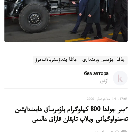
جاڭا جۇمىس ورىندارى
جاڭا يندۋستريالاندىرۋ
без автора
اۆتور
17:03, 14 جەلتوقسان 2020
ءبىر جولدا 800 كيلوگرام باۋىرساق دايىندايتىن
تەحنولوگيانى ويلاپ تاپقان قازاق عالىمى