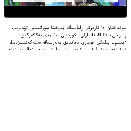
سوندىقتان دا قازىرگى زاماننىڭ ايىرىقشا سۇرانىسىن تۋدىرىپ
وتىرعان، قالىڭ قاتپارلى، كوردەلى عىلىمدى مەڭگەرگەن،
ءبىلىم- بىلىگى جوعارى ماماندىق يەلەرىنىڭ مەملەكەتىمىزدىڭ
قارقىندى دامۋىنا قوسار ۇلەسى زور بولماق. مىنە، ءدال وسىنداي
ماماندىق يەسى، وتكەن عاسىردىڭ 60 - جىلدارىندا ماسكەۋدە
وقىعان ساناۋلى قانداستارىمىزدىڭ ءبىرى، تەحنيكا
عىلىمدارىنىڭ كانديداتى (Ph دوكتورى) ، 20 دان عىلىمي
جاڭالىق اشقان قالتاي شكول ۇلىمەن بولعان سۇحباتتى ۇسىنىپ
وتىرمىز.
***
- عىلىم جولى كۇردەلى ەكەنى داۋسىز. ادام جاس كەزىندە
سانالى تۇردە شەشىم قابىلداپ، ءبىلىم الۋدا ءوز تاڭداۋىن
جاساۋى بيىك تالعاممەن ورىندالاتىن ءىس ەكەنى بەلگىلى.
ەندەشە، ءسىزدىڭ تاڭداۋىڭىز تەحنيكالىق عىلىم سالاسىنا قالاي