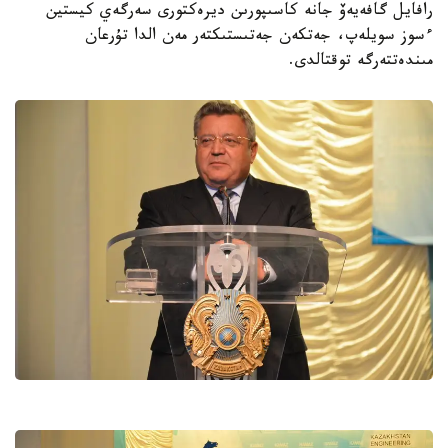
رافايل گافەيەۆ جانە كاسىپورىن ديرەكتورى سەرگەي كيستين
ءسوز سويلەپ، جەتكەن جەتىستىكتەر مەن الدا تۇرعان
مىندەتتەرگە توقتالدى.