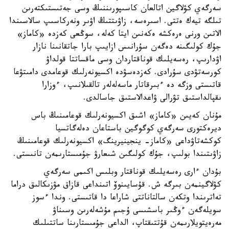
سەرگەي كۋلاگين اتالعان كاسىپورىننىڭ وسى جەتىستىكتەرىن
تىلگە تيەك ەتتى. اسىرەسە، زاۋىتتىڭ اۋىر ونەركاسىپ سالاسىندا
الاتىن ورنى ەرەكشە ەكەنىن ايتا كەلە، سوڭعى كەزدە «كاماز»
جۇك كولىگىنە دەگەن سۇرانىس ازايىپ بارا جاتقانىنا نازار
اۋدارىپ، رەسەيلىك قوناقتاردان وسى ماقساتتا قولداۋ
كورسەتۋدى سۇرادى. كەزدەسۋدە اكسيونەرلىك قوعامدى دامىتۋعا
قاتىستى وزگە دە ءبىرقاتار ماسەلەلەر تالقىلانىپ، ءوزارا
ىقپالداستىق تۋرالى ۋاعدالاستىق جاسالدى.
مۇنان كەيىن «كاماز» اشىق اكسيونەرلىك قوعامىنىڭ باس
ديرەكتورى سەرگەي كوگوگين باستاعان دەلەگاتسيا
كوكشەتاۋداعى «كاماز- ينجينيرينگ» اكسيونەرلىك قوعامىنىڭ
زاۋىتىندا بولىپ، جۇك كولىگىن شىعارۋ جۇمىستارىمەن تانىستى.
بۇدان ءارى رەسەيلىك قوناقتار وبلىس اكىمى سەرگەي
كۋلاگينمەن بىرگە ش. قۇسايىنوۆ اتىنداعى قازاق مۋزىكالىق دراما
تەاترىندا وتكەن سالتاناتتى شاراعا دا قاتىستى. وندا ءسوز
سويلەگەن ءوڭىر باسشىسى ۇجىم مۇشەلەرىن وسىناۋ
مەرەيتويلارىمەن قۇتتىقتاپ، الداعى جۇمىستارىنا ساتتىلىك