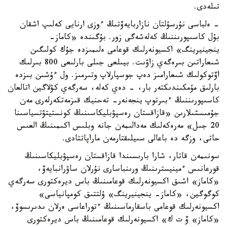
تىلەدى.
- ەلباسى نۇرسۇلتان نازاربايەۆتىڭ ءوزى ارنايى كەلىپ اشقان
بۇل كاسىپورىننىڭ كەلەشەگى زور. بۇگىندە «كاماز-
ينجينيرينگ» اكسيونەرلىك قوعامى ەلىمىزدە جۇك كولىگىن
شىعاراتىن بىرەگەي زاۋىت. بيىلعى جىلى بارلىعى 800 بىرلىك
اۆتوكولىك شىعارامىز دەپ جوسپارلاپ وتىرمىز. ول ءۇشىن بىزدە
بارلىق مۇمكىندىكتەر بار، - دەي كەلە، سەرگەي كۋلاگين اتالعان
كاسىپورىننىڭ ءبىرتوپ ينجەنەر- تەحنيك قىزمەتكەرلەرى مەن
جۇمىسشىلارىن «قازاقستان رەسپۋبليكاسىنىڭ كونستيتۋتسياسىنا
20 جىل» مەرەكەلىك مەدالىمەن جانە وبلىس اكىمىنىڭ العىس
حاتى، وزگە دە باعالى سىيلىقتارمەن ماراپاتتادى.
سونىمەن قاتار، شارا بارىسىندا قازاقستان رەسپۋبليكاسىنىڭ
قورعانىس ءمينيسترىنىڭ ورىنباسارى نۇرلان ساۋرانبايەۆ،
«كاماز» اشىق اكسيونەرلىك قوعامىنىڭ باس ديرەكتورى سەرگەي
كوگوگين، «كاماز- ينجينيرينگ» ۇلتتىق كومپانياسى»
اكسيونەرلىك قوعامى باسقارماسىنىڭ ءتوراعاسى ەرلان ىدىرىسوۆ،
«كاماز» ۆ ت ك» اكسيونەرلىك قوعامىنىڭ باس ديرەكتورى