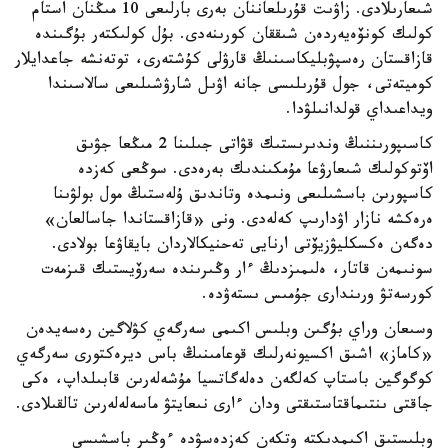
شىعارىلادى. زاۋىت قۇرىلعاننان بەرى بارلىعى 10 مىڭنان استام
كولىك كونۆەيەردەن شىققان كورىنەدى. بۇل كولىكتەر بۇگىندە
قازاقستان رەسپۋبليكاسىنىڭ قارۋلى كۇشتەرى، توتەنشە جاعدايلار
كوميتەتى، جول قۇرىلىسى جانە اۋىل شارۋشىلىعى سالاسىندا
ويداعىداي قولدانىلۋدا.
كاسىپورىننىڭ وندىرىستىك قۋاتى جىلىنا 2 مىڭعا جۋىق
اۆتوكولىك شىعارۋعا مۇمكىندىك بەرەدى. سوڭعى كەزدە
كاسپورىن باسشىلىعى ونىمدە وتاندىق ۇلەستىڭ مول بولۋىنا
ەرەكشە نازار اۋدارىپ كەلەدى. ونى «قازاقستاندا جاسالعان»
دەگەن ەكسكليۋزيۆتى ارنايى تەحنيكالاردان بايقاۋعا بولادى.
سونىمەن قاتار، ەلىمىزدىڭ ءار وڭىرىندە سەرۆيستىك قىزمەت
كورسەتۋ ورىندارى جۇمىس ىستەۋدە.
وسىعان وراي بۇگىن وبلىس اكىمى سەرگەي كۋلاگين رەسەيدەن
«كاماز» اشىق اكسيونەرلىك قوعامىنىڭ باس ديرەكتورى سەرگەي
كوگوگين باستاپ كەلگەن دەلەگاتسيا مۇشەلەرىن قابىلداپ، ەكى
جاقتى ىنتىماقتاستىقتى ودان ءارى نىعايتۋ ماسەلەلەرىن تالقىلادى.
وبلىستىق اكىمدىكتە وتكەن كەزدەسۋدە ءوڭىر باسشىسى