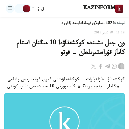
KAZINFORM
ق ز
ترەند:
2026-سايلاۋ
وقيعا
تاعايىنداۋ
اقوردا
11:19, 28 تامىز 2015
ون جىل ىشىندە كوكشەتاۋدا 10 مىڭنان استام
كاماز قۇراستىرىلعان - فوتو
كوكشەتاۋ. قازاقپارات - كوكشەتاۋداعى ءىرى ءوندىرىس وشاعى
- «كاماز- ينجينيرينگ» كاسىپورنى 10 جىلدىعىن اتاپ ءوتتى.