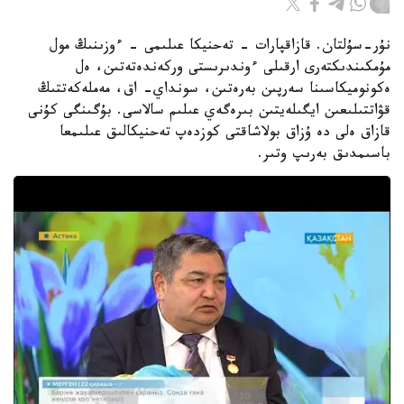
نۇر-سۇلتان. قازاقپارات - تەحنيكا عىلىمى - ءوزىنىڭ مول
مۇمكىندىكتەرى ارقىلى ءوندىرىستى وركەندەتەتىن، ەل
ەكونوميكاسىنا سەرپىن بەرەتىن، سونداي- اق، مەملەكەتتىڭ
قۋاتتىلىعىن ايگىلەيتىن بىرەگەي عىلىم سالاسى. بۇگىنگى كۇنى
قازاق ەلى دە ۇزاق بولاشاقتى كوزدەپ تەحنيكالىق عىلىمعا
باسىمدىق بەرىپ وتىر.