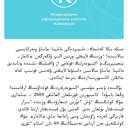
ەسكە سالا كەتسەك، ەلىمىزدەگى ماشينا جاساۋ ونەركاسىبى
سالاسىندا ءوزىنىڭ لايىقتى ورنىن الىپ ۇلگەرگەن «كاماز-
ينجينيرينگ» اكسيونەرلىك قوعامى از ۋاقىتتىڭ ىشىندە وتاندىق
ماشينا جاساۋ سالاسىن دامىتۋعا لايىقتى ۇلەسىن قوسىپ كەلە
جاتقان كاسىپورىنداردىڭ بىرىنە اينالدى.
بۇگىندە ۇجىم جۇمىسى اكسيونەرلەردىڭ قولداۋىنىڭ ارقاسىندا
وڭعا باسۋدا. كاسىپورىن قۇرىلعان العاشقى 2005 - جىلدارى
جۇك كولىگىنىڭ ءۇش ءتۇرىن شىعارۋدىڭ وزىندە ءبىراز
قيىندىقتار بولعان ەدى. كەيىن بۇل قيىندىقتار ارتتا قالدى.
قازىرگى كەزدە زاۋىتتان وسى زامانعا ساي «كاماز» جۇك
كولىكتەرى مەن ارنايى تەحنيكانىڭ 40 تان استام ءتۇرى