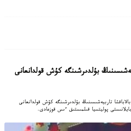
بيەشىسىنىڭ بۇلدىرشىنگە كۇش قولدانعانى
جەكەمەنشىك بالاباقشا تاربيەشىسىنىڭ بۇلدىرشىنگە كۇش قولدانعانى
 بايلانىستى پوليتسيا قىلمىستىق ءىس قوزعادى.