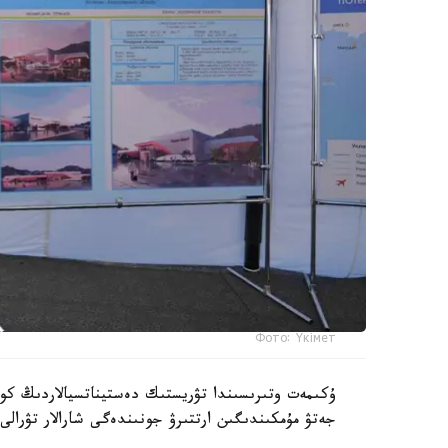
Фото: Үкімет
ۇكىمەت وتىرىسىندا تۋريستىك دەستيناتسيالاردىڭ كولى
جەتۋ مۇمكىندىگىن ارتتىرۋ جونىندەگى شارالار تۋرالى 