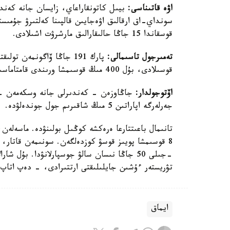
اۋە قاتىناسى:
بيىل كاتونقاراعاي، زايسان جانە كەندە
سونداي-اق ارقالىق اۋەجايىن قالپىنا كەلتىرۋ جۇمىست
قوسقاندا 15 جاڭا حالىقارالىق مارشرۋت اشىلادى.
تەمىرجول تاسىمالى:
قوسىلادى، بۇل 400 مىڭ قوسىمشا ورىندى قامتاماسىز ەتەدى.
اۆتوجولدار:
جاڭاوزەن - كەندىرلى جانە وسكەمەن - ك
جەرلەرگە اپاراتىن 5 مىڭ شاقىرىم جول جوندەلۋدە.
تانىمال باعىتتارعا ەرەكشە كوڭىل بولىنۋدە. ماسەلەن
-جىلى 50 جاڭا نىسان سالۋ جوسپارلانۋدا. بۇل
تۋريستەر ءۇشىن جايلىلىقتى ارتتىرادى، - دەپ اتاپ 
ايماق