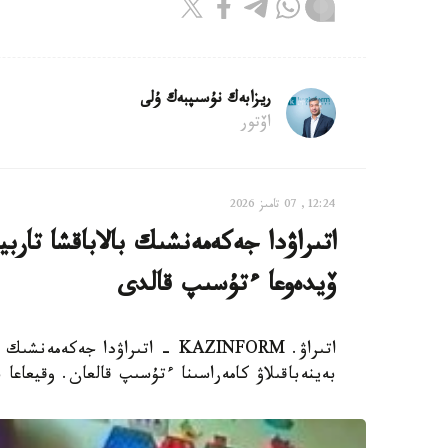
ريزابەك نۇسىپبەك ۇلى
اۆتور
12:24, 07 تامىز 2026
اتىراۋدا جەكەمەنشىك بالاباقشا تار
ۆيدەوعا ءتۇسىپ قالدى
اتىراۋ. KAZINFORM - اتىراۋدا 
بەينەباقىلاۋ كامەراسىنا ءتۇسىپ قالعان. وقيعاعا