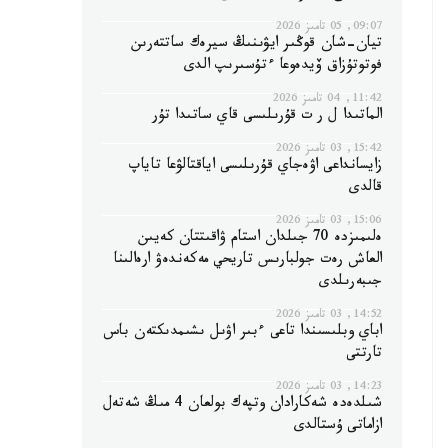
09:07, 05 تامىز 2026
تيان-شان قوڭىر ايۋىنىڭ سيرەك ساتتەرىن
فوتوتۇزاق ۆيدەوعا ءتۇسىرىپ الدى
11:42, 04 تامىز 2026
الماتىدا ل ر ت قۇرىلىسى قاي ساتىدا تۇر
15:42, 03 تامىز 2026
زايسانداعى اۋەجاي قۇرىلىسى اياقتالۋعا تاياپ
قالدى
15:06, 03 تامىز 2026
ەلىمىزدە 70 جىلدان استام ۋاقىتتان كەيىن
العاش رەت جولبارىس تاريحي مەكەندەۋ ارەالىنا
جىبەرىلدى
14:52, 03 تامىز 2026
اباي وبلىسىندا تاعى ءبىر اۋىل ىشىمدىكتەن باس
تارتتى
14:23, 03 تامىز 2026
شىلدەدە شەكارادان وتپەك بولعان 4 مىڭ شەتەل
ازاماتى ۇستالدى