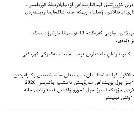
رلى كۋرورتتىق ايماقتارىنداعى اۋەجايلاردىڭ قۇرىلىسى،
ارى اياقتالادى. ۆەناعا، ريمگە جانە شاڭحايعا رەيستەردى
پارك 191 جاڭا ۆاگونمەن تولىقتىرىلادى. جازعى كەزەڭدە 13 قوسىمشا مارشرۋت ىسكە
اتونقاراعاي باعىتتارىن قوسا العاندا، نەگىزگى كورىكتى
، الاكول كولىنە استانادان، الماتىدان جانە شىعىس وڭىرلەردەن
8 قوسىمشا پويىز قوسۋ كوزدەلگەن. سونىمەن قاتار، ءبىز جول بويىنداعى سەرۆيستى دامىتىپ جاتىرمىز: 2026
 شارالاردى جۇزەگە اسىرۋ جول ءجۇرۋ ۋاقىتىن قىسقارتادى جانە
ءوتتى مينيستر.