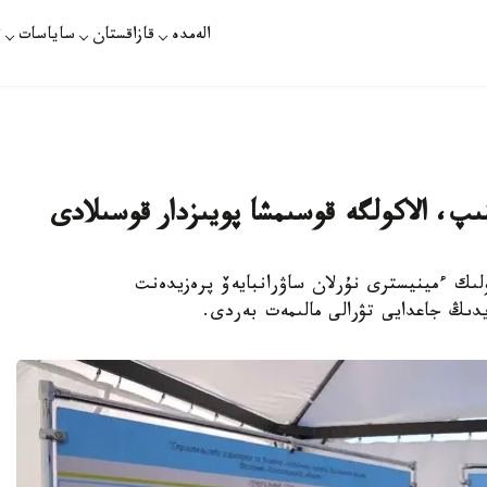
الەمدە
قازاقستان
ساياسات
ت
ىرىسىندا كولىك ءمينيسترى نۇرلان ساۋرانبايەۆ پرەزيدەنت
دىڭ جاعدايى تۋرالى مالىمەت بەردى.