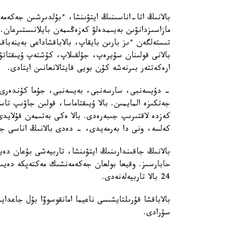
بالانىڭ اتا-اناسىنىڭ ايتۋىنشا، ءبۇلدىرشىن جەكەمە
مازاسىزدانۋىن بەيىمدەلۋ كەزەڭىمەن بايلانىستىرعان. 
تىستەلگەن ءىز بارىن بايقاپ، بالاباقشاداعى بەينەباقى
بالانى قولىنان سۇيرەپ، جۇلقىلاپ، كۇشتەپ ۇيىقتاتۋ
ارەكەتتەر بىرنەشە كۇن بويى قايتالانعانىن ايتادى.
- دۇيسەنبى، سارسەنبى، بەيسەنبى، جۇما كۇندەرى ء
جەتكىزە المايمىن. بالا ۇيىقتاماسا، قولىن جاۋىپ ت
كەزدە لاقتىرىپ جىبەرەدى. بالا ەكى بەتىمەن قۇلايد
كەلسە، ونى دا بەرمەيدى، - دەدى بالانىڭ اناسى جا
بالانىڭ جاقىندارىنىڭ ايتۋىنشا، تاربيەشى بۇعان دە
حابارسىز. وقيعا بولعان جەكەمەنشىك مەكتەپكە دەيىن
24 بالا تاربيەلەنەدى.
بالاباقشا قۇرىلتايشىسى ناعيما امانقوسوۆا بۇل جاعد
سۇرادى.