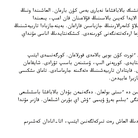
نشىك بالاباقشاعا نەبارى بەس كۇن بارعان. العاشىندا ونىڭ
الايدا كەيىن بالاسىنىڭ قۇلاعىنان قان اعىپ، يىعىندا
لاۋ كامەرالارىنىڭ جازباسىن قاراعان. بەينەجازبادا تاربيەشىنىڭ
عا ارەكەتتەنگەنى كورىنەدى. كىشكەنتايدىڭ اناسى مۇنداي
تورت كۇن بويى بالامدى قورلاعان. كورگەنىمدى ايتىپ
استايدى. كورپەنى الىپ، ۇستىنەن باسىپ تۇرادى. شايقاعان
ى. قايتادان تاربيەشىنىڭ ەتەگىنە جارماسادى. تاماق ىشكىسى
زيرا عابيدەن.
يىن دە ءىستى بولعان. دەگەنمەن بۇدان بالاباقشا باسشىلىعى
گى ءبىلىم بەرۋ ۇيىمى ءۇش اي بۇرىن اشىلعان. قازىر مۇندا
ايدىڭ العاش رەت تىركەلگەنىن ايتىپ، اتا-انادان كەشىرىم