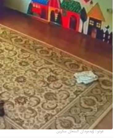
فوتو: ۆيدەودان الىنعان سكرين