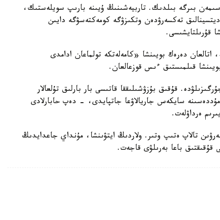
سىمەن بىرگە بىلدىك. تاربيەشىنىڭ ۇيىنە بارىپ سويلەستىك،
مەديتسينالىق تەكسەرۋدەن وتكىزۋگە كومەكتەسۋگە دايىن
شا قۇرىلتايشىسى.
ە، اتالعان دەرەك بويىنشا «كامەلەتكە تولماعان ادامدى
بويىنشا قىلمىستىق ءىس قوزعالعان.
رگىزىلۋدە. قۇقىق بۇزۋشىلىققا قاتىسى بار بارلىق تۇلعالار
ۋ مۇددەسىنە سايكەس جاريالاۋعا جاتپايدى، - دەپ حابارلادى
ىرىم ەرداۋلەت.
بەرۋىن تالاپ ەتىپ وتىر. ولاردىڭ ايتۋىنشا، مۇنداي جاعدايدىڭ
ى قۇقىقتىق باعا بەرىلۋى قاجەت.