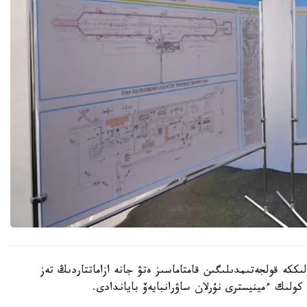
ككە قولجەتىمدىلىگىن قامتاماسىز ەتۋ جانە ازاماتتاردىڭ تەز
كولىك ءمينيسترى نۇرلان ساۋرانبايەۆ باياندادى.