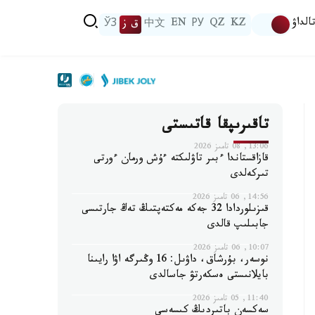
الداۋ
KZ
QZ
РУ
EN
中文
ق ز
ЎЗ
تاقىرىپقا قاتىستى
13:06, 08 تامىز 2026
قازاقستاندا ءبىر تاۋلىكتە ءۇش ورمان ءورتى
تىركەلدى
14:56, 06 تامىز 2026
قىزىلوردادا 32 جەكە مەكتەپتىڭ تەڭ جارتىسى
جابىلىپ قالدى
10:07, 06 تامىز 2026
نوسەر، بۇرشاق، داۋىل: 16 وڭىرگە اۋا رايىنا
بايلانىستى ەسكەرتۋ جاسالدى
11:40, 05 تامىز 2026
سەكسەن باتىردىڭ كىسەسى