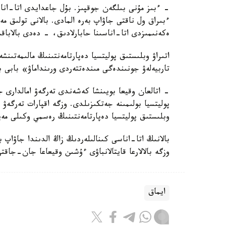
- ءبىز مۇنى بىلگەن جوقپىز. بۇل جاعدايدى اتا-انا
ءبىراق ول ناقتى جاۋاپ بەرە المادى. بالانى تولىق 
ەكەنىمىزدى اتا-اناسىنا حابارلادىق، - دەدى بالاباق
اتىراۋ وبلىستىق پوليتسيا دەپارتامەنتىنىڭ مالىمەتىنش
تاربيەلەۋ جونىندەگى مىندەتتەردى ورىنداماۋ» بابى 
- اتالعان وقيعا بويىنشا كەشەندى تەرگەۋ امالدارى جۇ
پوليتسيا بولىمىنە جەتكىزىلدى. وزگە اقپارات تەرگە
وبلىستىق پوليتسيا دەپارتامەنتىنىڭ رەسمي وكىلى مەي
بالانىڭ اتا-اناسى كىنالىلەردىڭ زاڭ الدىندا جاۋاپ 
وزگە بالالارعا قايتالانباۋى ءۇشىن وقيعاعا جان-جاقت
ايماق