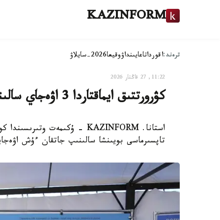
KAZINFORM
ترەند:
اقوردا
تاعايىنداۋ
وقيعا
2026-سايلاۋ
11:22, 27 قاڭتار 2026
كۋرورتتىق ايماقتاردا 3 اۋەجاي سالىنىپ، الاكولگە قوسىمشا پويىزدار قوسىلادى
استانا. KAZINFORM - ۇكىمەت وت
تاپسىرماسى بويىنشا سالىنىپ جاتقان ءۇش اۋەجاي