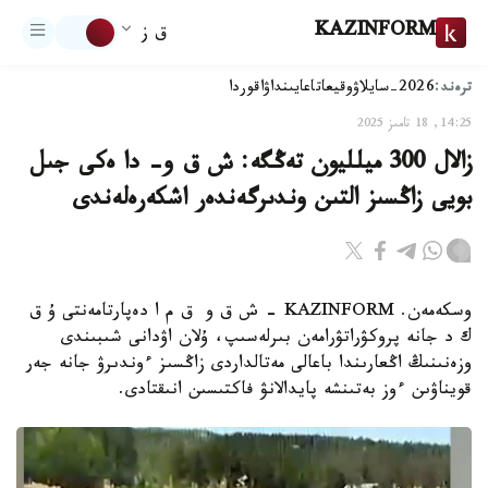
KAZINFORM
ق ز
ترەند:
2026-سايلاۋ
وقيعا
تاعايىنداۋ
اقوردا
14:25, 18 تامىز 2025
زالال 300 ميلليون تەڭگە: ش ق و- دا ەكى جىل
بويى زاڭسىز التىن وندىرگەندەر اشكەرەلەندى
وسكەمەن. KAZINFORM - ش ق و ق م ا دەپارتامەنتى ۇ ق
ك د جانە پروكۋراتۋرامەن بىرلەسىپ، ۇلان اۋدانى شىبىندى
وزەنىنىڭ اڭعارىندا باعالى مەتالداردى زاڭسىز ءوندىرۋ جانە جەر
قويناۋىن ءوز بەتىنشە پايدالانۋ فاكتىسىن انىقتادى.