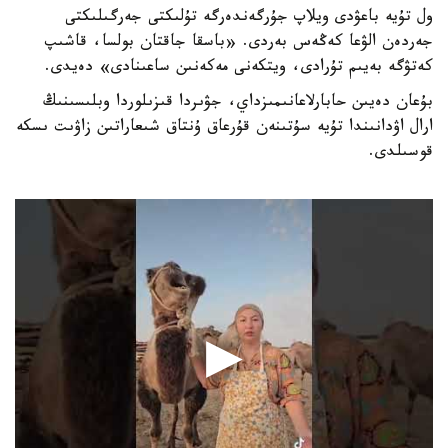
ول تۇيە باعۋدى ويلاپ جۇرگەندەرگە تۇلىكتى جەرگىلىكتى
جەردەن الۋعا كەڭەس بەردى. «باسقا جاقتان بولسا، قاشىپ
كەتۋگە بەيىم تۇرادى، ويتكەنى مەكەنىن ساعىنادى» دەيدى.
بۇعان دەيىن حابارلاعانىمىزداي، جۋىردا قىزىلوردا وبلىسىنىڭ
ارال اۋدانىندا تۇيە سۇتىنەن قۇرعاق ۇنتاق شىعاراتىن زاۋىت ىسكە
قوسىلدى.