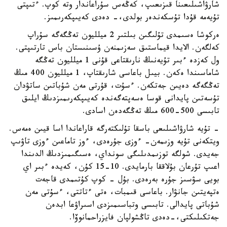
شارۋاشىلىعىنا قىزىعىپ، كەڭەس سۇراعاندار وتە كوپ. ءتىپتى
تۇيەمە قۇدا تۇسكەندەر بولدى،- دەدى كەيىپكەرىمىز.
ەركوشا ەسىمدى تۇلىگىن بىلتىر 2 ميلليون تەڭگەگە سۇراپ
كەلگەن. الايدا قيماستىق سەزىمنەن ۇسىنىستان باس تارتىپتى.
ول كەزدە ءبىر تۇيەنىڭ نارىقتاعى قۇنى 1 ميلليون تەڭگە
شاماسىندا ەكەن. بيىل باعاسى شارىقتاپ، 1 ميلليون 400 مىڭ
تەڭگەگە دەيىن جەتكەن. ءسۇت، قۇرتى مەن شۇباتىن ساتۋدان
تۇسەتىن پايدانى قوسا ەسەپتەگەندە كەيىپكەرىمىزدىڭ ايلىق
تابىسى 500-600 مىڭ تەڭگەدەن اسادى.
- تۇيە شارۋاشىلىعى باسقا تۇلىكتەرگە قاراعاندا اسا قيىن ەمەس.
ويتكەنى تۇيە وزىمەن- ءوزى جۇرەدى، ءوز تاماعىن ءوزى تاۋىپ
جەيدى. شولگە توزىمدىلىگى سونداي، ەسىگىمىزدىڭ الدىندا
اعىپ تۇرعان بۇلاققا بارمايدى. 10-15 كۇن، كەيدە ءبىر اي
بويى سۋسىز جۇرە بەرەدى. بۇل - كوپ كۇتىمدى قاجەت
ەتپەيتىن جانۋار. باعاسى قىمبات، ەتى ءتاتتى، ءسۇتى مەن
شۇباتى پايدالى. تابىسى وتباسىمىزدى اسىراۋعا ابدەن
جەتكىلىكتى،-دەدى تاڭشولپان فايزراحمانوۆا.