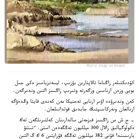
Фото: кадр из видео
كۇدىكتىلەر زاڭناما تالاپتارىن بۇزىپ، ليسەنزياسىز ەكى جىل
بويى وزەن ارناسىن وزگەرتە وتىرىپ زاڭسىز التىن وندىرگەن.
كەن وندىرۋدە اۋىر ارنايى تەحنيكا مەن كەندى قايتا وڭدەۋگە
ارنالعان ونەركاسىپتىك جابدىق قولدانىلعان.
- ج ش س زاڭسىز قىزمەتى سالدارىنان كەلتىرىلگەن تەك
ەكولوگيالىق زالال 300 ميلليون تەڭگەدەن استى. ءتىنتۋ
بارىسىندا قۇنى 382 ميلليون تەڭگە قۇرايتىن 6 ك گ التىن