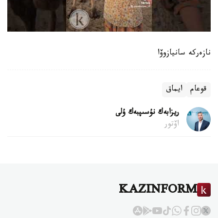
نازەركە سانيازوۆا
قوعام
ايماق
ريزابەك نۇسىپبەك ۇلى
اۆتور
KAZINFORM