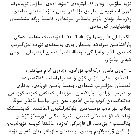
تۇيە ساۋىپ، ودان 10 ليتردەي ءسۇت الادى. ساۋىن تۇيەلەرگە
ءوزى ات قويعان. بارلىق تۇلىكتى بەس ساۋساعىنداي بىلەدى.
ولاردىڭ بۇعان باۋىر باسقانى سونداي، قاسىنا وزگە ەشكىمدى
جۋىتپايتىن كورىنەدى.
تاڭشولپان فايزراحمانوۆا Tik-Tok الەۋمەتتىك جەلىسىندەگى
پاراقشاسىن بىرنەشە جىلدان بەرى بەلسەندى تۇردە جۇرگىزىپ
كەلەدى. اتاپ وتەرلىگى، ونىڭ تانىمالدىعىن ارتتىرعان - وسى
كيەلى جانۋار.
- ءبارى ماعان ەركەلەپ تۇرادى. وزدەرى ادام سياقتى،
ساعىنادى. ەكى-ءۇش كۇن ۇيدە بولماسام، كەلگەنىمدە
الدىمنان جۇگىرىپ شىعادى. يىعىما باسىن قويادى. جانارى
مولدىرەپ تۇرادى. جارالانعان، قۇرتتاپ كەتكەن كەزدە كوزىنەن
ادەتتەگىدەن كوپ جاس اعادى. مەن ونى جانىنا باتقان سوڭ
جىلاپ تۇر دەپ تۇسىنەمىن. بلوگەرلىكپەن العاشقىدا كوپشىلىككە
اۋىلدىڭ كۇندەلىكتى تىنىس- تىرشىلىگىن كورسەتۋ ءۇشىن
اينالىسىپ ءجۇردىم. ال قازىرگى كەزدە حالىققا كوبىنە تۇيەلەرمەن
تۇسكەن ۆيدەولارىم وتەدى. وسىنداي جازبالارىمنان كەيىن تۇيە