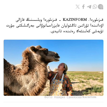
قىزىلوردا. KAZINFORM - قىزىلوردا وبلىسىنىڭ قازالى
اۋدانىندا تۇراتىن تاڭشولپان فايزراحمانوۆانى جەرگىلىكتى جۇرت
تۇيەشى كەلىنشەك رەتىندە تانيدى.
Фото: Назерке Саниязова/Kazinform