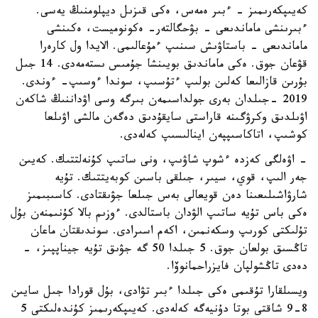
كەيىپكەرىمىز - ءبىر ەمەس، ەكى قىزىل ديپلومنىڭ يەسى.
ءبىرىنشى ماماندىعى - بۋحگالتەر- ەكونوميست، ەكىنشى
ماماندىعى - باستاۋىش سىنىپ ءمۇعالىمى. الايدا ول كارەرا
قۋعان جوق. ەكى ماماندىق بويىنشا جۇمىس ىستەمەدى. 14 جىل
بۇرىن قازالىعا كەلىن بولىپ ءتۇسىپ، سوندا ءوسىپ- ءوندى.
2019 -جىلدان بەرى جولداسىمەن بىرگە وسى اۋداننىڭ شاكەن
اۋىلدىق وكرۋگىنە قاراستى سايقۇدىق دەگەن مالشى اۋىلعا
كوشىپ، اتاكاسىپپەن اينالىسىپ كەلەدى.
- اۋەلگى كەزدە ءشوپ شاۋىپ، ونى ساتىپ كۇنەلتتىك. كەيىن
جەر الىپ، قوي، سيىر، جىلقى باسىن كوبەيتتىك. تۇيە
شارۋاشىلىعىنا دەن قويعالى بەس جىلعا جۋىقتادى. كاسىبىمىز
ەكى باس تۇيە ساتىپ الۋدان باستالدى. ءوزىم بالا كۇنىمنەن بۇل
تۇلىكتى كورىپ وسكەنمىن، اكەم اسىرادى. سوندىقتان ماعان
تاڭسىق بولعان جوق. 5 جىلدا 50 گە جۋىق تۇيە جيناپپىز، -
دەدى تاڭشولپان فايزراحمانوۆا.
ويسىلقارا تۇقىمى ەكى جىلدا ءبىر تۋادى، بۇل قورادا جىل سايىن
8-9 شاقتى بوتا دۇنيەگە كەلەدى. كەيىپكەرىمىز كۇندەلىكتى 5