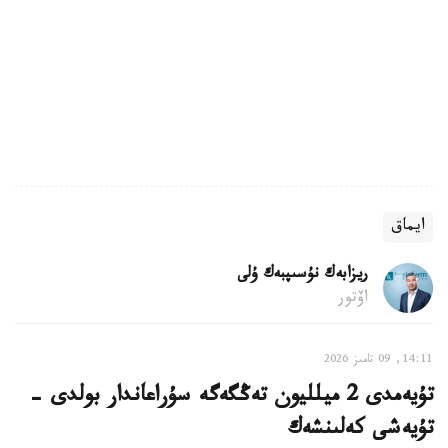
ايماق
ريزابەك نۇسىپبەك ۇلى
اۆتور
14:11, 09 تامىز 2026
تۇيەمدى 2 ميلليون تەڭگەگە سۇراعاندار بولدى -
تۇيەشى كەلىنشەك