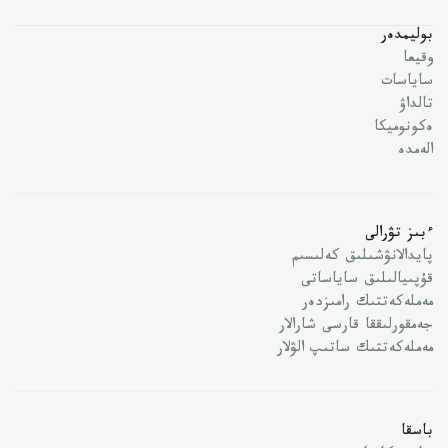
بوليمدەر
وقيعا
ساياسات
تالداۋ
ەكونوميكا
الەمدە
ءبىز تۋرالى
پايدالانۋشىلىق كەلىسىم
قۇپىيالىلىق ساياساتى
مەملەكەتتىك رامىزدەر
جەمقورلىققا قارسى شارالار
مەملەكەتتىك ساتىپ الۋلار
باسقا