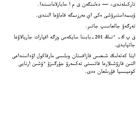
تاركىلەندى، — دەلىنگەن ق م ا حابارلاماسىندا.
ۇيىمداستىرۋشى ەكى اي مەرزىمگە قاماۋعا الىندى.
تەرگەۋ جالعاسىپ جاتىر.
ق پ ك- ءنىڭ 201-بابىنا سايكەس وزگە اقپارات جاريالاۋعا
جاتپايدى.
ايتا كەتەلىك شىعىس قازاقستان وبلىسى مارقاكول اۋدانىنداعى
التىن قازۋشىلارعا قاتىستى تەكسەرۋ جۇرگىزۋ ءۇشىن ارنايى
كوميسسيا قۇرىلعان ەدى.