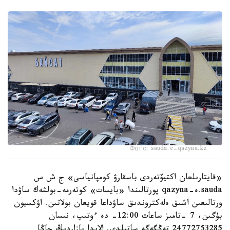
Фото: sauda.e-qazyna.kz
«قايتارىلعان اكتيۆتەردى باسقارۋ كومپانياسى» ج ش س
sauda.ە-qazyna پورتالىندا «بايسات» كوتەرمە-بولشەك ساۋدا
ورتالىعىن اشىق ەلەكتروندىق ساۋداعا قويعان بولاتىن. اۋكسيون
بۇگىن، 7 -تامىز ساعات 12:00- دە ءوتىپ، نىسان
24772753285 تەڭگەگە ساتىلدى. الايدا بازاردىڭ جاڭا