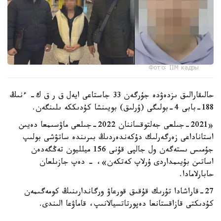
Фото: ІІМ кадры
حالىقارالىق ىزدەۋدە جۇرگەن 33 جاستاعى ايەل ق ر ق ك- ءنىڭ
188-بابى 4-بولىگى (ۇرلىق) بويىنشا كۇدىككە ىلىنگەن.
«2021-جىلعى جەلتوقساننان 2022-جىلعى ماۋسىمعا دەيىن
استاناداعى زەرگەرلىك دۇكەندەردىڭ بىرىندە ساتۋشى بولىپ
جۇمىس ىستەگەن ول جالپى قۇنى 156 ميلليون تەڭگەدەن
اساتىن بۇيىمداردى ۇرلاپ كەتكەن»، - دەپ جازىلعان
حابارلامادا.
27-قاراشادا تۇرىك قۇقىق قورعاۋ ورگاندارىنىڭ كومەگىمەن
كۇدىكتى قازاقستانعا دەپورتاتسيالانىپ، قاماۋعا الىندى.