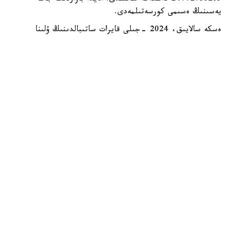
يەسىنىڭ ەسىمى كورسەتىلمەدى.
ەسكە سالايىق، 2024 -جىلى قايرات ساتىبالدىنىڭ ۇلىنا
تيەسىلى «بايسات» بازارىنىڭ ءبىر بولىگى مەملەكەتكە
قايتارىلدى. الماتى قالاسىنىڭ مامانداندىرىلعان اۋدانارالىق
ەكونوميكالىق سوتى «الماتى جىلۋ» حولدينگ كەشەنىنىڭ
(قازىرگى «بايسات» بازارى) مۇلكىمەن جاسالعان بارلىق
مامىلەنى جارامسىز دەپ تانۋ تۋرالى شەشىم شىعاردى.
وعان دەيىن سوتقا دەيىنگى تەرگەۋ اياسىندا قايرات ساتىبالدى
«بايسات» بازارىنىڭ باسىم بولىگىن ءوز ەركىمەن قايتارىپ
بەرگەن بولاتىن.
نىسان «قايتارىلعان اكتيۆتەردى باسقارۋ كومپانياسى» ج ش
س- نىڭ مەنشىگىنە بەرىلدى. كومپانيا العاش رەت «بايساتتى»
2025 -جىلدىڭ قىركۇيەك ايىندا اۋكسيونعا شىعاردى. ول كەزدە
نىسان 28,6 ميلليارد تەڭگەگە باعالاندى. الايدا مۇنداي قوماقتى
قاراجاتتى تولەۋگە دايىن ساتىپ الۋشى تابىلمادى.
2025-2026 -جىلداردىڭ ىشىندە تاعى بىرنەشە اۋكسيون وتسە