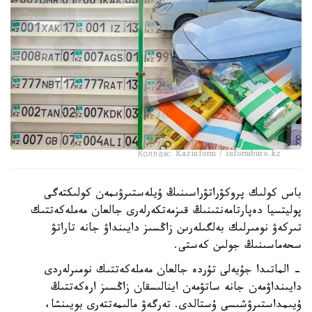
Коллаж: Kazinform / informburo.kz
باس كولىك پروكۋراتۋراسىنىڭ ۇيلەستىرۋىمەن كولىكتەگى
پوليتسيا دەپارتامەنتىنىڭ قىزمەتكەرلەرى جالعان مەملەكەتتىك
تىركەۋ نومىرلىك بەلگىلەرىن زاڭسىز دايىنداۋ جانە تاراتۋ
سحەماسىنىڭ جولىن كەستى.
- الماتىدا جۇيەلى تۇردە جالعان مەملەكەتتىك نومىرلەردى
دايىنداۋمەن جانە ساتۋمەن اينالىسقان زاڭسىز ارەكەتتىڭ
ۇيىمداستىرۋشىسى ۇستالدى. تەرگەۋ مالىمەتتەرى بويىنشا،