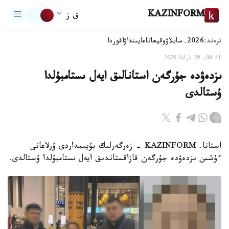
KAZINFORM
ق ز
ترەند:
2026-سايلاۋ
وقيعا
تاعايىنداۋ
اقوردا
08:41, 29 قاراشا 2025
ىزدەۋدە جۇرگەن استانالىق ايەل ىستامبۇلدا
ۇستالدى
استانا. KAZINFORM - زەرگەرلىك بۇيىمداردى ۇرلاعانى
ءۇشىن ىزدەۋدە جۇرگەن قازاقستاندىق ايەل ىستامبۇلدا ۇستالدى.