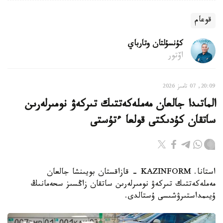
قوعام
كۇنسۇلتان وتارباي
اۆتور
20:09, 07 تامىز 2026
الماتىدا جالعان مەملەكەتتىك تىركەۋ نومىرلەرىن
ساتقان كۇدىكتى قولعا ءتۇستى
استانا. KAZINFORM - قازاقستان بويىنشا جالعان
مەملەكەتتىك تىركەۋ نومىرلەرىن ساتقان زاڭسىز سحەمانىڭ
ۇيىمداستىرۋشىسى ۇستالدى.