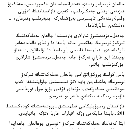
جالعان نومىرلەر رەسەي فەدەراتسياسىنان ەكسپرەسس-جەتكىزۋ
قىزمەتى ارقىلى جەتكىزىلىپ، كەيىن قازاقستاننىڭ ءتۇرلى
وڭىرلەرىندەگى تاپسىرىس بەرۋشىلەرگە جىبەرىلىپ وتىرعان، -
دەلىنگەن حابارلامادا.
جەدەل-ىزدەستىرۋ شارالارى بارىسىندا جالعان مەملەكەتتىك
تىركەۋ نومىرلىك بەلگىسى جانە باسقا دا زاتتاي دالەلدەمەلەر
تاركىلەندى. قىلمىسقا قاتىسى بار باسقا دا تۇلعالاردى انىقتاۋ
بويىنشا ارى قاراي تەرگەۋ جانە جەدەل-ىزدەستىرۋ شارالارى
جۇرگىزىلىپ جاتىر.
باس كولىك پروكۋراتۋراسى جالعان مەملەكەتتىك تىركەۋ
نومىرلىك بەلگىلەرىن پايدالانۋ قىلمىستىق جاۋاپتىلىققا اكەپ
سوعاتىنىن ەسكەرتەدى. مۇنداي قۇقىق بۇزۋ جول قوزعالىسى
قاۋىپسىزدىگىنە تىكەلەي قاتەر توندىرەدى.
قازاقستان رەسپۋبليكاسى قىلمىستىق-پروتسەستىك كودەكسىنىڭ
201-بابىنا سايكەس وزگە اقپارات جاريا ەتۋگە جاتپايدى.
ايتا كەتەلىك مەملەكەتتىك تىركەۋ ءنومىرى جوعالعان جاعدايدا