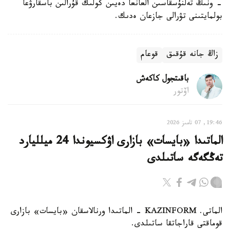
- ونىڭ تەلنۇسقاسىن العانعا دەيىن كولىك قۇرالىن باسقارۋعا
بولمايتىنى تۋرالى جازعان ەدىك.
زاڭ جانە قۇقىق
قوعام
باقىتجول كاكەش
اۆتور
19:46, 07 تامىز 2026
الماتىدا «بايسات» بازارى اۋكسيوندا 24 ميلليارد
تەڭگەگە ساتىلدى
الماتى. KAZINFORM - الماتىدا ورنالاسقان «بايسات» بازارى
قوماقتى قاراجاتقا ساتىلدى.