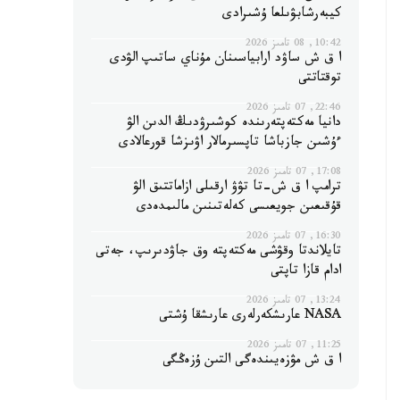
كيبەرشابۋىلعا ۇشىرادى
10:42, 08 تامىز 2026
ا ق ش ساۋد ارابياسىنان مۇناي ساتىپ الۋدى
توقتاتتى
22:46, 07 تامىز 2026
دانيا مەكتەپتەرىندە كوشىرۋدىڭ الدىن الۋ
ءۇشىن جازباشا تاپسىرمالار اۋىزشا قورعالادى
17:08, 07 تامىز 2026
ترامپ ا ق ش-تا تۋۋ ارقىلى ازاماتتىق الۋ
قۇقىعىن جويعىسى كەلەتىنىن مالىمدەدى
16:30, 07 تامىز 2026
تايلاندتا وقۋشى مەكتەپتە وق جاۋدىرىپ، جەتى
ادام قازا تاپتى
13:24, 07 تامىز 2026
NASA عارىشكەرلەرى عارىشقا ۇشتى
11:25, 07 تامىز 2026
ا ق ش مۋزەيىندەگى التىن ۇزەڭگى