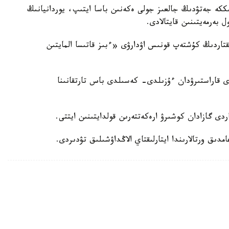
ككە جەتۋدىڭ جالعىز جولى ەكەنىن باسا ايتىپ، يوردانيانىڭ
ل بەرمەيتىنىن قايتالادى.
تاردىڭ كۇشتەپ قونىس اۋدارۋى «ءبىز قاتىسا المايتىن
ى قاراستىرۋدان ءۇزىلدى- كەسىلدى باس تارتقانىنا
ردى گازادان كوشىرۋ ارەكەتتەرىن قولدايتىنىن ايتتى.
دىق ورتالارىندا ايتارلىقتاي الاڭداۋشىلىق تۋدىردى.