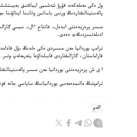
ول ەكى مەملەكەت قۇرۋ شەشىمى ايماقتىق بەيبىتشىلى
پالەستينالىقتاردىڭ ورنىن باساتىن وتانىنا اينالۋىنا جو
مىسىر پرەزيدەنتى ابدەل- فاتتاح ءال- سيسي گازالىق
ادىلەتسىزدىك» دەدى.
ترامپ يوردانيا مەن مىسىردى ەكى ەلدىڭ بۇل قادامد
قاراماستان، گازالىقتاردى قابىلداۋعا يتەرمەلەپ وتىر.
ا ق ش پرەزيدەنتى يوردانيا مەن مىسىر پالەستينالىقتا
ترامپتىڭ مالىمدەمەسى يوردانيانىڭ ساياسي جانە قوعام
الەم