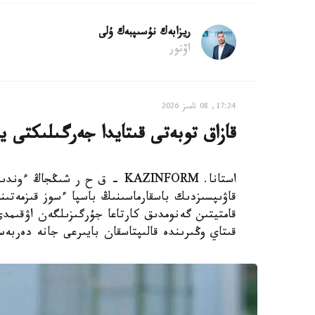
ريزابەك نۇسىپبەك ۇلى
اۆتور
17:24, 08 تامىز 2026
قازاق توبەتى قىتايدا جەرگىلىكتى ي
استانا. KAZINFORM – ق ح ر ش
قاۋىپسىزدىك باسقارماسىنىڭ باسپا ءسوز قىزمەتىن
قامتيتىن گەنومدىق كارتاعا جۇرگىزىلگەن اۋقىم
قىتاي وڭىرىندە قالىپتاسقان بايىرعى جانە دەربە