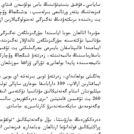
ساياسي-قۇقىق ينستيتۋتىنىڭ باس بولۋىمەن قىتاي عى
قىزمەتتىك يتتەر ورتالىعى بىرلەسىپ، «شىڭجاڭ وۆچا
يت رەتىندە ىرىكتەۋدىڭ نەگىزگى تەحنولوگيالارىن از
جۋىردا اتالعان جوبا اياسىندا جۇرگىزىلگەن نەگىزگى
مۋتاتسيا نۇكتەسىنە جۇرگىزىلگەن تالداۋلار نەگىزىن
ايماعىندا قالىپتاسقان بايىرعى جەرگىلىكتى يت تۇق
باسقارماسىنىڭ مالىمەتىنشە، زەرتتەۋ شىڭجاڭ وۆچار
ناتيجەسىندە پايدا بولعانى» تۋرالى ۇزاققا سوزىلعان 
بەلگىلى بولعانداي، زەرتتەۋ توبى بىرنەشە اي بويى
ميلليوننان استام گەنەتيكالىق مۋتاتسيا نۇكتەسى انى
260 يت تۇقىمىن قامتيتىن ءىرى دەرەكقورمەن سا
«گەنومدىق سايكەستەندىرۋ كارتاسىن» جاسادى.
دەرەككوزدىڭ جازۋىنشا، بۇل «گەنەتيكالىق ءتولقۇج
پراكتيكالىق قولدانۋعا ارنالعان «باعدار» قىزمەتىن 