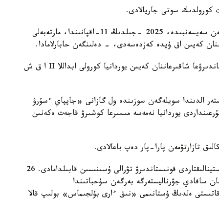
كورولدىك سوتى جاريالادى.
- كورول ابداللا II ا ق ش پرەزيدەنتى دونالد ترامپپەن سەيسەنبىدە، 2025 -جىلدىڭ 11-اقپانىندا، مارتەبەلى
ننان كەيىن اق ۇيدە كەزدەسەدى، - دەلىنگەن حابارلامادا.
ترامپ پالەستينالىقتاردى يوردانيا مەن مىسىرعا قونىستاندىرۋعا شاقىرعاننان كەيىن يوردانيا كورولى ابداللا II ا ق ش
ستەر الدىندا سويلەگەن سوزىندە ول گازانى «جاپپاي ءسۇرۋ
ۇرعىنداردى يوردانيا نەمەسە مىسىرعا كوشىرۋ قاجەت ەكەنىن
ىق تازارتۋمەن پارا-پار دەپ باعالادى.
يوردانيا مەن ەگيپەت ترامپتىڭ گازا سەكتورىنان پالەستينالىقتاردى قونىستاندىرۋ تۋرالى ۇسىنىسىن قابىلدامادى. 26
مان سافادي جۋرناليستەرگە بەرگەن سۇحباتىندا
ا قاتىستى ەلدىڭ ۇستانىمى «نىق ءارى بۇلجىماس» بولىپ قالا