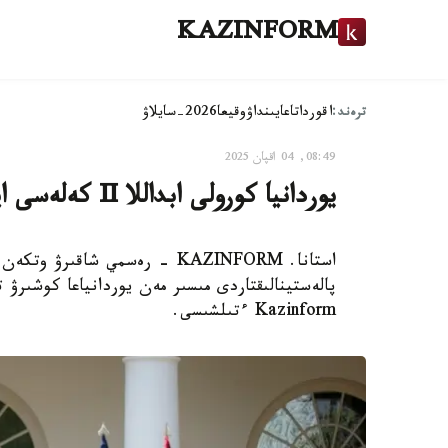
KAZINFORM
ترەند:
اقوردا
تاعايىنداۋ
وقيعا
2026-سايلاۋ
08:49, 04 اقپان 2025
يوردانيا كورولى ابداللا II كەلەسى اپتادا اق ۇيدە ترامپپەن كەزدەسەدى
استانا. KAZINFORM - رەسمي شاق
پالەستينالىقتاردى مىسىر مەن يوردانياعا كوشىرۋ
Kazinform ءتىلشىسى.