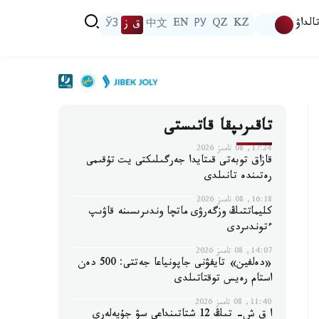
الداۋ
KZ
QZ
РУ
EN
中文
ق ز
ЎЗ
تاقىرىپقا قاتىستى
17:24, 08 تامىز 2026
قازاق توبەتى قىتايدا جەرگىلىكتى يت تۇقىمى
رەتىندە تانىلدى
16:18, 08 تامىز 2026
كليماتتىڭ وزگەرۋى ماتچا وندىرىسىنە قاۋىپ
ءتوندىردى
14:07, 08 تامىز 2026
«دەلفين» تايفۋنى جاپونياعا جەتتى: 500 دەن
استام رەيس توقتاتىلدى
11:40, 08 تامىز 2026
ا ق ش- تىڭ 12 شتاتىنداعى سۋ جۇيەلەرى