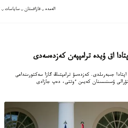
الەمدە
قازاقستان
ساياسات
ت
ىرۋ وتكەن اپتادا جىبەرىلدى. كەزدەسۋ ترامپتىڭ گازا سەكتورىنداعى
 تۋرالى ۇسىنىسىنان كەيىن ءوتتى، دەپ جازادى