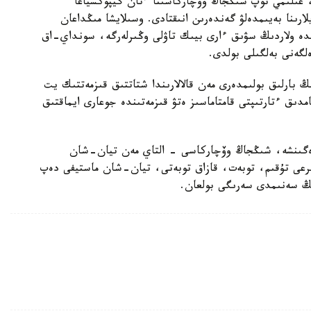
، عىلىمي توپ شىڭجاڭ وۆچاركاسىنا ءتان گيپوكسياعا
ارىنا بەيىمدەلۋ گەندەرىن انىقتادى. وسىلايشا مىڭداعان
ندە ولاردىڭ سۋىق ءارى بيىك تاۋلى وڭىرلەرگە، سونداي-اق
لگەنى بەلگىلى بولدى.
بارلىق بولىمدەرى مەن قالالارىندا شتاتتىق قىزمەتتىك يت
امدىق ءتارتىپتى قامتاماسىز ەتۋ قىزمەتىندە جوعارى ايماقتىق
رەگىنشە، شىڭجاڭ وۆچاركاسى - التاي مەن تيان-شان
بايىرعى تۇقىم، توبەت، قازاق توبەتى، تيان-شان ماستيفى دەپ
دىڭ سەنىمدى سەرىگى بولعان.