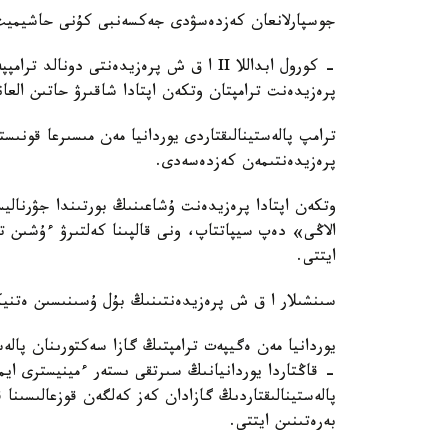
جوسپارلانعان كەزدەسۋدى جەكسەنبى كۇنى حاشيميت 
پرەزيدەنت ترامپتان وتكەن اپتادا شاقىرۋ حاتىن العا
پرەزيدەنتىمەن كەزدەسەدى.
وتكەن اپتادا پرەزيدەنت ۇشاعىنىڭ بورتىندا جۋرنالي
الاڭى» دەپ سيپاتتاپ، ونى قالپىنا كەلتىرۋ ءۇشىن ت
ايتتى.
سىنشىلار ا ق ش پرەزيدەنتىنىڭ بۇل ۇسىنىسىن ەتنيكال
- قاڭتاردا يوردانيانىڭ سىرتقى ىستەر ءمينيسترى اي
پالەستينالىقتاردىڭ گازادان كەز كەلگەن قوزعالىسىن
بەرەتىنىن ايتتى.