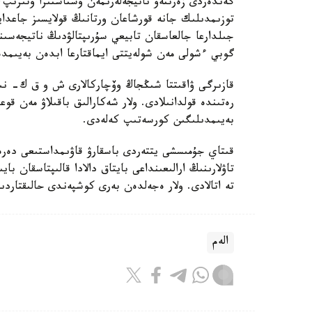
گەندەردى زەرتتەۋ ناتيجەلەرىمەن ۇشتاستىرا وتىرىپ
توزىمدىلىك جانە قورشاعان ورتانىڭ قولايسىز جاعدايل
جىلدارعا جالعاسقان تابيعي سۇرىپتالۋدىڭ ناتيجەسى
گوبي ءشولى مەن شولەيتتى ايماقتارعا ابدەن بەيىمدە
قازىرگى ۋاقىتتا شىڭجاڭ وۆچاركالارى ش و ق ك- نىڭ 
رەتىندە قولدانىلادى. ولار شەكارالىق باقىلاۋ مەن قوع
بەيىمدىلىگىن كورسەتىپ كەلەدى.
قىتاي جۇمىسشى يتتەردى باسقارۋ قاۋىمداستىعى دە
تاۋلارىنىڭ ارالىعىنداعى بايتاق دالادا قالىپتاسقان 
تە اتالادى. ولار ەجەلدەن بەرى كوشپەندى حالىقتار
الەم