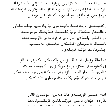
لىم اكادەمياسىنىڭ كۋنمين زوولوگيا ينستيتۋتى جانە شوقك
ركاسىنىڭ تۇقىمدىق تازالىعىن ساقتاۋ جانە ولاردى قىزمەتتىك
ىرلەۋ مەن قولدانۋ» جوباسىن ىسكە قوسقان بولاتىن.
 گەنومدىق زەرتتەۋدىڭ ناتيجەلەرى جاريالاندى. ميلليونداعان
دە عالىمدار شىڭجاڭ وۆچاركاسىنىڭ قىتايدىڭ سولتۇستىك
ىمى ەكەنىن راستادى. ش و ق ك قوعامدىق قاۋىپسىزدىك
كاسىنىڭ «سىرتتان اكەلىنگەن تۇقىمدى جەتىلدىرۋ
پىكىرتالاسقا نۇكتە قويىلدى.
 شىڭجاڭ وۆچاركاسىنىڭ بۇكىل ولكەدەگى نەگىزگى تارالۋ
ايماقتارىن ارالاپ، 109 داراباسقا جوعارى ساپالى تولىق گەنومدىق سەكۆەنيرلەۋ جۇرگىزدى. ناتيجەسىندە 25
قتالدى. عالىمدار الىنعان اۋقىمدى دەرەكتەردى جەر بەتىندەگى
لىستىرىپ، شىڭجاڭ وۆچاركاسىنىڭ جوعارى دالدىكتەگى
ات» عىلىمي قورىتىندى عانا ەمەس، سونىمەن قاتار
اتقارادى. بۇعان دەيىن جۇرگىزىلگەن فۋنكتسيونالدىق