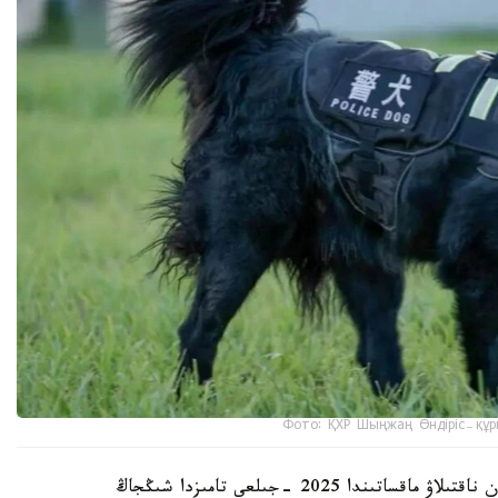
Фото: ҚХР Шыңжаң Өндіріс-құр
شىڭجاڭ وۆچاركاسىنىڭ شىعۋ تەگىن عىلىمي تۇرعىدان ناقتىلاۋ ماقساتىندا 2025 -جىلعى تامىزدا شىڭجاڭ