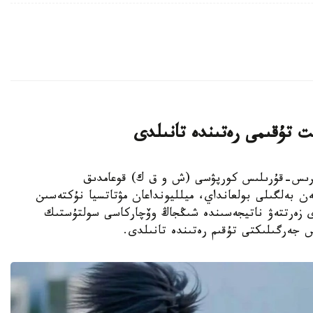
ت تۇقىمى رەتىندە تانىلدى
ىڭجاڭ ءوندىرىس-قۇرىلىس كورپۋسى (ش و ق ك) قوعامدىق
ەن بەلگىلى بولعانداي، ميلليونداعان مۋتاتسيا نۇكتەسىن
دى زەرتتەۋ ناتيجەسىندە شىڭجاڭ وۆچاركاسى سولتۇستىك
س جەرگىلىكتى تۇقىم رەتىندە تانىلدى.