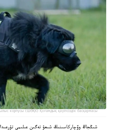
ылыс корпусы (ШӨҚК) Қоғамдық қауіпсіздік басқармасы