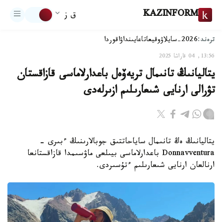
KAZINFORM
ق ز
ترەند:
2026-سايلاۋ
وقيعا
تاعايىنداۋ
اقوردا
13:56, 04 قاراشا 2025
يتاليانىڭ تانىمال تريەۆەل باعدارلاماسى قازاقستان
تۋرالى ارنايى شىعارىلىم ازىرلەدى
يتاليانىڭ ەڭ تانىمال ساياحاتتىق جوبالارىنىڭ ءبىرى -
Donnavventura باعدارلاماسى بيىلعى ماۋسىمدا قازاقستانعا
ارنالعان ارنايى شىعارىلىم ءتۇسىردى.