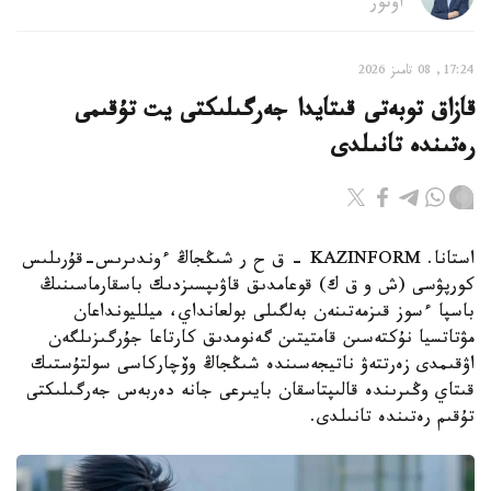
اۆتور
17:24, 08 تامىز 2026
قازاق توبەتى قىتايدا جەرگىلىكتى يت تۇقىمى
رەتىندە تانىلدى
استانا. KAZINFORM – ق ح ر شىڭجاڭ ءوندىرىس-قۇرىلىس
كورپۋسى (ش و ق ك) قوعامدىق قاۋىپسىزدىك باسقارماسىنىڭ
باسپا ءسوز قىزمەتىنەن بەلگىلى بولعانداي، ميلليونداعان
مۋتاتسيا نۇكتەسىن قامتيتىن گەنومدىق كارتاعا جۇرگىزىلگەن
اۋقىمدى زەرتتەۋ ناتيجەسىندە شىڭجاڭ وۆچاركاسى سولتۇستىك
قىتاي وڭىرىندە قالىپتاسقان بايىرعى جانە دەربەس جەرگىلىكتى
تۇقىم رەتىندە تانىلدى.