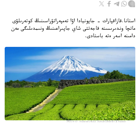
استانا.قازاقپارات - جاپونيادا اۋا تەمپەراتۋراسىنىڭ كوتەرىلۋى
ماتچا وندىرىسىنە قاجەتتى شاي جاپىراعىنىڭ ونىمدىلىگى مەن
دامىنە اسەر ەتە باستادى.
Фото: tawatchai prakobkit/Alamy