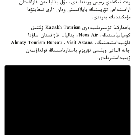
رەت تىكەلەي رەيس ورىندايدى، بۇل يتاليا مەن قازاقستان
اراسىنداعى تۋريستىك بايلانىستى ودان ءارى نىعايتۋعا
مۇمكىندىك بەرەدى.
باعدارلاما تۇسىرىلىمدەرى Kazakh Tourism ۇلتتىق
كومپانياسىنىڭ، Neos Air، يتاليا- قازاقستان ساۋدا
قاۋىمداستىعىنىڭ، Almaty Tourism Bureau ،Visit Astana
جانە الماتى وبلىسى تۋريزم باسقارماسىنىڭ قولداۋىمەن
ۇيىمداستىرىلدى.