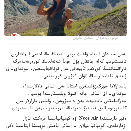
فوتو: ۆيدەودان الىنعان سكرين
بەس جىلدان استام ۋاقىت بويى الەمنىڭ ەڭ ادەمى ايماقتارىن
تانىستىرىپ كەلە جاتقان بۇل جوبا شەتەلدىك كورەرمەندەرگە
قازاقستاننىڭ كوركەم تابيعاتى مەن قوناقجايلىعىن، سونداي-اق
ۇلتتىق تاعامدارىنىڭ الۋان ءتۇرىن كورسەتتى.
باعدارلاما جۇرگىزۋشىلەرى استانا مەن الماتى قالالارىندا،
سونداي- اق الماتى جانە اقمولا وبلىستارىندا بولىپ،
جەرگىلىكتى مادەنيەت پەن داستۇرمەن، ۇلتتىق بازارلار مەن
گاسترونوميالىق فەستيۆالدەردىڭ اتموسفەراسىمەن تانىستىردى.
ەفير بارىسىندا Neos Air اۋە كومپانياسىنا ەرەكشە نازار
اۋدارىلدى. كومپانيا ميلان - الماتى باعىتى بويىنشا اپتاسىنا ەكى