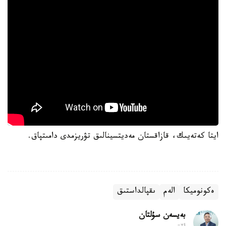
ايتا كەتەيىك، قازاقستان مەديتسينالىق تۋريزمدى دامىتپاق.
ەكونوميكا
الەم
ىقپالداستىق
بەيسەن سۇلتان