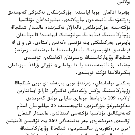
بولاتىن.
جۋىردا اتالعان جوبا اياسىندا جۇرگىزىلگەن نەگىزگى گەنومدىق
زەرتتەۋدىڭ ناتيجەلەرى جاريالاندى. ميلليونداعان مۋتاتسيا
نۇكتەسىنە جۇرگىزىلگەن تالداۋلار نەگىزىندە عالىمدار شىڭجاڭ
وۆچاركاسىنىڭ قىتايدىڭ سولتۇستىك ايماعىندا قالىپتاسقان
بايىرعى جەرگىلىكتى يت تۇقىمى ەكەنىن راستادى. ش و ق ك
قوعامدىق قاۋىپسىزدىك باسقارماسىنىڭ مالىمەتىنشە، زەرتتەۋ
شىڭجاڭ وۆچاركاسىنىڭ «سىرتتان اكەلىنگەن تۇقىمدى
جەتىلدىرۋ ناتيجەسىندە پايدا بولعانى» تۋرالى ۇزاققا سوزىلعان
پىكىرتالاسقا نۇكتە قويىلدى.
بەلگىلى بولعانداي، زەرتتەۋ توبى بىرنەشە اي بويى شىڭجاڭ
وۆچاركاسىنىڭ بۇكىل ولكەدەگى نەگىزگى تارالۋ ايماقتارىن
ارالاپ، 109 داراباسقا جوعارى ساپالى تولىق گەنومدىق
سەكۆەنيرلەۋ جۇرگىزدى. ناتيجەسىندە 25 ميلليوننان استام
گەنەتيكالىق مۋتاتسيا نۇكتەسى انىقتالدى. عالىمدار الىنعان
اۋقىمدى دەرەكتەردى جەر بەتىندەگى 260 يت تۇقىمىن قامتيتىن
ءىرى دەرەكقورمەن سالىستىرىپ، شىڭجاڭ وۆچاركاسىنىڭ