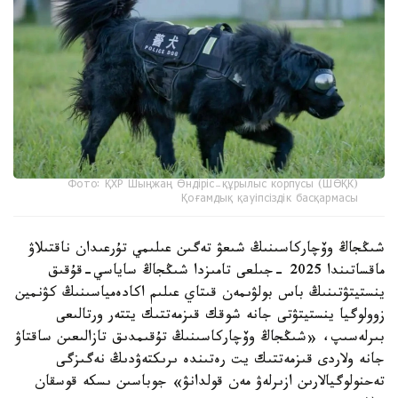
Фото: ҚХР Шыңжаң Өндіріс-құрылыс корпусы (ШӨҚК)
Қоғамдық қауіпсіздік басқармасы
شىڭجاڭ وۆچاركاسىنىڭ شىعۋ تەگىن عىلىمي تۇرعىدان ناقتىلاۋ
ماقساتىندا 2025 -جىلعى تامىزدا شىڭجاڭ ساياسي-قۇقىق
ينستيتۋتىنىڭ باس بولۋىمەن قىتاي عىلىم اكادەمياسىنىڭ كۋنمين
زوولوگيا ينستيتۋتى جانە شوقك قىزمەتتىك يتتەر ورتالىعى
بىرلەسىپ، «شىڭجاڭ وۆچاركاسىنىڭ تۇقىمدىق تازالىعىن ساقتاۋ
جانە ولاردى قىزمەتتىك يت رەتىندە ىرىكتەۋدىڭ نەگىزگى
تەحنولوگيالارىن ازىرلەۋ مەن قولدانۋ» جوباسىن ىسكە قوسقان