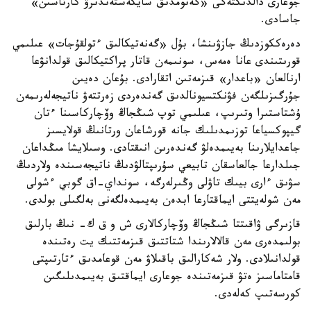
جوعارى دالدىكتەگى «گەنومدىق سايكەستەندىرۋ كارتاسىن»
جاسادى.
دەرەككوزدىڭ جازۋىنشا، بۇل «گەنەتيكالىق ءتولقۇجات» عىلىمي
قورىتىندى عانا ەمەس، سونىمەن قاتار پراكتيكالىق قولدانۋعا
ارنالعان «باعدار» قىزمەتىن اتقارادى. بۇعان دەيىن
جۇرگىزىلگەن فۋنكتسيونالدىق گەندەردى زەرتتەۋ ناتيجەلەرىمەن
ۇشتاستىرا وتىرىپ، عىلىمي توپ شىڭجاڭ وۆچاركاسىنا ءتان
گيپوكسياعا توزىمدىلىك جانە قورشاعان ورتانىڭ قولايسىز
جاعدايلارىنا بەيىمدەلۋ گەندەرىن انىقتادى. وسىلايشا مىڭداعان
جىلدارعا جالعاسقان تابيعي سۇرىپتالۋدىڭ ناتيجەسىندە ولاردىڭ
سۋىق ءارى بيىك تاۋلى وڭىرلەرگە، سونداي-اق گوبي ءشولى
مەن شولەيتتى ايماقتارعا ابدەن بەيىمدەلگەنى بەلگىلى بولدى.
قازىرگى ۋاقىتتا شىڭجاڭ وۆچاركالارى ش و ق ك- نىڭ بارلىق
بولىمدەرى مەن قالالارىندا شتاتتىق قىزمەتتىك يت رەتىندە
قولدانىلادى. ولار شەكارالىق باقىلاۋ مەن قوعامدىق ءتارتىپتى
قامتاماسىز ەتۋ قىزمەتىندە جوعارى ايماقتىق بەيىمدىلىگىن
كورسەتىپ كەلەدى.