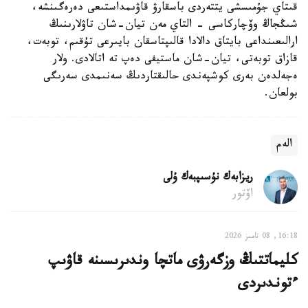
قىتاي جۇمىسشى يتتەردى باسقارۋ قاۋىمداستىعى دەرەگىنشە،
شىڭجاڭ وۆچاركاسى - التاي مەن تيان-شان تاۋلارىنىڭ
ارالىعىنداعى بايتاق دالادا قالىپتاسقان بايىرعى تۇقىم، توبەت،
قازاق توبەتى، تيان-شان ماستيفى دەپ تە اتالادى. ولار
ەجەلدەن بەرى كوشپەندى حالىقتاردىڭ سەنىمدى سەرىگى
بولعان.
الەم
ريزابەك نۇسىپبەك ۇلى
اۆتور
16:18, 08 تامىز 2026
كليماتتىڭ وزگەرۋى ماتچا وندىرىسىنە قاۋىپ
ءتوندىردى