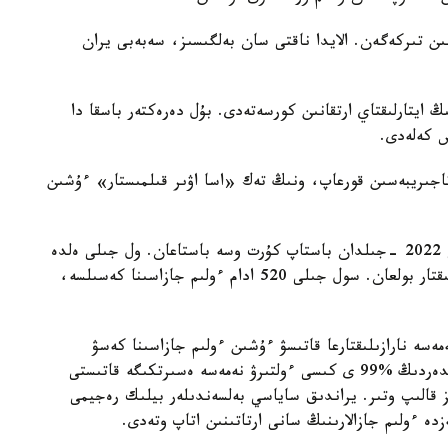
ورعاۋ ۇيىمى 975 ءولىم جازاسىن تىركەگەن. الايدا ناقتى سان بەلگىسىز، سەبەبى يران
ڭ ايتارلىقتاي ارتقانىن كورسەتەدى. بۇل دەرەكتەر باسقا دا
س كەلەدى.
تاجىريبەسىن قورعاپ، ونىڭ تەك «اسا اۋىر قىلمىستار» ءۇشىن
IHR دەرەكتەرىنە سايكەس، ءولىم جازالارىنىڭ سانى 2022 -جىلدان باستاپ كۇرت وسە باستاعان. ول جىلى ەلدە
ايەلدەردىڭ قىسىمعا ۇشىراۋىنا قارسى جاپپاي نارازىلىقتار بولعان. سول جىلى 520 ادام ءولىم جازاسىنا كەسىلسە،
ەسە نارازىلىقتارعا قاتىسۋ ءۇشىن ءولىم جازاسىنا كەسۋ
جاعدايلارى بەلگىلى. الايدا ءولىم جازاسىنا كەسىلگەندەردىڭ %99 ى كىسى ءولتىرۋ نەمەسە ەسىرتكىگە قاتىستى
ز قالىپ وتىر. يراندىق ساياسي بەلسەندىلەر بيلىك رەجيمى
دە ءولىم جازالارىنىڭ سانى ارتاتىنىن اتاپ وتەدى.