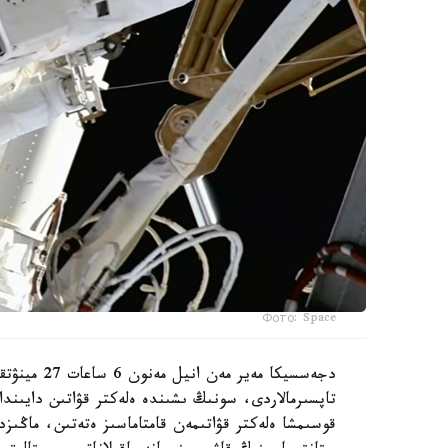
Фото: Space
دجەسسيكا مە
تاپسىرمالاردى، سونىڭ ىشىندە ەلەكتر قۋاتىن دايىندا
قوسىمشا ەلەكتر قۋاتىمەن قامتاماسىز ەتەتىن، ماڭىزد