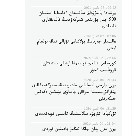
09:25, 07 تامىز 2026
پولشادا بالمۇزداق ساتىلعان ءدامحانا استىنان
900 جىل بۇرىنعى شىركەۋدىڭ قالدىقتارى
تابىلدى
07:06, 07 تامىز 2026
عالىمدار جەردىڭ بولاشاعى تۋرالى تىڭ بولجام
ايتتى
22:44, 06 تامىز 2026
كورەيلەر اقىلدى قوسىمشا ارقىلى ىستىقتان
قورعانىپ ءجۇر
21:43, 06 تامىز 2026
يران پارسى شىعاناعى ەلدەرىنىڭ ەنەرگەتيكالىق
ينفراقۇرىلىمىنا سوققى جاساۋى مۇمكىن ەكەنىن
ەسكەرتتى
21:29, 06 تامىز 2026
تۇركيادا تۋريزم سالاسىنىڭ تابىسى تومەندەدى
21:04, 06 تامىز 2026
يران مەن ومان جاڭا تەڭىز باعىتىن قۇردى