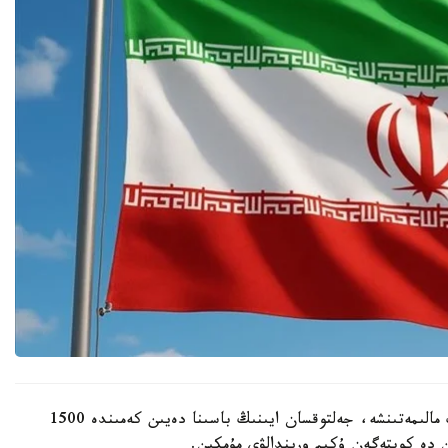
Iran Human Rights (IHR) قۇقىق قورعاۋ ۇيىمىنىڭ مالىمەتىنشە، جەلتوقسان ايىنىڭ باسىنا دەيىن كەمىندە 1500
ن دە كوپتەگەن ۇكىم ورىندالۋى مۇمكىن.