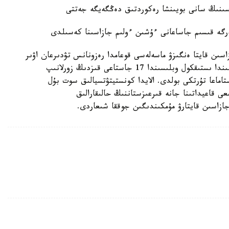
اسىنىڭ سانى بويىنشا رەكوردتىق دەڭگەيگە جەتتى
گە قىسىم جاساعانى ءۇشىن ءولىم جازاسىنا كەسىلدى
سىن قايتا ەنگىزۋ ماسەلەسى قوعامدا رەزونانس تۋدىرعان اۋىر
قىلمىستان كەيىن كوتەرىلدى. قىركۇيەك ايىنىڭ سوڭىندا ىستىقكول وبلىسىندا 17 جاستاعى قىزدىڭ زورلانىپ
تاماعا تۇرتكى بولدى. الايدا كونستيتۋتسيالىق سوت بۇل
 قاعيداتىنا جانە قىرعىزستاننىڭ حالىقارالىق
جازاسىن قايتارۋ مۇمكىندىگىن جوققا شىعاردى.