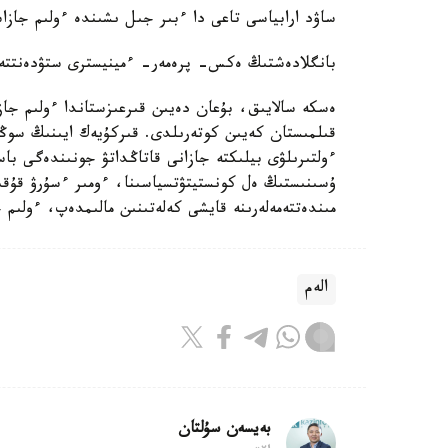
ساۋد ارابياسى تاعى دا ءبىر جىل ىشىندە ءولىم جاز
بانگلادەشتىڭ ەكس- پرەمەر- ءمينيسترى ستۋدەنتتەر
ەسكە سالايىق، بۇعان دەيىن قىرعىزستاندا ءولىم جازا
ءولتىرىلۋى بيلىكتە جازانى قاتاڭداتۋ جونىندەگى باس
ۇسىنىستىڭ ەل كونستيتۋتسياسىنا، ءومىر ءسۇرۋ قۇقىعى
مىندەتتەمەلەرىنە قايشى كەلەتىنىن مالىمدەپ، ءولىم 
الەم
بەيسەن سۇلتان