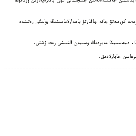
اينالىمىن جەڭىلدەتەتىن جىلجىمالى كۇن باتارەيالارىن ورناتۋعا
ەت كورسەتۋ جانە جاڭارتۋ باعدارلاماسىنىڭ بولىگى رەتىندە
سا، دجەسسيكا مەيردىڭ وسىمەن التىنشى رەت ۇشتى.