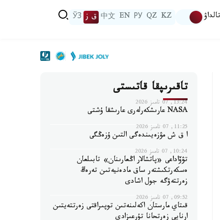
الداۋ
KZ
QZ
РУ
EN
中文
ق ز
ЎЗ
تاقىرىپقا قاتىستى
13:24, 07 تامىز 2026
NASA عارىشكەرلەرى عارىشقا ۇشتى
11:25, 07 تامىز 2026
ا ق ش مۋزەيىندەگى التىن ۇزەڭگى
10:24, 07 تامىز 2026
تۋۆاداعى «پاتشالار اڭعارىنان» تابىلعان
ەسكەرتكىشتەر ساق مادەنيەتىن تەرەڭ
زەرتتەۋگە جول اشادى
09:52, 07 تامىز 2026
قىتاي مارستان اكەلىنەتىن توپىراقتى زەرتتەيتىن
ارنايى زەرتحانا تۇرعىزادى