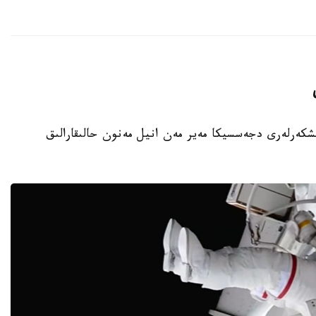
نىڭ امەريكالىق عارىشكەرلەرى دجەسسيكا مەير مەن انيل مەنون حالىقارالىق