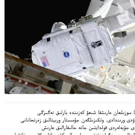
ير مەن انيل مەنون 6 ساعات 27 مينۋتقا سوزىلعان عارىشقا شىعۋ كەزىندە بارلىق نەگىزگى
ۋدى ورىندادى. وتكىزىلگەن جۇمىستار وربيتالىق زەرتحانانى
ى جۇيەلەردى قولدايتىن جانە حالىقارالىق عارىش