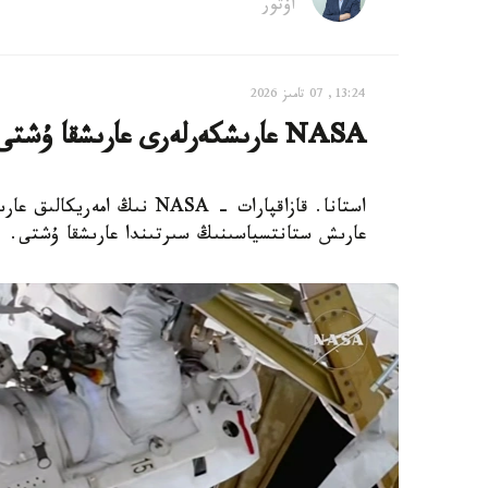
اۆتور
13:24, 07 تامىز 2026
NASA عارىشكەرلەرى عارىشقا ۇشتى
استانا. قازاقپارات - NASA 
عارىش ستانتسياسىنىڭ سىرتىندا عارىشقا ۇشتى.