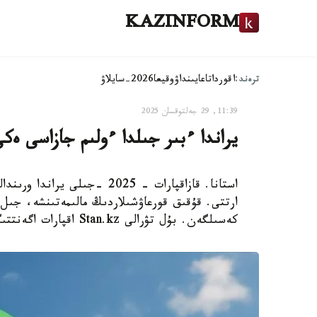
KAZINFORM
ترەند:
اقوردا
تاعايىنداۋ
وقيعا
2026-سايلاۋ
11:39, 29 جەلتوقسان 2025
يراندا ءبىر جىلدا ءولىم جازاسى ەكى
استانا. قازاقپارات - 2025 -ج
كەسىلگەن. بۇل تۋرالى Stan.kz اقپارات اگەنتتىگى