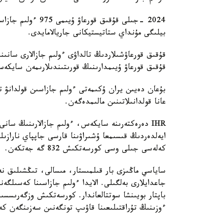
2024 -جىلى قۇقىق ق
بيلىگى مۇنداي ستاتيستيكانى جاريالامايدى.
قۇقىق قورعاۋشىلاردىڭ تالداۋى ءولىم جازالارى سانىنى
قۇقىق قورعاۋ ۇيىمدارىنىڭ قورىتىندىلارىمەن سايكە
بۇعان دەيىن يران ۇكىمەتى ءولىم جازاسىن قولدانۋ 
عانا قولدانىلاتىنىن مالىمدەگەن.
كەلەسى جىلى وسى كورسەتكىش 832 گە جەتكەن.
ساياسي ماڭىزى بار قىلمىستار، مىسالى، تىڭشىلىق نەم
باپتار بويىنشا سوتتالعاندار. كورسەتكىش وزگەرىسسى
ءوزىنىڭ تۇراقتىلىعىنا قاۋىپ تونگەنىن سەزىنگەن كەز