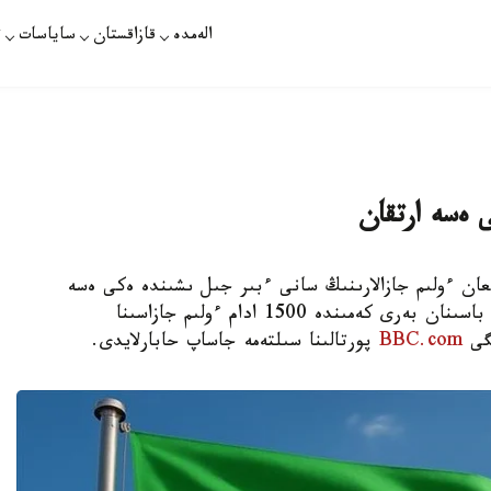
الەمدە
قازاقستان
ساياسات
ت
 ەسە ارتقان
ىلى يراندا ورىندالعان ءولىم جازالارىنىڭ سانى ءبىر جىل ىشىندە ەكى ەسە
ارتتى. قۇقىق قورعاۋشىلاردىڭ مالىمەتىنشە، جىل باسىنان بەرى كەمىندە 1500 ادام ءولىم جازاسىنا
BBC.com
پورتالىنا سىلتەمە جاساپ حابارلايدى.