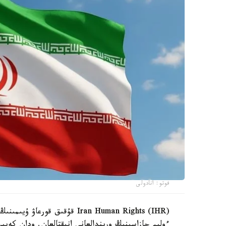
فوتو: انادولى
ءولىم جازاسىنىڭ ورىندالعانى انىقتالعان. ودان كەيى