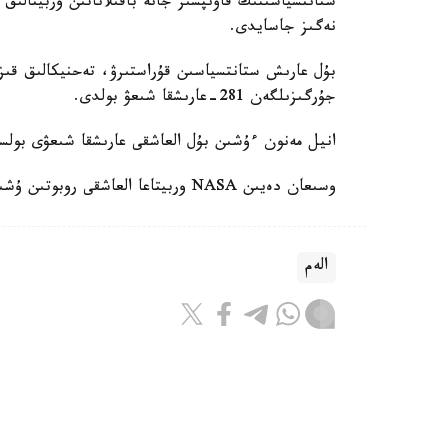
ستانتسياسىنىڭ قاۋىپسىز جانە باقىلاناتىن وربيتالىق 
نەگىز جاسايدى.
بۇل عارىش ستانتسياسىن قۇراستىرۋ، تەحنيكالىق قىزم
جۇرگىزىلگەن 281-عارىشقا شىعۋ بولدى.
انيل مەنون ءۇشىن بۇل العاشقى عارىشقا شىعۋى بول
وسىعان دەيىن NASA وربيتاعا العاشقى روبوتىن ۇشىرعانىن حابارلادىق.
الەم
ريزابەك نۇسىپبەك ۇلى
اۆتور