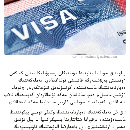
Фото: coximmigration.com
پيلوتتىق جوبا باستاپقىدا دومينيكان رەسپۋبليكاسىنان كەلگەن
ءوتىنىش بەرۋشىلەرگە قاتىستى قولدانىلادى. مەملەكەتتىك
دەپارتامەنتتىڭ مالىمەتىنشە، كونسۋلدىق قىزمەتكەرلەر «قوعام
ءۇشىن ماسىل» دەپ سانالعان جەكە تۇلعالاردان كەپىلدىك تالاپ
ەتە الادى. كەپىلدىك سوماسى ءاربىر جاعدايعا جەكە انىقتالادى.
ا ق ش مەملەكەتتىك دەپارتامەنتىنىڭ وكىلى توممي پيگوتتتىڭ
مالىمدەۋىنشە، «قۇراما شتاتتارىنا يمميگراتسيا - بۇل قۇقىق
ەمەس، ارتىقشىلىق». ول باعدارلاما الەۋمەتتىك قاۋىپسىزدىك