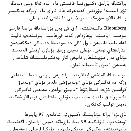
يراكتىڭ بارلىق ەكسپورتىنا قاتىستى ما، الدە تەك وسى ەلدىڭ
تۋى استىندا جۇزەتىن كەمەلەرگە عانا تاراي ما، ازىرگە بەلگىسىز.
ونىڭ قالاي جۇزەگە اسىرىلاتىنى دا ناقتى ايتىلماعان.
Bloomberg مالىمەتىنشە، ا ق ش پەن يزرايلدىڭ يرانعا قارسى
سوعىسى اياسىندا بۇعازداعى كەمە قوزعالىسى بىرتىندەپ قالپىنا
كەلە باستاعانىمەن، ول ءالى دە سوعىسقا دەيىنگى دەڭگەيدەن
ايتارلىقتاي تومەن. بۇعان دەيىن ورمۋز بۇعازى ارقىلى الەمدىك
مۇناي مەن سۇيىتىلعان تابيعي گاز جەتكىزىلىمىنىڭ شامامەن
بەستەن ءبىرى تاسىمالدانعان.
سوعىستىڭ العاشقى اپتالارىندا يراك پەن پارسى شىعاناعىنداعى
وزگە دە نەگىزگى مۇناي ءوندىرۋشى ەلدەر مۇناي ءوندىرۋ
كولەمىن كۇرت قىسقارتۋعا ءماجبۇر بولدى. سەبەبى نەگىزگى
ەكسپورتتىق باعىت جابىلىپ، مۇناي ساقتايتىن قويمالار شەگىنە
دەيىن تولىپ كەتكەن.
ناۋرىزدا يراك مۇنايىنىڭ ەكسپورتى شامامەن 97 پايىزعا
تومەندەپ، تاۋلىگىنە 99 مىڭ باررەلگە دەيىن ازايعان. اگەنتتىك
مالىمەتىنشە، نەگىزگى جەتكىزىلىمدەر تۇركيا ارقىلى دجەيحان