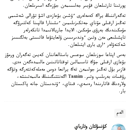
پورتىنا تارتىلعان قۇبىر جەلىسىمەن جۇزەگە اسىرىلعان.
تەگەراننىڭ يراك كەمەلەرى ءۇشىن بۇعازدى اشۋ تۋرالى شەشىمى
تەڭىز ارقىلى مۇناي جەتكىزىلىمىن ءىشىنارا قالپىنا كەلتىرۋگە
مۇمكىندىك بەرۋى مۇمكىن. الايدا جاريالانىمدا تانكەرلەر
تاپشىلىعى مەن وتىن ءوندىرىسىن ۇلعايتۋعا قاتىستى بەلگىسىز
شەكتەۋلەر ءارى بارى ايتىلعان.
بەس اپتاعا سوزىلعان سوعىس باستالعاننان كەيىن تەگەران ورمۋز
بۇعازى ارقىلى جۇك تاسىمالىن توقتاتاتىنىن مالىمدەگەن ەدى.
قازىر بۇل تەڭىز جولىمەن تەك يرانعا دوس مەملەكەتتەرگە وتۋگە
رۇقسات بەرىلىپ وتىر. Tasnim اگەنتتىگىنىڭ مالىمەتىنشە،
ولاردىڭ قاتارىندا رەسەي، قىتاي، ءۇندىستان جانە پاكىستان
بار.
الەم
كۇنسۇلتان وتارباي