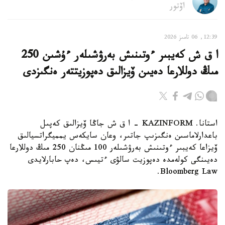
اۆتور
12:39, 06 تامىز 2026
ا ق ش كەيبىر ءوتىنىش بەرۋشىلەر ءۇشىن 250
مىڭ دوللارعا دەيىن ۆيزالىق دەپوزيتتەر ەنگىزدى
استانا. KAZINFORM – ا ق ش جاڭا ۆيزالىق كەپىل
باعدارلاماسىن ەنگىزىپ جاتىر، وعان سايكەس يمميگراتسيالىق
ۆيزاعا كەيبىر ءوتىنىش بەرۋشىلەر 100 مىڭنان 250 مىڭ دوللارعا
دەيىنگى كولەمدە دەپوزيت سالۋى ءتيىس، دەپ حابارلايدى
Bloomberg Law.