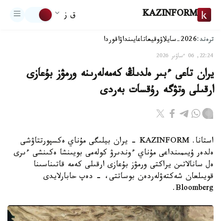
KAZINFORM
ق ز
ترەند:
2026-سايلاۋ
وقيعا
تاعايىنداۋ
اقوردا
22:24, 06 ءساۋىر 2026
يران تاعى ءبىر ەلدىڭ كەمەلەرىنە ورمۋز بۇعازى
ارقىلى وتۋگە رۇقسات بەردى
استانا. KAZINFORM – يران بيلىگى مۇناي ەكسپورتتاۋشى
ەلدەر ۇيىمىنداعى مۇناي ءوندىرۋ كولەمى بويىنشا ەكىنشى ءىرى
ەل سانالاتىن يراكتى ورمۋز بۇعازى ارقىلى كەمە قاتىناسىنا
قويىلعان شەكتەۋلەردەن بوساتتى، - دەپ حابارلايدى
Bloomberg.