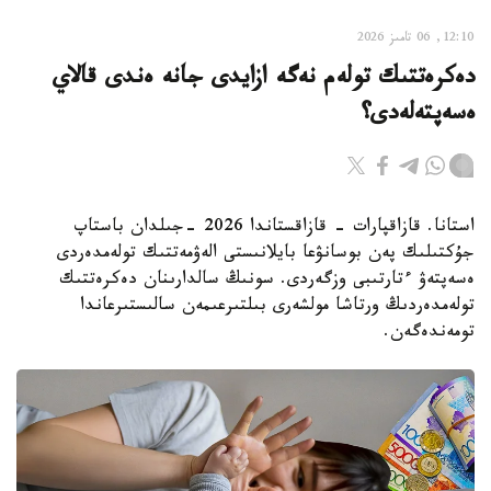
12:10, 06 تامىز 2026
دەكرەتتىك تولەم نەگە ازايدى جانە ەندى قالاي
ەسەپتەلەدى؟
استانا. قازاقپارات - قازاقستاندا 2026 -جىلدان باستاپ
جۇكتىلىك پەن بوسانۋعا بايلانىستى الەۋمەتتىك تولەمدەردى
ەسەپتەۋ ءتارتىبى وزگەردى. سونىڭ سالدارىنان دەكرەتتىك
تولەمدەردىڭ ورتاشا مولشەرى بىلتىرعىمەن سالىستىرعاندا
تومەندەگەن.