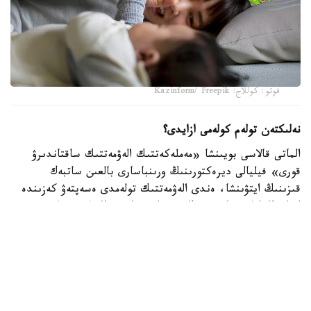
فوتو: كوللاج: Kazinform/ Freepik
نەلىكتەن تولەم كولەمى ازايدى؟
الماتى قالاسى بويىنشا «مەملەكەتتىك الەۋمەتتىك ساقتاندىرۋ
قورى» فيليالى ديرەكتورىنىڭ ورىنباسارى بالعىن ساتبەك
قىزىنىڭ ايتۋىنشا، ەندى الەۋمەتتىك تولەمدى ەسەپتەۋ كەزىندە
ايەلدىڭ ايلىق تابىسى ەڭ تومەنگى جالاقىنىڭ (ە ت ج) جەتى
ەسەلەنگەن مولشەرىنەن اسپايتىن كولەمدە عانا ەسەپكە الىنادى.
2026 -جىلى بۇل شەك 595 مىڭ تەڭگەنى قۇرايدى. ياعني،
ايەلدىڭ ناقتى جالاقىسى بۇدان جوعارى بولسا دا، تولەمدى
ەسەپتەۋ كەزىندە 595 مىڭ تەڭگەدەن اساتىن بولىگى
ەسكەرىلمەيدى.