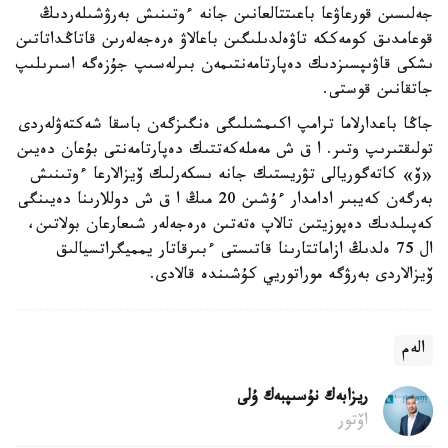
جەلىسىن قورعاۋعا باعىتتالعانىن جانە ءوتىنىش بەرۋشىلەردىڭ
قوعامدىق كومەككە تاۋەلدىلىگىن باعالاۋ ەرەجەلەرىن قاتاڭداتاتىن
ىشكى قاۋىپسىزدىك دەپارتامەنتىمەن بىرلەسىپ جۇزەگە اسىرىلىپ
جاتقانىن قوستى.
جاڭا باعدارلاما ترامپ اكىمشىلىگى ەنگىزگەن باسقا شەكتەۋلەردى
تولىقتىرىپ وتىر. ا ق ش مەملەكەتتىك دەپارتامەنتى بۇعان دەيىن
«ۆ» كاتەگوريالى تۋريستىك جانە ىسكەرلىك ۆيزالارعا ءوتىنىش
بەرگەن كەيبىر ادامدار ءۇشىن 20 مىڭ ا ق ش دوللارىنا دەيىنگى
كەپىلدىك دەپوزيتىن تالاپ ەتەتىن ەرەجەلەر شىعارعان بولاتىن،
ال 75 ەلدىڭ ازاماتتارىنا قاتىستى ءبىرقاتار يمميگراتسيالىق
ۆيزالاردى بەرۋگە موراتوريي كۇشىندە قالادى.
الەم
ريزابەك نۇسىپبەك ۇلى
اۆتور