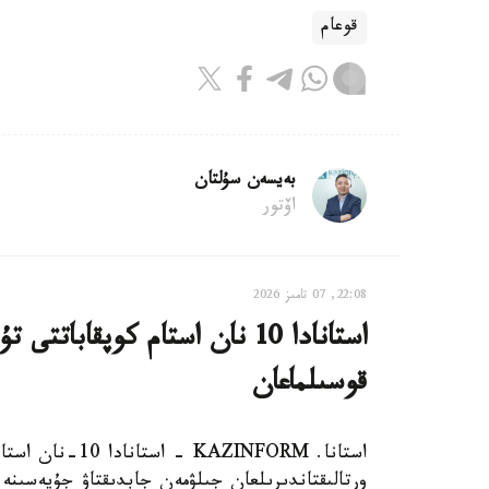
قوعام
بەيسەن سۇلتان
اۆتور
22:08, 07 تامىز 2026
استانادا 10 نان استام كوپقاب
قوسىلماعان
استانا. AZINFORM