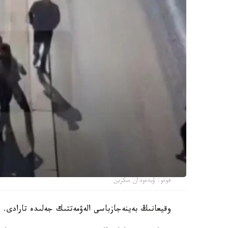
فوتو: ۆيدەودان سكرين
وقيعانىڭ بەينەجازباسى الەۋمەتتىك جەلىدە تارادى.