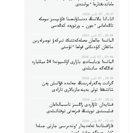
ماماندىقتارعا ءبولىندى
20:27, 07 تامىز 2026
اتا-انا بالانىڭ دەنساۋلىعىنا قاۋىپسىز سومكە
تاڭداعانى ءجون - ورتوپەد كەڭەسى
20:09, 07 تامىز 2026
الماتىدا جالعان مەملەكەتتىك تىركەۋ نومىرلەرىن
ساتقان كۇدىكتى قولعا ءتۇستى
19:46, 07 تامىز 2026
الماتىدا «بايسات» بازارى اۋكسيوندا 24 ميلليارد
تەڭگەگە ساتىلدى
19:29, 07 تامىز 2026
گرانت يەگەرلەرىنىڭ جەلىدە قۋانىش پەن
شاتتىققا تولى بەينەجازبالارى تارادى
18:21, 07 تامىز 2026
قىتايدان تاۋاردى زاڭسىز تاسىمالداعان
قىلمىستىق توپتىڭ قىزمەتى توقتاتىلدى
17:43, 07 تامىز 2026
قازاقستاندا تەلەديدار ءوندىرىسى جارتى جىلدا