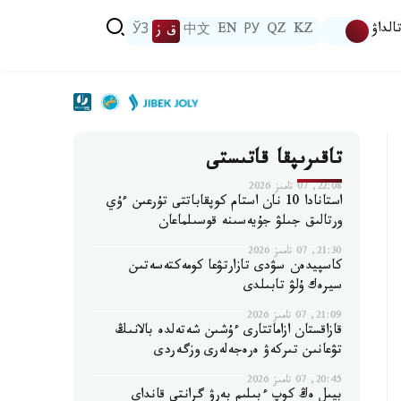
الداۋ
KZ
QZ
РУ
EN
中文
ق ز
ЎЗ
تاقىرىپقا قاتىستى
22:08, 07 تامىز 2026
استانادا 10 نان استام كوپقاباتتى تۇرعىن ءۇي
ورتالىق جىلۋ جۇيەسىنە قوسىلماعان
21:30, 07 تامىز 2026
كاسپيدەن سۋدى تازارتۋعا كومەكتەسەتىن
سيرەك ۇلۋ تابىلدى
21:09, 07 تامىز 2026
قازاقستان ازاماتتارى ءۇشىن شەتەلدە بالانىڭ
تۋعانىن تىركەۋ ەرەجەلەرى وزگەردى
20:45, 07 تامىز 2026
بيىل ەڭ كوپ ءبىلىم بەرۋ گرانتى قانداي