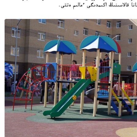
نا قالاسىنىڭ اكىمدىگى ءمالىم ەتتى.