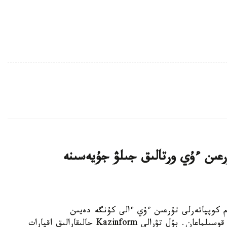
اتتى تۇرعىن ءۇي ورتالىق جىلۋ جۇيەسىنە
K - استانادا 10-نان استام كوپپاتەرلى تۇرعىن ءۇي ءالى كۇنگە دەيىن
ورتالىقتاندىرىلعان جىلۋمەن جابدىقتاۋ جۇيەسىنە قوسىلماعان. بۇل تۋرالى Kazinform حالىقارالىق اقپارات