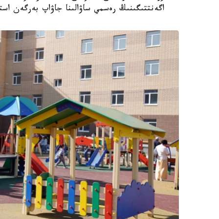
اگەنتتىگىنىڭ رەسمي ساۋالىنا جاۋاپ بەرگەن استا