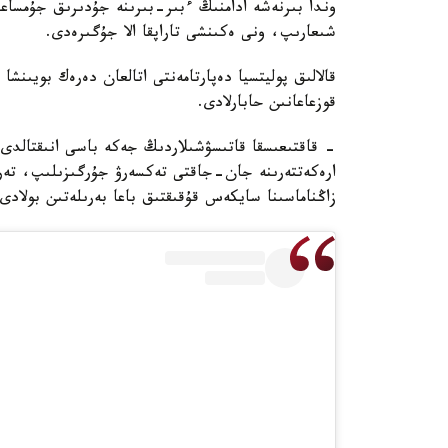
وندا بىرنەشە ادامنىڭ ءبىر-بىرىنە جۇدىرىق جۇمساعا
شىعارىپ، ونى ەكىنشى تاراپقا الا جۇگىرەدى.
قالالىق پوليتسيا دەپارتامەنتى اتالعان دەرەك بويىنشا
قوزعاعانىن حابارلادى.
- قاقتىعىسقا قاتىسۋشىلاردىڭ جەكە باسى انىقتالدى، 
ارەكەتتەرىنە جان-جاقتى تەكسەرۋ جۇرگىزىلىپ، تەرگ
زاڭناماسىنا سايكەس قۇقىقتىق باعا بەرىلەتىن بولادى