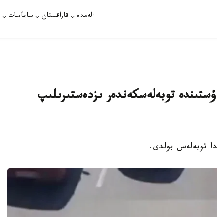
الەمدە
قازاقستان
ساياسات
ت
 ۇستىندە توبەلەسكەندەر ىزدەستىرىلىپ