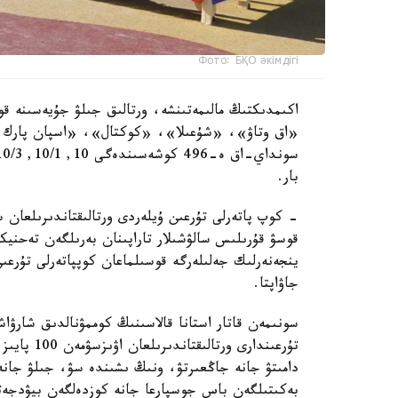
Фото: БҚО әкімдігі
اكىمدىكتىڭ مالىمەتىنشە، ورتالىق جىلۋ جۇيەسىنە قو
«اق وتاۋ»، «شۇعىلا»، «كوكتال»، «اسپان پارك و
بار.
- كوپ پاتەرلى تۇرعىن ۇيلەردى ورتالىقتاندىرىلعان 
قوسۋ قۇرىلىس سالۋشىلار تاراپىنان بەرىلگەن تەحنيك
ينجەنەرلىك جەلىلەرگە قوسىلماعان كوپپاتەرلى تۇرعى
جاۋاپتا.
سونىمەن قاتار استانا قالاسىنىڭ كوممۋنالدىق شارۋاش
تۇرعىندارى 
دامىتۋ جانە جاڭعىرتۋ، ونىڭ ىشىندە سۋ، جىلۋ جانە 
بەكىتىلگەن باس جوسپارعا جانە كوزدەلگەن بيۋدجەتت