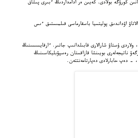
نىن كورۋگە بولادى. كەيىن ەر ادامداردىڭ ءبىرى پىشاق
 الاتاۋ اۋداندىق پوليتسيا باسقارماسى قىلمىستىق ءىس
ولاردى ۇستاۋ شارالارى قابىلدانىپ جاتىر. ءارقايسىسىنىڭ
ەۋ ناتيجەلەرى بويىنشا قازاقستان رەسپۋبليكاسىنىڭ
، - دەپ حابارلادى دەپارتامەنتتەن.