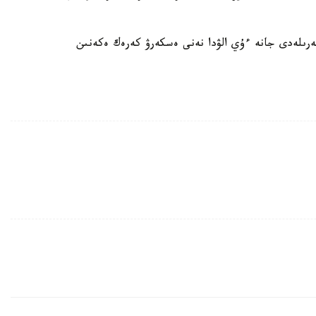
رىلەدى جانە ءۇي الۋدا نەنى ەسكەرۋ كەرەك ەكەنىن