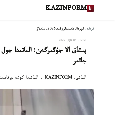
KAZINFORM
ترەند:
اقوردا
تاعايىنداۋ
وقيعا
2026-سايلاۋ
12:53, 06 قازان 2025
پىشاق الا جۇگىرگەن: الماتىدا جول
جاتىر
الماتى. KAZINFORM - الماتىدا كوشە ورتاسىندا توبەلەس بولدى.