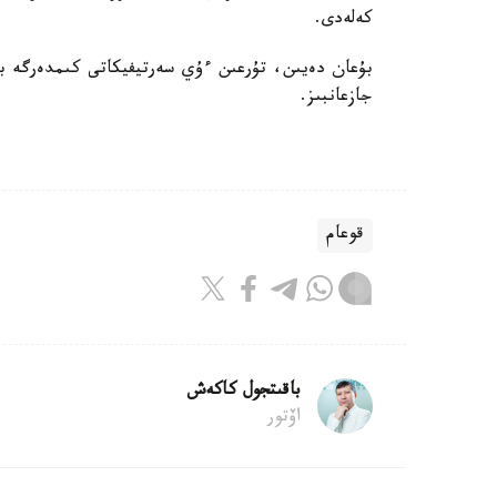
كەلەدى.
بۇعان دەيىن، تۇرعىن ءۇي سەرتيفيكاتى كىمدەرگە بە
جازعانبىز.
قوعام
باقىتجول كاكەش
اۆتور