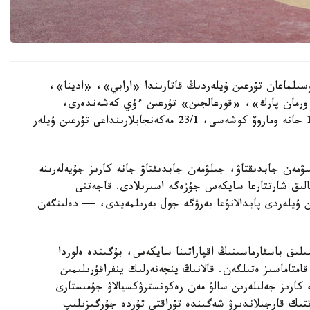
سىلماعان تۇرعىن ۇيلەردىڭ قاتارىندا «ارابي»، «ادينا»،
رمان پارك»، «قورعالجىن» تۇرعىن ءۇي كەشەندەرى،
سونداي-اق ە-496 كوشەسىندەگى 10, 10/1, 10/3 جانە وماروۆ كوشەسى، 23/1 مەكەنجايلارىنداعى تۇرعىن ۇيلەر
سۋمەن جابدىقتاۋ، جىلۋمەن جابدىقتاۋ جانە كارىز جۇيەلەرىنە
الىق شارتتارعا سايكەس جۇزەگە اسىرىلادى. قاجەتتى
ن ۇيلەردى پايدالانۋعا بەرۋگە جول بەرىلمەيدى، — دەلىنگەن
ىلىق باسقارماسىنىڭ اقپاراتىنا سايكەس، بۇگىندە ەلوردا
ورتالىقتاندىرىلعان اۋىزسۋمەن 100 پايىز قامتاماسىز ەتىلگەن. قالانىڭ ينجەنەرلىك ينفراقۇرىلىمىن
كارىز جەلىلەرىن سالۋ مەن رەكونسترۋكسيالاۋ جۇمىستارى
ىك قارجىلاندىرۋ شەگىندە تۇراقتى تۇردە جۇرگىزىلىپ