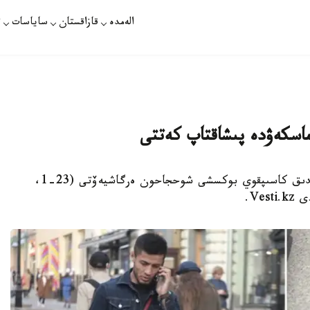
الەمدە
قازاقستان
ساياسات
ت
اسكەۋدە پىشاقتاپ كەتتى
اسا جەڭىل سالماقتا ونەر كورسەتەتىن وزبەكستاندىق كاسىپقوي بوكسشى شوحجاحون ەرگاشيەۆتى (23-1،