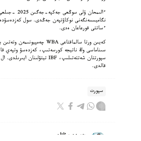
ءساتتى قورعاعان ەدى.
كەيىن ورتا سالماقتاعى WBA چە
قالدى.
سپورت
بەيسەن سۇلتان