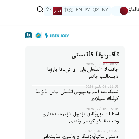
الداۋ
KZ
QZ
РУ
EN
中文
ق ز
ЎЗ
تاقىرىپقا قاتىستى
08:55, 07 تامىز 2026
جانىبەك ءالىمحان ۇلى ا ق ش-قا بارۋعا
دايىندالىپ جاتىر
11:55, 06 تامىز 2026
شىمكەنتتە الەم چەمپيونى اتانعان جاس بالۋانعا
كولىك سىيلادى
22:05, 05 تامىز 2026
استانادا ەۋروپالىق فۋتبول قاۋىمداستىقتارى
وداعىنىڭ كونگرەسى وتەدى
14:40, 05 تامىز 2026
داستان ساتپايەۆتىڭ «چەلسي» ساپىنداعى