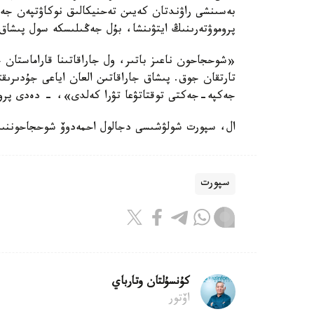
بەسىنشى راۋندتان كەيىن تەحنيكالىق نوكاۋتپەن جە
پروموۋتەرىنىڭ ايتۋىنشا، بۇل جەڭىلىسكە سول پىشاق
«شوحجاحون ناعىز باتىر، ول جاراقاتىنا قاراماستا
تارتقان جوق. پىشاق جاراقاتىن العان اياعى جۇدىرى
جەكپە-جەكتى توقتاتۋعا تۋرا كەلدى»، - دەدى پرومو
ال، سپورت شولۋشىسى دجالول احمەدوۆ شوحجاحوننىڭ 
سپورت
كۇنسۇلتان وتارباي
اۆتور