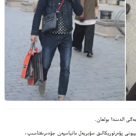
گى الدىندا بولعان.
اشا ايىندا ەرگاشيەۆ لاس-ۆەگاستا IBF چەمپيونى پۋەرتوريكالىق سۋبريەل ماتياسپەن جۇدىرىقتاسىپ،