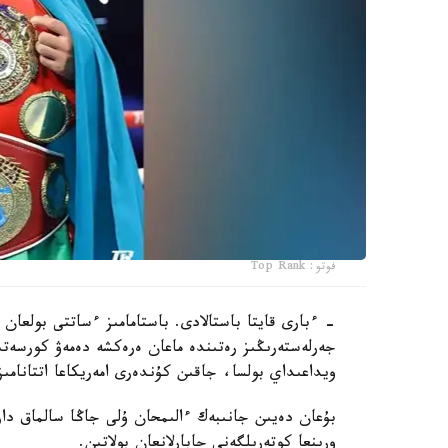
فوتو: Top Rank
- ءبارى قايتا باستالادى. باستامامىز ءساتتى بولعان 
جەرلەستەرىڭىز رەتىندە ماعان ەرەكشە دەمەۋ كورسەتى
ويداعىداي بولسا، جاقىن كۇندەرى امەريكاعا اتتانامىز
ورىنعا كوتەرىلگەنى حابارلانعان بولاتىن.