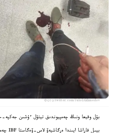
Фото:twitter.com/JalolAkhmedov
بۇل وقيعا ونىڭ چەمپيوندىق تيتۋل ءۇشىن جەكپە-جە
بيىل قار