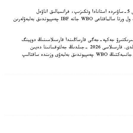
ءالىمحان ۇلى سوڭعى جەكپە-جەگىن 2025 -جىلعى 5-ساۋىردە استانادا وتكىزىپ، فرانسيالىق اناۋەل
نگاميسسەنگەنى نوكاۋتپەن جەڭدى. سول كەزدەسۋدە ول ورتا سالماقتاعى WBO جانە IBF چەمپيوندىق بەلبەۋلەرىن
مپيونىمەن وتەتىن بىرىكتىرۋ جەكپە-جەگى قارساڭىندا قارسىلاسىنىڭ دوپينگ
سىناماسى وڭ ناتيجە كورسەتىپ، كەزدەسۋ وتپەي قالدى. قارسىلاسى 2026 -جىلدىڭ جەلتوقسانىنا دەيىن
سپورتتان شەتتەتىلىپ، IBF تيتۋلىنان ايىرىلدى. ال جانىبەكتىڭ WBO چەمپيوندىق بەلبەۋى وزىندە ساقتالىپ