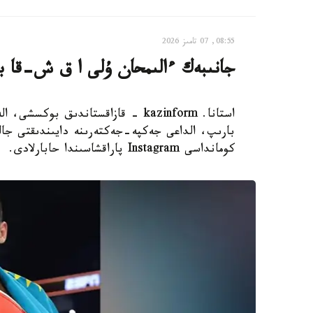
08:55, 07 تامىز 2026
جانىبەك ءالىمحان ۇلى ا ق ش-قا بار
استانا. kazinform - قازاقستاندىق 
بارىپ، الداعى جەكپە-جەكتەرىنە دايىندىقتى جال
كومانداسى Instagram پاراقشاسىندا حابارلادى.