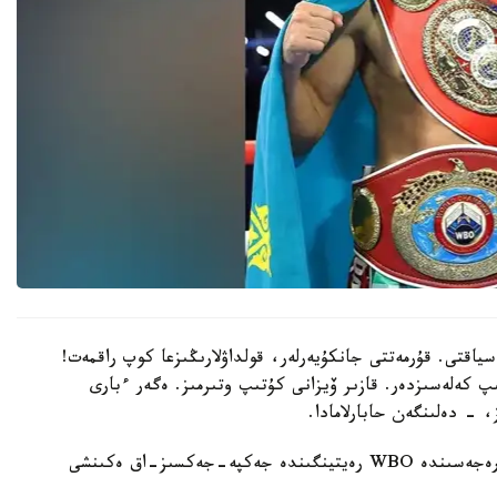
سياقتى. قۇرمەتتى جانكۇيەرلەر، قولداۋلارىڭىزعا كوپ راقمەت!
پ كەلەسىزدەر. قازىر ۆيزانى كۇتىپ وتىرمىز. ەگەر ءبارى
، - دەلىنگەن حابارلامادا.
بۇعان دەيىن جانىبەك ءالىمحان ۇلى جاڭا سالماق دارەجەسىندە WBO رەيتينگىندە جەكپە-جەكسىز-اق ەكىنشى