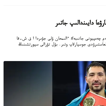
ۋعا دايىندالىپ جاتىر
بوكسشى، الەم چەمپيونى جانىبەك ءالىمحان ۇلى جۋىردا ا ق ش-قا
عاستىرۋدى جوسپارلاپ وتىر. بۇل تۋرالى سپورتشىنىڭ