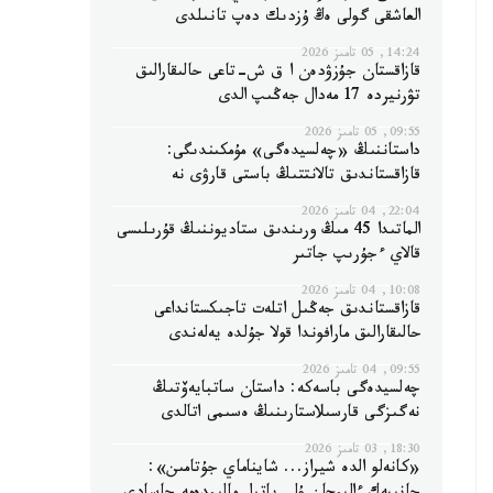
العاشقى گولى ەڭ ۇزدىك دەپ تانىلدى
14:24, 05 تامىز 2026
قازاقستان جۇزۋدەن ا ق ش-تاعى حالىقارالىق
تۋرنيردە 17 مەدال جەڭىپ الدى
09:55, 05 تامىز 2026
داستاننىڭ «چەلسيدەگى» مۇمكىندىگى:
قازاقستاندىق تالانتتىڭ باستى قارۋى نە
22:04, 04 تامىز 2026
الماتىدا 45 مىڭ ورىندىق ستاديوننىڭ قۇرىلىسى
قالاي ءجۇرىپ جاتىر
10:08, 04 تامىز 2026
قازاقستاندىق جەڭىل اتلەت تاجىكستانداعى
حالىقارالىق مارافوندا قولا جۇلدە يەلەندى
09:55, 04 تامىز 2026
چەلسيدەگى باسەكە: داستان ساتبايەۆتىڭ
نەگىزگى قارسىلاستارىنىڭ ەسىمى اتالدى
18:30, 03 تامىز 2026
«كانەلو الدە شيراز... شايناماي جۇتامىن»: