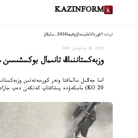
KAZINFORM
ترەند:
اقوردا
تاعايىنداۋ
وقيعا
2026-سايلاۋ
22:15, 28 جەلتوقسان 2023
وزبەكستاننىڭ تانىمال بوكسشىسىن م
20 KO) ماسكەۋدە پىشاقتاپ كەتكەن دەپ جازادى Vesti.kz.