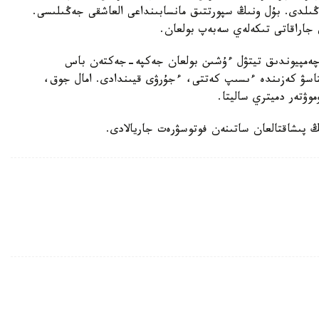
ڭىلدى. بۇل ونىڭ سپورتتىق مانسابىنداعى العاشقى جەڭىلىسى.
 جاراقاتى تىكەلەي سەبەپ بولعان.
ن چەمپيوندىق تيتۋل ءۇشىن بولعان جەكپە-جەكتەن باس
قتاسۋ كەزىندە ءىسىپ كەتتى، ءجۇرۋى قيىندادى. امال جوق،
ۋتەر دميتري ساليتا.
پىشاقتالعان ساتىنەن فوتوسۋرەت جاريالادى.