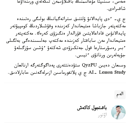
ەمەس، سىنىپتا مۇعالىمنىڭ باقىلاۋىمەن تىكەلەي ورىنداۋعا
شاقىرادى.
ج ي- ءدى پايدالانۋ ۇلتتىق ستراتەگيانىڭ بولىگى رەتىندە
مەكتەپتەر جازباشا ەمتيحاندار كەزىندە وقۋشىلاردىڭ كومپيۋتەر
پايدالانۋىن قاداعالايتىن قۇرالدار ەنگىزۋى كەرەك. مەكتەپتەر
ەمتيحاندار مەن ساباقتار كەزىندە مەكتەپ جەلىسىندەگى بەلگىلى
ءبىر رەسۋرستارعا قول جەتكىزۋدى شەكتەۋ ءۇشىن سۇزگىلەۋ
جۇيەلەرىن ورناتۋى ءتيىس.
وسىعان دەيىن QyzPU ستۋدەنتتەرى پەداگوگتەرگە ارنالعان
AI- Lesson Study ج ي پلاتفورماسىن ازىرلەگەنىن حابارلادىق.
الەم
باقىتجول كاكەش
اۆتور