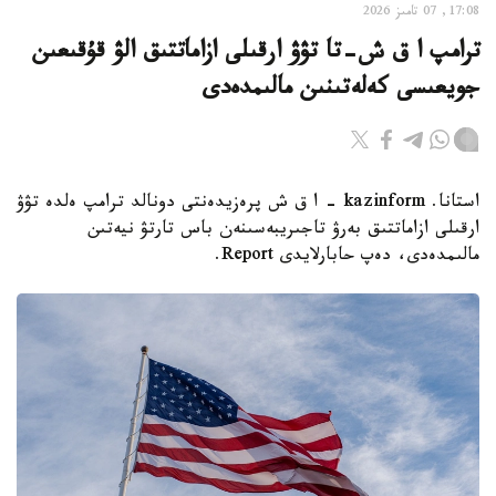
17:08, 07 تامىز 2026
ترامپ ا ق ش-تا تۋۋ ارقىلى ازاماتتىق الۋ قۇقىعىن
جويعىسى كەلەتىنىن مالىمدەدى
استانا. kazinform - ا ق ش پرەزيدەنتى دونالد ترامپ ەلدە تۋۋ
ارقىلى ازاماتتىق بەرۋ تاجىريبەسىنەن باس تارتۋ نيەتىن
مالىمدەدى، دەپ حابارلايدى Report.