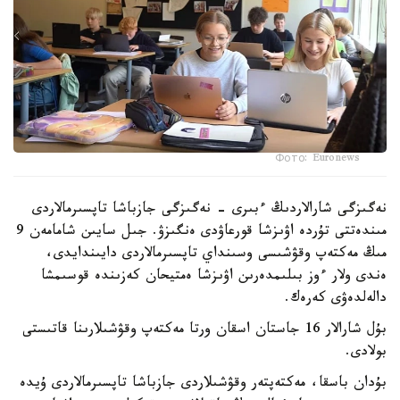
Фото: Euronews
نەگىزگى شارالاردىڭ ءبىرى - نەگىزگى جازباشا تاپسىرمالاردى
مىندەتتى تۇردە اۋىزشا قورعاۋدى ەنگىزۋ. جىل سايىن شامامەن 9
مىڭ مەكتەپ وقۋشىسى وسىنداي تاپسىرمالاردى دايىندايدى،
ەندى ولار ءوز بىلىمدەرىن اۋىزشا ەمتيحان كەزىندە قوسىمشا
دالەلدەۋى كەرەك.
بۇل شارالار 16 جاستان اسقان ورتا مەكتەپ وقۋشىلارىنا قاتىستى
بولادى.
بۇدان باسقا، مەكتەپتەر وقۋشىلاردى جازباشا تاپسىرمالاردى ۇيدە