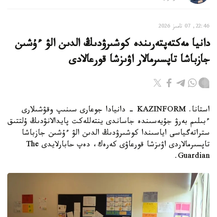
22:46, 07 تامىز 2026
دانيا مەكتەپتەرىندە كوشىرۋدىڭ الدىن الۋ ءۇشىن
جازباشا تاپسىرمالار اۋىزشا قورعالادى
استانا. KAZINFORM - دانيادا جوعارى سىنىپ وقۋشىلارى
ءبىلىم بەرۋ جۇيەسىندە جاساندى ينتەللەكت پايدالانۋدىڭ ۇلتتىق
ستراتەگياسى اياسىندا كوشىرۋدىڭ الدىن الۋ ءۇشىن جازباشا
تاپسىرمالاردى اۋىزشا قورعاۋى كەرەك، دەپ حابارلايدى The
Guardian.