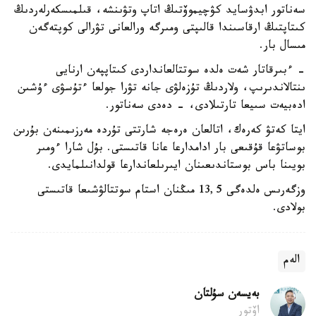
سەناتور ابدۋسايد كۋچيموۆتىڭ اتاپ وتۋىنشە، قىلمىسكەرلەردىڭ
كىتاپتىڭ ارقاسىندا قالىپتى ومىرگە ورالعانى تۋرالى كوپتەگەن
مىسال بار.
- ءبىرقاتار شەت ەلدە سوتتالعانداردى كىتاپپەن ارنايى
ىنتالاندىرىپ، ولاردىڭ تۇزەلۋى جانە تۋرا جولعا ءتۇسۋى ءۇشىن
ادەبيەت سىيعا تارتىلادى، - دەدى سەناتور.
ايتا كەتۋ كەرەك، اتالعان ەرەجە شارتتى تۇردە مەرزىمىنەن بۇرىن
بوساتۋعا قۇقىعى بار ادامدارعا عانا قاتىستى. بۇل شارا ءومىر
بويىنا باس بوستاندىعىنان ايىرىلعاندارعا قولدانىلمايدى.
وزگەرىس ەلدەگى 13,5 مىڭنان استام سوتتالۋشىعا قاتىستى
بولادى.
الەم
بەيسەن سۇلتان
اۆتور