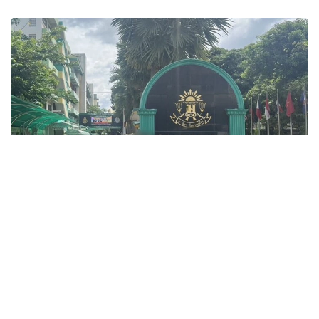
Фото: ข่าวสด
قازا بولعاندار اراسىندا ءۇش ءمۇعالىم، ءۇش وقۋشى جانە وزىنە
قول جۇمساعان شابۋىلداۋشى بولدى. جاراقات العان ەكى ادامنىڭ
جاعدايى اۋىر.
پوليتسيانىڭ مالىمەتىنشە، شابۋىلداۋشى 14 جاستاعى وقۋشى