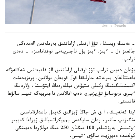
Фото: Pexels
- مەنىڭ ويىمشا، تۋۋ ارقىلى ازاماتتىق بەرىلەتىن الەمدەگى
جالعىز ەل - ءبىز. ءبىز بۇل تاجىريبەنى توقتاتامىز، - دەدى
ترامپ.
بۇعان دەيىن ترامپ تۋۋ ارقىلى ازاماتتىق الۋ قاعيداتىن شەكتەۋگە
باعىتتالعان بىرنەشە جارلىققا قول قويعان بولاتىن. پرەزيدەنت
اكىمشىلىگىنىڭ وكىلى ستيۆەن ميللەردىڭ ايتۋىنشا، ولاردىڭ
ءبىرى «بوسانۋ تۋريزمى» دەپ اتالاتىن تاجىريبەگە تىيىم سالۋعا
قاتىستى.
ايتا كەتەيىك، ا ق ش جاڭا ۆيزالىق كەپىل باعدارلاماسىن
ەنگىزىپ جاتىر، وعان سايكەس يمميگراتسيالىق ۆيزاعا كەيبىر
ءوتىنىش بەرۋشىلەر 100 مىڭنان 250 مىڭ دوللارعا دەيىنگى
كولەمدە دەپوزيت سالۋى ءتيىس.