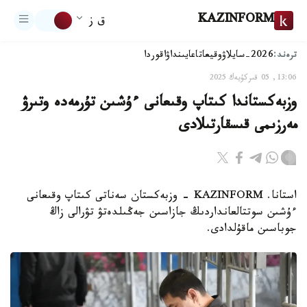
KAZINFORM
ق ز
ترەند:
2026-سايلاۋ
وقيعا
تاعايىنداۋ
اقوردا
13:06, 05 قىركۇيەك 2025
وزبەكستاندا كىتاپ وقىعانى ءۇشىن تۇرمەدە وتىرۋ
مەرزىمى قىسقارتىلادى
استانا. KAZINFORM - وزبەكستان سەناتى كىتاپ وقىعانى
ءۇشىن سوتتالعانداردىڭ جازاسىن جەڭىلدەتۋ تۋرالى زاڭ
جوباسىن ماقۇلدادى.