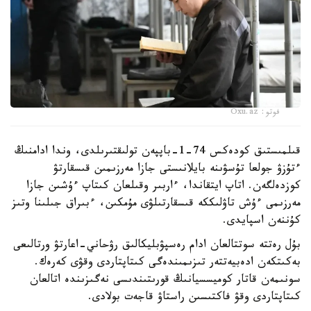
فوتو: Oxu.az
قىلمىستىق كودەكس 74-1-باپپەن تولىقتىرىلدى، وندا ادامنىڭ
ءتۇزۋ جولعا تۇسۋىنە بايلانىستى جازا مەرزىمىن قىسقارتۋ
كوزدەلگەن. اتاپ ايتقاندا، ءاربىر وقىلعان كىتاپ ءۇشىن جازا
مەرزىمى ءۇش تاۋلىككە قىسقارتىلۋى مۇمكىن، ءبىراق جىلىنا وتىز
كۇننەن اسپايدى.
بۇل رەتتە سوتتالعان ادام رەسپۋبليكالىق رۋحاني-اعارتۋ ورتالىعى
بەكىتكەن ادەبيەتتەر تىزىمىندەگى كىتاپتاردى وقۋى كەرەك.
سونىمەن قاتار كوميسسيانىڭ قورىتىندىسى نەگىزىندە اتالعان
كىتاپتاردى وقۋ فاكتىسىن راستاۋ قاجەت بولادى.