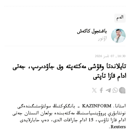
الەم
باقىتجول كاكەش
اۆتور
16:30, 07 تامىز 2026
تايلاندتا وقۋشى مەكتەپتە وق جاۋدىرىپ، جەتى
ادام قازا تاپتى
استانا. KAZINFORM - بانگكوكتىڭ سولتۇستىگىندەگى
نونتابۋري پروۆينسياسىنىڭ مەكتەبىندە بولعان اتىستان جەتى
ادام قازا تاۋىپ، 15 ادام جاراقات الدى، دەپ حابارلايدى
Reuters.