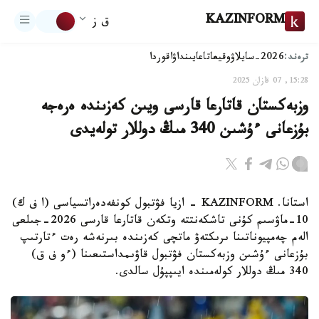
KAZINFORM
ق ز
ترەند:
2026-سايلاۋ
وقيعا
تاعايىنداۋ
اقوردا
15:28, 07 قازان 2025
وزبەكستان قاتارعا قارسى ويىن كەزىندە ەرەجە
بۇزعانى ءۇشىن 340 مىڭ دوللار تولەيدى
استانا. KAZINFORM - ازيا فۋتبول كونفەدەراتسياسى (ا ف ك)
10-ماۋسىم كۇنى تاشكەنتتە وتكەن قاتارعا قارسى 2026-جىلعى
الەم چەمپيوناتىنا ىرىكتەۋ ماتچى كەزىندە بىرنەشە رەت ءتارتىپ
بۇزعانى ءۇشىن وزبەكستان فۋتبول قاۋىمداستىعىنا (ءو ف ق)
340 مىڭ دوللار كولەمىندە ايىپپۇل سالدى.