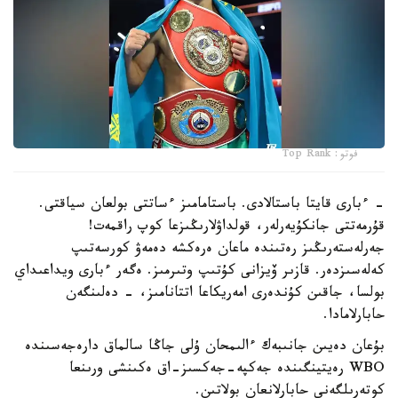
فوتو: Top Rank
- ءبارى قايتا باستالادى. باستامامىز ءساتتى بولعان سياقتى.
قۇرمەتتى جانكۇيەرلەر، قولداۋلارىڭىزعا كوپ راقمەت!
جەرلەستەرىڭىز رەتىندە ماعان ەرەكشە دەمەۋ كورسەتىپ
كەلەسىزدەر. قازىر ۆيزانى كۇتىپ وتىرمىز. ەگەر ءبارى ويداعىداي
بولسا، جاقىن كۇندەرى امەريكاعا اتتانامىز، - دەلىنگەن
حابارلامادا.
بۇعان دەيىن جانىبەك ءالىمحان ۇلى جاڭا سالماق دارەجەسىندە
WBO رەيتينگىندە جەكپە-جەكسىز-اق ەكىنشى ورىنعا
كوتەرىلگەنى حابارلانعان بولاتىن.