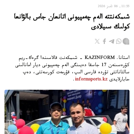
11:55, 06 تامىز 2026
شىمكەنتتە الەم چەمپيونى اتانعان جاس بالۋانعا
كولىك سىيلادى
استانا. KAZINFORM - شىمكەنت قالاسىندا گرەك-ريم
كۇرەسىنەن 17 جاسقا دەيىنگى الەم چەمپيونى ديار امانالىنى
سالتاناتتى تۇردە قارسى الىپ، قۇرمەت كورسەتتى، دەپ
حابارلايدى
informsports.kz
.