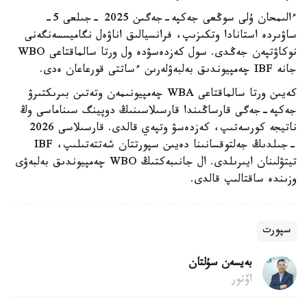
ءالىمحان ۇلى سوڭعى جەكپە-جەگىن 2025 -جىلعى 5-
ساۋىردە استانادا وتكىزىپ، فرانسيالىق اناۋەل نگاميسسەنگەنى
نوكاۋتپەن جەڭدى. سول كەزدەسۋدە ول ورتا سالماقتاعى WBO
جانە IBF چەمپيوندىق بەلبەۋلەرىن ءساتتى قورعاعان ەدى.
كەيىن ورتا سالماقتاعى WBA چەمپيونىمەن وتەتىن بىرىكتىرۋ
جەكپە-جەگى قارساڭىندا قارسىلاسىنىڭ دوپينگ سىناماسى وڭ
ناتيجە كورسەتىپ، كەزدەسۋ وتپەي قالدى. قارسىلاسى 2026
-جىلدىڭ جەلتوقسانىنا دەيىن سپورتتان شەتتەتىلىپ، IBF
تيتۋلىنان ايىرىلدى. ال جانىبەكتىڭ WBO چەمپيوندىق بەلبەۋى
وزىندە ساقتالىپ قالدى.
سپورت
بەيسەن سۇلتان
اۆتور