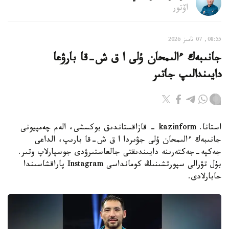
اۆتور
08:55, 07 تامىز 2026
جانىبەك ءالىمحان ۇلى ا ق ش-قا بارۋعا
دايىندالىپ جاتىر
استانا. kazinform - قازاقستاندىق بوكسشى، الەم چەمپيونى
جانىبەك ءالىمحان ۇلى جۋىردا ا ق ش-قا بارىپ، الداعى
جەكپە-جەكتەرىنە دايىندىقتى جالعاستىرۋدى جوسپارلاپ وتىر.
بۇل تۋرالى سپورتشىنىڭ كومانداسى Instagram پاراقشاسىندا
حابارلادى.