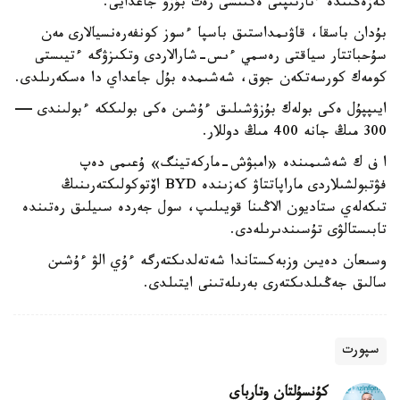
كەزەڭىندە ءتارتىپتى ەكىنشى رەت بۇزۋ جاعدايى.
بۇدان باسقا، قاۋىمداستىق باسپا ءسوز كونفەرەنسيالارى مەن
سۇحباتتار سياقتى رەسمي ءىس-شارالاردى وتكىزۋگە ءتيىستى
كومەك كورسەتكەن جوق، شەشىمدە بۇل جاعداي دا ەسكەرىلدى.
ايىپپۇل ەكى بولەك بۇزۋشىلىق ءۇشىن ەكى بولىككە ءبولىندى —
300 مىڭ جانە 400 مىڭ دوللار.
ا ف ك شەشىمىندە «امبۋش-ماركەتينگ» ۇعىمى دەپ
فۋتبولشىلاردى ماراپاتتاۋ كەزىندە BYD اۆتوكولىكتەرىنىڭ
تىكەلەي ستاديون الاڭىنا قويىلىپ، سول جەردە سىيلىق رەتىندە
تابىستالۋى تۇسىندىرىلەدى.
وسىعان دەيىن وزبەكستاندا شەتەلدىكتەرگە ءۇي الۋ ءۇشىن
سالىق جەڭىلدىكتەرى بەرىلەتىنى ايتىلدى.
سپورت
كۇنسۇلتان وتارباي