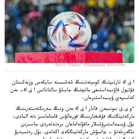
Фото: Мақсат Шағырбаев/ Kazinform
ا ف ك تارتىپتىك كوميتەتىنىڭ شەشىمىنە سايكەس وزبەكستان
فۋتبول قاۋىمداستىعى ماتچتىڭ جابىلۋ سالتاناتىن ا ف ك- مەن
كەلىسپەي ۇيىمداستىرعان.
ءو ف ق سونىمەن قاتار ا ف ك مەن ونىڭ سەرىكتەستەرىنىڭ
ماركەتينگتىك قۇقىقتارىنىڭ قورعالۋىن قامتاماسىز ەتە المادى،
بۇل ۇيىمداستىرۋشىلار ماقۇلداماعان برەندتەردى جاسىرىن
ىلگەرىلەتۋ - «امبۋش ماركەتينگكە» اكەلدى. بۇل رەتسيديۆ