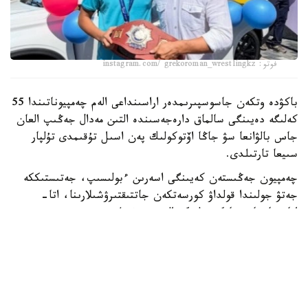
فوتو: instagram.com/ grekoroman_wrestlingkz
باكۋدە وتكەن جاسوسپىرىمدەر اراسىنداعى الەم چەمپيوناتىندا 55
كەلىگە دەيىنگى سالماق دارەجەسىندە التىن مەدال جەڭىپ العان
جاس بالۋانعا سۋ جاڭا اۆتوكولىك پەن اسىل تۇقىمدى تۇلپار
سىيعا تارتىلدى.
چەمپيون جەڭىستەن كەيىنگى اسەرىن ءبولىسىپ، جەتىستىككە
جەتۋ جولىندا قولداۋ كورسەتكەن جاتتىقتىرۋشىلارىنا، اتا-
اناسىنا جانە جانكۇيەرلەرگە العىسىن ءبىلدىردى.
- بۇل جەڭىستىڭ قۋانىشىن سوزبەن جەتكىزۋ قيىن. وسى كۇنگە
جەتۋ ءۇشىن كوپ ەڭبەك ەتتىك، تالماي جاتتىقتىق. قۋانىشىمدى
وتباسىممەن جانە بارشا قازاقستان حالقىمەن بولىسەمىن. ەڭ
الدىمەن باپكەرلەرىمە جانە اتا-اناما شەكسىز العىس ايتامىن. ولار
مەنى كۇنى-ءتۇنى دايىندادى، - دەدى ديار امانالى.