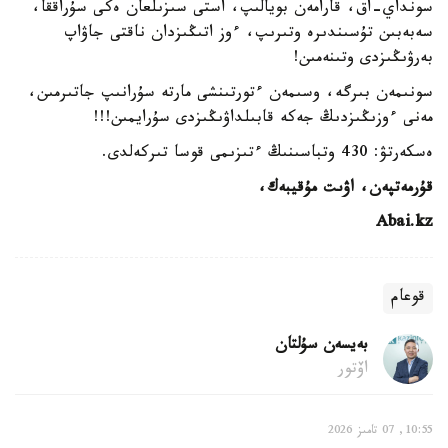
سونداي-اق، قارامەن بويالىپ، استى سىزىلعان ەكى سۇراققا،
سەبەبىن تۇسىندىرە وتىرىپ، ءوز اتىڭىزدان ناقتى جاۋاپ
بەرۋىڭىزدى وتىنەمىن!
سونىمەن بىرگە، وسىمەن ءتورتىنشى مارتە سۇرانىپ جاتىرمىن،
مەنى ءوزىڭىزدىڭ جەكە قابىلداۋىڭىزدى سۇرايمىن!!!
ەسكەرتۋ: 430 وتباسىنىڭ ءتىزىمى قوسا تىركەلدى.
قۇرمەتپەن، اۋىت مۇقيبەك،
Abai.kz
قوعام
بەيسەن سۇلتان
اۆتور
10:55, 07 تامىز 2026