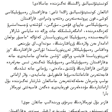
كونستيتۋتسيالىق زاڭىنىڭ نەگىزىندە جاسالادى!
اتالعان كونستيتۋتسيالىق زاڭدا تاعى: «قازاقستان رەسپۋبليكاسى
كوشى-قون پروتسەستەرىن رەتتەپ وتىرادى. قازاقستان
رەسپۋبليكاسى جاپپاي قۋعىن-سۇرگىن، كۇشتەپ ۇجىمداستىرۋ
كەزەڭدەرىندە، ادامگەرشىلىككە جات وزگە دە ساياسي شارالار
ناتيجەسىندە رەسپۋبليكا تەرريتورياسىنان كەتۋگە ءماجبۇر بولعان
ادامدار مەن ولاردىڭ ۇرپاقتارىنىڭ، سونداي-اق بۇرىنعى
وداقتاس رەسپۋبليكالار تەرريتورياسىندا تۇراتىن قازاقتاردىڭ ءوز
تەرريتورياسىنا قايتىپ ورالۋى ءۇشىن جاعداي جاسايدى» جانە
«قازاقستان رەسپۋبليكاسى رەسپۋبليكا شەگىنەن تىس جەرلەردە
تۇراتىن قازاقتاردىڭ ۇلتتىق-مادەني، رۋحاني جانە تىلدىك
قاجەتتەرىن قاناعاتتاندىرۋعا قامقورلىق جاسايدى، ولار ازاماتى
بولىپ وتىرعان مەملەكەتتەرمەن جاسالعان شارتتار نەگىزىندە بۇل
ازاماتتاردىڭ مۇددەلەرىن قورعايدى» دەگەن قاسيەتتى نورمالار
بار!
قازىر بۇل نورمالاردىڭ بىرەۋى ورىندالىپ جاتقان جوق!
كەرىسىنشە، «بىرلەسكەن بۇيرىق» ارقىلى سىزدەر «قازاقستان