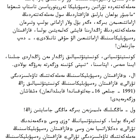
مەملەكەتتەردە تۇراتىن رەسپۋبليكا تەرريتورياسىن تاستاپ شىعۋعا
ءماجبۇر بولعان بارلىق قازاقتاردىڭ سول مەملەكەتتەردىڭ
ازاماتتىعىمەن بىرگە، ەگەر بۇل ولار ازاماتى بولىپ وتىرعان
مەملەكەتتەردىڭ زاڭدارىنا قايشى كەلمەيتىن بولسا، قازاقستان
رەسپۋبليكاسىنىڭ ازاماتتىعىن الۋ حۇقى تانىلادى»، - دەپ
جازىلعان!
كونستيتۋتسيانى، كونستيتۋتسيالىق زاڭدار مەن زاڭداردى جىلىنا،
ايىنا ەمەس، اپتاسىنا، ءتىپتى كۇنىنە وزگەرتە بەرۋگە بولادى.
ال، «قازاقستان رەسپۋبليكاسىنىڭ مەملەكەتتىك تاۋەلسىزدىگى
تۋرالى» قازاقستان رەسپۋبليكاسىنىڭ كونستيتۋتسيالىق زاڭ
(1991 - جىلعى 16-جەلتوقساندا قابىلدانعان) ەشقاشان
وزگەرمەيدى!
ول - ماڭگىلىك ەلىمىزبەن بىرگە ماڭگى جاسايتىن زاڭ!
كەرەك بولسا، كونستيتۋتسيانىڭ ءوزى وسى «ەگەمەندىك
تۋرالى» دەكلاراتسيا مەن وسى «قازاقستان رەسپۋبليكاسىنىڭ
مەملەكەتتىك تاۋەلسىزدىگى تۋرالى» قازاقستان رەسپۋبليكاسىنىڭ