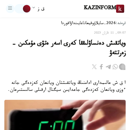
KAZINFORM
ق ز
ترەند:
2026-سايلاۋ
وقيعا
تاعايىنداۋ
اقوردا
09:07, 11 قازان 2025
وياتقىش دەنساۋلىققا كەرى اسەر ەتۋى مۇمكىن -
زەرتتەۋ
ا ق ش عالىمدارى ادامنىڭ وياتقىشتان ويانعان كەزدەگى جانە
ءوزى ويانعان كەزدەگى جاعدايىن سيگنال ارقىلى سالىستىرعان.