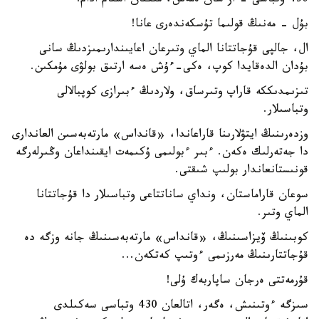
430 وتباسى - از سان ەمەس، مىڭنان استام ادام!
بۇل - مەنىڭ قولىما تۇسكەندەرى عانا!
ال، جالپى قۇجاتتانا الماي وتىرعان اعايىندارىمىزدىڭ سانى
بۇدان الدەقايدا كوپ، ەكى-ءۇش ەسە ارتىق بولۋى مۇمكىن.
تىزىمدىككە قاراپ وتىرساق، ولاردىڭ ءبىرازى كوپبالالى
وتباسىلار.
وزدەرىنىڭ ايتۋلارىنا قاراعاندا، «قانداس» مارتەبەسىن العاندارى
دا جەتەرلىك ەكەن. ءبىر ءبولىمى ۇكىمەت ايقىنداعان وڭىرلەرگە
قونىستانعاندار بولىپ شىقتى.
سوعان قاراماستان، ونداي ساناتتاعى وتباسىلار دا قۇجاتتانا
الماي وتىر.
كوبىنىڭ ۆيزاسىنىڭ، «قانداس» مارتەبەسىنىڭ جانە وزگە دە
قۇجاتتارىنىڭ مەرزىمى ءوتىپ كەتكەن...
قۇرمەتتى ەرجان ساپاربەك ۇلى!
سىزگە ءوتىنىش، ەگەر، اتالعان 430 وتباسى سەكىلدى