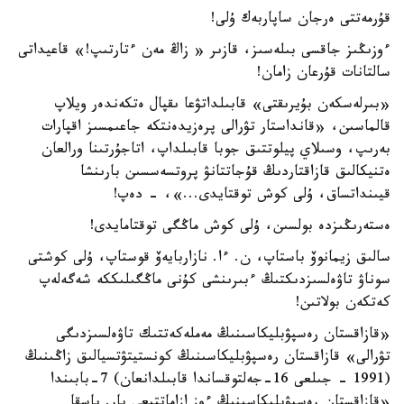
قۇرمەتتى ەرجان ساپاربەك ۇلى!
ءوزىڭىز جاقسى بىلەسىز، قازىر « زاڭ مەن ءتارتىپ!» قاعيداتى
سالتانات قۇرعان زامان!
«بىرلەسكەن بۇيرىقتى» قابىلداتۋعا ىقپال ەتكەندەر ويلاپ
قالماسىن، «قانداستار تۋرالى پرەزيدەنتكە جاعىمسىز اقپارات
بەرىپ، وسىلاي پيلوتتىق جوبا قابىلداپ، اتاجۇرتىنا ورالعان
ەتنيكالىق قازاقتاردىڭ قۇجاتتانۋ پروتسەسسىن بارىنشا
قيىنداتساق، ۇلى كوش توقتايدى...»، - دەپ!
ەستەرىڭىزدە بولسىن، ۇلى كوش ماڭگى توقتامايدى!
سالىق زيمانوۆ باستاپ، ن. ءا. نازاربايەۆ قوستاپ، ۇلى كوشتى
سوناۋ تاۋەلسىزدىكتىڭ ءبىرىنشى كۇنى ماڭگىلىككە شەگەلەپ
كەتكەن بولاتىن!
«قازاقستان رەسپۋبليكاسىنىڭ مەملەكەتتىك تاۋەلسىزدىگى
تۋرالى» قازاقستان رەسپۋبليكاسىنىڭ كونستيتۋتسيالىق زاڭىنىڭ
(1991 - جىلعى 16-جەلتوقساندا قابىلدانعان) 7-بابىندا
«قازاقستان رەسپۋبليكاسىنىڭ ءوز ازاماتتىعى بار. باسقا