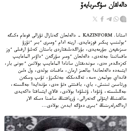
دالەلقان سۇگىربايەۆ
استانا. KAZINFORM - دالەلحان گەنارال تۋرالى قوعام ەكىگە
ءبولىنىپ پىكىر قوزعايدى. ارينە ادام ءومىرى ءبىر ءتۇزۋ
سىزىقپەن جۇرمەيدى، بۇراڭدىلىقتاردى باستان كەشۋ ارقىلى ءوز
ماقساتىنا جەتەدى، دالەلحان ءومىر سۇرگەن ءداۋىر الماعايىپ
كەزەڭدەر ەدى، سوندىقتان سانادا الماعايىپ بولاتىن ءجونى بار،
ايتسەدە دالەلحاندا جالعىز ارمان، ماقسات بولدى، ول ەلىن
قانداي جولمەن ەسە، تەڭدىككە جەتكىزۋ، تۋىپ وسكەن
ورتاسىن تىنىش، باي، باقىتتى ەتۋ ەدى، مۇندايدا جەڭىستە،
جەڭىلىستە، ۇتۋدا، ۇتىلۋدا بولادى، قالاي ايتساقتا داكەيدى
حالقىنىڭ ايتۋلى گەنەرالى، ۇرپاقتىڭ ساعىنا ەسكە الار
ارداگەرلەرىنىڭ ءبىرى دەۋگە ابدەن بولادى...