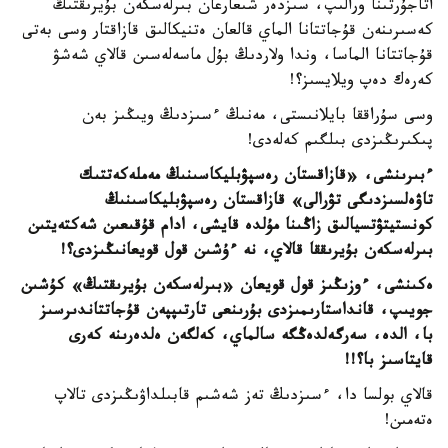
اتاجۇرتىنا ورالىپ، سىزدەر شىعارعان بىرلەسكەن بۇيرىقتىڭ
كەسىرىنەن قۇجاتتانا الماي قالعان ەتنيكالىق قازاقتار وسى بەتى
قۇجاتتانا الماسا، وندا ولاردىڭ بۇل ماسەلەسىن قالاي شەشۋ
كەرەك دەپ ويلايسىز؟!
وسى سۇراققا بايلانىستى، مەنىڭ ءسىزدىڭ ويىڭىز بەن
پىكىرىڭىزدى بىلگىم كەلەدى!
ءبىرىنشى، «قازاقستان رەسپۋبليكاسىنىڭ مەملەكەتتىك
تاۋەلسىزدىگى تۋرالى» قازاقستان رەسپۋبليكاسىنىڭ
كونستيتۋتسيالىق زاڭىنا مۇلدە قايشى، ادام قۇقىعىن شەكتەيتىن
بىرلەسكەن بۇيرىققا قالاي، نە ءۇشىن قول قويعانىڭىزدى؟!
ەكىنشى، ءوزىڭىز قول قويعان «بىرلەسكەن بۇيرىقتىڭ» كۇشىن
جويىپ، قانداستارىمىزدى بۇرىنعى تارتىپپەن قۇجاتتاندىرسىز
با، الدە، سەرگەلدەڭگە سالماي، كەلگەن ەلدەرىنە كەرى
قايتاسىز با؟!!
قالاي بولسا دا، ءسىزدىڭ تەز شەشىم قابىلداۋىڭىزدى تالاپ
ەتەمىن!