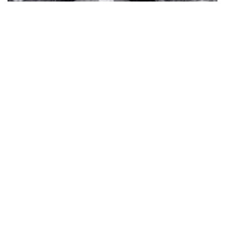
سۋرەت: اۆتوردىڭ جەكە ارحيۆىنەن الىندى
«يگىلىك پەن ىزگىلىكتى قايتسەم حالقىما ارنايمىن» دەپ
تىرلىكتەرىن تىنىمسىزدىقپەن شەگىپ جۇرگەن وسى شاڭىراق
اۋلەتتەرىندە ۇلى اكەلەرى اقتاي، جىلقىشى، ودان كەيىن ءوز
اكەسى سۇگىرباي وتسە، ەندىگى سالماق قارشاداي دالەلقاننىڭ
وزىنە تۇسپەسى بارما.