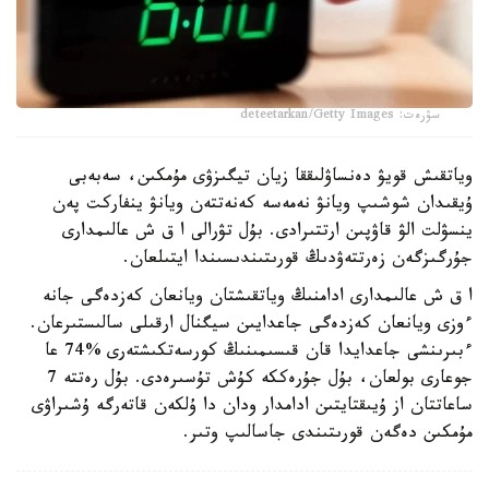
سۋرەت: deteetarkan/Getty Images
وياتقىش قويۋ دەنساۋلىققا زيان تيگىزۋى مۇمكىن، سەبەبى
ۇيقىدان شوشىپ ويانۋ نەمەسە كەنەتتەن ويانۋ ينفاركت پەن
ينسۋلت الۋ قاۋپىن ارتتىرادى. بۇل تۋرالى ا ق ش عالىمدارى
جۇرگىزگەن زەرتتەۋدىڭ قورىتىندىسىندا ايتىلعان.
ا ق ش عالىمدارى ادامنىڭ وياتقىشتان ويانعان كەزدەگى جانە
ءوزى ويانعان كەزدەگى جاعدايىن سيگنال ارقىلى سالىستىرعان.
ءبىرىنشى جاعدايدا قان قىسىمىنىڭ كورسەتكىشتەرى %74 عا
جوعارى بولعان، بۇل جۇرەككە كۇش تۇسىرەدى. بۇل رەتتە 7
ساعاتتان از ۇيىقتايتىن ادامدار ودان دا ۇلكەن قاتەرگە ۇشىراۋى
مۇمكىن دەگەن قورىتىندى جاسالىپ وتىر.