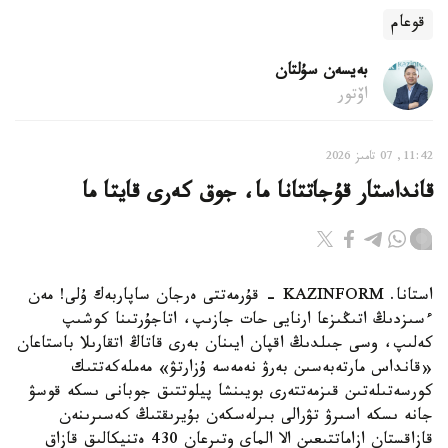
قوعام
بەيسەن سۇلتان
اۆتور
11:42, 07 تامىز 2026
قانداستار قۇجاتتانا ما، جوق كەرى قايتا ما
استانا. KAZINFORM - قۇرمەتتى ەرجان ساپاربەك ۇلى! مەن
ءسىزدىڭ اتىڭىزعا ارنايى حات جازىپ، اتاجۇرتىنا كوشىپ
كەلىپ، وسى جىلدىڭ اقپان ايىنان بەرى قاتاڭ اتقارىلا باستاعان
«قانداس مارتەبەسىن بەرۋ نەمەسە ۇزارتۋ» مەملەكەتتىك
كورسەتىلەتىن قىزمەتتەرى بويىنشا پيلوتتىق جوبانى ىسكە قوسۋ
جانە ىسكە اسىرۋ تۋرالى بىرلەسكەن بۇيرىقتىڭ كەسىرىنەن
قازاقستان ازاماتتىعىن الا الماي وتىرعان 430 ەتنيكالىق قازاق