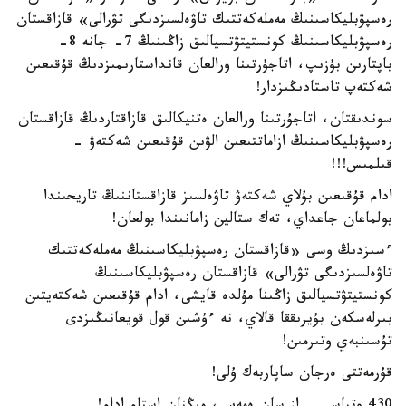
رەسپۋبليكاسىنىڭ مەملەكەتتىك تاۋەلسىزدىگى تۋرالى» قازاقستان
رەسپۋبليكاسىنىڭ كونستيتۋتسيالىق زاڭىنىڭ 7- جانە 8-
باپتارىن بۇزىپ، اتاجۇرتىنا ورالعان قانداستارىمىزدىڭ قۇقىعىن
شەكتەپ تاستادىڭىزدار!
سوندىقتان، اتاجۇرتىنا ورالعان ەتنيكالىق قازاقتاردىڭ قازاقستان
رەسپۋبليكاسىنىڭ ازاماتتىعىن الۋىن قۇقىعىن شەكتەۋ -
قىلمىس!!!
ادام قۇقىعىن بۇلاي شەكتەۋ تاۋەلسىز قازاقستاننىڭ تاريحىندا
بولماعان جاعداي، تەك ستالين زامانىندا بولعان!
ءسىزدىڭ وسى «قازاقستان رەسپۋبليكاسىنىڭ مەملەكەتتىك
تاۋەلسىزدىگى تۋرالى» قازاقستان رەسپۋبليكاسىنىڭ
كونستيتۋتسيالىق زاڭىنا مۇلدە قايشى، ادام قۇقىعىن شەكتەيتىن
بىرلەسكەن بۇيرىققا قالاي، نە ءۇشىن قول قويعانىڭىزدى
تۇسىنبەي وتىرمىن!
قۇرمەتتى ەرجان ساپاربەك ۇلى!