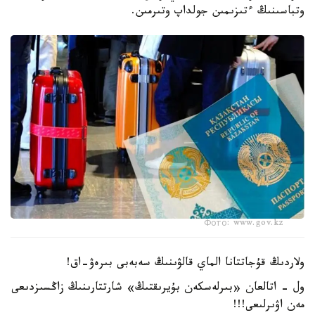
وتباسىنىڭ ءتىزىمىن جولداپ وتىرمىن.
Фото: www.gov.kz
ولاردىڭ قۇجاتتانا الماي قالۋىنىڭ سەبەبى بىرەۋ-اق!
ول - اتالعان «بىرلەسكەن بۇيرىقتىڭ» شارتتارىنىڭ زاڭسىزدىعى
مەن اۋىرلىعى!!!