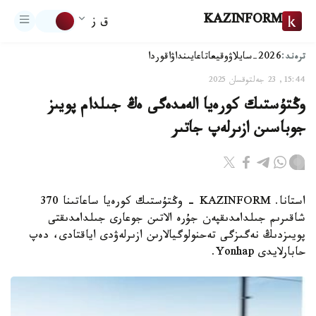
KAZINFORM
ق ز
ترەند:
2026-سايلاۋ
وقيعا
تاعايىنداۋ
اقوردا
15:44, 23 جەلتوقسان 2025
وڭتۇستىك كورەيا الەمدەگى ەڭ جىلدام پويىز
جوباسىن ازىرلەپ جاتىر
استانا. KAZINFORM - وڭتۇستىك كورەيا ساعاتىنا 370
شاقىرىم جىلدامدىقپەن جۇرە الاتىن جوعارى جىلدامدىقتى
پويىزدىڭ نەگىزگى تەحنولوگيالارىن ازىرلەۋدى اياقتادى، دەپ
حابارلايدى Yonhap.