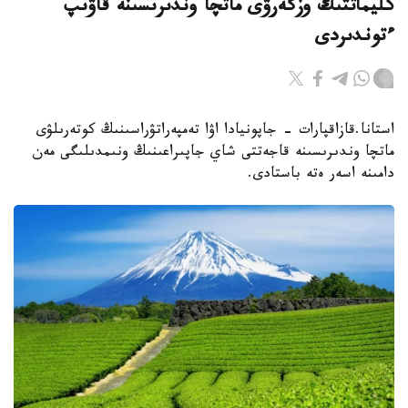
كليماتتىڭ وزگەرۋى ماتچا وندىرىسىنە قاۋىپ
ءتوندىردى
استانا.قازاقپارات - جاپونيادا اۋا تەمپەراتۋراسىنىڭ كوتەرىلۋى
ماتچا وندىرىسىنە قاجەتتى شاي جاپىراعىنىڭ ونىمدىلىگى مەن
دامىنە اسەر ەتە باستادى.