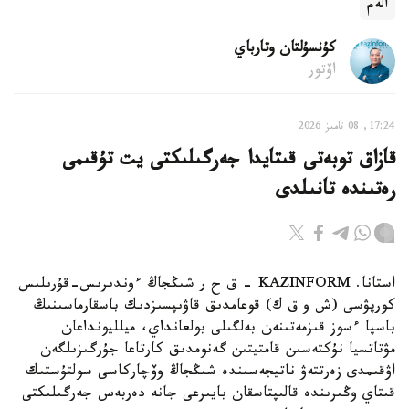
الەم
كۇنسۇلتان وتارباي
اۆتور
17:24, 08 تامىز 2026
قازاق توبەتى قىتايدا جەرگىلىكتى يت تۇقىمى
رەتىندە تانىلدى
استانا. KAZINFORM – ق ح ر شىڭجاڭ ءوندىرىس-قۇرىلىس
كورپۋسى (ش و ق ك) قوعامدىق قاۋىپسىزدىك باسقارماسىنىڭ
باسپا ءسوز قىزمەتىنەن بەلگىلى بولعانداي، ميلليونداعان
مۋتاتسيا نۇكتەسىن قامتيتىن گەنومدىق كارتاعا جۇرگىزىلگەن
اۋقىمدى زەرتتەۋ ناتيجەسىندە شىڭجاڭ وۆچاركاسى سولتۇستىك
قىتاي وڭىرىندە قالىپتاسقان بايىرعى جانە دەربەس جەرگىلىكتى