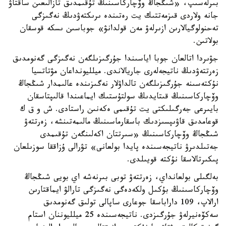
بىرلەسىپ، «شىڭجاڭ وۆچاركاسىنىڭ تۇقىمدىق تازالىعىن ساقتاۋ
جانە ولاردى قىزمەتتىك يت رەتىندە ىرىكتەۋدىڭ نەگىزگى
تەحنولوگيالارىن ازىرلەۋ مەن قولدانۋ» جوباسىن ىسكە قوسقان
بولاتىن.
جۋىردا اتالعان جوبا اياسىندا جۇرگىزىلگەن نەگىزگى گەنومدىق
زەرتتەۋدىڭ ناتيجەلەرى جاريالاندى. ميلليونداعان مۋتاتسيا
نۇكتەسىنە جۇرگىزىلگەن تالداۋلار نەگىزىندە عالىمدار شىڭجاڭ
وۆچاركاسىنىڭ قىتايدىڭ سولتۇستىك ايماعىندا قالىپتاسقان
بايىرعى جەرگىلىكتى يت تۇقىمى ەكەنىن راستادى. ش و ق ك
قوعامدىق قاۋىپسىزدىك باسقارماسىنىڭ مالىمەتىنشە، زەرتتەۋ
شىڭجاڭ وۆچاركاسىنىڭ «سىرتتان اكەلىنگەن تۇقىمدى
جەتىلدىرۋ ناتيجەسىندە پايدا بولعانى» تۋرالى ۇزاققا سوزىلعان
پىكىرتالاسقا نۇكتە قويىلدى.
بەلگىلى بولعانداي، زەرتتەۋ توبى بىرنەشە اي بويى شىڭجاڭ
وۆچاركاسىنىڭ بۇكىل ولكەدەگى نەگىزگى تارالۋ ايماقتارىن
ارالاپ، 109 داراباسقا جوعارى ساپالى تولىق گەنومدىق
سەكۆەنيرلەۋ جۇرگىزدى. ناتيجەسىندە 25 ميلليوننان استام