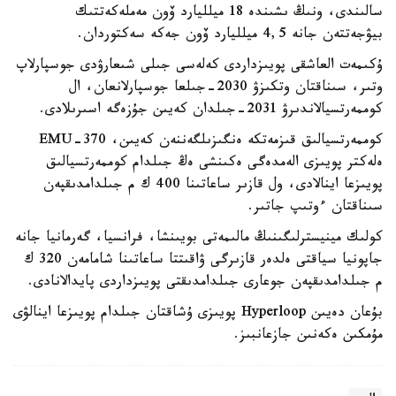
سالىندى، ونىڭ ىشىندە 18 ميلليارد ۆون مەملەكەتتىك
بيۋجەتتەن جانە 4,5 ميلليارد ۆون جەكە سەكتوردان.
ۇكىمەت العاشقى پويىزداردى كەلەسى جىلى شىعارۋدى جوسپارلاپ
وتىر، سىناقتان وتكىزۋ 2030-جىلعا جوسپارلانعان، ال
كوممەرتسيالاندىرۋ 2031-جىلدان كەيىن جۇزەگە اسىرىلادى.
كوممەرتسيالىق قىزمەتكە ەنگىزىلگەننەن كەيىن، EMU-370
ەلەكتر پويىزى الەمدەگى ەكىنشى ەڭ جىلدام كوممەرتسيالىق
پويىزعا اينالادى، ول قازىر ساعاتىنا 400 ك م جىلدامدىقپەن
سىناقتان ءوتىپ جاتىر.
كولىك مينيسترلىگىنىڭ مالىمەتى بويىنشا، فرانسيا، گەرمانيا جانە
جاپونيا سياقتى ەلدەر قازىرگى ۋاقىتتا ساعاتىنا شامامەن 320 ك
م جىلدامدىقپەن جوعارى جىلدامدىقتى پويىزداردى پايدالانادى.
بۇعان دەيىن Hyperloop پويىزى ۇشاقتان جىلدام پويىزعا اينالۋى
مۇمكىن ەكەنىن جازعانبىز.