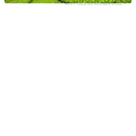
Фото: tawatchai prakobkit/Alamy
اسىرەسە جازعى اپتاپ، جىلى تۇندەر جانە كوكتەمدەگى اۋا
رايىنىڭ قۇبىلمالىلىعى شاي بۇتالارىنا قوسىمشا سالماق ءتۇسىرىپ
وتىر. عالىمدار ماسەلەنى شەشۋ ءۇشىن ىستىققا ءتوزىمدى
سۇرىپتاردى گەنومدىق ادىستەرمەن ىرىكتەۋگە كىرىسكەن، دەپ
حابارلايدى turkystan.kz newscientist.com-عا سىلتەمە
جاساپ.
الايدا الەۋمەتتىك جەلىلەردە تاراعان «تەمپەراتۋرا تاعى 1°C- قا
كوتەرىلسە، ماتچا مۇلدە جوعالادى» دەگەن مالىمدەمەنى عىلىمي
تۇرعىدان دالەلدەنگەن بولجام دەۋگە بولمايدى. قازىرگى
زەرتتەۋلەر كليماتتىڭ جىلىنۋى ءونىم كولەمىن ازايتىپ، جوعارى
ساپالى ماتچانىڭ ءدامىن وزگەرتۋى مۇمكىن ەكەنىن كورسەتەدى.
ءبىراق ناقتى ءبىر گرادۋسقا بايلانعان جويىلۋ شەگى انىقتالعان
جوق.
ماتچا كادىمگى كەپتىرىلگەن شاي جاپىراعىنان ەمەس، تەنچا
دەپ اتالاتىن ارنايى شيكىزاتتان دايىندالادى. ەگىن جيناۋعا