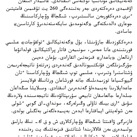
گەنەتيكالىق مۋتاتسيا نۇكتەسى انىقتالدى. عالىمدار الىنعان
اۋقىمدى دەرەكتەردى جەر بەتىندەگى 260 يت تۇقىمىن قامتيتىن
ءىرى دەرەكقورمەن سالىستىرىپ، شىڭجاڭ وۆچاركاسىنىڭ
جوعارى دالدىكتەگى «گەنومدىق سايكەستەندىرۋ كارتاسىن»
جاسادى.
دەرەككوزدىڭ جازۋىنشا، بۇل «گەنەتيكالىق ءتولقۇجات» عىلىمي
قورىتىندى عانا ەمەس، سونىمەن قاتار پراكتيكالىق قولدانۋعا
ارنالعان «باعدار» قىزمەتىن اتقارادى. بۇعان دەيىن
جۇرگىزىلگەن فۋنكتسيونالدىق گەندەردى زەرتتەۋ ناتيجەلەرىمەن
ۇشتاستىرا وتىرىپ، عىلىمي توپ شىڭجاڭ وۆچاركاسىنا ءتان
گيپوكسياعا توزىمدىلىك جانە قورشاعان ورتانىڭ قولايسىز
جاعدايلارىنا بەيىمدەلۋ گەندەرىن انىقتادى. وسىلايشا مىڭداعان
جىلدارعا جالعاسقان تابيعي سۇرىپتالۋدىڭ ناتيجەسىندە ولاردىڭ
سۋىق ءارى بيىك تاۋلى وڭىرلەرگە، سونداي-اق گوبي ءشولى
مەن شولەيتتى ايماقتارعا ابدەن بەيىمدەلگەنى بەلگىلى بولدى.
قازىرگى ۋاقىتتا شىڭجاڭ وۆچاركالارى ش و ق ك- نىڭ بارلىق
بولىمدەرى مەن قالالارىندا شتاتتىق قىزمەتتىك يت رەتىندە