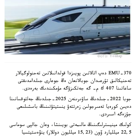
Фото: Yonhap
EMU-370 دەپ اتالاتىن پويىزدا قولدانىلاتىن تەحنولوگيالار
تەحنيكالىق تۇرعىدان جوبالانعان ەڭ جوعارى جىلدامدىقتى
ساعاتىنا 407 ك م- گە جەتكىزۋگە مۇمكىندىك بەرەدى.
جوبا 2022-جىلدىڭ ساۋىرىنەن 2025-جىلدىڭ جەلتوقسانىنا
دەيىن كورەيا تەمىرجولىن زەرتتەۋ ينستيتۋتىنىڭ باسشىلىعى
جۇزەگە اسىردى.
كولىك مينيسترلىگىنىڭ مالىمەتى بويىنشا، وعان جالپى سوماسى
22,5 ميلليارد ۆون (15,23 ميلليون دوللار) ينۆەستيتسيا