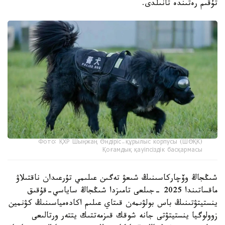
تۇقىم رەتىندە تانىلدى.
Фото: ҚХР Шыңжаң Өндіріс-құрылыс корпусы (ШӨҚК)
Қоғамдық қауіпсіздік басқармасы
شىڭجاڭ وۆچاركاسىنىڭ شىعۋ تەگىن عىلىمي تۇرعىدان ناقتىلاۋ
ماقساتىندا 2025 -جىلعى تامىزدا شىڭجاڭ ساياسي-قۇقىق
ينستيتۋتىنىڭ باس بولۋىمەن قىتاي عىلىم اكادەمياسىنىڭ كۋنمين
زوولوگيا ينستيتۋتى جانە شوقك قىزمەتتىك يتتەر ورتالىعى