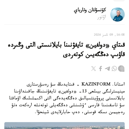
كۇنسۇلتان وتارباي
اۆتور
16:08, 09 تامىز 2026
قىتاي «دولفين» تايفۋنىنا بايلانىستى التى وڭىردە
قاۋىپ دەڭگەيىن كوتەردى
استانا. KAZINFORM - قىتايدىڭ سۋ رەسۋرستارى
مينيسترلىگى بيىلعى 13- «دولفين» تايفۋنىنىڭ جاقىنداۋىنا
بايلانىستى پروۆينتسيالىق دەڭگەيدەگى التى اكىمشىلىك اۋماقتا
سۋ تاسقىنىنا قارسى ءۇشىنشى دەڭگەيلى توتەنشە ارەكەت ەتۋ
رەجيمىن ىسكە قوستى، دەپ حابارلايدى شينحۋا.