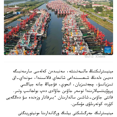
Фото: Xinhua
مينيسترلىكتىڭ مالىمەتىنشە، سەنبىدەن كەلەسى سارسەنبىگە
دەيىن ەلدىڭ شىعىسىنداعى شانحاي قالاسىندا، سونداي-اق
تسزيانسۋ، چجەتسزيان، انحوي، فۋجياڭ جانە جياڭسي
پروۆينتسيالارىندا نوسەر جاۋىن جاۋادى دەپ بولجانىپ وتىر.
قاتتى جاۋىن-شاشىن سالدارىنان ءبىرقاتار وزەندە سۋ دەڭگەيى
كۇرت كوتەرىلۋى مۇمكىن.
مينيسترلىك جەرگىلىكتى بيلىك ورگاندارىنا مونيتورينگتى