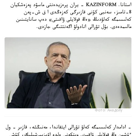
استانا. KAZINFORM - يران پرەزيدەنتى ماسۋد پەزەشكيان
8-تامىز، سەنبى كۇنى قازىرگى كەزەڭدى ا ق ش-پەن
كەلىسىمگە كەلۋدىڭ «ەڭ قولايلى ۋاقىتى» دەپ سانايتىنىن
مالىمدەدى. بۇل تۋرالى انادولۋ اگەنتتىگى جازدى.
Фото: Анадолу
- ادامدار كەلىسىمگە كەلۋ تۋرالى ايتقاندا، مەنىڭشە، قازىر - ول
ءۇشىن ەڭ قولايلى ۋاقىت. ويتكەنى ەلدە اۋىزبىرشىلىك، كۇش