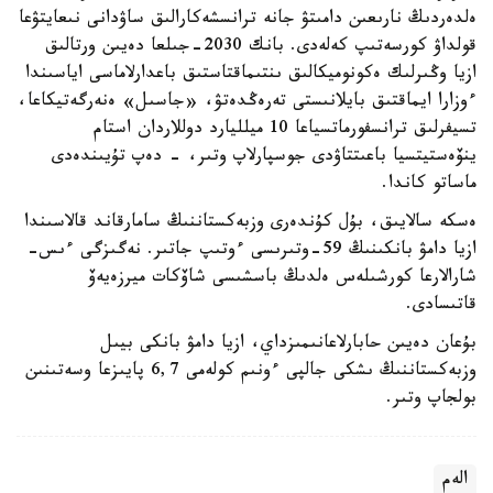
ەلدەردىڭ نارىعىن دامىتۋ جانە ترانسشەكارالىق ساۋدانى نىعايتۋعا
قولداۋ كورسەتىپ كەلەدى. بانك 2030-جىلعا دەيىن ورتالىق
ازيا وڭىرلىك ەكونوميكالىق ىنتىماقتاستىق باعدارلاماسى اياسىندا
ءوزارا ايماقتىق بايلانىستى تەرەڭدەتۋ، «جاسىل» ەنەرگەتيكاعا،
تسيفرلىق ترانسفورماتسياعا 10 ميلليارد دوللاردان استام
ينۆەستيتسيا باعىتتاۋدى جوسپارلاپ وتىر، - دەپ تۇيىندەدى
ماساتو كاندا.
ەسكە سالايىق، بۇل كۇندەرى وزبەكستاننىڭ سامارقاند قالاسىندا
ازيا دامۋ بانكىنىڭ 59-وتىرىسى ءوتىپ جاتىر. نەگىزگى ءىس-
شارالارعا كورشىلەس ەلدىڭ باسشىسى شاۆكات ميرزەيەۆ
قاتىسادى.
بۇعان دەيىن حابارلاعانىمىزداي، ازيا دامۋ بانكى بيىل
وزبەكستاننىڭ ىشكى جالپى ءونىم كولەمى 6,7 پايىزعا وسەتىنىن
بولجاپ وتىر.
الەم