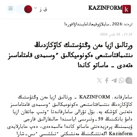
KAZINFORM
ق ز
ترەند:
2026-سايلاۋ
وقيعا
تاعايىنداۋ
اقوردا
17:10, 03 مامىر 2026
ورتالىق ازيا مەن وڭتۇستىك كاۆكازدىڭ
ىنتىماقتاستىعى ەكونوميكالىق ءوسىمدى قامتاماسىز
ەتەدى - ماساتو كاندا
سامارقاند. KAZINFORM - ورتالىق ازيا مەن وڭتۇستىك
كاۆكازدىڭ ىنتىماقتاستىعى ەكونوميكالىق ءوسىمدى قامتاماسىز
ەتەتىن كۇشكە يە. بۇل تۋرالى سامارقاندتا ءوتىپ جاتقان ازيا
دامۋ بانكىنىڭ 59-وتىرىسى اياسىندا حالىقارالىق قارجى
ۇيىمىنىڭ پرەزيدەنتى ماساتو كاندا مالىمدەدى، دەپ حابارلايدى
Kazinform اگەنتتىگىنىڭ مەنشىكتى ءتىلشىسى ءىس-شارا