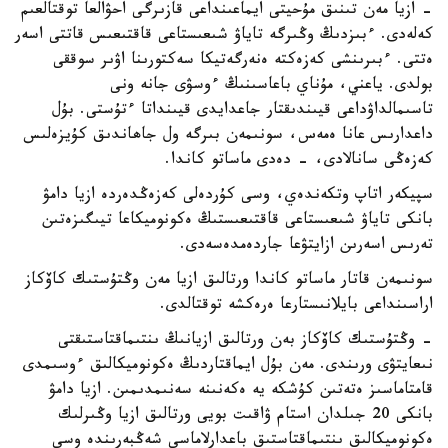
- ازيا مەن تىنىق مۇحيتى ايماعىنداعى قازىرگى احۋالعا توقتالعىم
كەلەدى. ءبىزدىڭ وڭىرگە تاياۋ شىعىستاعى قاقتىعىس قاتتى اسەر
ەتتى. ءبىرىنشى كەزەكتە ەنەرگەتيكا سەكتورىنا اۋىر سوققى
بولدى. ياعني، مۇناي باعاسىنىڭ ءوسۋى جانە ونى
تاسىمالداۋداعى قيىندىقتار جاعدايدى قيىنداتا ءتۇستى. بۇل
داعدارىس عانا ەمەس، سونىمەن بىرگە ول جاھاندىق كۇيزەلىس
كەزەڭى سانالادى، - دەدى ماساتو كاندا.
سپيكەر اتاپ وتكەندەي، وسى كۇردەلى كەزەڭدەردە ازيا دامۋ
بانكى تاياۋ شىعىستاعى قاقتىعىستىڭ ەكونوميكاعا تيىگىزەتىن
تەرىس اسەرىن ازايتۋعا جاردەمدەسەدى.
سونىمەن قاتار ماساتو كاندا ورتالىق ازيا مەن وڭتۇستىك كاۆكاز
اراسىنداعى بايلانىستارعا ەرەكشە توقتالدى.
- وڭتۇستىك كاۆكاز بەن ورتالىق ازيانىڭ ىنتىماقتاستىقتى
نىعايتۋى ورىندى. مەن بۇل ايماقتاردىڭ ەكونوميكالىق ءوسىمدى
قامتاماسىز ەتەتىن كۇشكە يە ەكەنىنە سەنىمدىمىن. ازيا دامۋ
بانكى 20 جىلدان استام ۋاقىت بويى ورتالىق ازيا وڭىرلىك
ەكونوميكالىق ىنتىماقتاستىق باعدارلاماسى شەڭبەرىندە وسى