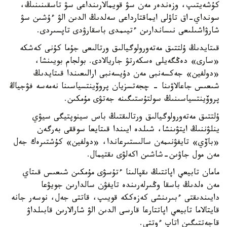
كۇشەيتىپ، وزەندەر مەن سۋ قويمالارىنداعى سۋ تاسقىنىنىڭ،
سونداي-اق تاۋلى ايماقتارداعى سەلدىڭ الدىن الۋ ءۇشىن سۋ
شارۋاشىلىعى نىساندارىن ءتيىمدى باسقارۋدى تاپسىردى.
قىتايدىڭ ۇلتتىق مەتەورولوگيالىق ورتالىعى جۇما كۇنى كەشكە
«سارى» دەڭگەيلى ەسكەرتۋ جاريالادى. بولجام بويىنشا،
«دولفين» جەكسەنبى مەن دۇيسەنبى ارالىعىندا قىتايدىڭ
شىعىس جاعالاۋىنا - چجەتسزيان پروۆينتسياسىنا نەمەسە فۋجياڭ
پروۆينتسياسىنىڭ سولتۇستىگىنە جەتۋى مۇمكىن.
ۇلتتىق مەتەورولوگيالىق ورتالىقتىڭ باس سينوپتيگى سيۋي
ينلۋننىڭ ايتۋىنشا، شىلدە ايىندا قىتايعا سوققى بەرگەن
«باۆي» تايفۋنىمەن سالىستىرعاندا، «دولفين» كۇشتىرەك جەل
مەن مول جاۋىن-شاشىن اكەلۋى ىقتيمال.
مامان تابيعي اپاتتىڭ ىقپالىنا ءتۇسۋى مۇمكىن شىعىس قىتاي
مەن ەلدىڭ باسقا وڭىرلەرىندە تايفۋن سالدارىن جويۋعا
دايىندىقتى ءبىرىنشى كەزەككە قويىپ، قاتتى جەل، نوسەر جانە
قايتالاما تابيعي اپاتتارعا قارسى الدىن الۋ شارالارىن قابىلداۋ
قاجەتتىگىن اتاپ ءوتتى.