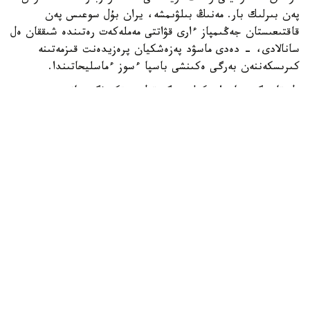
پەن بىرلىك بار. مەنىڭ بىلۋىمشە، يران بۇل سوعىس پەن
قاقتىعىستان جەڭىمپاز ءارى قۋاتتى مەملەكەت رەتىندە شىققان ەل
سانالادى، - دەدى ماسۋد پەزەشكيان پرەزيدەنت قىزمەتىنە
كىرىسكەننەن بەرگى ەكىنشى باسپا ءسوز ءماسليحاتىندا.
ول قازىرگى جاعداي كەلىسىمگە قول جەتكىزۋگە جانە
شەشىلمەگەن ماسەلەلەردى ديالوگ ارقىلى رەتتەۋگە مۇمكىندىك
بەرەتىنىن اتاپ ءوتتى.
ISNA جارتىلاي رەسمي اقپارات اگەنتتىگىنىڭ حابارلاۋىنشا،
پەزەشكيان يران ءوز قۇقىقتارىن ديالوگ ارقىلى قورعاي الاتىنىن
جانە ەل مەن حالىقتىڭ مۇددەسىنەن باسقا ەشتەڭەگە
ۇمتىلمايتىنىن ايتتى.
ونىڭ سوزىنشە، داۋلاردى تەك سوعىس ارقىلى شەشۋ مۇمكىن
ەمەس. پرەزيدەنت ءوز ۇكىمەتىنىڭ ماۋسىم ايىندا ا ق ش-پەن
قول قويىلعان ءوزارا تۇسىنىستىك تۋرالى مەموراندۋم اياسىندا
بەيبىتشىلىك ورناتۋعا بەيىلدى ەكەنىن تاعى دا راستادى.
- بۇل ماسەلەلەردى تەك سوعىس ارقىلى شەشۋ مۇمكىن ەمەس.