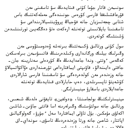
سونىمەن قاتار جۇما كۇنى قىتايدىڭ سۋ تاسقىنى مەن
قۇرعاقشىلىققا قارسى كۇرەس جونىندەگى مەملەكەتتىك باس
شتابى چجەتسزيان جانە فۋجياڭ پروۆينتسيالارىنداعى سۋ
تاسقىنىنا بايلانىستى توتەنشە ارەكەت ەتۋ دەڭگەيىن تورتىنشىدەن
ۇشىنشىگە كوتەردى.
سول كۇنى ورتالىق ۇكىمەتتىڭ بىرنەشە ۆەدومستۆوسى مەن
وڭىرلىك بيلىك ورگاندارى وكىلدەرىنىڭ قاتىسۋىمەن بىرلەسكەن
كەڭەس ءوتتى. وندا جاعدايدىڭ ەڭ كۇردەلى سەناريىنە جان-
جاقتى دايىندالۋ، قاۋىپتى ايماقتارداعى تۇرعىنداردى ەۆاكۋاتسيالاۋ
جانە وزەندەر مەن كولدەردەگى سۋ تاسقىنىنا قارسى شارالاردى
كۇشەيتۋ تاپسىرىلدى، دەپ حابارلادى قىتايدىڭ توتەنشە
جاعدايلاردى باسقارۋ مينيسترلىگى.
مينيسترلىكتىڭ بولجامىنشا، «دولفين» تايفۋنى ەلدىڭ شىعىس،
ورتالىق جانە سولتۇستىك وڭىرلەرىنە اسا قاتتى جاۋىن-شاشىن
اكەلۋى مۇمكىن. بۇل تاۋلى ايماقتاردا سەل ءجۇرۋ، گەولوگيالىق
اپاتتار، شاعىن جانە ورتا وزەندەردىڭ تاسۋى، سونداي-اق