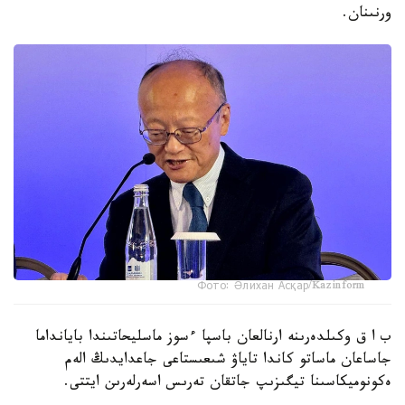
ورنىنان.
Фото: Әлихан Асқар/Kazinform
ب ا ق وكىلدەرىنە ارنالعان باسپا ءسوز ماسليحاتىندا بايانداما
جاساعان ماساتو كاندا تاياۋ شىعىستاعى جاعدايدىڭ الەم
ەكونوميكاسىنا تيگىزىپ جاتقان تەرىس اسەرلەرىن ايتتى.