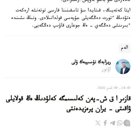
قالالاردى سۋ باسۋ قاۋپىن ارتتىرادى.
ايتا كەتەيىك، قىتايدا سۋ تاسقىنىنا قارسى توتەنشە ارەكەت
ەتۋدىڭ ءتورت دەڭگەيلى جۇيەسى قولدانىلادى. ونىڭ ىشىندە
ءبىرىنشى دەڭگەي - ەڭ جوعارى قاۋىپ دەڭگەيى.
الەم
ريزابەك نۇسىپبەك ۇلى
اۆتور
14:45, 09 تامىز 2026
قازىر ا ق ش-پەن كەلىسىمگە كەلۋدىڭ ەڭ قولايلى
ۋاقىتى - يران پرەزيدەنتى