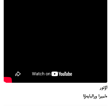
اۆتور
ەلميرا ورالبايەۆا