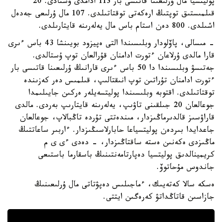
پوليتسيا مال ۇرلىعىنا قاتىسى بار 113 ادامدى ۇستادى. 20
قىلمىستىق توپتىڭ ارەكەتى توقتاتىلدى. 107 مال ۇرلىعى جەدەل
اشىلدى. 800 دەن استام باس مال يەلەرىنە قايتارىلدى.
- مىسالى، پاۆلودار وبلىسىندا التى ەپيزود بويىنشا 43 باس ءىرى
قارا مالدى ۇرلاعان ءتورت ادامنان قۇرالعان توپ ۇستالدى.
جەتىسۋ وبلىسىندا دا 50 باس ءىرى قارانىڭ ۇرلىعىنا قاتىسى بار
ءتورت ادامنان تۇراتىن توپ انىقتالىپ، قىلمىس دەر كەزىندە
توقتاتىلدى. اقتوبە وبلىسىندا پوليتسەيلەر ەركىن جايىلىمدا
جوعالعان 20 جىلقىنى تاۋىپ، يەلەرىنە قايتارىپ بەردى. مالدى
قاراۋسىز قالدىرماڭىزدار، مىندەتتى تۇردە تاڭبالاپ، جوعالعان
جاعدايدا بىردەن پوليتسياعا حابارلاسىڭىزدار. ءاربىر ساعاتتىڭ
ماڭىزدى ەكەنىن ەستە ساقتاڭىزدار، - دەدى ءى ى م
كريمينالدىق پوليتسيا دەپارتامەنتىنىڭ باسقارما باستىعى
جاندوس مۇحاتوۆ.
ەسكە سالا كەتەيىك، ءماجىلىس دەپۋتاتى مال ۇرلىعىنىڭ
جازاسىن قاتاڭداتۋ كەرەگىن ايتتى.