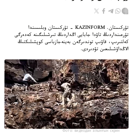
تۇركىستان. KAZINFORM - تۇركىستان وبلىسىندا
تۇرعىنداردىڭ تاۋدا جابايى اڭداردىڭ تىرشىلىگىنە كەدەرگى
كەلتىرىپ، قاۋىپ توندىرگەن بەينەجازباسى كوپشىلىكتىڭ
الاڭداۋشىلىعىن تۋدىردى.
Фото: видеодан алынғын скрин