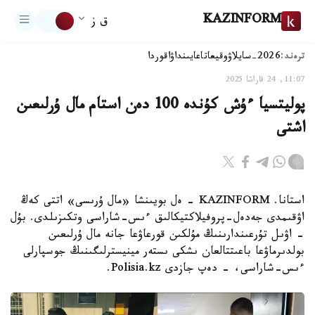
KAZINFORM
ق ز
ترەند:
2026-سايلاۋ
وقيعا
تاعايىنداۋ
اقوردا
11:07, 24 قاراشا 2025
پوليتسيا ءۇش كۇندە 100 دەن استام مال ۇرلىعىن
اشتى
استانا. KAZINFORM - ەل بويىنشا «مال ۇرىسى» اتتى كەڭ
اۋقىمدى جەدەل-پروفيلاكتيكالىق ءىس-شاراسى وتكىزىلدى. بۇل
- اۋىل تۇرعىندارىنىڭ مۇلكىن قورعاۋعا جانە مال ۇرلىعىن
بولدىرماۋعا باعىتتالعان ىشكى ىستەر مينيسترلىگىنىڭ جوسپارلى
ءىس-شاراسى، - دەپ جازدى Polisia.kz.