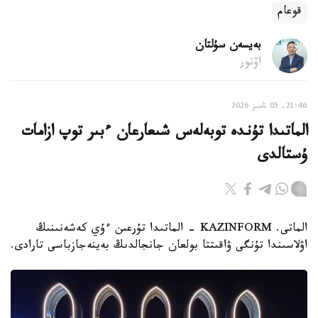
قوعام
بەيسەن سۇلتان
اۆتور
21:46, 05 تامىز 2026
الماتىدا تۇندە توبەلەس شىعارعان ءبىر توپ ازامات
ۇستالدى
الماتى. KAZINFORM - الماتىدا تۇرعىن ءۇي كەشەنىنىڭ
اۋلاسىندا تۇنگى ۋاقىتتا بولعان جانجالدىڭ بەينەجازباسى تارادى.