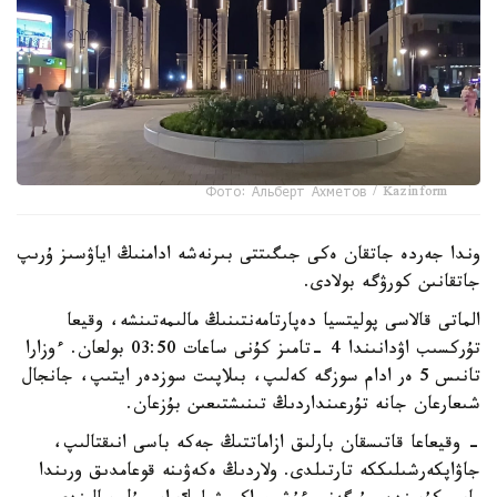
Фото: Альберт Ахметов / Kazinform
وندا جەردە جاتقان ەكى جىگىتتى بىرنەشە ادامنىڭ اياۋسىز ۇرىپ
جاتقانىن كورۋگە بولادى.
الماتى قالاسى پوليتسيا دەپارتامەنتىنىڭ مالىمەتىنشە، وقيعا
تۇركسىب اۋدانىندا 4 -تامىز كۇنى ساعات 03:50 بولعان. ءوزارا
تانىس 5 ەر ادام سوزگە كەلىپ، بىلاپىت سوزدەر ايتىپ، جانجال
شىعارعان جانە تۇرعىنداردىڭ تىنىشتىعىن بۇزعان.
- وقيعاعا قاتىسقان بارلىق ازاماتتىڭ جەكە باسى انىقتالىپ،
جاۋاپكەرشىلىككە تارتىلدى. ولاردىڭ ەكەۋىنە قوعامدىق ورىندا