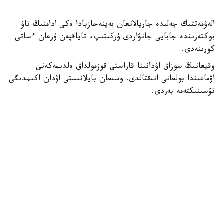
الەۋمەتتىك جەلىدە جاريالانعان بەينەجازبادا ەكى ادامنىڭ تاۋ
بوكتەرىندە جابايى جانۋاردى ۇركىتىپ، تاياقپەن ۇرعان ءساتى
كورىنەدى.
وقيعانىڭ سوزاق اۋدانىنا قاراستى قوزمولداق ەلدىمەكەنى
اۋماعىندا بولعانى انىقتالدى. وسىعان بايلانىستى اۋدان اكىمدىگى
تۇسىنىكتەمە بەردى.
— بەينەجازبادا كورسەتىلگەن مالىمەتكە سايكەس، قوزمولداق
ەلدىمەكەنىنىڭ جاسوسپىرىمدەرى تاۋ بوكتەرىندە جۇرگەن كەزدە
تاۋەشكىنىڭ لاعىنا كەزىككەن. قىزىعۋشىلىق تانىتقان
جاسوسپىرىمدەر جانۋاردى ۇستاپ كورۋگە ارەكەت جاساعان.
اتالعان جاعداي بارىسىندا تاۋ جانۋارىنا ەشقانداي زيان
كەلمەگەن، - دەلىنگەن حابارلامادا.
ۆەدومستۆو مالىمەتىنشە، قازىرگى ۋاقىتتا جاسوسپىرىمدەرمەن
جانە ولاردىڭ اتا-انالارىمەن ءتۇسىندىرۋ جۇمىستارى
جۇرگىزىلدى.