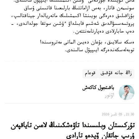
ماس كۇيىندە جۇرگەنى ءۇشىن اكىمشىلىك ايىپپۇل سالىندى.
سونىمەن قاتار، بەس ازاماتتىڭ بارلىعىنا قاتىستى ۇساق
بۇزاقىلىق دەرەگى بويىنشا اكىمشىلىك ماتەريالدار جيناقتالىپ،
پروتسەسسۋالدىق شەشىم قابىلداۋ ءۇشىن سوتقا جولداندى، -
دەپ حابارلادى دەپارتامەنتتەن.
ەسكە سالايىق، بۇعان دەيىن الماتى مەتروسىندا
توبەلەسكەندەرگە ايىپپۇل سالىندى.
زاڭ جانە قۇقىق
قوعام
باقىتجول كاكەش
اۆتور
21:30, 05 تامىز 2026
تۇركىستان وبلىسىندا تاۋەشكىنىڭ لاعىن تاياقپەن
ۇرىپ جاتقان ۆيدەو تارادى