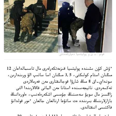
فوتو: ب ق و پوليتسيا دەپارتامەنتى
ءۇش كۇن ىشىندە پوليتسيا قىزمەتكەرلەرى مال تاسىمالداعان 12
مىڭنان استام كولىكتى، 3,5 مىڭنان اسا ساتىپ الۋ ورىندارىن،
سونداي-اق 8 مىڭ شارۋا قوجالىقتارى مەن فەرمالاردى
تەكسەردى. ناتيجەسىندە استانا مەن الماتى قالالارىندا التى
زاڭسىز مال سويۋ سەحىنىڭ جۇمىسى اشكەرەلەنىپ، ەلوردانىڭ
بازارلارىنىڭ بىرىندە ەت ساتۋعا ارنالعان جالعان ءمور قولدانۋ
فاكتىسى انىقتالدى.