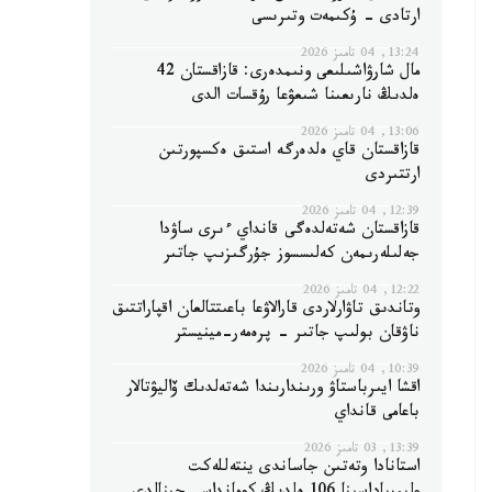
ارتادى - ۇكىمەت وتىرىسى
13:24, 04 تامىز 2026
مال شارۋاشىلىعى ونىمدەرى: قازاقستان 42
ەلدىڭ نارىعىنا شىعۋعا رۇقسات الدى
13:06, 04 تامىز 2026
قازاقستان قاي ەلدەرگە استىق ەكسپورتىن
ارتتىردى
12:39, 04 تامىز 2026
قازاقستان شەتەلدەگى قانداي ءىرى ساۋدا
جەلىلەرىمەن كەلىسسوز جۇرگىزىپ جاتىر
12:22, 04 تامىز 2026
وتاندىق تاۋارلاردى قارالاۋعا باعىتتالعان اقپاراتتىق
ناۋقان بولىپ جاتىر - پرەمەر-مينيستر
10:39, 04 تامىز 2026
اقشا ايىرباستاۋ ورىندارىندا شەتەلدىك ۆاليۋتالار
باعامى قانداي
13:39, 03 تامىز 2026
استانادا وتەتىن جاساندى ينتەللەكت