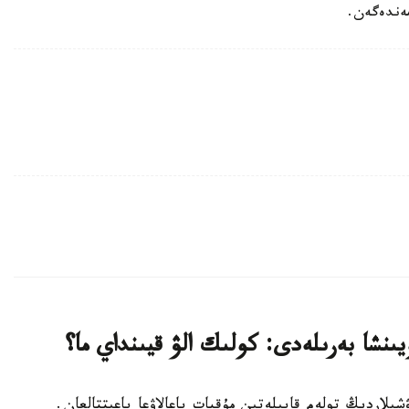
ويىنشا بەرىلەدى: كولىك الۋ قيىنداي ما؟