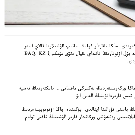
گەرەدى. جاڭا تالاپتار كولىك ساتىپ الۋشىلارعا قالاي اسەر
ەتەدى، بانكتەر نەگە ساقتىقتى كۇشەيتىپ جاتىر جانە بۇل اۆتونارىققا قانداي ىقپال ەتۋى مۇمكىن؟ BAQ. KZ
دى.
ى. جاڭا وزگەرىستەردىڭ نەگىزگى ماقساتى - بانكتەردىڭ نەسيە
تىس قارىزدانۋىنىڭ الدىن الۋ.
باستى قۇرالىنا اينالدى. بۇگىندە جاڭا اۆتوموبيلدەردىڭ
لانىستى رەتتەۋشى ورگاندار قارىز الۋشىنىڭ ناقتى تولەم