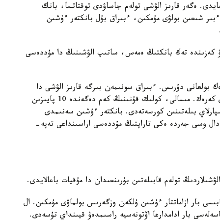
مايدى. ەگەر قارىز الۋشى تولەم جاساۋدى توقتاتسا، بانك
 ءبىر شىعىن بولۋى مۇمكىن، ءبىراق بۇل بانكتەر ءۇشىن
ۋ كەزىندە تەك بانكتىڭ ەمەس، ساتىپ الۋشىنىڭ دا مۇددەسى
ك بولعانى دۇرىس. ءبىراق سونىمەن بىرگە قارىز الۋشى دا
نەسيەنى وتەۋگە شاماسى جەتەتىنىن ناقتى ءتۇسىنۋى كەرەك. مىسالى، كولىك قۇنىنىڭ كەم دەگەندە 10 پايىزىن
ارلاي بىلەتىنىن كورسەتەدى. بانكتەر ءۇشىن سەنىمدى
ال وسى جەردە ەكى تاراپتىڭ مۇددەسى اراسىنداعى تەپە-
لۋشىلاردىڭ تولەم قابىلەتىن بۇرىنعىدان دا مۇقيات باعالايدى.
بىسى بار ازاماتتار ءۇشىن ۇلكەن وزگەرىس بولماۋى مۇمكىن. ال
سەلەسى بار ادامدارعا اۆتونەسيە راسىمدەۋ قيىنداي تۇسەدى.