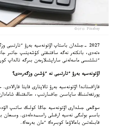
Фото: Pixabay
2027 -جىلدان باستاپ اۆتونەسيە بەرۋ ءتارتىبى وز
ءتىلشىسى ماسەلەنى ساراپشىلارمەن بىرگە تالداپ كور
اۆتونەسيە بەرۋ ءتارتىبى نە ءۇشىن وزگەرەدى؟
قازاقستاندا اۆتونەسيە بەرۋ تالاپتارى قايتا قارالاد
پورتفەلىنىڭ ساپاسىن جاقسارتىپ، حالىقتىڭ شامادان 
سوڭعى جىلدارى اۆتونەسيە جاڭا كولىك ساتىپ الۋدىڭ 
باسىم بولىگى نەسيە ارقىلى راسىمدەلەدى. وسىعان باي
قابىلەتىن باعالاۋعا كوبىرەك ءمان بەرمەك.