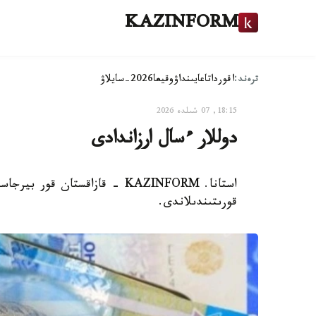
KAZINFORM
ترەند:
اقوردا
تاعايىنداۋ
وقيعا
2026-سايلاۋ
18:15, 07 شىلدە 2026
دوللار ءسال ارزاندادى
قورىتىندىلاندى.