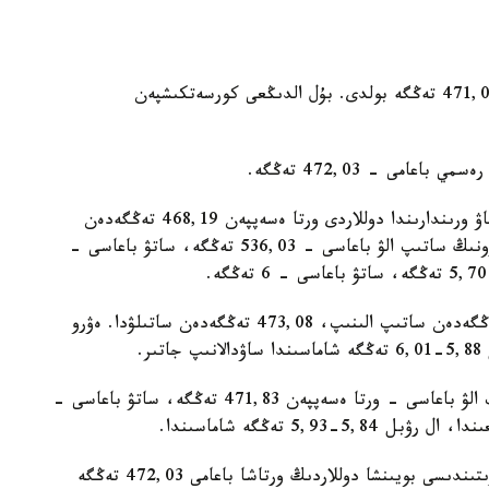
كۇندىزگى ساۋدا بويىنشا دوللاردىڭ ورتاشا باعامى 471,04 تەڭگە بولدى. بۇل الدىڭعى كورسەتكىشپەن
Kurs.kz دەرەكتەرىنە سايكەس، استاناداعى ايىرباستاۋ ورىندارىندا دوللاردى ورتا ەسەپپەن 468,19 تەڭگەدەن
ساتىپ الىپ، 475,19 تەڭگەدەن ساتىپ جاتىر. ەۋرونىڭ ساتىپ الۋ باعاسى - 536,03 تەڭگە، ساتۋ باعاسى -
الماتىدا ا ق ش ۆاليۋتاسى ورتا ەسەپپەن 470,62 تەڭگەدەن ساتىپ الىنىپ، 473,08 تەڭگەدەن ساتىلۋدا. ەۋرو
شىمكەنتتەگى ايىرباستاۋ ورىندارىندا دوللاردى ساتىپ الۋ باعاسى - ورتا ەسەپپەن 471,83 تەڭگە، ساتۋ باعاسى -
ەسكە سالايىق، 3-شىلدەدەگى كۇندىزگى ساۋدا قورىتىندىسى بويىنشا دوللاردىڭ ورتاشا باعامى 472,03 تەڭگە