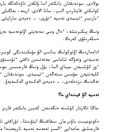
بولادى. سوندىقتان بانكتەر اسا ۇلكەن تاۋەكەلگە بار
كولىكتى قايتارىپ الىپ، ساتا الادى. ارينە، بەلگىلى
ءبارىبىر ءتيىمدى نەسيە ءتۇرى، - دەيدى ساراپشى.
ونىڭ پىكىرىنشە، ءدال وسى سەبەپتى اۆتونەسيە بەر
ەسكەرىلۋى كەرەك.
ادامداردىڭ اۆتوكولىك ساتىپ الۋ مۇمكىندىگى كوبىرە
ءوز كۇشىمەن جيناي السا، بۇل ونىڭ قارجىسىن جوسپ
كليەنتپەن جۇمىس ىستەگەن ءتيىمدى. سوندىقتان ءد
تەڭدىك ىزدەلەدى، - دەيدى الەكسەي الەكسەيەۆ.
نەسيە الۋ قيىنداي ما؟
جاڭا تالاپتار كۇشىنە ەنگەننەن كەيىن بانكتەر قارىز ا
ەكونوميست باۋىرجان ىسقاقتىڭ ايتۋىنشا، تۇراقتى تا
قارجىلىق جاعدايى ءالسىز نەمەسە نەسيە تاريحىندا ما