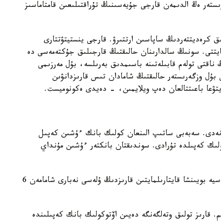
ستەر ەڭ الدىمەن قارجى جۇيەسىنىڭ تۇراقتىلىعىن قامتاماسىز
ق كرەديتتەردىڭ ساپاسىن ارتتىرۋ. قارجى ينستيتۋتتارى
ايتتى. سونىڭ سالدارىنان حالىقتىڭ قارجىلىق جۇكتەمەسى دە
ڭ ناقتى تولەم قابىلەتىنە باسىمدىق بەرىلسە، بۇل مەرزىمى
 بۇل وزگەرىستەر حالىقتىڭ شامادان تىس قارىزدانۋىن
ايتۋعا باعىتتالعان دەپ ويلايمىن، - دەيدى ەكونوميست.
ەنەدى. سەبەبى ساتىپ الىنعان كولىك بانك ءۇشىن كەپىل
كولىك كەپىلدە تۇرادى. سوندىقتان بانكتەر ءۇشىن مۇنداي
اۆتوساراپشى الەكسەي الەكسەيەۆتىڭ ايتۋىنشا، اۆتونەسيە بويىنشا قايتارىلمايتىن قارىزدىڭ ۇلەسى نەبارى شامامەن 6
. قارىز تولىق وتەلگەنگە دەيىن اۆتوكولىك بانك كەپىلىندە