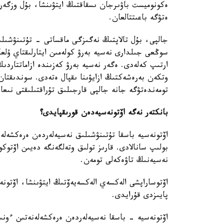
ەكونوميست باۋىرجان ىسقاقتىڭ ايتۋىنشا، بۇل وزگەرى
ەتۋگە باعىتتالعان.
جالپى، بۇل تالاپتىڭ نەگىزگى ماقساتى - تۇتىنۋشىلى
سوڭعى جىلدارى نەسيە بەرۋ كولەمىن ايتارلىقتاي ۇلع
ارتىپ كەلەدى. ەگەر نەسيە بەرۋ كەزىندە ازاماتتاردى
وتكەن بەرەشەكتىڭ ازايۋىنا ىقپال ەتەدى. سوندىقتان
تومەندەتۋگە جانە جالپى قارجىلىق تۇراقتىلىقتى نىع
بانكتەر نەگە اۆتونەسيەدەن قورىقپايدى؟
اۆتونەسيە باسقا تۇتىنۋشىلىق نەسيەلەردەن ەرەكشەل
بولىپ سانالادى. قارىز تولىق وتەلگەنگە دەيىن اۆتو
نەسيەنىڭ تاۋەكەلى تومەن.
پايىزدى قۇرايدى.
اۆتونەسيە - باسقا نەسيەلەردەن ەرەكشەلەنەتىن ءونىم