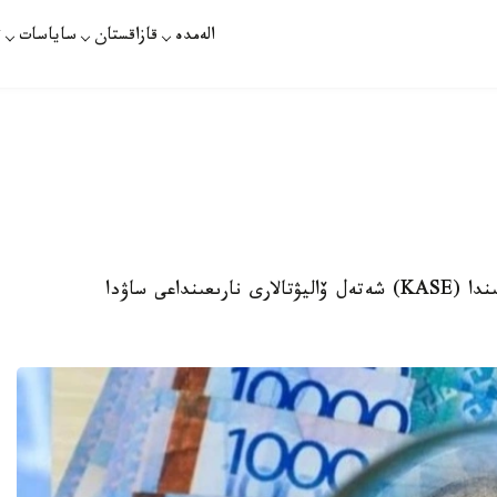
الەمدە
قازاقستان
ساياسات
ت
استانا. KAZINFORM - قازاقستان قور بيرجاسىندا (KASE) شەتەل ۆاليۋتالارى نارىعىنداعى ساۋدا