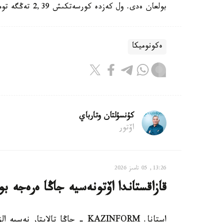
بولعان ەدى. ول كەزدە كورسەتكىش 2,39 تەڭگە تومەندەگەن.
ەكونوميكا
كۇنسۇلتان وتارباي
اۆتور
13:26, 05 تامىز 2026
قازاقستاندا اۆتونەسيە جاڭا ەرەجە ب
استانا. KAZINFORM - جاڭا تالاپتار نەسيە الۋشىلاردىڭ تولەم قابىلەتىن مۇقيات باعالاۋعا باعىتتالعان.