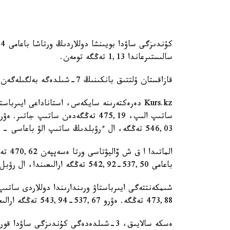
سالىستىرعاندا 1,13 تەڭگە تومەن.
قازاقستان ۇلتتىق بانكىنىڭ 7-شىلدەگە بەلگىلەگەن رەسمي باعامى - 472,03 تەڭگە.
546,03 تەڭگە، ال ءرۋبلدىڭ ساتىپ الۋ باعاسى - 5,70 تەڭگە، ساتۋ باعاسى - 6 تەڭگە.
باعامى 537,50-542,92 تەڭگە ارالىعىندا، ال رۋبل 5,88-6,01 تەڭگە شاماسىندا ساۋدالانىپ جاتىر.
473,88 تەڭگە. ەۋرو 537,67-543,94 تەڭگە ارالىعىندا، ال رۋبل 5,84-5,93 تەڭگە شاماسىندا.