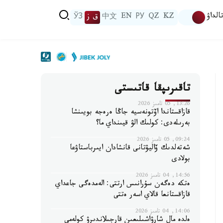
الداۋ
KZ
QZ
РУ
EN
中文
ق ز
ЎЗ
تاقىرىپقا قاتىستى
13:26, 05 تامىز 2026
قازاقستاندا اۆتونەسيە جاڭا ەرەجە بويىنشا
بەرىلەدى: كولىك الۋ قيىنداي ما؟
09:24, 05 تامىز 2026
شەتەلدىك ۆاليۋتانى قانشادان ايىرباستاۋعا
بولادى
14:56, 04 تامىز 2026
ەتكە دەگەن سۇرانىس ارتتى: الەمدەگى جاعداي
قازاقستانعا قالاي اسەر ەتتى
14:06, 04 تامىز 2026
ەلدە مال شارۋاشىلىعىن قارجىلاندىرۋ كولەمى