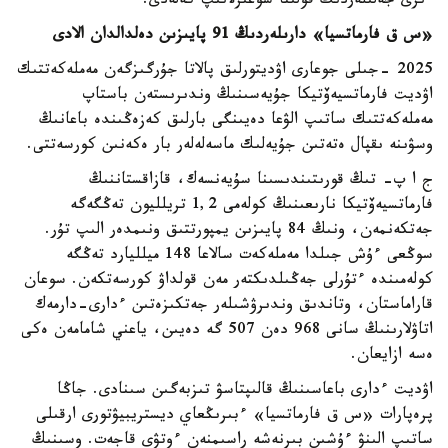
ءىرى جەلىلەردىڭ قولىنا شوعىرلانىپ كەلەدى.
«س ق فارماتسيا» دارىلەردىڭ 91 پايىزىن دەلدالدان الادى
2025 -جىلى جوعارى اۋديتورلىق پالاتا جۇرگىزگەن مەملەكەتتىك
اۋديت فارماتسيەۆتيكا جۇيەسىنىڭ وندىرىستەن باستاپ
مەملەكەتتىك ساتىپ الۋعا دەيىنگى بارلىق كەزەڭىندە باعانىڭ
وسۋىنە ىقپال ەتەتىن جۇيەلىك ماسەلەلەر بار ەكەنىن كورسەتتى.
ج ا پ- تىڭ قورىتىندىسىنا سۇيەنسەك، قازاقستاننىڭ
فارماتسيەۆتيكا نارىعىنىڭ كولەمى 1,2 تريلليون تەڭگەگە
جەتكەنمەن، ونىڭ 84 پايىزىن يمپورتتىق ونىمدەر الىپ تۇر.
سوڭعى ءۇش جىلدا مەملەكەت سالاعا 148 ميلليارد تەڭگە
كولەمىندە ءتۇرلى جەڭىلدىكتەر مەن قولداۋ كورسەتكەن. سوعان
قاراماستان، وتاندىق وندىرۋشىلەر جەتكىزەتىن ءدارى-دارمەك
اتاۋلارىنىڭ سانى 968 دەن 507 گە دەيىن، ياعني شامامەن ەكى
ەسە ازايعان.
اۋديت ءدارى باعاسىنىڭ قالىپتاسۋ تىزبەگىن سىنادى. جاڭا
پرەپارات «س ق فارماتسيا» ءبىرىڭعاي ديستريبيۋتورى ارقىلى
ساتىپ الىنۋ ءۇشىن بىرنەشە راسىمنەن ءوتۋى قاجەت. وسىنىڭ