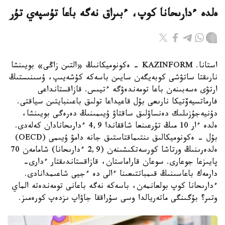
ەلدە ءدارىحانا كوپ، ءبىراق نەگە باعا تۇسپەي تۇر
استانا. KAZINFORM - ەكونوميكانىڭ «التىن زاڭى» بويىنشا
نارىقتا ساتۋشى كوبەيگەن سايىن باسەكە كۇشەيىپ، ۇسىنىستىڭ
ارتۋى ەسەبىنەن باعا تومەندەۋگە ءتيىس. قازاقستانداعى
فارماتسيەۆتيكا نارىعى بۇل قاعيداعا تولىق باعىنبايتىن سياقتى.
دۇنيەجۇزىلىك دەنساۋلىق ساقتاۋ ۇيىمىنىڭ دەرەگى بويىنشا،
ەلدە ءار 10 مىڭ تۇرعىنعا شاققاندا 4,9 ءدارىحانادان كەلەدى.
بۇل - ەكونوميكالىق ىنتىماقتاستىق جانە دامۋ ۇيىمى (OECD)
ەلدەرىنىڭ ورتاشا كورسەتكىشىنەن (2,9 ءدارىحانا) شامامەن 70
پايىزعا جوعارى. سوعان قاراماستان، قازاقستاندىقتار ءدارى-
دارمەك باعاسىنىڭ قىمباتتىعىنا ءالى دە ءجيى شاعىمدانادى.
ءدارىحانا كوپ بولعانمەن، باسەكە نەگە باعانى تومەندەتە الماي
وتىر؟ بۇگىنگى ماتەريالدا وسى سۇراققا جاۋاپ ىزدەپ كورەمىز.