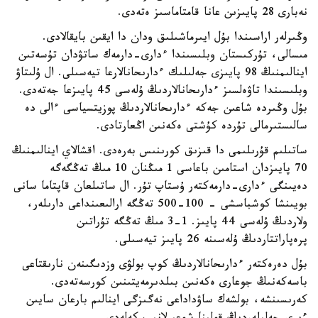
نەبارى 28 پايىزىن عانا قامتاماسىز ەتەدى.
وڭىرلەر اراسىندا بۇل ايىرماشىلىق ودان دا ايقىن بايقالادى.
مىسالى، تۇركىستان وبلىسىندا ءدارى-دارمەك ساتۋدان تۇسەتىن
اينالىمنىڭ 98 پايىزى جەلىلىك ءدارىحانالارعا تيەسىلى. ال ۇلىتاۋ
وبلىسىندا تاۋەلسىز ءدارىحانالاردىڭ ۇلەسى 45 پايىزعا جەتەدى.
بۇل وڭىردە شاعىن جەكە ءدارىحانالاردىڭ پوزيتسياسى ءالى دە
سالىستىرمالى تۇردە كۇشتى ەكەنىن اڭعارتادى.
ساتىلىم قۇرىلىمى دا قىزىق كورىنىس بەرەدى. اقشالاي اينالىمنىڭ
70 پايىزدان استامىن باعاسى 1 مىڭنان 10 مىڭ تەڭگەگە
دەيىنگى ءدارى-دارمەكتەر ۇستاپ تۇر. ال ساتىلعان قاپتاما سانى
بويىنشا كوشباسشى - 100-500 تەڭگە ارالىعىنداعى دارىلەر،
ولاردىڭ ۇلەسى 44 پايىز. 1-3 مىڭ تەڭگە تۇراتىن
پرەپاراتتاردىڭ ۇلەسىنە 26 پايىز تيەسىلى.
بۇل دەرەكتەر ءدارىحانالاردىڭ كوپ بولۋى وزدىگىنەن نارىقتاعى
باسەكەنىڭ جوعارى ەكەنىن بىلدىرمەيتىنىن كورسەتەدى.
كەرىسىنشە، بولشەك ساۋداداعى نەگىزگى اينالىم بارعان سايىن