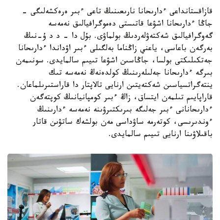
قازاقستانداعى ءدارىحانا نارىعىنىڭ تاعى ءبىر ەرەكشەلىگى -
جاڭا ءدارىحانا اشۋعا قاتىستى دەموگرافيالىق نەمەسە
گەوگرافيالىق شەكتەۋلەردىڭ بولماۋى. بۇل دا - د د ۇ-نىڭ
بەرگەن باعاسى، ياعني زاڭناما بەلگىلى ءبىر اۋداندا ءدارىحانا
جەتكىلىكتى بولسا، جاڭاسىن اشۋعا تىيىم سالمايدى. سونىمەن
بىرگە ءدارىحانا جەلىلەرىنىڭ كولدەنەڭ نەمەسە تىك
ينتەگراتسياسىن شەكتەيتىن ارنايى تالاپتار دا قاراستىرىلماعان.
قاراپايىم تىلمەن ايتساق، زاڭ ءبىر كومپانيانىڭ كوپتەگەن
ءدارىحانانى ءبىر جەلىگە بىرىكتىرۋىنە نەمەسە ءدارىنىڭ
ءوندىرىسى، كوتەرمە ساۋداسى مەن بولشەك ساتۋىن قاتار
باقىلاۋىنا ارنايى تىيىم سالمايدى.