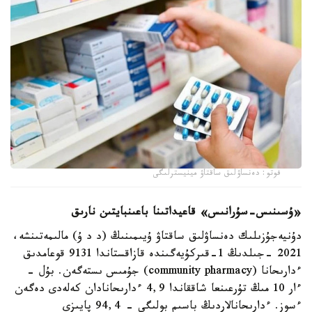
فوتو: دەنساۋلىق ساقتاۋ مينيسترلىگى
«ۇسىنىس-سۇرانىس» قاعيداتىنا باعىنبايتىن نارىق
دۇنيەجۇزىلىك دەنساۋلىق ساقتاۋ ۇيىمىنىڭ (د د ۇ) مالىمەتىنشە،
2021 -جىلدىڭ 1-قىركۇيەگىندە قازاقستاندا 9131 قوعامدىق
ءدارىحانا (community pharmacy) جۇمىس ىستەگەن. بۇل -
ءار 10 مىڭ تۇرعىنعا شاققاندا 4,9 ءدارىحانادان كەلەدى دەگەن
ءسوز. ءدارىحانالاردىڭ باسىم بولىگى - 94,4 پايىزى