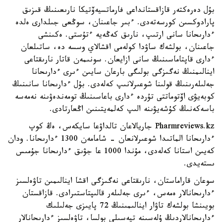
بۇل دەرەكتەر قازاقستانداعى فارماتسيەۆتيكا نارىعىنىڭ قىزىق
پارادوكسىن كورسەتەدى. ءبىر جاعىنان، سوڭعى جىلدارى ەلدە
ءدارىحانا سانى ارتىپ، نارىق كەڭەيە ءتۇستى. ەكىنشى
جاعىنان، بولشەك ساۋدا كولەمى اقشالاي وسسە دە، ساتىلعان
ءدارى قاپتاماسىنىڭ سانى ازايعان. سونىمەن قاتار نارىقتاعى
اينالىمنىڭ نەگىزگى بولىگى بارعان سايىن ءىرى ءدارىحانا
جەلىلەرىنىڭ قولىنا شوعىرلانىپ كەلەدى. بۇل ءدارىحانا سانىنىڭ
كوبەيۋى اۆتوماتتى تۇردە ءدارى باعاسىنىڭ تومەندەۋىنە نەمەسە
باسەكەنىڭ كۇشەيۋىنە الىپ كەلمەيتىنىن اڭعارتادى.
Pharmreviews.kz جاريالاعان تالداۋعا سايكەس، ەڭ كوپ
ءدارىحانا الماتىدا شوعىرلانعان - شامامەن 1300 ءدارىحانا. ودان
كەيىن استانا كەلەدى، مۇندا 1000 عا جۋىق ءدارىحانا جۇمىس
ىستەيدى.
سوعان قاراماستان، نارىقتاعى نەگىزگى اقشا اينالىمىن تاۋەلسىز
ءدارىحانالار ەمەس، ءىرى جەلىلەر قالىپتاستىرادى. قازاقستان
بويىنشا بولشەك تاۋار اينالىمىنىڭ 72 پايىزى جەلىلىك
ءدارىحانالاردىڭ ۇلەسىنە تيەسىلى بولسا، تاۋەلسىز ءدارىحانالار