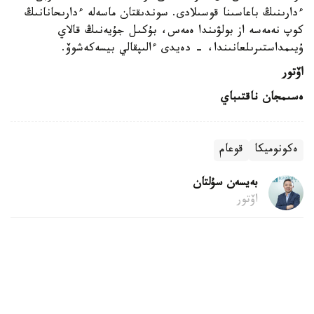
ءدارىنىڭ باعاسىنا قوسىلادى. سوندىقتان ماسەلە ءدارىحانانىڭ
كوپ نەمەسە از بولۋىندا ەمەس، بۇكىل جۇيەنىڭ قالاي
ۇيىمداستىرىلعانىندا، - دەيدى ءالىپقالي بيسەكەشوۆ.
اۆتور
ەسىمجان ناقتىباي
ەكونوميكا
قوعام
بەيسەن سۇلتان
اۆتور
12:38, 10 تامىز 2026
الەمدىك مۇناي باعاسى ءوسىپ كەلەدى