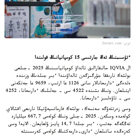
فوتو: Envato.com
ءتۇسىمنىڭ تەڭ جارتىسى 15 كومپانيانىڭ قولىندا
ال IQVIA حالىقارالىق تالداۋ كومپانياسىنىڭ 2025 -جىلعى
بولشەك نارىققا جۇرگىزگەن تالداۋىندا ءبىر جىلدىڭ وزىندە
ەلدەگى ءدارىحانالار سانى 1126 عا ارتىپ، 9659 عا جەتكەنى
ايتىلعان. ونىڭ ىشىندە 4522 سى - جەلىلىك ءدارىحانا، 4252
سى - تاۋەلسىز ءدارىحانا.
وسى زەرتتەۋگە سەنسەك، بولشەك فارماتسيەۆتيكا نارىعى اقشالاي
كولەمدە وسكەن. 2025 -جىلى ونىڭ كولەمى 667,7 ميلليارد
تەڭگەگە جەتىپ، ءبىر جىلدا 14,7 پايىز ۇلعايعان. الايدا وسى
كەزەڭدە ساتىلعان ءدارى-دارمەكتىڭ كولەمى كەرىسىنشە