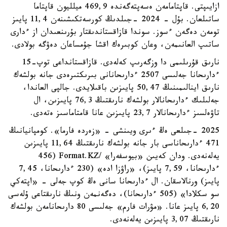
ازايىپتى. قاپتامامەن ەسەپتەگەندە 469,9 ميلليون قاپتاما
ساتىلعان. بۇل - 2024 -جىلدىڭ كورسەتكىشىنەن 11,4 پايىز
تومەن دەگەن ءسوز. سوندا قازاقستاندىقتار بۇرىنعىدان از ءدارى
ساتىپ العانىمەن، وعان كوبىرەك اقشا جۇمساعان دەۋگە بولادى.
نارىق قۇرىلىمى دا وزگەرىپ كەلەدى. قازاقستانداعى توپ-15
ءدارىحانا جەلىسى 2507 ءدارىحانانى بىرىكتىرەدى جانە بولشەك
نارىق اينالىمىنىڭ 50,47 پايىزىن باقىلايدى. جالپى العاندا،
جەلىلىك ءدارىحانالار بولشەك نارىقتىڭ 76,3 پايىزىن، ال
تاۋەلسىز ءدارىحانالار 23,7 پايىزىن عانا قامتاماسىز ەتەدى.
2025 -جىلعى ەڭ ءىرى ويىنشى - «زەردە فارما». كومپانيانىڭ
471 ءدارىحاناسى بار جانە بولشەك نارىقتىڭ 11,64 پايىزىن
يەلەنەدى. ودان كەيىن «بيوسفەرا» /Format.KZ (456
ءدارىحانا، 7,59 پايىز)، «راۋزا ادە» (230 ءدارىحانا، 7,45
پايىز) ورنالاسقان. ال ءدارىحانا سانى ەڭ كوپ جەلى - «اپتەكي
سو سكلادا» (505 ءدارىحانا)، دەگەنمەن ونىڭ نارىقتاعى ۇلەسى
6,20 پايىز عانا. «مۋرات فارم» جەلىسى 80 دارىحانامەن بولشەك
نارىقتىڭ 3,07 پايىزىن يەلەنەدى.