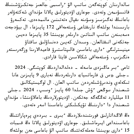
سالدارىنان كوپتەگەن ساتىپ الۋ ءراسىمى جالعىز جەتكىزۋشىنىڭ
قاتىسۋىمەن وتەدى. جوعارى اۋديتورلىق پالاتا مۇنداي شەكتەۋلەر
باعانىڭ نەگىزسىز وسۋىنە ىقپال ەتەتىنىن مالىمدەدى. تەكسەرۋ
بارىسىندا بولشەك نارىقتاعى ۇستەمەاقى 172 پايىزعا، ال بيۋدجەت
ەسەبىنەن ساتىپ الىناتىن دارىلەر بويىنشا 35 پايىزعا دەيىن
جەتكەنى انىقتالعان. وسىدان كەيىن دەنساۋلىق ساقتاۋ
مينيسترلىگى ءدارى باعاسىن قالىپتاستىرۋ قاعيدالارىنا وزگەرىستەر
ەنگىزىپ، ۇستەمەاقى شكالاسىن قايتا قارادى.
تاعى ءبىر ماڭىزدى ماسەلە - دەلدالداردىڭ كوپتىگى. 2024
-جىلى «س ق فارماتسيا» دارىلەردىڭ نەبارى 9 پايىزىن عانا
تىكەلەي وندىرۋشىلەردەن ساتىپ العان. ال لوگيستيكالىق
شىعىندار سوڭعى ءۇش جىلدا 60 پايىز ءوسىپ، 2024 -جىلى
11 ميلليارد تەڭگەگە جەتكەن. اۋديتورلاردىڭ باعالاۋىنشا، مۇنداي
شىعىندار دا ءدارىنىڭ تۇپكىلىكتى باعاسىنا اسەر ەتەدى.
ەڭ الاڭداتارلىق قورىتىندىلاردىڭ ءبىرى - بىردەي پرەپاراتتىڭ
باعاسىنداعى ايىرماشىلىق. جوعارى اۋديتورلىق پالاتا ەڭ قىمبات
15 ءدارى بويىنشا مەملەكەتتىك ساتىپ الۋ باعاسى مەن بولشەك