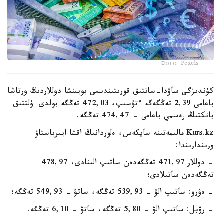
Фото: Pexels
كۇندىزگى ساۋدا-ساتتىق قورىتىندىسى بويىنشا دوللاردىڭ ورتاشا
باعامى 2,39 تەڭگەگە ءتۇسىپ، 472,03 تەڭگە بولدى. ۇلتتىق
بانكتىڭ رەسمي باعامى - 474,47 تەڭگە.
Kurs.kz مالىمەتىنە سايكەس، ەلوردانىڭ اقشا ايىرباستاۋ
ورىندارىندا:
- دوللار 471,97 تەڭگەدەن ساتىپ الىنادى، 478,97
تەڭگەدەن ساتىلادى؛
- ەۋرو: ساتىپ الۋ - 539,93 تەڭگە، ساتۋ - 549,93 تەڭگە؛
- رۋبل: ساتىپ الۋ - 5,80 تەڭگە، ساتۋ - 6,10 تەڭگە.