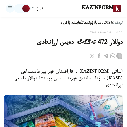
KAZINFORM
ق ز
ترەند:
2026-سايلاۋ
وقيعا
تاعايىنداۋ
اقوردا
17:44, 03 شىلدە 2026
دوللار 472 تەڭگەگە دەيىن ارزاندادى
الماتى. KAZINFORM - قازاقستان قور بيرجاسىنداعى
(KASE) ساۋدا-ساتتىق قورىتىندىسى بويىنشا دوللار باعامى
ارزاندادى.