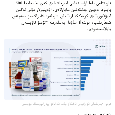
نارىقتاعى باعا اراسىنداعى ايىرماشىلىق كەي جاعدايدا 600
پايىزعا دەيىن جەتكەنىن حابارلادى. اۋديتورلار مۇنى تەگىن
امبۋلاتوريالىق كومەككە ارنالعان دارىلەردىڭ زاڭسىز ەسەپتەن
شىعارىلىپ، بولشەك ساۋدا جەلىلەرىنە ءتۇسۋ قاۋپىمەن
بايلانىستىردى.
فوتو: ءبىرىڭعاي تاۋارلاردى تاڭبالاۋ جانە قاداعالاۋ وپەراتورىنىڭ جۇيەسى