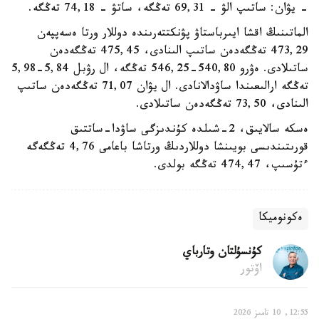
- يۋان: ساتىپ الۋ - 69,31 تەڭگە، ساتۋ - 74,18 تەڭگە.
الماتىنىڭ اقشا ايىرباستاۋ پۋنكتتەرىندە دوللار ورتا ەسەپپەن
473,29 تەڭگەدەن ساتىپ الىنادى، 475,45 تەڭگەدەن
ساتىلادى. ەۋرو 540,80-546,25 تەڭگە، ال رۋبل 5,84-5,98
تەڭگە ارالىعىندا ساۋدالانادى. ال يۋان 71,07 تەڭگەدەن ساتىپ
الىنادى، 73,50 تەڭگەدەن ساتىلادى.
ەسكە سالايىق، 2-شىلدە كۇندىزگى ساۋدا-ساتتىق
قورىتىندىسى بويىنشا دوللاردىڭ ورتاشا باعامى 4,76 تەڭگەگە
ءتۇسىپ، 474,47 تەڭگە بولدى.
ەكونوميكا
كۇنسۇلتان وتارباي
اۆتور
12:55, 10 تامىز 2026