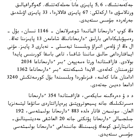
جەكەمەنشىك، 5,6 پايىزى عانا مەملەكەتتىك. گەوگرافيالىق
ورنالاسۋى دا اركەلكى: 67 پايىزى قالالاردا، 33 پايىزى اۋىلدىق
جەرلەردە جۇمىس ىستەيدى.
ەڭ كوپ ءدارىحانا الماتىدا شوعىرلانعان - 1146 نىسان، بۇل -
رەسپۋبليكاداعى بارلىق ءدارىحانانىڭ شامامەن 13 پايىزىنا تەڭ.
ال ەڭ از ۇلەس اتىراۋ وبلىسىنا تيەسىلى - نەبارى 3 پايىز. مۇنى
ايماقتارداعى حالىق سانىنا شاقسا، تاعى باسقا كورىنىس پايدا
بولادى. قازاقستاندا ورتا ەسەپپەن ءبىر ءدارىحاناعا 2034
تۇرعىننان كەلەدى. الايدا شىمكەنتتە ءبىر ءدارىحاناعا 1362
ادامنان عانا كەلسە، قىزىلوردا وبلىسىندا بۇل كورسەتكىش 3240
ادامعا دەيىن جەتەدى.
د د ۇ دەرەگىنە سايكەس، قازاقستاندا 354 ءدارىحانا
ەسىرتكىلىك جانە پسيحوتروپتىق پرەپاراتتاردى ساتۋعا ليتسەنزيا
العان. سونىمەن قاتار ەلدە 883 ءدارىحانا بولىمشەسى، 192
جىلجىمالى ءدارىحانا پۋنكتى جانە 20 العاشقى مەديتسينالىق-
سانيتارلىق كومەك ۇيىمىنىڭ جانىنداعى ءدارىحانا بولىمشەسى
جۇمىس ىستەيدى.