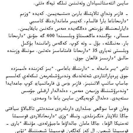
سايىن اتتەستاتسيادان وتەتىنىن تىلگە تيەك ەتتى.
- قازىر ونداي تالاپتىڭ بارىن ەستىمەيمىن. كەيدە ءوزىم
ءدارىحاناعا بارا قالسام، كەيبىر مامانداردىڭ كاسىبي
دايارلىعىنىڭ بۇرىنعى دەڭگەيدە ەمەس ەكەنىن بايقايمىن.
مىسالى، بۇگىندە ماڭعىستاۋ وبلىسىندا 400 گە جۋىق ءدارىحانا
بار. مەنىڭشە، بۇل - وتە كوپ. كەڭەس زامانىندا بۇكىل
وبلىستى نەبارى 35 ءدارىحانا قامتاماسىز ەتەتىن. سونىڭ وزىندە
حالىق ءدارىسىز قالعان جوق.
تاعى ءبىر ماسەلە - ءدارىنىڭ باعاسى. ءبىز كەزىندە ەلىمىزدە
جوق پرەپاراتتاردى شەتەلدىك وندىرۋشىلەرمەن تىكەلەي كەلىسىم
جاساپ ساتىپ الاتىنبىز. قازىر «س ق فارماتسيا» كوپ جاعدايدا
ءوندىرۋشىنىڭ وزىمەن ەمەس، دەلدالدار ارقىلى جۇمىس
ىستەيدى. دەلدال كوبەيگەن سايىن باعا دا وسەدى.
وعان قوسا سوڭعى جىلدارى دارىلەردى مىندەتتى تاڭبالاۋ سياقتى
جاڭا تالاپتار ەنگىزىلدى. ونىڭ ءوزى ءدارىحانالاردى قوسىمشا
تەحنيكا الۋعا، جاڭا مامان جالداۋعا ماجبۇرلەدى. مۇنىڭ ءبارى -
قوسىمشا شىعىن. ال كەز كەلگەن قوسىمشا شىعىننىڭ ءتۇبى