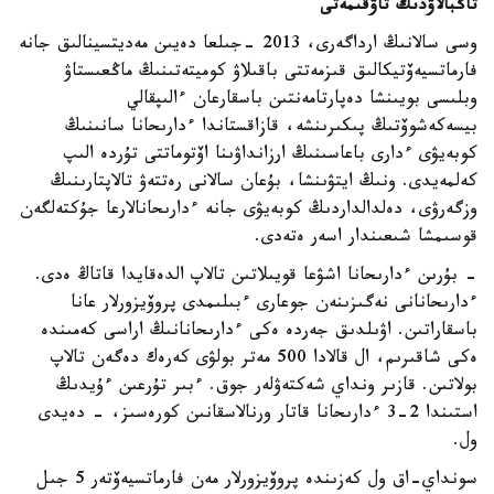
تاڭبالاۋدىڭ تاۋقىمەتى
وسى سالانىڭ ارداگەرى، 2013 -جىلعا دەيىن مەديتسينالىق جانە
فارماتسيەۆتيكالىق قىزمەتتى باقىلاۋ كوميتەتىنىڭ ماڭعىستاۋ
وبلىسى بويىنشا دەپارتامەنتىن باسقارعان ءالىپقالي
بيسەكەشوۆتىڭ پىكىرىنشە، قازاقستاندا ءدارىحانا سانىنىڭ
كوبەيۋى ءدارى باعاسىنىڭ ارزانداۋىنا اۆتوماتتى تۇردە الىپ
كەلمەيدى. ونىڭ ايتۋىنشا، بۇعان سالانى رەتتەۋ تالاپتارىنىڭ
وزگەرۋى، دەلدالداردىڭ كوبەيۋى جانە ءدارىحانالارعا جۇكتەلگەن
قوسىمشا شىعىندار اسەر ەتەدى.
- بۇرىن ءدارىحانا اشۋعا قويىلاتىن تالاپ الدەقايدا قاتاڭ ەدى.
ءدارىحانانى نەگىزىنەن جوعارى ءبىلىمدى پروۆيزورلار عانا
باسقاراتىن. اۋىلدىق جەردە ەكى ءدارىحانانىڭ اراسى كەمىندە
ەكى شاقىرىم، ال قالادا 500 مەتر بولۋى كەرەك دەگەن تالاپ
بولاتىن. قازىر ونداي شەكتەۋلەر جوق. ءبىر تۇرعىن ءۇيدىڭ
استىندا 2-3 ءدارىحانا قاتار ورنالاسقانىن كورەسىز، - دەيدى
ول.
سونداي-اق ول كەزىندە پروۆيزورلار مەن فارماتسيەۆتەر 5 جىل