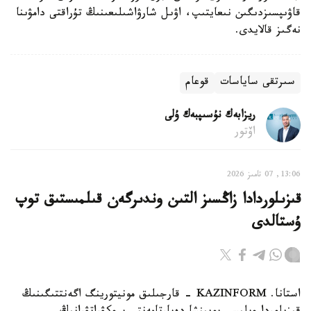
قاۋىپسىزدىگىن نىعايتىپ، اۋىل شارۋاشىلىعىنىڭ تۇراقتى دامۋىنا
نەگىز قالايدى.
سىرتقى ساياسات
قوعام
ريزابەك نۇسىپبەك ۇلى
اۆتور
13:06, 07 تامىز 2026
قىزىلوردادا زاڭسىز التىن وندىرگەن قىلمىستىق توپ
ۇستالدى
استانا. KAZINFORM - قارجىلىق مونيتورينگ اگەنتتىگىنىڭ