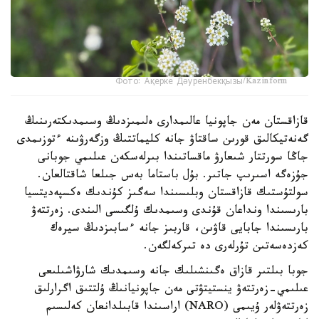
Фото: Ақерке Дәуренбекқызы/Kazinform
قازاقستان مەن جاپونيا عالىمدارى ەلىمىزدىڭ وسىمدىكتەرىنىڭ
گەنەتيكالىق قورىن ساقتاۋ جانە كليماتتىڭ وزگەرۋىنە ءتوزىمدى
جاڭا سورتتار شىعارۋ ماقساتىندا بىرلەسكەن عىلىمي جوبانى
جۇزەگە اسىرىپ جاتىر. بۇل باستاما بەس جىلعا شاقتالعان.
سولتۇستىك قازاقستان وبلىسىندا سەگىز كۇندىك ەكسپەديتسيا
بارىسىندا ونداعان قۇندى وسىمدىك ۇلگىسى الىندى. زەرتتەۋ
بارىسىندا جابايى قاۋىن، قاربىز جانە ءسابىزدىڭ سيرەك
كەزدەسەتىن تۇرلەرى دە تىركەلگەن.
جوبا بىلتىر قازاق ەگىنشىلىك جانە وسىمدىك شارۋاشىلىعى
عىلىمي-زەرتتەۋ ينستيتۋتى مەن جاپونيانىڭ ۇلتتىق اگرارلىق
زەرتتەۋلەر ۇيىمى (NARO) اراسىندا قابىلدانعان كەلىسىم