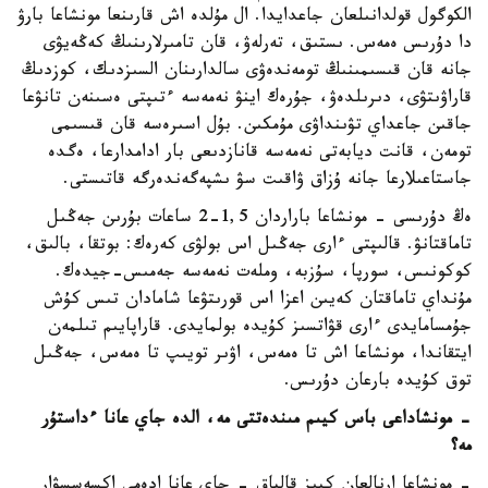
الكوگول قولدانىلعان جاعدايدا. ال مۇلدە اش قارىنعا مونشاعا بارۋ
دا دۇرىس ەمەس. ىستىق، تەرلەۋ، قان تامىرلارىنىڭ كەڭەيۋى
جانە قان قىسىمىنىڭ تومەندەۋى سالدارىنان السىزدىك، كوزدىڭ
قاراۋىتۋى، دىرىلدەۋ، جۇرەك اينۋ نەمەسە ءتىپتى ەسىنەن تانۋعا
جاقىن جاعداي تۋىنداۋى مۇمكىن. بۇل اسىرەسە قان قىسىمى
تومەن، قانت ديابەتى نەمەسە قانازدىعى بار ادامدارعا، ەگدە
جاستاعىلارعا جانە ۇزاق ۋاقىت سۋ ىشپەگەندەرگە قاتىستى.
ەڭ دۇرىسى - مونشاعا باراردان 1,5-2 ساعات بۇرىن جەڭىل
تاماقتانۋ. قالىپتى ءارى جەڭىل اس بولۋى كەرەك: بوتقا، بالىق،
كوكونىس، سورپا، سۇزبە، وملەت نەمەسە جەمىس-جيدەك.
مۇنداي تاماقتان كەيىن اعزا اس قورىتۋعا شامادان تىس كۇش
جۇمسامايدى ءارى قۋاتسىز كۇيدە بولمايدى. قاراپايىم تىلمەن
ايتقاندا، مونشاعا اش تا ەمەس، اۋىر تويىپ تا ەمەس، جەڭىل
توق كۇيدە بارعان دۇرىس.
- مونشاداعى باس كيىم مىندەتتى مە، الدە جاي عانا ءداستۇر
مە؟
- مونشاعا ارنالعان كيىز قالپاق - جاي عانا ادەمى اكسەسسۋار