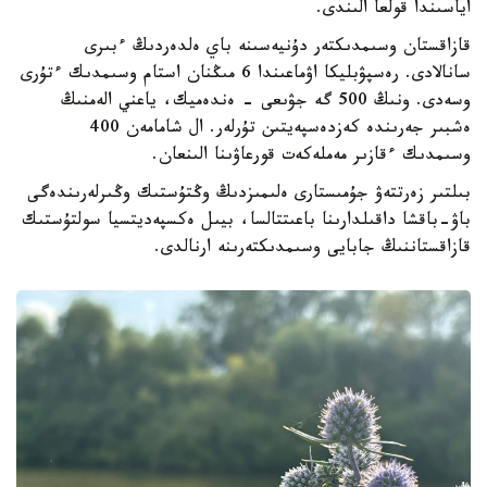
اياسىندا قولعا الىندى.
قازاقستان وسىمدىكتەر دۇنيەسىنە باي ەلدەردىڭ ءبىرى
سانالادى. رەسپۋبليكا اۋماعىندا 6 مىڭنان استام وسىمدىك ءتۇرى
وسەدى. ونىڭ 500 گە جۋىعى - ەندەميك، ياعني الەمنىڭ
ەشبىر جەرىندە كەزدەسپەيتىن تۇرلەر. ال شامامەن 400
وسىمدىك ءقازىر مەملەكەت قورعاۋىنا الىنعان.
بىلتىر زەرتتەۋ جۇمىستارى ەلىمىزدىڭ وڭتۇستىك وڭىرلەرىندەگى
باۋ-باقشا داقىلدارىنا باعىتتالسا، بيىل ەكسپەديتسيا سولتۇستىك
قازاقستاننىڭ جابايى وسىمدىكتەرىنە ارنالدى.