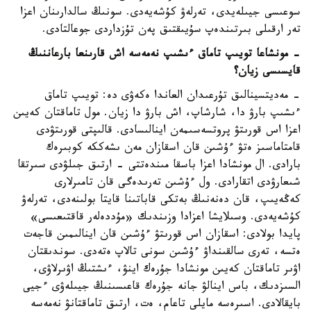
سوعىسى جيىلەيدى، تەرلەۋ كۇشەيەدى. سونىڭ سالدارىنان اعزا
تەر ارقىلى بىرتىندەپ سۇيىقتىق پەن تۇزداردى جوعالتادى.
- مونشاعا تويىپ تاماق ءىشىپ نەمەسە اش قارىنعا بارعاننىڭ
قايسىسى زيان؟
- مەديتسينالىق تۇرعىدان العاندا ەكەۋى دە: تويىپ تاماق
ءىشىپ بارۋ دا، شارشاپ، اش بارۋ دا زيان. مول تاماقتان كەيىن
اعزا اس قورىتۋ پروتسەسىمەن اينالىسادى. قالىپتى قورىتۋدى
قامتاماسىز ەتۋ ءۇشىن قان اسقازان مەن ىشەككە كوبىرەك
بارادى. ال مونشادا اعزا باسقا مىندەتتى - ارتىق جىلۋدى سىرتقا
شىعارۋدى اتقارادى. ول ءۇشىن تەرىدەگى قان تامىرلارى
كەڭەيىپ، قان دەنەنىڭ بەتكى قاباتىنا قايتا بولىنەدى، تەرلەۋ
كۇشەيەدى. وسىلايشا اعزادا وزىندىك «مۇددەلەر قاقتىعىسى»
پايدا بولادى: اسقازان اس قورىتۋ ءۇشىن قان اينالىمىن قاجەت
ەتسە، تەرى سالقىنداۋ ءۇشىن سونى تالاپ ەتەدى. سوندىقتان
اۋىر تاماقتان كەيىن مونشادا جۇرەك اينۋ، ءىشتىڭ اۋىرلاۋى،
السىزدىك، باس اينالۋ جانە جۇرەك قاعىسىنىڭ جيىلەۋى ءجيى
بايقالادى. اسىرەسە مايلى تاعام، ەت، ارتىق تاماقتانۋ نەمەسە