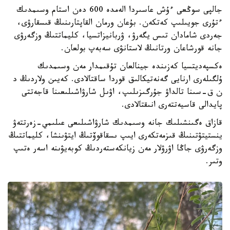
جالپى سوڭعى ءۇش عاسىردا الەمدە 600 دەن استام وسىمدىك
ءتۇرى جويىلىپ كەتكەن. بۇعان ورمان القاپتارىنىڭ قىسقارۋى،
جەردى شامادان تىس يگەرۋ، ۋربانيزاتسيا، كليماتتىڭ وزگەرۋى
جانە قورشاعان ورتانىڭ لاستانۋى سەبەپ بولعان.
ەكسپەديتسيا كەزىندە جينالعان تۇقىمدار مەن وسىمدىك
ۇلگىلەرى ارنايى گەنەتيكالىق قوردا ساقتالادى. كەيىن ولاردىڭ د
ن ق-سىنا تالداۋ جۇرگىزىلىپ، اۋىل شارۋاشىلىعىنا قاجەتتى
پايدالى قاسيەتتەرى انىقتالادى.
قازاق ەگىنشىلىك جانە وسىمدىك شارۋاشىلىعى عىلىمي-زەرتتەۋ
ينستيتۋتىنىڭ قىزمەتكەرى ايىپ ىسقاقوۆتىڭ ايتۋىنشا، كليماتتىڭ
وزگەرۋى جاڭا اۋرۋلار مەن زيانكەستەردىڭ كوبەيۋىنە اسەر ەتىپ
وتىر.