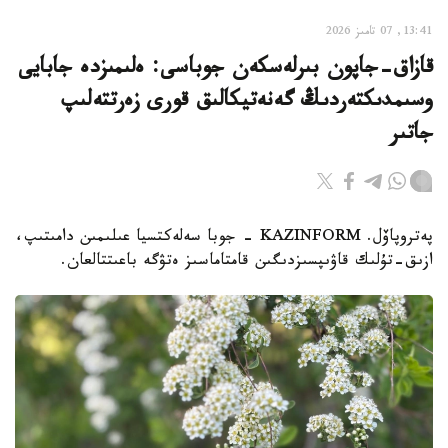
13:41, 07 تامىز 2026
قازاق-جاپون بىرلەسكەن جوباسى: ەلىمىزدە جابايى
وسىمدىكتەردىڭ گەنەتيكالىق قورى زەرتتەلىپ
جاتىر
پەتروپاۆل. KAZINFORM - جوبا سەلەكتسيا عىلىمىن دامىتىپ،
ازىق-تۇلىك قاۋىپسىزدىگىن قامتاماسىز ەتۋگە باعىتتالعان.