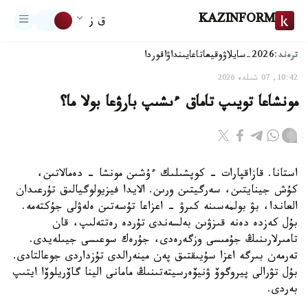
KAZINFORM
ق ز
ترەند:
2026-سايلاۋ
وقيعا
تاعايىنداۋ
اقوردا
10:42, 07 شىلدە 2026
مونشاعا تويىپ تاماق ءىشىپ بارۋعا بولا ما؟
استانا. قازاقپارات - كوپشىلىك ءۇشىن مونشا - دەمالاتىن،
كۇش جينايتىن، سەرگيتىن ورىن. الايدا فيزيولوگيالىق تۇرعىدان
العاندا، بۋ بولمەسىنە كىرۋ - اعزاعا تۇسەتىن ەلەۋلى جۇكتەمە.
بۇل كەزدە دەنە قىزۋىن بەلسەندى تۇردە رەتتەلىپ، قان
تامىرلارىنىڭ جۇمىسى وزگەرەدى، جۇرەك سوعىسى جيىلەيدى.
تەرمەن بىرگە اعزا سۇيىقتىق پەن مينەرالدى تۇزداردى جوعالتادى.
بۇل تۋرالى پيروگوۆ ۋنيۆەرسيتەتىنىڭ مامانى الينا گاۆريلوۆا ايتىپ
بەردى.