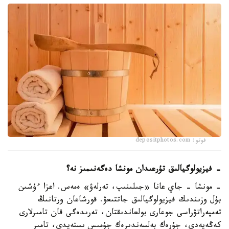
فوتو: depositphotos.com
- فيزيولوگيالىق تۇرعىدان مونشا دەگەنىمىز نە؟
- مونشا - جاي عانا «جىلىنىپ، تەرلەۋ» ەمەس. اعزا ءۇشىن
بۇل وزىندىك فيزيولوگيالىق جاتتىعۋ. قورشاعان ورتانىڭ
تەمپەراتۋراسى جوعارى بولعاندىقتان، تەرىدەگى قان تامىرلارى
كەڭەيەدى، جۇرەك بەلسەندىرەك جۇمىس ىستەيدى، تامىر