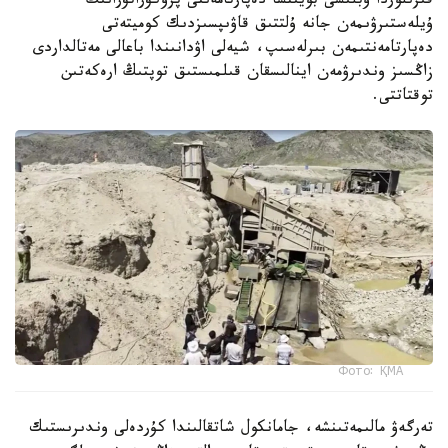
قىزىلوردا وبلىسى بويىنشا دەپارتامەنتى پروكۋراتۋرانىڭ
ۇيلەستىرۋىمەن جانە ۇلتتىق قاۋىپسىزدىك كوميتەتى
دەپارتامەنتىمەن بىرلەسىپ، شيەلى اۋدانىندا باعالى مەتالداردى
زاڭسىز وندىرۋمەن اينالىسقان قىلمىستىق توپتىڭ ارەكەتىن
توقتاتتى.
Фото: ҚМА
تەرگەۋ مالىمەتىنشە، جامانكول شاتقالىندا كۇردەلى وندىرىستىك