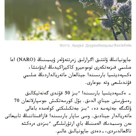
Фото: Ақерке Дәуренбекқызы/Kazinform
جاپونيانىڭ ۇلتتىق اگرارلىق زەرتتەۋلەر ۇيىمىنىڭ (NARO) اعا
عىلىمي قىزمەتكەرى توموحيرو كاكيزاكيدىڭ ايتۋىنشا،
ەكسپەديتسيا بارىسىندا جينالعان ماتەريالداردىڭ عىلىمي
قۇندىلىعى وتە جوعارى.
- ەكسپەديتسيا بارىسىندا ءبىز 50 قۇندى گەنەتيكالىق
رەسۋرستى جيناي الدىق. بۇل كورسەتكىش جوسپارلانعان 70
ۇلگىگە جەتپەسە دە، ءبىز جەتكىلىكتى كولەمدە باعالى
ماتەريالدار جينادىق. وسى ساپار بارىسىندا قازاقستاننىڭ تابيعاتى
مەن وسىمدىك الەمىنىڭ باي ارتۇرلىلىگى ءبىزدى ەرەكشە
تاڭعالدىردى،-دەدى جاپونيالىق عالىم.