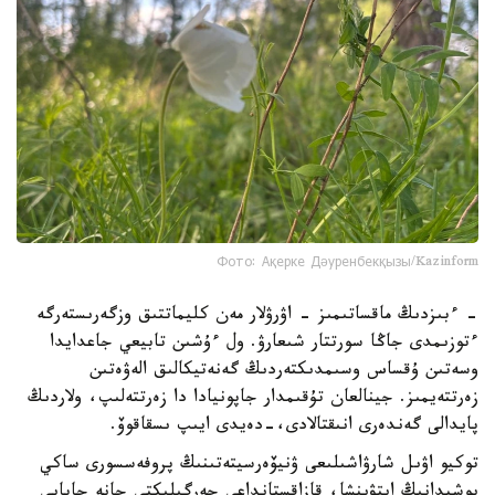
Фото: Ақерке Дәуренбекқызы/Kazinform
- ءبىزدىڭ ماقساتىمىز - اۋرۋلار مەن كليماتتىق وزگەرىستەرگە
ءتوزىمدى جاڭا سورتتار شىعارۋ. ول ءۇشىن تابيعي جاعدايدا
وسەتىن ۇقساس وسىمدىكتەردىڭ گەنەتيكالىق الەۋەتىن
زەرتتەيمىز. جينالعان تۇقىمدار جاپونيادا دا زەرتتەلىپ، ولاردىڭ
پايدالى گەندەرى انىقتالادى،-دەيدى ايىپ ىسقاقوۆ.
توكيو اۋىل شارۋاشىلىعى ۋنيۆەرسيتەتىنىڭ پروفەسسورى ساكي
يوشيدانىڭ ايتۋىنشا، قازاقستانداعى جەرگىلىكتى جانە جابايى