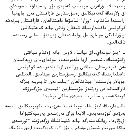
وسىمدىك تۇرلەرىن جويىلىپ كەتپەي تۇرىپ جيناۋعا، سونداي-
اق ولاردىڭ گەنەتيكالىق رەسۋرستارىن قازاقستان مەن جاپونيا
اراسىندا ساقتاپ، ءوزارا الماسۋعا باعىتتالعان. قازاقستان بىرنەشە
كوكونىس داقىلدارىنىڭ شىققان وتانى جانە گەنەتيكالىق
ارتۇرلىلىگى جوعارى ەل بولعاندىقتان زەرتتەۋ نىسانى رەتىندە
تاڭدالدى.
- ءبىز سونداي-اق ميانما، لاوس جانە ۆەتنام سياقتى
وڭتۇستىك-شىعىس ازيا ەلدەرىندە، سونداي-اق وزبەكستان
مەن قىرعىزستان سياقتى ورتالىق ازيا ەلدەرىندە كوكونىس
داقىلدارىنىڭ گەنەتيكالىق رەسۋرستارىن جينادىق. الدىڭعى
جوبالار بارىسىندا جيناقتالعان ءبىلىم مەن تاجىريبە بىزگە
قازاقستانداعى زەرتتەۋ جۇمىستارىن ءتيىمدى جۇرگىزۋگە
كومەكتەسىپ جاتىر،- دەيدى ساكي يوشيدا.
عالىمداردىڭ ايتۋىنشا، جوبا قىسقا مەرزىمدە ەكونوميكالىق ناتيجە
بەرۋدى كوزدەمەيدى. الايدا ۇزاق مەرزىمدى پەرسپەكتيۆادا
اۋرۋلارعا، زيانكەستەرگە جانە كليماتتىڭ وزگەرۋىنە ءتوزىمدى
جاڭا سورتتار شىعۋى مۇمكىن. بۇل ءوز كەزەگىندە ازىق-تۇلىك