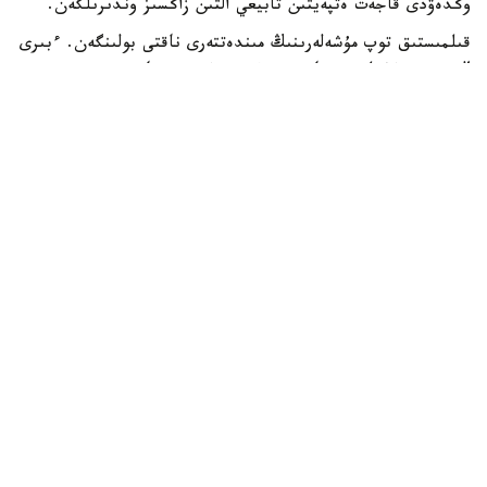
وڭدەۋدى قاجەت ەتپەيتىن تابيعي التىن زاڭسىز وندىرىلگەن.
قىلمىستىق توپ مۇشەلەرىنىڭ مىندەتتەرى ناقتى بولىنگەن. ءبىرى
التىن ىزدەۋشىلەردى تارتىپ، ءوندىرۋ جۇمىستارىن
ۇيىمداستىرسا، ەندى ءبىرى التىندى تاسىمالداۋ مەن ساتۋعا
جاۋاپ بەرگەن. قالعاندارى قاۋىپسىزدىكتى قامتاماسىز ەتىپ
وتىرعان.
«زاڭسىز ارەكەتتى جاسىرۋ ءۇشىن اۋماقتىڭ اينالاسىنا
باقىلاۋشىلار قويىلىپ، موتوتسيكل مىنگەن ادامدار ماڭايدى
تورۋىلداعان. ولار بوگدە ادامداردىڭ نەمەسە مەملەكەتتىك
ورگاندار قىزمەتكەرلەرىنىڭ كەلگەنىن الدىن الا ەسكەرتىپ
وتىرعان. وندىرىلگەن التىن الماتى قالاسىنا جەتكىزىلىپ،
ساتۋدان تۇسكەن قاراجات توپ مۇشەلەرىنىڭ اراسىندا
بولىنگەن»، - دەپ مالىمدەدى اگەنتتىك.
ءتىنتۋ بارىسىندا قۇرامىندا التىنى بار 500 گرامنان استام
شيكىزات، ەكى ارنايى تەحنيكا، 12 مەتالل ىزدەگىش جانە التى
اۆتوكولىك تاركىلەندى. سونداي-اق ەكى پنيەۆماتيكالىق تاپانشا
مەن ءبىر تەگىس ۇڭعىلى مىلتىق تابىلدى.