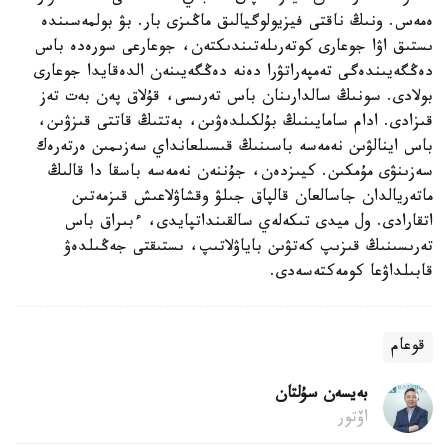
ەمەس. ونىڭ ناقتى فيزيولوگيالىق ماڭىزى بار. بۋ بولمەسىندە
ىستىق اۋا جوعارى كوتەرىلەتىندىكتەن، جوعارعى سورەدە باس
دەڭگەيىندەگى تەمپەراتۋرا دەنە دەڭگەيىنەن الدەقايدا جوعارى
بولادى. سونىڭ سالدارىنان باس تەرىسى، قۇلاق پەن بەت تەز
قىزادى. ادام سامايىنىڭ بۇلكىلدەۋىن، بەتتىڭ قاتتى قىزۋىن،
باس اينالۋىن نەمەسە باسىنىڭ قىسىلعانداي سەزىمىن ەرتەرەك
سەزىنۋى مۇمكىن. كيىزدەن، جۇننەن نەمەسە باسقا دا قالىڭ
ماتەريالدان جاسالعان قالپاق جىلۋ وقشاۋلاعىش قىزمەتىن
اتقارادى. ول ميدى تىكەلەي سالقىنداتپايدى، ءبىراق باس
تەرىسىنىڭ قىزىپ كەتۋىن باياۋلاتىپ، ىستىقتى جەڭىلدەۋ
قابىلداۋعا كومەكتەسەدى.
قوعام
بەيسەن سۇلتان
اۆتور