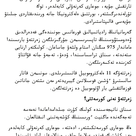
تارتقىش جۇيە، جوعارى كەرنەۋلى كابەلدەر، توك
تۇرلەندىرگىشتەر، بورتتىق ەلەكترونيكا جانە ورىندىقتاردى جىلىتۋ
جۇيەسى قالىپتاستىرادى.
گەرمانيانىڭ رادياتسيالىق قورعانىس جونىندەگى فەدەرالدىق
ۆەدومستۆوسىنىڭ تاپسىرىسىمەن جۇرگىزىلگەن زەرتتەۋ بارىسىندا
ماماندار 975 مىڭنان استام ولشەۋ جاساعان. كولىكتەر ارنايى
ستەندتە، سىناق تراسساسىندا، ۇدەۋ، تەجەۋ جانە قۋاتتاۋ
كەزىندە تەكسەرىلگەن.
زەرتتەۋگە 11 ەلەكتروموبيل قاتىستىرىلدى. سونىمەن قاتار
سالىستىرۋ ءۇشىن قوسىلاتىن گيبريدتەر مەن ىشتەن جاناتىن
قوزعالتقىشى بار اۆتوموبيل دە زەرتتەلگەن.
زەرتتەۋ نەنى كورسەتتى؟
سىناق ناتيجەسىندە كولىك كۇرت جىلدامداعاندا نەمەسە
تەجەگەندە ماگنيت ءورىسىنىڭ كۇشەيەتىنى انىقتالعان.
ەڭ جوعارى كورسەتكىشتەر، ادەتتە، جوعارى كەرنەۋلى كابەلدەر