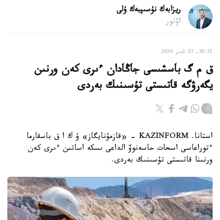
ريزابەك نۇسىپبەك ۇلى
اۆتور
20:31, 07 تامىز 2026
ق م گ باسشىسى جاڭادان ءىرى كەن ورنىن
يگەرۋگە قاتىستى تۇسىنىك بەردى
استانا. KAZINFORM - «قازمۇنايگاز» ۇ ك ا ق باسقارما
ءتوراعاسى اسحات حاسەنوۆ الداعى ىسكە اساتىن ءىرى كەن
ورنىنا قاتىستى تۇسىنىك بەردى.