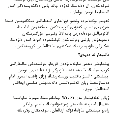
مەن كۇشتىك قوندىرعىلارعا جاقىن ورنالاسقان اياق تۇسىندا
تىركەلگەن. ال دەنەنىڭ كەۋدە جانە باس دەڭگەيىندەگى اسەر
الدەقايدا تومەن بولعان.
كەيبىر نۇكتەلەردە ولشەۋ قۇرالدارى انىقتامالىق دەڭگەيدەن قىسقا
مەرزىمدى اسىپ كەتۋدى كورسەتكەن. دەگەنمەن ادامنىڭ
اناتوميالىق مودەلدەرىن پايدالانا وتىرىپ جۇرگىزىلگەن
ەسەپتەۋلەر بارلىق زەرتتەلگەن كولىكتەردە اعزاعا اسەر ەتۋدىڭ
نەگىزگى قاۋىپسىزدىك شەكتەرى ساقتالعانىن كورسەتكەن.
عالىمدار نە دەيدى؟
يونداۋشى ەمەس ساۋلەلەنۋدەن قورعاۋ جونىندەگى حالىقارالىق
كوميسسيانىڭ مالىمەتىنشە، قازىرگى ۋاقىتقا دەيىن تومەن
جيىلىكتى ءالسىز ماگنيت ورىستەرىنىڭ ۇزاق ۋاقىت اسەرى ادام
دەنساۋلىعىنا زيان كەلتىرەتىنىن دالەلدەيتىن عىلىمي ايعاقتار
انىقتالعان جوق.
ۇيالى تەلەفوندار مەن Wi-Fi جەلىلەرىنىڭ سپەرما ساپاسىنا
ىقتيمال اسەرىنە قاتىستى زەرتتەۋلەردىڭ باسىم بولىگى
راديوجيىلىكتى ساۋلەلەنۋگە ارنالعان. سوندىقتان ولاردىڭ