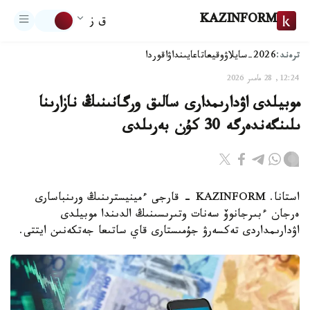
KAZINFORM
ق ز
ترەند:
2026-سايلاۋ
وقيعا
تاعايىنداۋ
اقوردا
12:24, 28 مامىر 2026
موبيلدى اۋدارىمدارى سالىق ورگانىنىڭ نازارىنا
ىلىنگەندەرگە 30 كۇن بەرىلدى
استانا. KAZINFORM - قارجى ءمينيسترىنىڭ ورىنباسارى
ەرجان ءبىرجانوۆ سەنات وتىرىسىنىڭ الدىندا موبيلدى
اۋدارىمداردى تەكسەرۋ جۇمىستارى قاي ساتىعا جەتكەنىن ايتتى.