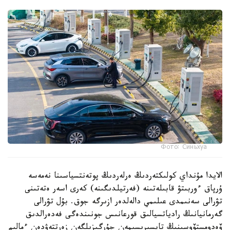
Фото: Синьхуа
الايدا مۇنداي كولىكتەردىڭ ەرلەردىڭ پوتەنتسياسىنا نەمەسە
ۇرپاق ءوربىتۋ قابىلەتىنە (فەرتيلدىگىنە) كەرى اسەر ەتەتىنى
تۋرالى سەنىمدى عىلىمي دالەلدەر ازىرگە جوق. بۇل تۋرالى
گەرمانيانىڭ رادياتسيالىق قورعانىس جونىندەگى فەدەرالدىق
ۆەدومستۆوسىنىڭ تاپسىرىسىمەن جۇرگىزىلگەن زەرتتەۋدەن ءمالىم