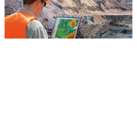
Фото: Kazinform
- «قازمۇنايگاز» گەولوگيالىق بارلاۋدىڭ ۇلكەن باعدارلاماسىن
قابىلدادى. 2026-2030 -جىلدارى اۋقىمدى ءىس-شارالار
جوسپارلانعان. وسى رەتتە 26 ۇڭعىمانى بۇرعىلاۋ قاراستىرىلعان.
ءبىرقاتار ۋچاسكەدە سەيسميكالىق بارلاۋ قامتىلادى، ونىڭ
اراسىندا جىلىوي ۋچاسكەسى دە بار، - دەدى اسحات حاسەنوۆ
«سامۇرىق-قازىنا» قورى قوعامدىق كەڭەسىنىڭ وتىرىسىنان
كەيىن تىلشىلەر سۇراعىنا جاۋاپ بەرە وتىرىپ.