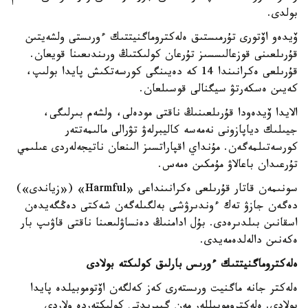
بولدى.
ۆيدەو اۆتورى تۇرمىستىق ەلەكتروماگنيتتىك ءورىستى ولشەيتىن
قۇرىلعىنى قوزعالىسسىز تۇرعان كولىكتىڭ ورىندىعىنا قويعان.
قۇرىلعى ەكرانىندا 14 كە دەيىنگى كورسەتكىش پايدا بولىپ،
كەيىن ەسكەرتۋ سيگنالى قوسىلعان.
الايدا ۆيدەودا قۇرىلعىنىڭ ناقتى مودەلى، ولشەم بىرلىگى،
جيىلىك دياپازونى نەمەسە كاليبرلەۋ تۋرالى مالىمەتتەر
كورسەتىلمەگەن. مۇنداي اقپاراتسىز الىنعان ناتيجەلەردى عىلىمي
تۇرعىدان باعالاۋ مۇمكىن ەمەس.
سونىمەن قاتار قۇرىلعى ەكرانىنداعى «Harmful» («زياندى»)
دەگەن جازۋ تەك ءوندىرۋشى بەلگىلەگەن شەكتى دەڭگەيدەن
اسقانىن بىلدىرەدى. بۇل ادامنىڭ دەنساۋلىعىنا ناقتى قاۋىپ بار
ەكەنىن دالەلدەمەيدى.
ەلەكتروماگنيتتىك ءورىس بارلىق كولىكتە بولادى
ەلەكتر جانە ماگنيت ورىستەرى كەز كەلگەن اۆتوموبيلدە پايدا
بولادى. ەلەكتروموبيللەر مەن گيبريدتى كولىكتەردە ولاردى