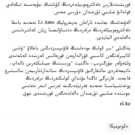
قورىتىندىلارىن ەلەكتروموبيلدەردىڭ كۇشتىك جۇيەسىنە تىكەلەي
قولدانۋ عىلىمي تۇرعىدان دۇرىس ەمەس.
الەۋمەتتىك جەلىدە تاراعان بەينەروليك Li Auto نەمەسە باسقا
ەلەكتروموبيللەردىڭ ەرلەردىڭ دەنساۋلىعىنا زيان كەلتىرەتىنىن
دالەلدەي المايدى.
بەلگىلى ءبىر كولىك مودەلىنىڭ قاۋىپسىزدىگىن باعالاۋ ءۇشىن
كاليبرلەنگەن كاسىبي قۇرالدارمەن قوزعالىس كەزىندە كەشەندى
ولشەۋلەر جۇرگىزىپ، ماگنيت ءورىسىنىڭ جيىلىكتەرىن تالداپ،
ناتيجەلەردى حالىقارالىق قاۋىپسىزدىك ستاندارتتارىمەن سالىستىرۋ
قاجەت. قازىرگى تاڭدا مۇنداي كولىكتەردىڭ ەرلەردىڭ
پوتەنتسياسىنا نەمەسە فەرتيلدىگىنە تەرىس اسەر ەتەتىنى
جونىندە عىلىمي تۇرعىدان دالەلدەنگەن قورىتىندى جوق.
el.kz
ەكونوميكا