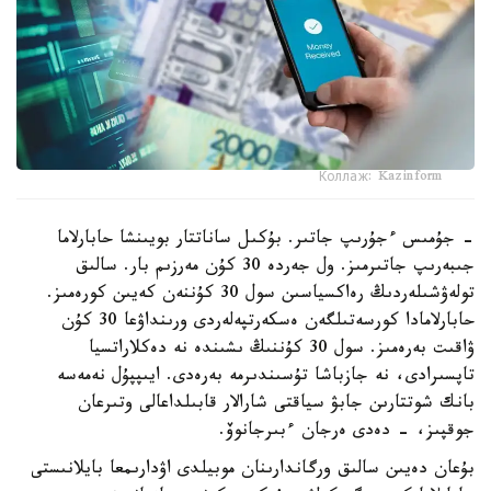
Коллаж: Kazinform
- جۇمىس ءجۇرىپ جاتىر. بۇكىل ساناتتار بويىنشا حابارلاما
جىبەرىپ جاتىرمىز. ول جەردە 30 كۇن مەرزىم بار. سالىق
تولەۋشىلەردىڭ رەاكسياسىن سول 30 كۇننەن كەيىن كورەمىز.
حابارلامادا كورسەتىلگەن ەسكەرتپەلەردى ورىنداۋعا 30 كۇن
ۋاقىت بەرەمىز. سول 30 كۇننىڭ ىشىندە نە دەكلاراتسيا
تاپسىرادى، نە جازباشا تۇسىندىرمە بەرەدى. ايىپپۇل نەمەسە
بانك شوتتارىن جابۋ سياقتى شارالار قابىلداعالى وتىرعان
جوقپىز، - دەدى ەرجان ءبىرجانوۆ.
بۇعان دەيىن سالىق ورگاندارىنان موبيلدى اۋدارىمعا بايلانىستى