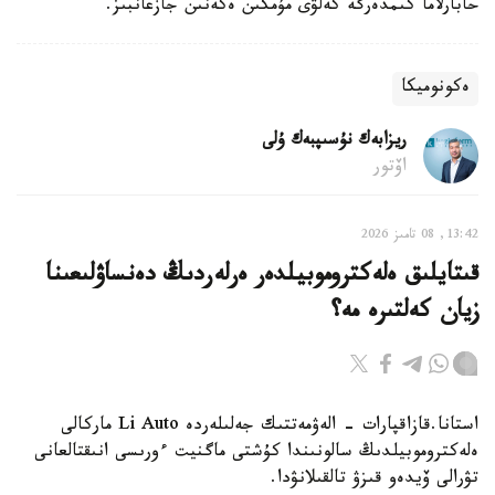
حابارلاما كىمدەرگە كەلۋى مۇمكىن ەكەنىن جازعانبىز.
ەكونوميكا
ريزابەك نۇسىپبەك ۇلى
اۆتور
13:42, 08 تامىز 2026
قىتايلىق ەلەكتروموبيلدەر ەرلەردىڭ دەنساۋلىعىنا
زيان كەلتىرە مە؟
استانا.قازاقپارات - الەۋمەتتىك جەلىلەردە Li Auto ماركالى
ەلەكتروموبيلدىڭ سالونىندا كۇشتى ماگنيت ءورىسى انىقتالعانى
تۋرالى ۆيدەو قىزۋ تالقىلانۋدا.