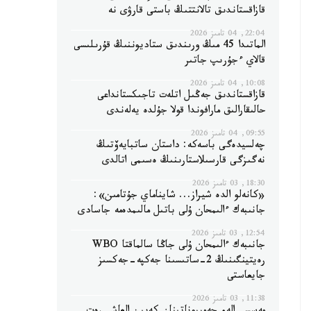
قازاقستاندىق تالانتتىڭ باستى قارۋى نە
22:04, 04 تامىز 2026
الماتىدا 45 مىڭ ورىندىق ستاديوننىڭ قۇرىلىسى
قالاي ءجۇرىپ جاتىر
10:08, 04 تامىز 2026
قازاقستاندىق جەڭىل اتلەت تاجىكستانداعى
حالىقارالىق مارافوندا قولا جۇلدە يەلەندى
09:55, 04 تامىز 2026
چەلسيدەگى باسەكە: داستان ساتبايەۆتىڭ
نەگىزگى قارسىلاستارىنىڭ ەسىمى اتالدى
18:30, 03 تامىز 2026
«كانەلو الدە شيراز... شايناماي جۇتامىن»:
جانىبەك ءالىمحان ۇلى باتىل مالىمدەمە جاسادى
12:54, 03 تامىز 2026
جانىبەك ءالىمحان ۇلى جاڭا سالماقتا WBO
رەيتينگىنىڭ 2-ساتىسىنا جەكپە-جەكسىز
جايعاستى
11:38, 03 تامىز 2026