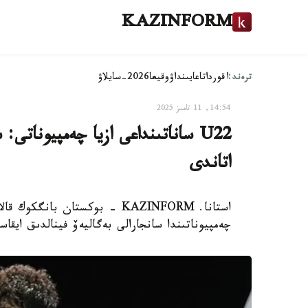
KAZINFORM
ترەند:
اقوردا
تاعايىنداۋ
وقيعا
2026-سايلاۋ
14:54, 11 تامىز 2025
U22 ساناتىنداعى ازيا چەمپيوناتى
اتاندى
چەمپيوناتىندا سانجارالى بەگاليەۆ فينالدىق ايقا