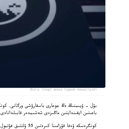
Фото: Спорт және туризм министрлігі
بۇل - ۇيىمنىڭ ەڭ جوعارى باسقارۋشى ورگانى. كونگر
باعىتىن ايقىندايتىن ماڭىزدى شەشىمدەر قابىلدانادى.
كونگرەسكە ۋەفا قۇرامى