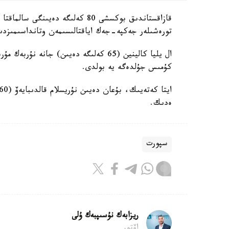
قازاقستاندىق بوكسشى 80 كەلىگە دە
تورەشىلەر جەكپە-جەك اياقتالىسىمەن وتانداسىمىزد
كۇمىس جۇلدەگە يە بولدى.
ەدىك.
سپورت
ريزابەك نۇسىپبەك ۇلى
اۆتور