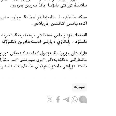
سالانىڭ تۇراقتى دامۋىنا جاڭا سەرپىن بەرەدى.
ەسكە سالساق، 4 -تامىزدا فرانسيانىڭ «
اكادەمياسىن اشاتىنىن جاريالادى.
الەمدىك فۋتبولداعى جەتەكشى برەندتەردىڭ ءبىرىنىڭ 
دامىتۋعا، زاماناۋي دايارلىق ادىستەمەلەرىن ەنگىزۋگە 
قازاقستان ەۋروپانىڭ فۋتبول كەڭىستىگىندەگى ءوز و
حالىقارالىق دەڭگەيدەگى ءىرى سپورتتىق ءىس-شارالا
باعىتتا تۇراقتى دامىتۋعا قولايلى جاعداي قالىپتاستىر
سپورت