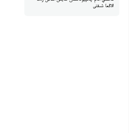
مەسسي الەم چەمپيوناتىنان كەيىن العاش رەت
الاڭعا شىقتى