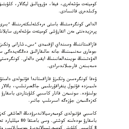
كوميتەت مۇشەلەرى، فيفا، ەۋروپالىق ليگالار، كلۋبتى
وكىلدەرى قاتىسادى.
الداعى كونگرەستىڭ باستى ەرەكشەلىكتەرىنىڭ ءبىرى 
پرەزيدەنتى مەن اتقارۋشى كوميتەت مۇشەلەرى سايلانا
قازاقستاننىڭ وسىنداي اۋقىمدى ءىس-شارانى وتكىزۋ 
جوعارى سەنىمىنىڭ جانە حالىقارالىق دەڭگەيدەگى س
الەۋەتىنىڭ مويىندالعانىنىڭ ايقىن دالەلى. كونگرەستى
ەسەبىنەن قارجىلاندىرادى.
ۋەفا كونگرەسىن وتكىزۋ قازاقستاندا فۋتبولدى دامىت
ەلىمىزدە فۋتبول ينفراقۇرىلىمى جاڭعىرتىلىپ، بالالا
بولىنۋدە. سونىمەن قاتار كاسىبي كلۋبتاردى باسقارۋ ت
كەزەڭىمەن جۇزەگە اسىرىلىپ جاتىر.
باسقارۋ مودەلىنە 
8 كاسىبي كلۋبتى كوممەرتسيالاندىرۋ جوسپارلانىپ و