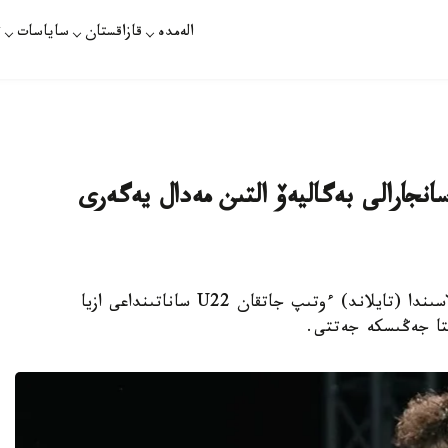
الەمدە
قازاقستان
ساياسات
ت
: سانجارالى بەگاليەۆ التىن مەدال يەگەرى
استانا. KAZINFORM - بوكستان بانگكوك قالاسىندا (تايلاند) ءوتىپ جاتقان U22 ساناتىنداعى ازيا
ستا جەڭىسكە جەتتى.