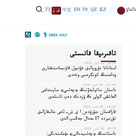
الداۋ
KZ
QZ
РУ
EN
中文
ق ز
ЎЗ
تاقىرىپقا قاتىستى
22:05, 05 تامىز 2026
استانادا ەۋروپالىق فۋتبول قاۋىمداستىقتارى
وداعىنىڭ كونگرەسى وتەدى
14:40, 05 تامىز 2026
داستان ساتپايەۆتىڭ «چەلسي» ساپىنداعى
العاشقى گولى ەڭ ۇزدىك دەپ تانىلدى
14:24, 05 تامىز 2026
قازاقستان جۇزۋدەن ا ق ش-تاعى حالىقارالىق
تۋرنيردە 17 مەدال جەڭىپ الدى
09:55, 05 تامىز 2026
داستاننىڭ «چەلسيدەگى» مۇمكىندىگى: