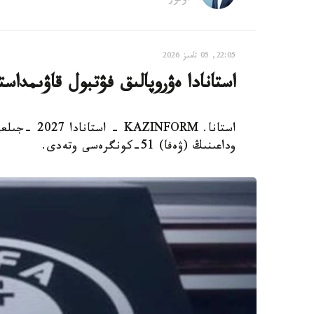
22:05, 05 تامىز 2026
استانادا ەۋروپالىق فۋتبول قاۋىمدا
وداعىنىڭ (ۋەفا) 51-كونگرەسى وتەدى.