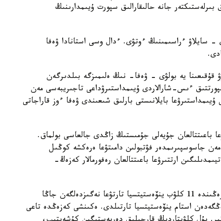
ق بىرلەستىكتەر جانە حالىقارالىق سپورت ۇيىمدارىنىڭ
- سايلاۋ ءراسىمىنىڭ ءوتۋى. ءدال وسى استانادا ۋەفا
دى.
قۇقىعىنا يە بولۋى - ۋەفا- نىڭ ەلىمىزگە بىلدىرگەن
پورتتىق ءىس-شارالاردى ۇيىمداستىرۋداعى تاجىريبەسى مەن
 ۇيىمداستىرۋعا بايلانىستى بارلىق شىعىندى ۋەفا ءوز قاراجاتى
ۋعا باعىتتالعان جۇيەلى جۇمىستىڭ زاڭدى جالعاسى بولماق.
ر مەن جاسوسپىرىمدەر فۋتبولىن دامىتۋعا ەرەكشە كوڭىل
يىمدىلىگىن ارتتىرۋعا باعىتتالعان رەفورمالار كەزەڭ-
كاسىبي فۋتبولدى كوممەرسيالاندىرۋدىڭ العاشقى كەزەڭىندە 11 كلۋب ينۆەستيتسيا تارتۋعا نەگىزدەلگەن جاڭا
كوشتى. وسى باعىتقا 80 ميلليارد تەڭگەدەن استام ينۆەستيتسيا تارتىلدى. ەكىنشى كەزەڭدە تاعى
تىر. بۇل كلۋبتاردىڭ قارجىلىق دەربەستىگىن كۇشەيتىپ،