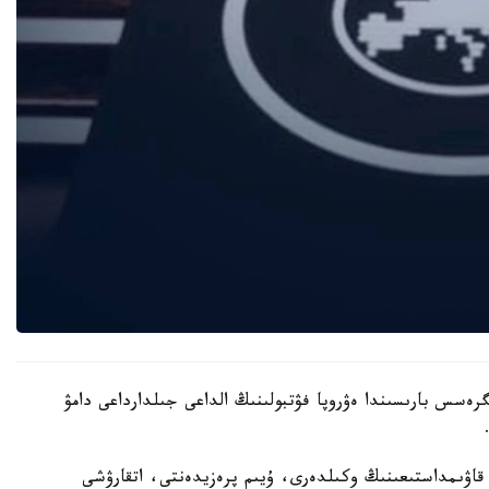
ەسس بارىسىندا ەۋروپا فۋتبولىنىڭ الداعى جىلدارداعى دامۋ
نا كىرەتىن 55 ۇلتتىق فۋتبول قاۋىمداستىعىنىڭ وكىلدەرى، ۇيىم پرەزيدەنتى، اتقارۋشى