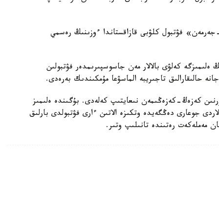
پاري سەن-جەرمەن» فۋتبول كلۋبى قازاقستاندا ءوزىنىڭ رەسمي
ەلىمىزگە كەلۋى بالالار مەن جاسوسپىرىمدەر فۋتبولىن
جانە حالىقارالىق تاجىريبە الماسۋعا مۇمكىندىك بەرەدى.
رنىن كەزەڭ-كەزەڭىمەن نىعايتىپ كەلەدى. بۇگىندە ەلىمىز
ردى جوعارى دەڭگەيدە وتكىزە الاتىن ءارى فۋتبولدى بارلىق
عان مەملەكەت رەتىندە تانىلىپ وتىر.