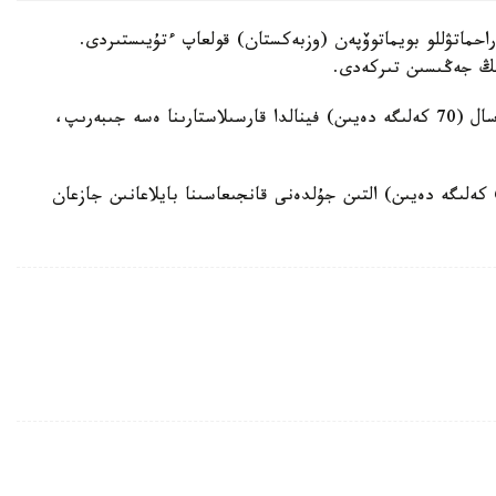
يىنگى سالماقتا راحماتۋللو بويماتوۆپەن (وزبەكستان) قولعاپ ءتۇيىستىردى.
ىڭ جەڭىسىن تىركەدى.
ال يليا كالينين (65 كەلىگە دەيىن) جانە نۇربەك مۇرسال (70 كەلىگە دەيىن) فينالدا قارسىلاستارىنا ەسە جىبەرىپ،
ايتا كەتەيىك، بۇعان دەيىن نۇريسلام قالدىبايەۆ (60 كەلىگە دەيىن) التىن جۇلدەنى قانجىعاسىنا بايلاعانىن جازعان