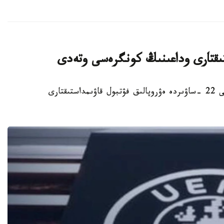
ستىقتارى وداعىنىڭ كونگرەسى وتەدى
استانا. KAZINFORM - استانادا 2027 -جىلعى 22 -ساۋىردە ەۋروپالىق فۋتبول قاۋىمداستىقتارى