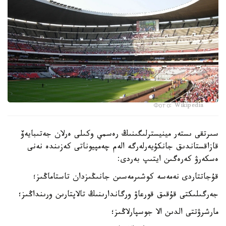
Фото: Wikipedia
سىرتقى ىستەر مينيسترلىگىنىڭ رەسمي وكىلى ەرلان جەتىبايەۆ
قازاقستاندىق جانكۇيەرلەرگە الەم چەمپيوناتى كەزىندە نەنى
ەسكەرۋ كەرەگىن ايتىپ بەردى:
قۇجاتتاردى نەمەسە كوشىرمەسىن جانىڭىزدان تاستاماڭىز؛
جەرگىلىكتى قۇقىق قورعاۋ ورگاندارىنىڭ تالاپتارىن ورىنداڭىز؛
مارشرۋتتى الدىن الا جوسپارلاڭىز؛