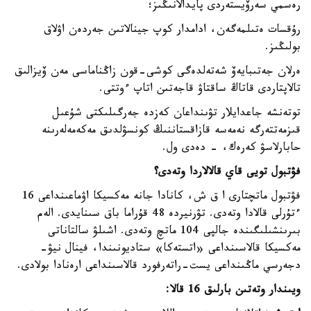
رەسمي سەرۆيستەردى پايدالانىڭىز؛
رۇقسات ەتىلمەگەن، ادامدار كوپ جينالاتىن جەردەن اۋلاق
بولىڭىز.
ەرلان جەتىبايەۆ شەتەلدەگى كوشى-قون زاڭناماسى مەن ۆيزالىق
تالاپتاردى قاتاڭ ساقتاۋ قاجەتىن اتاپ ءوتتى.
توتەنشە جاعدايلار تۋىنداعان كەزدە جەرگىلىكتى شۇعىل
قىزمەتتەرگە نەمەسە قازاقستاننىڭ كونسۋلدىق مەكەمەلەرىنە
حابارلاسۋ كەرەك، - دەدى ول.
فۋتبول تويى قاي قالالاردا وتەدى؟
فۋتبول ماتچتارى ا ق ش، كانادا جانە مەكسيكا اۋماعىنداعى 16
ءتۇرلى قالادا وتەدى. تۋرنيردە 48 قۇراما باق سىنايدى. الەم
بىرىنشىلىگىندە جالپى 104 ماتچ وتەدى. اشىلۋ سالتاناتى
مەكسيكا قالاسىنداعى «اتستەكا» ستاديونىندا، فينال نيۋ-
دجەرسي ماڭىنداعى يست-راتەرفورد قالاسىنداعى ارەنادا بولادى.
ويىندار وتەتىن بارلىق 16 قالا: