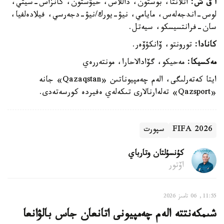
ا ق ش:
اتلانتا، بوستون، داللاس، حيۋستون، كانزاس-سيتي،
لوس-اندجەلەس، مايامي، نيۋ-يورك/نيۋ-دجەرسي، فيلادەلفيا،
سان-فرانتسيسكو، سيەتل.
كانادا:
تورونتو، ۆانكۋۆەر.
مەكسيكا:
مەحيكو، گۆادالاحارا، مونتەررەي
ايتا كەتەرلىگى، الەم چەمپيوناتىن «Qazaqstan» جانە
«Qazsport» تەلەارنالارى تىكەلەي ەفيردە كورسەتەدى.
FIFA 2026
سپورت
كۇنسۇلتان وتارباي
اۆتور
11:55, 06 تامىز 2026
شىمكەنتتە الەم چەمپيونى اتانعان جاس بالۋانعا