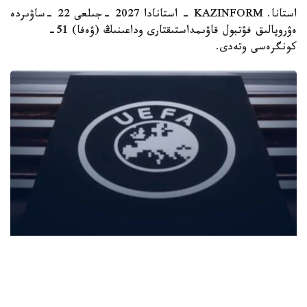
استانا. KAZINFORM - استانادا 2027 -جىلعى 22 -ساۋىردە
ەۋروپالىق فۋتبول قاۋىمداستىقتارى وداعىنىڭ (ۋەفا) 51-
كونگرەسى وتەدى.
Фото: Спорт және туризм министрлігі
بۇل - ۇيىمنىڭ ەڭ جوعارى باسقارۋشى ورگانى. كونگرەسس