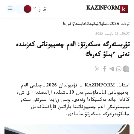
KAZINFORM
ق ز
ترەند:
2026-سايلاۋ
وقيعا
تاعايىنداۋ
اقوردا
20:57, 02 ماۋسىم 2026
تۋريستەرگە ەسكەرتۋ: الەم چەمپيوناتى كەزىندە
نەنى ءبىلۋ كەرەك
استانا. KAZINFORM - فۋتبولدان 2026-جىلعى الەم
چەمپيوناتى 11-ماۋسىم مەن 19-شىلدە ارالىعىندا ا ق ش،
كانادا جانە مەكسيكادا وتەدى. وسى ورايدا سىرتقى ىستەر
مينيسترلىگى الەم چەمپيوناتىنا باراتىن قازاقستاندىق
جانكۇيەرلەرگە ەسكەرتۋ جاسادى.