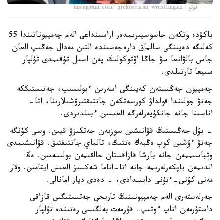
فوتو: instagram.com/ grekoroman_wrestlingkz
باكۋدە وتكەن جاسوسپىرىمدەر اراسىنداعى الەم چەمپيوناتىندا 55
كەلىگە دەيىنگى سالماق دارەجەسىندە التىن مەدال جەڭىپ العان
جاس بالۋانعا سۋ جاڭا اۆتوكولىك پەن اسىل تۇقىمدى تۇلپار
سىيعا تارتىلدى.
چەمپيون جەڭىستەن كەيىنگى اسەرىن ءبولىسىپ، جەتىستىككە
جەتۋ جولىندا قولداۋ كورسەتكەن جاتتىقتىرۋشىلارىنا، اتا-
اناسىنا جانە جانكۇيەرلەرگە العىسىن ءبىلدىردى.
- بۇل جەڭىستىڭ قۋانىشىن سوزبەن جەتكىزۋ قيىن. وسى كۇنگە
جەتۋ ءۇشىن كوپ ەڭبەك ەتتىك، تالماي جاتتىقتىق. قۋانىشىمدى
وتباسىممەن جانە بارشا قازاقستان حالقىمەن بولىسەمىن. ەڭ
الدىمەن باپكەرلەرىمە جانە اتا-اناما شەكسىز العىس ايتامىن. ولار
مەنى كۇنى-ءتۇنى دايىندادى، - دەدى ديار امانالى.
جەرلەستەرى الەم چەمپيونىنىڭ تاريحي جەتىستىگىن قازاقى
داستۇرمەن اتاپ ءوتىپ، قۇرمەت بەلگىسى رەتىندە تۇلپار