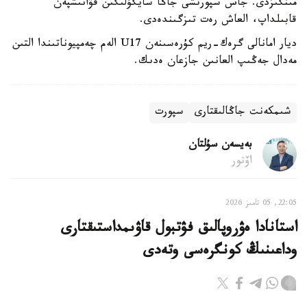
مىنگىزدى. جاس سپورتشى جاڭا سايگۇلىگىن قۋانىشپەن
قابىلداپ، العاش رەت تىزگىندەدى.
ديار امانالى گرەك-ريم كۇرەسىنەن U17 الەم چەمپيوناتىندا التىن
مەدال جەڭىپ العانىن جازعان ەدىك.
شىمكەنت جاڭالىقتارى
سپورت
بەيسەن سۇلتان
اۆتور
22:05, 05 تامىز 2026
استانادا ەۋروپالىق فۋتبول قاۋىمداستىقتارى
وداعىنىڭ كونگرەسى وتەدى