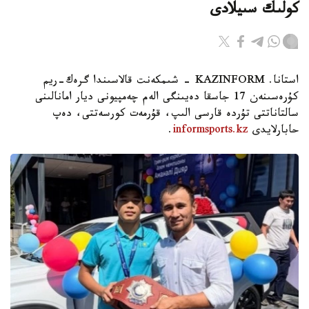
كولىك سىيلادى
استانا. KAZINFORM - شىمكەنت قالاسىندا گرەك-ريم
كۇرەسىنەن 17 جاسقا دەيىنگى الەم چەمپيونى ديار امانالىنى
سالتاناتتى تۇردە قارسى الىپ، قۇرمەت كورسەتتى، دەپ
حابارلايدى
informsports.kz
.