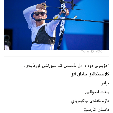
Фото: ҚР ҰОК
ءدۇبىرلى دودادا ەل نامىسىن 12 سپورتشى قورعايدى.
كلاسسيكالىق ساداق اتۋ
ەرلەر
يلفات ابدۋللين
داۋلەتكەلدى جاڭبىرباي
داستان كارىموۆ