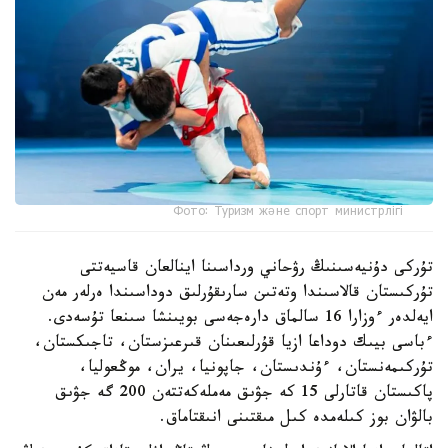
Фото: Туризм және спорт министрлігі
تۇركى دۇنيەسىنىڭ رۋحاني ورداسىنا اينالعان قاسيەتتى
تۇركىستان قالاسىندا وتەتىن سارىقۇرلىق دوداسىندا ەرلەر مەن
ايەلدەر ءوزارا 16 سالماق دارەجەسى بويىنشا سىنعا تۇسەدى.
ءباسى بيىك دوداعا ازيا قۇرلىعىنان قىرعىزستان، تاجىكستان،
تۇركىمەنستان، ءۇندىستان، جاپونيا، يران، موڭعوليا،
پاكىستان قاتارلى 15 كە جۋىق مەملەكەتتەن 200 گە جۋىق
بالۋان بوز كىلەمدە كىل مىقتىنى انىقتاماق.