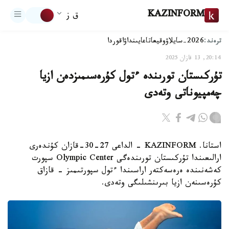
KAZINFORM
ق ز
ترەند:
2026-سايلاۋ
وقيعا
تاعايىنداۋ
اقوردا
20:14, 13 قازان 2025
تۇركىستان تورىندە ءتول كۇرەسىمىزدەن ازيا
چەمپيوناتى وتەدى
استانا. KAZINFORM - الداعى 27-30-قازان كۇندەرى
ارالىعىندا تۇركىستان تورىندەگى Olympic Center سپورت
كەشەنىندە ەرەسەكتەر اراسىندا ءتول سپورتىمىز - قازاق
كۇرەسىنەن ازيا بىرىنشىلىگى وتەدى.