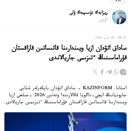
ريزابەك نۇسىپبەك ۇلى
اۆتور
08:41, 09 تامىز 2026
ساداق اتۋدان ازيا ويىندارىنا قاتىساتىن قازاقستان
قۇراماسىنىڭ ءتىزىمى جاريالاندى
استانا. KAZINFORM - ساداق اتۋدان باپكەرلەر شتابى
جاپونيانىڭ ايچي-ناگويا قالالارىندا وتەتىن 2026 -جىلعى ازيا
ويىندارىنا قاتىساتىن قازاقستان قۇراماسىنىڭ ءتىزىمىن جاريالادى.