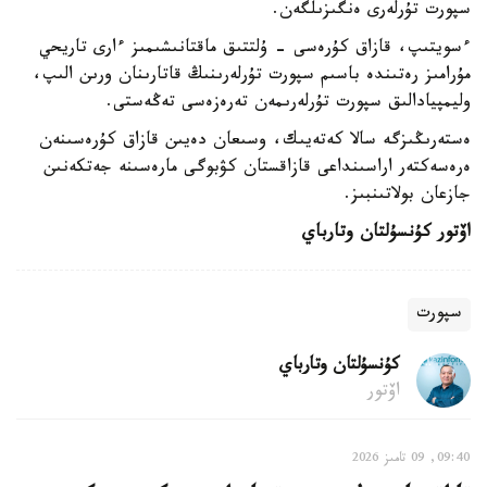
سپورت تۇرلەرى ەنگىزىلگەن.
ءسويتىپ، قازاق كۇرەسى - ۇلتتىق ماقتانىشىمىز ءارى تاريحي
مۇرامىز رەتىندە باسىم سپورت تۇرلەرىنىڭ قاتارىنان ورىن الىپ،
وليمپيادالىق سپورت تۇرلەرىمەن تەرەزەسى تەڭەستى.
ەستەرىڭىزگە سالا كەتەيىك، وسىعان دەيىن قازاق كۇرەسىنەن
ەرەسەكتەر اراسىنداعى قازاقستان كۋبوگى مارەسىنە جەتكەنىن
جازعان بولاتىنبىز.
اۆتور كۇنسۇلتان وتارباي
سپورت
كۇنسۇلتان وتارباي
اۆتور
09:40, 09 تامىز 2026