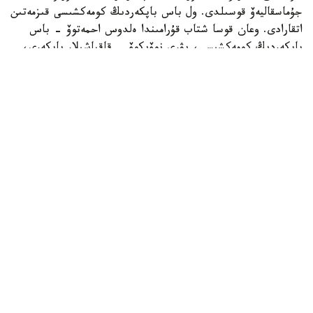
جۇماسقاليەۆ قوسىلدى. ول باس باپكەردىڭ كومەكشىسى قىزمەتىن
اتقارادى. وعان قوسا شتاب قۇرامىندا ەلدوس احمەتوۆ - باس
باپكەردىڭ كومەكشىسى، يۋري نوۆيكوۆ - قاقپاشىلار باپكەرى،
ۆاديم بوروۆسكي - دەنە دايىندىعى جونىندەگى باپكەر، تيمۋر
قۇسايىنوۆ اناليتيك بولىپ جۇمىس ىستەيدى.
62 جاستاعى دجون ۆانت سحيپ باپكەرلىك مانسابىندا گرەكيا
جانە ارمەنيا ۇلتتىق قۇرامالارىن جاتتىقتىرعان. سونداي-اق
نيدەرلاند قۇراماسىنىڭ باپكەرلەر شتابىندا قىزمەت اتقارعان.
ول قازاقستان ۇلتتىق قۇراماسىن باسقارعان ەكىنشى نيدەرلاندتىق
مامان اتاندى. بۇعان دەيىن 2006-2008 -جىلدارى ۇلتتىق
قۇرامانىڭ تىزگىنىن ارنو پايپەرس ۇستاعان ەدى.
دجون ۆانت سحيپ جەتەكشىلىك ەتەتىن قازاقستان ۇلتتىق
قۇراماسى العاشقى رەسمي ماتچىن 26 -قىركۇيەكتە فارەر ارالدارى
قۇراماسىنا قارسى وتكىزەدى. بۇل كەزدەسۋ ۇلتتار ليگاسى
اياسىندا وتەدى.
ايتا كەتەيىك، قازاقستان قۇراماسىنىڭ بۇرىنعى باس باپكەرى