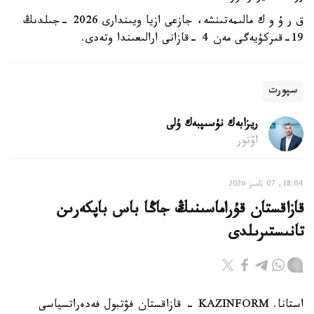
ق ر ۇ و ك مالىمەتىنشە، جازعى ازيا ويىندارى 2026 -جىلدىڭ
19-قىركۇيەگى مەن 4 -قازانى ارالىعىندا وتەدى.
سپورت
ريزابەك نۇسىپبەك ۇلى
اۆتور
18:04, 07 تامىز 2026
قازاقستان قۇراماسىنىڭ جاڭا باس باپكەرىن
تانىستىرىلدى
استانا. KAZINFORM - قازاقستان فۋتبول فەدەراتسياسى