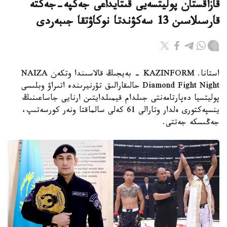
قازاقستان پوليتسەيى قىتايداعى جەكپە-جەكتە
قارسىلاسىن 13 سەكۋندتا نوكاۋتقا جىبەردى
استانا. KAZINFORM - بەيجىڭ قالاسىندا وتكەن NAIZA
Diamond Fight Night حالىقارالىق تۋرنيرىندە اتىراۋ وبلىسى
پوليتسيا دەپارتامەنتى جىلدام قيمىلدايتىن ارنايى جاساعىنىڭ
ينسپەكتورى ەلدار وتارالى 61 كەلى سالماقتا ونەر كورسەتىپ،
جەڭىسكە جەتتى.