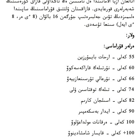
اتالعان ازيا الامانىندا ەل نامىسىن ەڭ تاڭداۋلى قازاق كۇرەسىنىڭ
شەبەرلەرى قورعايدى. قازاقستان ۇلتتىق قۇراماسىنىڭ ساپىندا
ەلىمىزدىڭ تۋىن جەلبىرەتىپ جۇرگەن 16 بالۋان (8 ءى ەر، 8
ءى ايەل) سىنعا تۇسەدى.
ولار:
ەرلەر قۇراماسى:
55 كەلى - ارحات بايمۇرزين
60 كەلى - نۇرتىلەك قاراكەسەكوۆ
66 كەلى - نۇرعالي تۇرسىنعازييەۆ
74 كەلى - تىلەك توقتاسىن ۇلى
82 كەلى - اسىلجان كارىم
90 كەلى - ايدار بەسكەمپىر
100 كەلى - ەرقانات مولداعۇلوۆ
100+ كەلى - قايسار شامشادينوۆ