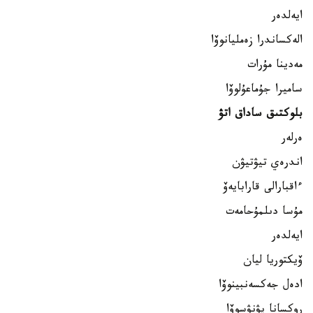
ايەلدەر
الەكساندرا زەمليانوۆا
مەدينا مۇرات
ساميرا جۇماعۇلوۆا
بلوكتىق ساداق اتۋ
ەرلەر
اندرەي تيۋتيۋن
ءاقبارالى قارابايەۆ
مۇسا دىلمۇحامەت
ايەلدەر
ۆيكتوريا ليان
ادەل جەكسەنبينوۆا
روكسانا يۋنۋسوۆا