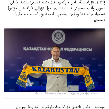
ۇلتتىق قۇرامانىڭ باس باپكەرى قىزمەتىنە نيدەرلاندتىق مامان
دجون ۆانت سحيپتى تاعايىندادى. بۇل تۋرالى قازاقستان فۋتبول
فەدەراتسياسىندا وتكەن رەسمي تانىستىرۋ راسىمىندە جاريا
ەتىلدى.
Фото: Казахстанская федерация футбола
سونىمەن قاتار ۇلتتىق قۇرامانىڭ باپكەرلەر شتابىنا نۇربول