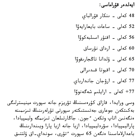
ايەلدەر قۇراماسى:
48 كەلى - ىنكار قۇرالباي
52 كەلى - ساعات بايعارايەۆا
56 كەلى - اقنۇر اسىلبەكوۆا
60 كەلى - ارداق نۇرساق
65 كەلى - ۇلدانا تاڭجارىقوۆا
70 كەلى - اقبوتا قىدىرالى
77 كەلى - ارۋجان جاندارباي
77+ كەلى - ارايلىم شەگەنوۆا
وسى ورايدا، قازاق كۇرەسىنىڭ تۋريزم جانە سپورت مينيسترلىگى
بەكىتكەن جوعارى جەتىستىكتەر سپورتى تۇرلەرىنىڭ تىزىمىنە
ەنگەنىن اتاپ وتكەن ءجون. جاڭارتىلعان تىزىمگە وليمپيادا،
پاراليمپيادا، سۋردليمپيادا، ازيا جانە ازيا پارا ويىندارىنىڭ
باعدارلاماسىنا ەنگەن 65 سپورت ءتۇرى، سونداي-اق ۇلتتىق