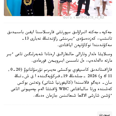
Фото: t.me/POLICE_of_KZ
جەكپە-جەكتە اتىراۋلىق سپورتشى قارسىلاسىنا ايقىن باسىمدىق
تانىتىپ، كەزدەسۋدى ءبىرىنشى راۋندتىڭ نەبارى 13-
سەكۋندىندا نوكاۋتپەن اياقتادى.
وسىلايشا ەلدار وتارالى حالىقارالىق ارەنادا شەبەرلىگىن تاعى ءبىر
مارتە دالەلدەپ، ەل نامىسىن ابىرويمەن قورعادى.
قازاقستاندىق كاسىپقوي بوكسشى مەيىرىم نۇرسۇلتانوۆ (20-0,
11 ك و) 2026 -جىلدىڭ 19-قىركۇيەگىندە ا ق ش-تىڭ
سان- ديەگو قالاسىندا (كاليفورنيا شتاتى) وتەتىن بوكس
كەشىندە ورتا سالماقتاعى WBC ۋاقىتشا الەم چەمپيونى اتاعى
ءۇشىن شارشى الاڭعا شىعاتىنىن جازعان ەدىك.
سپورت